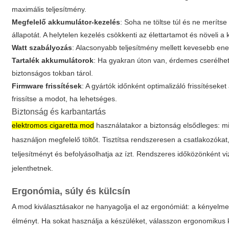
maximális teljesítmény.
Megfelelő akkumulátor-kezelés
: Soha ne töltse túl és ne merítse
állapotát. A helytelen kezelés csökkenti az élettartamot és növeli a 
Watt szabályozás
: Alacsonyabb teljesítmény mellett kevesebb ener
Tartalék akkumulátorok
: Ha gyakran úton van, érdemes cserélhet
biztonságos tokban tárol.
Firmware frissítések
: A gyártók időnként optimalizáló frissítéseke
frissítse a modot, ha lehetséges.
Biztonság és karbantartás
elektromos cigaretta mod
használatakor a biztonság elsődleges: min
használjon megfelelő töltőt. Tisztítsa rendszeresen a csatlakozóka
teljesítményt és befolyásolhatja az ízt. Rendszeres időközönként v
jelenthetnek.
Ergonómia, súly és külcsín
A mod kiválasztásakor ne hanyagolja el az ergonómiát: a kényelme
élményt. Ha sokat használja a készüléket, válasszon ergonomikus k