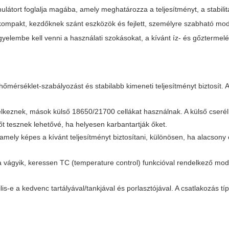
átort foglalja magába, amely meghatározza a teljesítményt, a stabilit
mpakt, kezdőknek szánt eszközök és fejlett, személyre szabható mod
gyelembe kell venni a használati szokásokat, a kívánt íz- és gőztermelés
őmérséklet-szabályozást és stabilabb kimeneti teljesítményt biztosít. A
lkeznek, mások külső 18650/21700 cellákat használnak. A külső cseré
 tesznek lehetővé, ha helyesen karbantartják őket.
amely képes a kívánt teljesítményt biztosítani, különösen, ha alacsony 
a vágyik, keressen TC (temperature control) funkcióval rendelkező mo
lis-e a kedvenc tartályával/tankjával és porlasztójával. A csatlakozás t