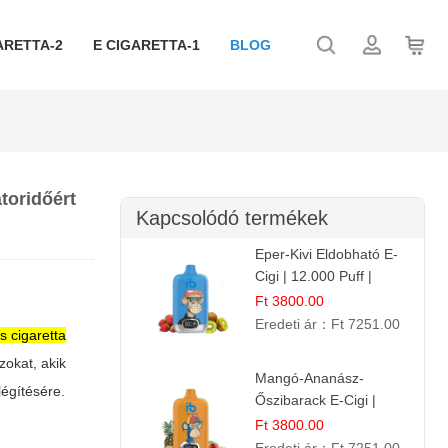
ARETTA-2
E CIGARETTA-1
BLOG
toridőért
Kapcsolódó termékek
Eper-Kivi Eldobható E-
Cigi | 12.000 Puff |
Édes-Gyümölcs Íz
Ft 3800.00
Eredeti ár：
Ft 7251.00
s cigaretta
zokat, akik
Mangó-Ananász-
légítésére.
Őszibarack E-Cigi |
12.000 Befújás |
Ft 3800.00
Tropikus Gyümölcs Íz