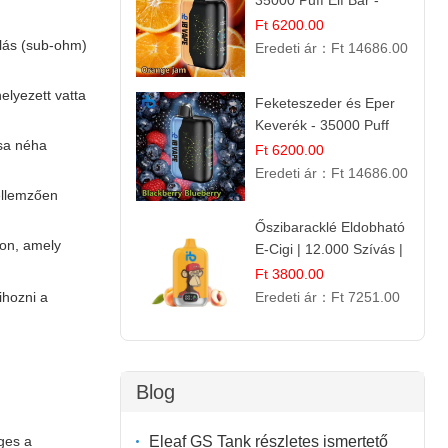
35000 Puff Elf Bar -
Narancslekvár íz
Ft 6200.00
állás (sub-ohm)
Eredeti ár：
Ft 14686.00
helyezett vatta
Feketeszeder és Eper
Keverék - 35000 Puff
ása néha
Eldobható Vape | Ízletes
Ft 6200.00
Gyümölcsökombináció!
Eredeti ár：
Ft 14686.00
jellemzően
Őszibaracklé Eldobható
zon, amely
E-Cigi | 12.000 Szívás |
Frissítő Barack Íz
Ft 3800.00
Eredeti ár：
Ft 7251.00
ihozni a
Blog
Eleaf GS Tank részletes ismertető
ges a