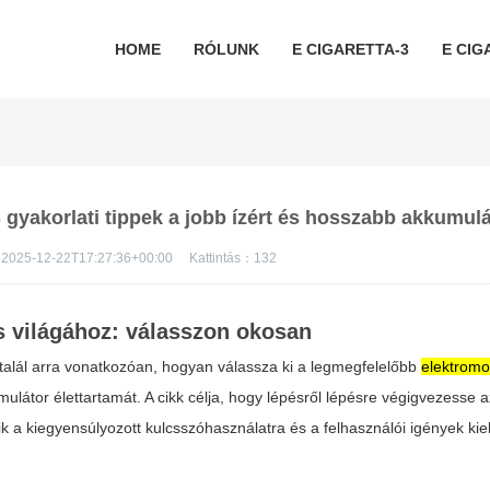
HOME
RÓLUNK
E CIGARETTA-3
E CIG
 gyakorlati tippek a jobb ízért és hosszabb akkumulá
2025-12-22T17:27:36+00:00
Kattintás：
132
s világához: válasszon okosan
 talál arra vonatkozóan, hogyan válassza ki a legmegfelelőbb
elektromo
ulátor élettartamát. A cikk célja, hogy lépésről lépésre végigvezesse a
ik a kiegyensúlyozott kulcsszóhasználatra és a felhasználói igények kie