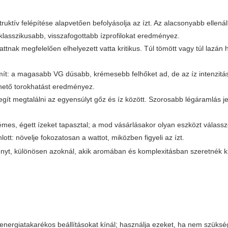
:
struktív felépítése alapvetően befolyásolja az ízt. Az alacsonyabb ellen
klasszikusabb, visszafogottabb ízprofilokat eredményez.
ttnak megfelelően elhelyezett vatta kritikus. Túl tömött vagy túl lazán 
mít: a magasabb VG dúsabb, krémesebb felhőket ad, de az íz intenzit
hető torokhatást eredményez.
 segít megtalálni az egyensúlyt gőz és íz között. Szorosabb légáramlás 
 fémes, égett ízeket tapasztal; a mod vásárlásakor olyan eszközt válass
nlott: növelje fokozatosan a wattot, miközben figyeli az ízt.
lményt, különösen azoknál, akik aromában és komplexitásban szeretnék k
energiatakarékos beállításokat kínál; használja ezeket, ha nem szüksé