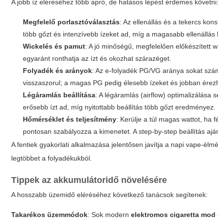
A jobb íz eléréséhez több apró, de hatásos lépést érdemes követni
Megfelelő porlasztóválasztás
: Az ellenállás és a tekercs kon
több gőzt és intenzívebb ízeket ad, míg a magasabb ellenállás 
Wickelés és pamut
: A jó minőségű, megfelelően előkészített wa
egyaránt ronthatja az ízt és okozhat szárazéget.
Folyadék és arányok
: Az e-folyadék PG/VG aránya sokat szá
visszaszorul; a magas PG pedig élesebb ízeket és jobban érez
Légáramlás beállítása
: A légáramlás (airflow) optimalizálása
erősebb ízt ad, míg nyitottabb beállítás több gőzt eredményez.
Hőmérséklet és teljesítmény
: Kerülje a túl magas wattot, ha
pontosan szabályozza a kimenetet. A
step-by-step
beállítás ajá
A fentiek gyakorlati alkalmazása jelentősen javítja a napi vape-é
legtöbbet a folyadékukból.
Tippek az akkumulátoridő növelésére
A hosszabb üzemidő eléréséhez következő tanácsok segítenek:
Takarékos üzemmódok
: Sok modern
elektromos cigaretta mod