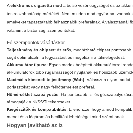
A
elektromos cigaretta mod
a belső vezérlőegységet és az akkumul
testreszabhatóság mértékét. Nem minden mod egyforma: vannak ko
amelyeket tapasztaltabb felhasználók preferálnak. A választásnál fi
valamint a biztonsági szempontokat.
Fő szempontok vásárláskor
Teljesítmény és chipset
: Az erős, megbízható chipset pontosabb h
segít optimalizálni a fogyasztást és megelőzni a túlmelegedést.
Akkumulátor típusa
: Egyes modok beépített akkumulátorral rende
akkumulátorok több rugalmasságot nyújtanak és hosszabb üzemidőt
Maximális kimeneti teljesítmény (Watt)
: Válasszon olyan modot, 
porlasztókat vagy nagy felhőtermelést preferál.
Hőmérséklet-szabályozás
: Ha pontosabb íz- és gőzszabályozásr
támogatják a Ni/SS/Ti tekercseket.
Kiegészítők és kompatibilitás
: Ellenőrizze, hogy a mod kompatibi
menet és a légáramlás beállítási lehetőségei mind számítanak.
Hogyan javítható az íz