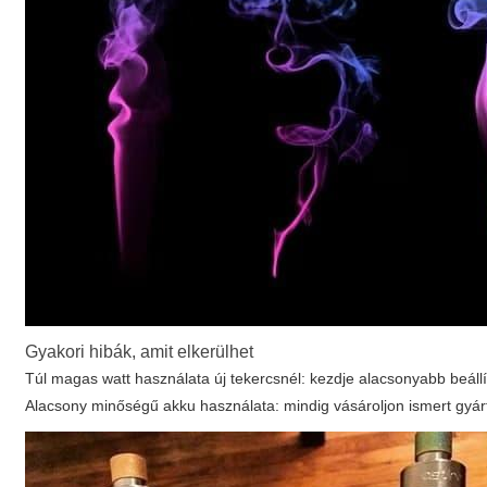
Gyakori hibák, amit elkerülhet
Túl magas watt használata új tekercsnél: kezdje alacsonyabb beállí
Alacsony minőségű akku használata: mindig vásároljon ismert gyártót