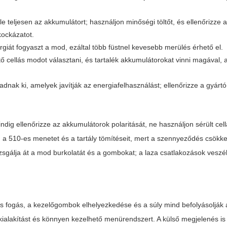
 le teljesen az akkumulátort; használjon minőségi töltőt, és ellenőrizze a
kockázatot.
giát fogyaszt a mod, ezáltal több füstnel kevesebb merülés érhető el.
ő cellás modot választani, és tartalék akkumulátorokat vinni magával,
t adnak ki, amelyek javítják az energiafelhasználást; ellenőrizze a gyárt
dig ellenőrizze az akkumulátorok polaritását, ne használjon sérült cell
t, a 510-es menetet és a tartály tömítéseit, mert a szennyeződés csökke
izsgálja át a mod burkolatát és a gombokat; a laza csatlakozások veszél
s fogás, a kezelőgombok elhelyezkedése és a súly mind befolyásolják 
ialakítást és könnyen kezelhető menürendszert. A külső megjelenés is 