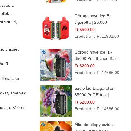
Eredeti ár：
Ft 7251.00
ást és a
ellek,
Görögdinnye Ice E-
i szintet,
cigaretta | 25.000
Befújás | Premium E-
Ft 5500.00
Liquid
Eredeti ár：
Ft 11932.00
 jó chipset
Görögdinnye Ice Íz -
35000 Puff Ibvape Bar |
lhető
Frissítő Mentolos
Ft 6200.00
Élmény!
Eredeti ár：
Ft 14686.00
ellenállású
Szőlő Ízű E-cigaretta -
dokat, amelyek
35000 Puff E-füst |
Intenzív
Ft 6200.00
ípusa, a 510-es
Gyümölcsélmény!
Eredeti ár：
Ft 14686.00
Állandó elfogyasztás: