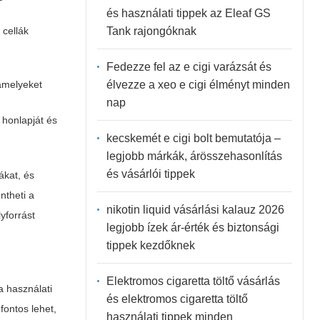
és használati tippek az Eleaf GS
Tank rajongóknak
 cellák
Fedezze fel az e cigi varázsát és
élvezze a xeo e cigi élményt minden
 amelyeket
nap
ó honlapját és
kecskemét e cigi bolt bemutatója –
legjobb márkák, árösszehasonlítás
és vásárlói tippek
ákat, és
ntheti a
nikotin liquid vásárlási kalauz 2026
yforrást
legjobb ízek ár-érték és biztonsági
tippek kezdőknek
Elektromos cigaretta töltő vásárlás
a használati
és elektromos cigaretta töltő
fontos lehet,
használati tippek minden