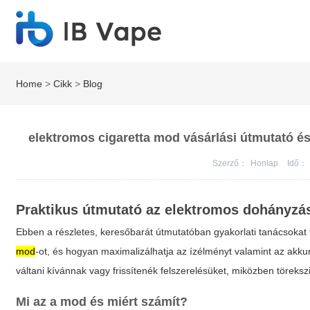
Home
>
Cikk
>
Blog
elektromos cigaretta mod vásárlási útmutató és
Szerző：
Honlap
Idő：
Praktikus útmutató az elektromos dohányzá
Ebben a részletes, keresőbarát útmutatóban gyakorlati tanácsokat
mod
-ot, és hogyan maximalizálhatja az ízélményt valamint az akkum
váltani kívánnak vagy frissítenék felszerelésüket, miközben töreksz
Mi az a mod és miért számít?