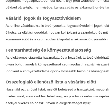
segítenek megalapozott döntést hozni. Egy profi webshop nem csak
például pára-/gőz mennyisége, ízvisszaadás és akkumulátor-életta
Vásárlói jogok és fogyasztóvédelem
Az online vásárlásokra is érvényesek a fogyasztóvédelmi jogok: elál
élhetsz az elállási jogoddal, hogyan kell jelezni a szándékot, és mit
kommunikációt és a csomagolás állapotát a reklamáció gyorsabb i
Fenntarthatóság és környezettudatosság
Az elektromos cigaretta használata és a hozzájuk tartozó eldobha
olyan boltot, amelyik környezetbarát csomagolást használ, visszavé
Időnként a környezettudatos opciók hosszabb távon gazdaságosabb
Összefoglaló ellenőrző lista a vásárlás előtt
Használd ezt a rövid listát, mielőtt befejezed a tranzakciót: megbíz
fizetési mód, visszaküldési lehetőség, és pozitív vásárlói visszaj
eséllyel sikeres és hosszú távon is elégedettséget nyújt.