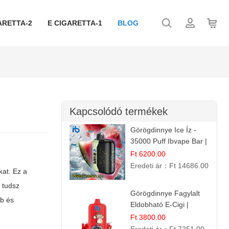
ARETTA-2
E CIGARETTA-1
BLOG
Kapcsolódó termékek
Görögdinnye Ice Íz -
35000 Puff Ibvape Bar |
Frissítő Mentolos
Ft 6200.00
Élmény!
Eredeti ár：
Ft 14686.00
kat. Ez a
 tudsz
Görögdinnye Fagylalt
b és
Eldobható E-Cigi |
12.000 Szívás | Édes
Ft 3800.00
Vízidín Íz