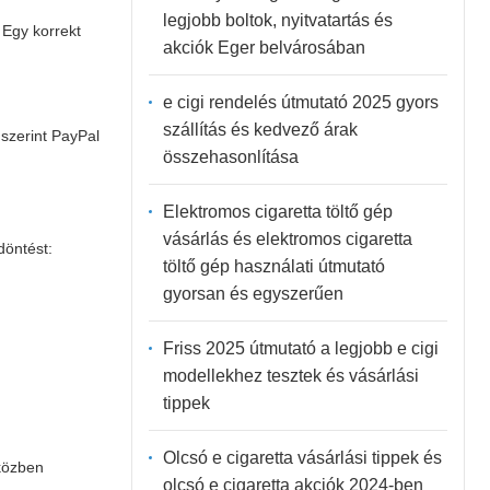
legjobb boltok, nyitvatartás és
 Egy korrekt
akciók Eger belvárosában
e cigi rendelés útmutató 2025 gyors
szállítás és kedvező árak
 szerint PayPal
összehasonlítása
Elektromos cigaretta töltő gép
vásárlás és elektromos cigaretta
döntést:
töltő gép használati útmutató
gyorsan és egyszerűen
Friss 2025 útmutató a legjobb e cigi
modellekhez tesztek és vásárlási
tippek
Olcsó e cigaretta vásárlási tippek és
iközben
olcsó e cigaretta akciók 2024-ben