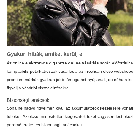
Gyakori hibák, amiket kerülj el
Az online
elektromos cigaretta online vásárlás
során előfordulha
kompatibilis pótalkatrészek vásárlása, az irreálisan olcsó webshopo
prémium márkák gyakran jobb támogatást nyújtanak, de néha a kevé
figyelj a vásárlói visszajelzésekre.
Biztonsági tanácsok
Soha ne hagyd figyelmen kívül az akkumulátorok kezelésére vonatk
töltőket. Az olcsó, minősítetlen kiegészítők tüzet vagy sérülést ok
paramétereket és biztonsági tanácsokat.