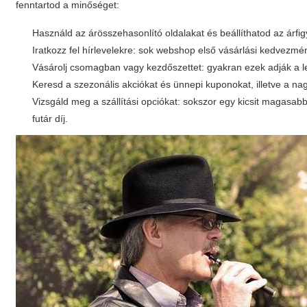
fenntartod a minőséget:
Használd az árösszehasonlító oldalakat és beállíthatod az árfig
Iratkozz fel hírlevelekre: sok webshop első vásárlási kedvezmén
Vásárolj csomagban vagy kezdőszettet: gyakran ezek adják a leg
Keresd a szezonális akciókat és ünnepi kuponokat, illetve a n
Vizsgáld meg a szállítási opciókat: sokszor egy kicsit magasab
futár díj.