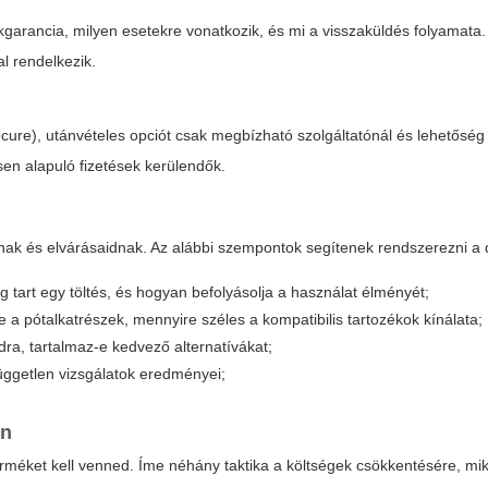
ékgarancia, milyen esetekre vonatkozik, és mi a visszaküldés folyamata.
l rendelkezik.
 Secure), utánvételes opciót csak megbízható szolgáltatónál és lehetőség
en alapuló fizetések kerülendők.
dnak és elvárásaidnak. Az alábbi szempontok segítenek rendszerezni a 
g tart egy töltés, és hogyan befolyásolja a használat élményét;
a pótalkatrészek, mennyire széles a kompatibilis tartozékok kínálata;
dra, tartalmaz-e kedvező alternatívákat;
 független vizsgálatok eredményei;
en
terméket kell venned. Íme néhány taktika a költségek csökkentésére, m