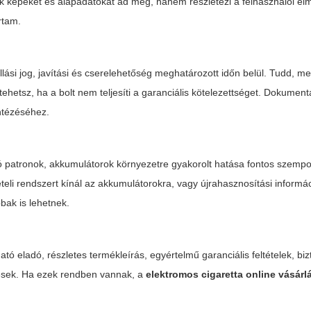
 képeket és alapadatokat ad meg, hanem részletezi a felhasználói élm
rtam.
lási jog, javítási és cserelehetőség meghatározott időn belül. Tudd, me
 tehetsz, ha a bolt nem teljesíti a garanciális kötelezettséget. Dokument
ntézéséhez.
tó patronok, akkumulátorok környezetre gyakorolt hatása fontos szempo
teli rendszert kínál az akkumulátorokra, vagy újrahasznosítási informá
ak is lehetnek.
ható eladó, részletes termékleírás, egyértelmű garanciális feltételek, b
elzések. Ha ezek rendben vannak, a
elektromos cigaretta online vásárl