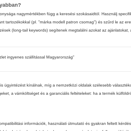
nyabban?
onysága nagymértékben függ a keresési szokásaidtól. Használj specifi
nt tartozékokkal (pl. "márka modell patron csomag") és szűrd le az e
jezések (long-tail keywords) segítenek megtalálni azokat az ajánlatokat,
zlet ingyenes szállítással Magyarország"
lis ügyintézést kínálnak, míg a nemzetközi oldalak szélesebb választék
et, a vámköltséget és a garanciális feltételeket: ha a termék külföldrő
mpatibilitási információk, használati útmutató és gyakran feltett kérd