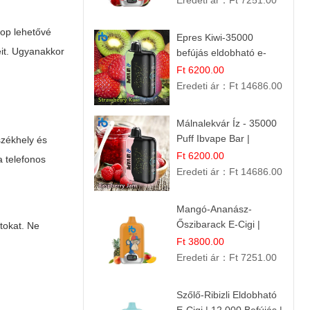
Eredeti ár：
Ft 7251.00
hop lehetővé
Epres Kiwi-35000
eit. Ugyanakkor
befújás eldobható e-
cigaretta
Ft 6200.00
Eredeti ár：
Ft 14686.00
Málnalekvár Íz - 35000
Puff Ibvape Bar |
székhely és
Gazdag Gyümölcsös
Ft 6200.00
a telefonos
Ízélmény!
Eredeti ár：
Ft 14686.00
Mangó-Ananász-
Őszibarack E-Cigi |
tokat. Ne
12.000 Befújás |
Ft 3800.00
Tropikus Gyümölcs Íz
Eredeti ár：
Ft 7251.00
Szőlő-Ribizli Eldobható