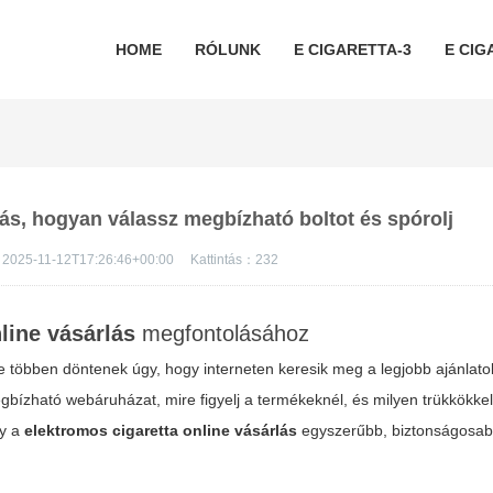
HOME
RÓLUNK
E CIGARETTA-3
E CIG
lás, hogyan válassz megbízható boltot és spórolj
2025-11-12T17:26:46+00:00
Kattintás：
232
line vásárlás
megfontolásához
e többen döntenek úgy, hogy interneten keresik meg a legjobb ajánlato
gbízható webáruházat, mire figyelj a termékeknél, és milyen trükkökkel
gy a
elektromos cigaretta online vásárlás
egyszerűbb, biztonságosab