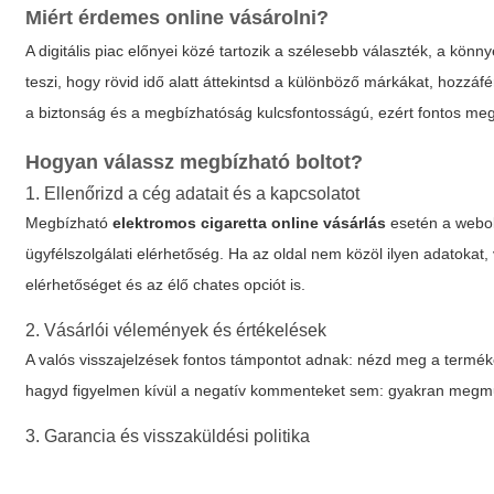
Miért érdemes online vásárolni?
A digitális piac előnyei közé tartozik a szélesebb választék, a kön
teszi, hogy rövid idő alatt áttekintsd a különböző márkákat, hozzá
a biztonság és a megbízhatóság kulcsfontosságú, ezért fontos megta
Hogyan válassz megbízható boltot?
1. Ellenőrizd a cég adatait és a kapcsolatot
Megbízható
elektromos cigaretta online vásárlás
esetén a webol
ügyfélszolgálati elérhetőség. Ha az oldal nem közöl ilyen adatokat
elérhetőséget és az élő chates opciót is.
2. Vásárlói vélemények és értékelések
A valós visszajelzések fontos támpontot adnak: nézd meg a termék
hagyd figyelmen kívül a negatív kommenteket sem: gyakran megmut
3. Garancia és visszaküldési politika