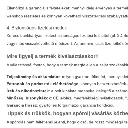
Ellenőrizd a garanciális feltételeket: mennyi ideig érvényes a term
webshop részletes és könnyen követhető visszatérítési szabályzatta
4. Biztonságos fizetési módok
Keress bankkártyás fizetést biztonságos fizetési felülettel (pl. 3D
vagy más visszakövethető módszert. Az anonim, csak üzenetküldés
Mire figyelj a termék kiválasztásakor?
A választásnál fontos, hogy a termék megfeleljen a saját szokásai
Teljesítmény és akkumlátor
: milyen gyakran töltenéd, mennyi idei
Patronok és porlasztók elérhetősége
: könnyen beszerezhetőek-e 
Ízek és nikotinszintek
: a bolt kínálata mennyire kielégítő a számo
Minőségi bizonyítékok
: CE jelölés, megfelelőségi nyilatkozatok,
Garancia hossz
: gyártói és forgalmazói garancia kondíciói.
Tippek és trükkök, hogyan spórolj vásárlás közb
A spórolás nem feltétlenül jelenti, hogy olcsó, de rossz minőségű 