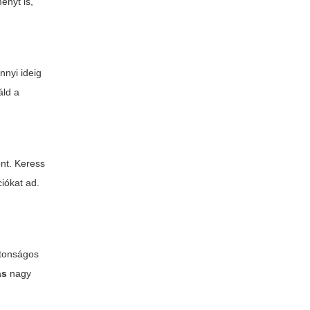
ényt is,
nnyi ideig
áld a
nt. Keress
ciókat ad.
iztonságos
ás
nagy