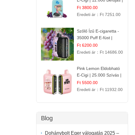
E-Cigi | 12.000 Befújás |
Friss Gyümölcs Íz
Ft 3800.00
Eredeti ár：
Ft 7251.00
Szőlő Ízű E-cigaretta -
35000 Puff E-füst |
Intenzív
Ft 6200.00
Gyümölcsélmény!
Eredeti ár：
Ft 14686.00
Pink Lemon Eldobható
E-Cigi | 25.000 Szívás |
Rózsaszín Citrom Íz
Ft 5500.00
Eredeti ár：
Ft 11932.00
Blog
Dohánybolt Eger válogatás 2025 –