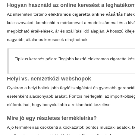
Hogyan használd az online keresést a leghatéko
Az interneten történő
elektromos cigaretta online vásárlás
haték
kulcsszavakat, kombináld a márkanevet a modellszámmal és a kívá
megbízható értékelések, ár és szállítási idő alapján. A hosszú kife
nagyobb, általános keresések elrejthetnek.
Tipikus keresés példa:
"legjobb kezdő elektromos cigaretta kés
Helyi vs. nemzetközi webshopok
Gyakran a helyi boltok jobb ügyfélszolgálatot és gyorsabb garanciá
esetenként alacsonyabb árakat. Fontos mérlegelni az importköltségek
előfordulhat, hogy bonyolultabb a reklamáció kezelése.
Mire jó egy részletes termékleírás?
A jó termékleírás csökkenti a kockázatot: pontos műszaki adatok, ko