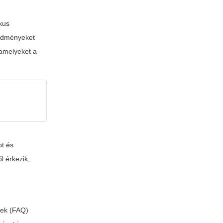
kus
redményeket
 amelyeket a
ot és
l érkezik,
ések (FAQ)