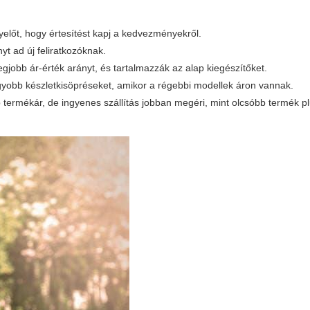
yelőt, hogy értesítést kapj a kedvezményekről.
yt ad új feliratkozóknak.
jobb ár-érték arányt, és tartalmazzák az alap kiegészítőket.
agyobb készletkisöpréseket, amikor a régebbi modellek áron vannak.
b termékár, de ingyenes szállítás jobban megéri, mint olcsóbb termék p