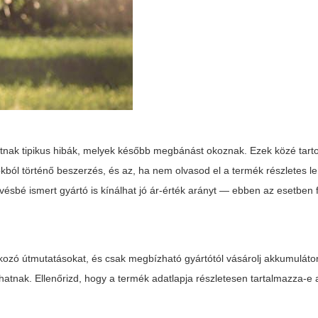
tnak tipikus hibák, melyek később megbánást okoznak. Ezek közé tart
kból történő beszerzés, és az, ha nem olvasod el a termék részletes leí
sbé ismert gyártó is kínálhat jó ár-érték arányt — ebben az esetben 
ozó útmutatásokat, és csak megbízható gyártótól vásárolj akkumuláto
ozhatnak. Ellenőrizd, hogy a termék adatlapja részletesen tartalmazza-e