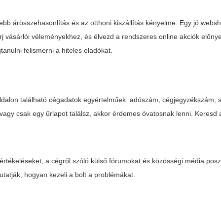
nyebb árösszehasonlítás és az otthoni kiszállítás kényelme. Egy jó webs
férj vásárlói véleményekhez, és élvezd a rendszeres online akciók előny
nulni felismerni a hiteles eladókat.
dalon található cégadatok egyértelműek: adószám, cégjegyzékszám, 
, vagy csak egy űrlapot találsz, akkor érdemes óvatosnak lenni. Keresd 
értékeléseket, a cégről szóló külső fórumokat és közösségi média posz
atják, hogyan kezeli a bolt a problémákat.