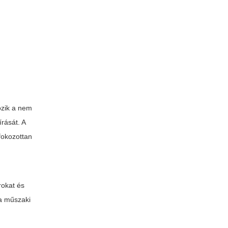
ozik a nem
rását. A
fokozottan
rokat és
 a műszaki