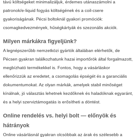
távú költségeket minimalizáljuk, érdemes utánaszámolni a
patronok/e-liquid fogyás költségének és a coil-csere
gyakoriságának. Pécsi boltoknál gyakori promóciók:
csomagkedvezmények, hűségkártyák és szezonális akciók.
Milyen márkákra figyeljünk?
A legnépszerűbb nemzetközi gyártók általában elérhetők, de
Pécsen gyakran találkozhatunk hazai importőrök által forgalmazott,
megbízható termékekkel is. Fontos, hogy a vásárláskor
ellenőrizzük az eredetet, a csomagolás épségét és a garanciális
dokumentumokat. Az olyan márkák, amelyek stabil minőséget
kínálnak, jó választás lehetnek kezdőknek és haladóknak egyaránt,
és a helyi szerviztámogatás is erősítheti a döntést.
Online rendelés vs. helyi bolt — előnyök és
hátrányok
Online vásárlásnál gyakran olcsóbbak az árak és szélesebb a