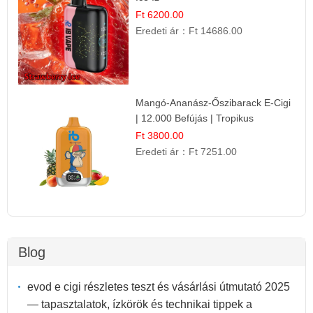
Ft 6200.00
Eredeti ár：
Ft 14686.00
Mangó-Ananász-Őszibarack E-Cigi
| 12.000 Befújás | Tropikus
Gyümölcs Íz
Ft 3800.00
Eredeti ár：
Ft 7251.00
Blog
evod e cigi részletes teszt és vásárlási útmutató 2025
— tapasztalatok, ízkörök és technikai tippek a