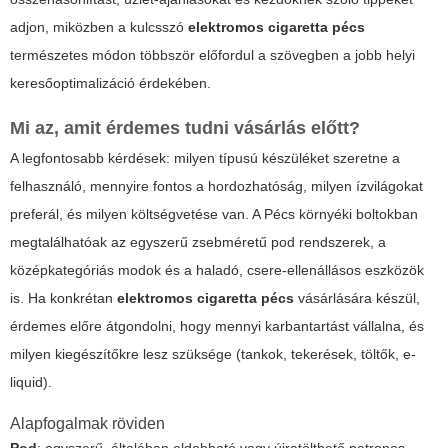
adjon, miközben a kulcsszó
elektromos cigaretta pécs
természetes módon többször előfordul a szövegben a jobb helyi
keresőoptimalizáció érdekében.
Mi az, amit érdemes tudni vásárlás előtt?
A legfontosabb kérdések: milyen típusú készüléket szeretne a
felhasználó, mennyire fontos a hordozhatóság, milyen ízvilágokat
preferál, és milyen költségvetése van. A Pécs környéki boltokban
megtalálhatóak az egyszerű zsebméretű
pod
rendszerek, a
középkategóriás modok és a haladó, csere-ellenállásos eszközök
is. Ha konkrétan
elektromos cigaretta pécs
vásárlására készül,
érdemes előre átgondolni, hogy mennyi karbantartást vállalna, és
milyen kiegészítőkre lesz szüksége (tankok, tekerések, töltők, e-
liquid).
Alapfogalmak röviden