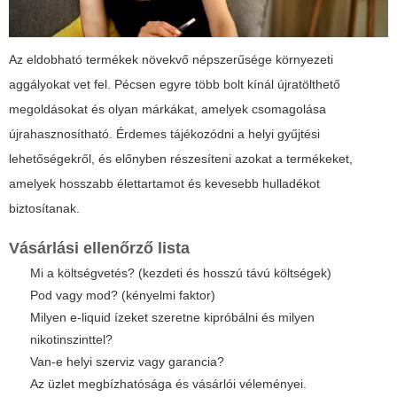
Az eldobható termékek növekvő népszerűsége környezeti
aggályokat vet fel. Pécsen egyre több bolt kínál újratölthető
megoldásokat és olyan márkákat, amelyek csomagolása
újrahasznosítható. Érdemes tájékozódni a helyi gyűjtési
lehetőségekről, és előnyben részesíteni azokat a termékeket,
amelyek hosszabb élettartamot és kevesebb hulladékot
biztosítanak.
Vásárlási ellenőrző lista
Mi a költségvetés? (kezdeti és hosszú távú költségek)
Pod vagy mod? (kényelmi faktor)
Milyen e-liquid ízeket szeretne kipróbálni és milyen
nikotinszinttel?
Van-e helyi szerviz vagy garancia?
Az üzlet megbízhatósága és vásárlói véleményei.