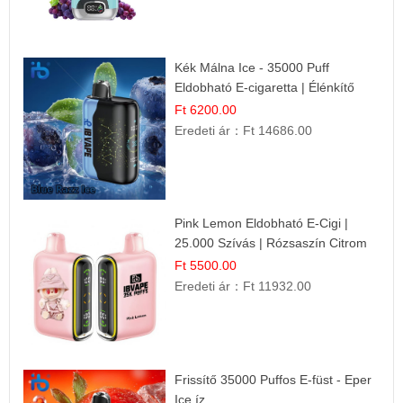
Kék Málna Ice - 35000 Puff
Eldobható E-cigaretta | Élénkítő
Gyümölcsös Frissesség!
Ft 6200.00
Eredeti ár：
Ft 14686.00
Pink Lemon Eldobható E-Cigi |
25.000 Szívás | Rózsaszín Citrom
Íz
Ft 5500.00
Eredeti ár：
Ft 11932.00
Frissítő 35000 Puffos E-füst - Eper
Ice íz