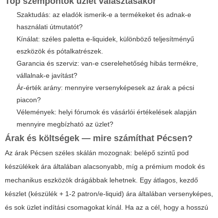
Top szempontok üzlet választásakor
Szaktudás: az eladók ismerik-e a termékeket és adnak-e
használati útmutatót?
Kínálat: széles paletta e-liquidek, különböző teljesítményű
eszközök és pótalkatrészek.
Garancia és szerviz: van-e cserelehetőség hibás termékre,
vállalnak-e javítást?
Ár-érték arány: mennyire versenyképesek az árak a pécsi
piacon?
Vélemények: helyi fórumok és vásárlói értékelések alapján
mennyire megbízható az üzlet?
Árak és költségek — mire számíthat Pécsen?
Az árak Pécsen széles skálán mozognak: belépő szintű pod
készülékek ára általában alacsonyabb, míg a prémium modok és
mechanikus eszközök drágábbak lehetnek. Egy átlagos, kezdő
készlet (készülék + 1-2 patron/e-liquid) ára általában versenyképes,
és sok üzlet indítási csomagokat kínál. Ha az a cél, hogy a hosszú