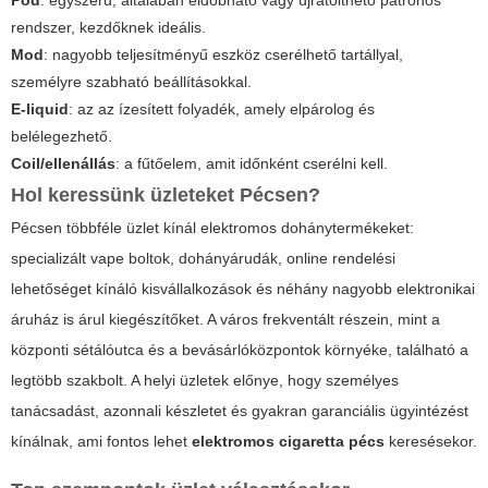
Pod
: egyszerű, általában eldobható vagy újratölthető patronos
rendszer, kezdőknek ideális.
Mod
: nagyobb teljesítményű eszköz cserélhető tartállyal,
személyre szabható beállításokkal.
E-liquid
: az az ízesített folyadék, amely elpárolog és
belélegezhető.
Coil/ellenállás
: a fűtőelem, amit időnként cserélni kell.
Hol keressünk üzleteket Pécsen?
Pécsen többféle üzlet kínál elektromos dohánytermékeket:
specializált vape boltok, dohányárudák, online rendelési
lehetőséget kínáló kisvállalkozások és néhány nagyobb elektronikai
áruház is árul kiegészítőket. A város frekventált részein, mint a
központi sétálóutca és a bevásárlóközpontok környéke, található a
legtöbb szakbolt. A helyi üzletek előnye, hogy személyes
tanácsadást, azonnali készletet és gyakran garanciális ügyintézést
kínálnak, ami fontos lehet
elektromos cigaretta pécs
keresésekor.