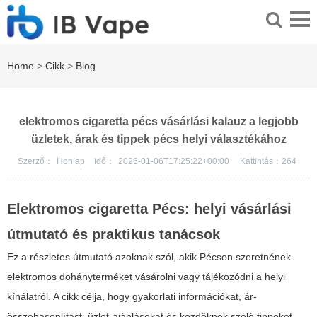
Home
>
Cikk
>
Blog
elektromos cigaretta pécs vásárlási kalauz a legjobb
üzletek, árak és tippek pécs helyi választékához
Szerző：
Honlap
Idő：
2026-01-06T17:25:22+00:00
Kattintás：
264
Elektromos cigaretta Pécs: helyi vásárlási
útmutató és praktikus tanácsok
Ez a részletes útmutató azoknak szól, akik Pécsen szeretnének
elektromos dohányterméket vásárolni vagy tájékozódni a helyi
kínálatról. A cikk célja, hogy gyakorlati információkat, ár-
összehasonlítást, üzlet-ajánlásokat és kezdőknek szóló tippeket