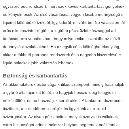
egyszerű pod rendszert, mert ezek kevés karbantartást igényelnek
és kényelmesek. Az első vásárlásnál vegyen kisebb mennyiségű e-
liquidet különböző ízekből, így kiderül, mi válik be. Ne válasszon túl
erős nikotinszintet rögtön; a legtöbb pécsi üzlet készséggel ad
tanácsot arra vonatkozóan, hogy milyen nikotinszint illik az előző
dohányzási szokásokhoz. Ha az egyik cél a költséghatékonyság,
akkor a tölthető patronos rendszerek és a nagyobb kiszerelésű e-
liquid palackok jobb választás lehetnek.
Biztonság és karbantartás
Az akkumulátorok biztonsága kritikus szempont: mindig használjuk
a gyártó által ajánlott töltőt, ne hagyjuk hosszú ideig felügyelet
nélkül töltőn, és ne használjuk sérült akkut. A tankot rendszeresen
tisztítsuk, a coilt időben cseréljük és figyeljünk az e-liquid
szivárgására. Az olyan pécsi boltok, melyek szervizt is vállalnak,
extra biztonságot adnak: sokszor helyben segítenek beállítani a