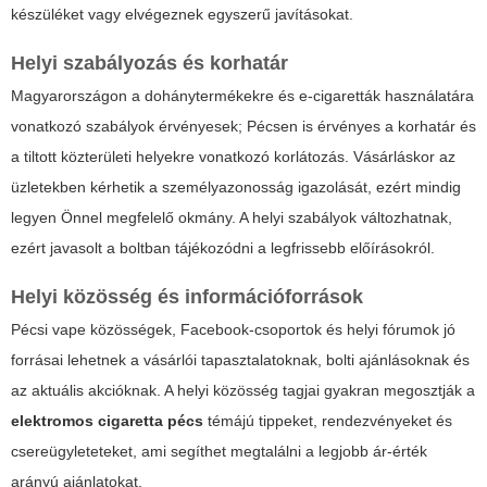
készüléket vagy elvégeznek egyszerű javításokat.
Helyi szabályozás és korhatár
Magyarországon a dohánytermékekre és e-cigaretták használatára
vonatkozó szabályok érvényesek; Pécsen is érvényes a korhatár és
a tiltott közterületi helyekre vonatkozó korlátozás. Vásárláskor az
üzletekben kérhetik a személyazonosság igazolását, ezért mindig
legyen Önnel megfelelő okmány. A helyi szabályok változhatnak,
ezért javasolt a boltban tájékozódni a legfrissebb előírásokról.
Helyi közösség és információforrások
Pécsi vape közösségek, Facebook-csoportok és helyi fórumok jó
forrásai lehetnek a vásárlói tapasztalatoknak, bolti ajánlásoknak és
az aktuális akcióknak. A helyi közösség tagjai gyakran megosztják a
elektromos cigaretta pécs
témájú tippeket, rendezvényeket és
csereügyleteteket, ami segíthet megtalálni a legjobb ár-érték
arányú ajánlatokat.