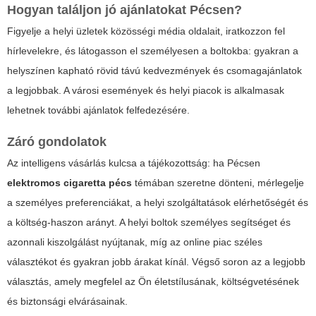
Hogyan találjon jó ajánlatokat Pécsen?
Figyelje a helyi üzletek közösségi média oldalait, iratkozzon fel
hírlevelekre, és látogasson el személyesen a boltokba: gyakran a
helyszínen kapható rövid távú kedvezmények és csomagajánlatok
a legjobbak. A városi események és helyi piacok is alkalmasak
lehetnek további ajánlatok felfedezésére.
Záró gondolatok
Az intelligens vásárlás kulcsa a tájékozottság: ha Pécsen
elektromos cigaretta pécs
témában szeretne dönteni, mérlegelje
a személyes preferenciákat, a helyi szolgáltatások elérhetőségét és
a költség-haszon arányt. A helyi boltok személyes segítséget és
azonnali kiszolgálást nyújtanak, míg az online piac széles
választékot és gyakran jobb árakat kínál. Végső soron az a legjobb
választás, amely megfelel az Ön életstílusának, költségvetésének
és biztonsági elvárásainak.