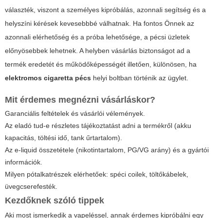
választék, viszont a személyes kipróbálás, azonnali segítség és a
helyszíni kérések kevesebbbé válhatnak. Ha fontos Önnek az
azonnali elérhetőség és a próba lehetősége, a pécsi üzletek
előnyösebbek lehetnek. A helyben vásárlás biztonságot ad a
termék eredetét és működőképességét illetően, különösen, ha
elektromos cigaretta pécs
helyi boltban történik az ügylet.
Mit érdemes megnézni vásárláskor?
Garanciális feltételek és vásárlói vélemények.
Az eladó tud-e részletes tájékoztatást adni a termékről (akku
kapacitás, töltési idő, tank űrtartalom).
Az e-liquid összetétele (nikotintartalom, PG/VG arány) és a gyártói
információk.
Milyen pótalkatrészek elérhetőek: spéci coilek, töltőkábelek,
üvegcserefesték.
Kezdőknek szóló tippek
Aki most ismerkedik a vapeléssel, annak érdemes kipróbálni egy