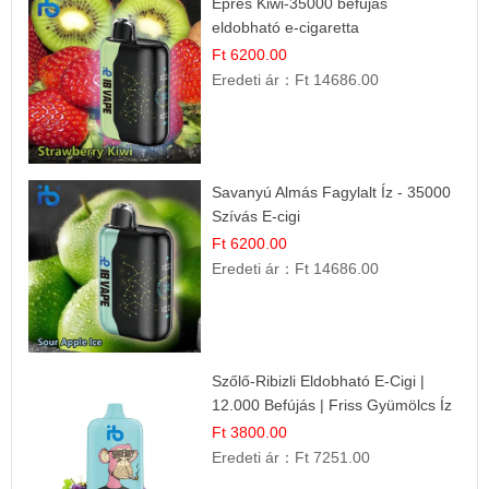
Epres Kiwi-35000 befújás
eldobható e-cigaretta
Ft 6200.00
Eredeti ár：
Ft 14686.00
Savanyú Almás Fagylalt Íz - 35000
Szívás E-cigi
Ft 6200.00
Eredeti ár：
Ft 14686.00
Szőlő-Ribizli Eldobható E-Cigi |
12.000 Befújás | Friss Gyümölcs Íz
Ft 3800.00
Eredeti ár：
Ft 7251.00