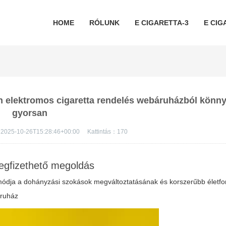
HOME
RÓLUNK
E CIGARETTA-3
E CIG
on elektromos cigaretta rendelés webáruházból könn
gyorsan
2025-10-26T15:28:46+00:00
Kattintás：
170
egfizethető megoldás
dja a dohányzási szokások megváltoztatásának és korszerűbb életf
áruház