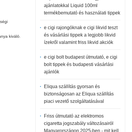
ajánlatokkal Liquid 100ml
termékbemutató és használati tippek
ségi
e cigi rajongóknak e cigi likvid teszt
és vásárlási tippek a legjobb likvid
ánya kiváló.
ízekről valamint friss likvid akciók
e cigi bolt budapest útmutató, e cigi
bolt tippek és budapesti vásárlási
ajánlók
Eliqua szállítás gyorsan és
biztonságosan az Eliqua szállítás
piaci vezető szolgáltatásával
Friss útmutató az elektromos
cigaretta jogszabály változásairól
Magyarországon 2025-ben - mit kell