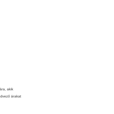
ra, akik
edvező árakat