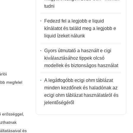
tudni
Fedezd fel a legjobb e liquid
kínálatot és találd meg a legjobb e
liquid ízeket nálunk
Gyors útmutató a használt e cigi
kiválasztásához tippek olcsó
modellek és biztonságos használat
rlói
A legátfogóbb ecigi ohm táblázat
ább megfelel
minden kezdőnek és haladónak az
ecigi ohm táblázat használatáról és
jelentőségéről
ő erősséggel,
szthatnak
ltatásaival és