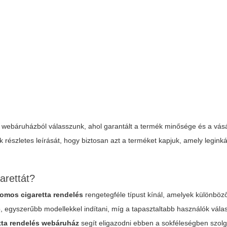
webáruházból válasszunk, ahol garantált a termék minősége és a vásá
 részletes leírását, hogy biztosan azt a terméket kapjuk, amely legink
arettát?
romos cigaretta rendelés
rengetegféle típust kínál, amelyek különböz
, egyszerűbb modellekkel indítani, míg a tapasztaltabb használók vála
tta rendelés webáruház
segít eligazodni ebben a sokféleségben szolgá