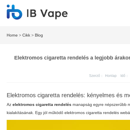
Home
>
Cikk
>
Blog
Elektromos cigaretta rendelés a legjobb árak
Szerző：
Honlap
Idő：
Elektromos cigaretta rendelés: kényelmes és m
Az
elektromos cigaretta rendelés
manapság egyre népszerűbb mó
kialakításának. Egy jól működő
elektromos cigaretta rendelés web