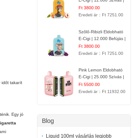
E-Cigi | 12.000 Szívás |
Frissítő Barack Íz
Ft 3800.00
Eredeti ár：
Ft 7251.00
Szőlő-Ribizli Eldobható
E-Cigi | 12.000 Befújás |
Friss Gyümölcs Íz
Ft 3800.00
Eredeti ár：
Ft 7251.00
Pink Lemon Eldobható
E-Cigi | 25.000 Szívás |
időt takarít
Rózsaszín Citrom Íz
Ft 5500.00
Eredeti ár：
Ft 11932.00
énik. Egy jó
Blog
igaretta
 ami
Liquid 100ml vásárlás legjobb