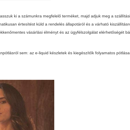
asszuk ki a számunkra megfelelő terméket, majd adjuk meg a szállítási 
kusan értesítést küld a rendelés állapotáról és a várható kiszállításró
zökkenőmentes vásárlási élményt és az ügyfélszolgálat elérhetőségét b
ótlásról sem: az e-liquid készletek és kiegészítők folyamatos pótlása