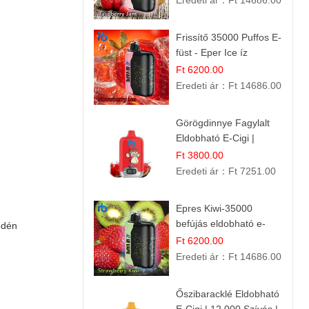
Eredeti ár：
Ft 14686.00
Frissítő 35000 Puffos E-
füst - Eper Ice íz
Ft 6200.00
Eredeti ár：
Ft 14686.00
Görögdinnye Fagylalt
Eldobható E-Cigi |
12.000 Szívás | Édes
Ft 3800.00
Vízidín Íz
Eredeti ár：
Ft 7251.00
Epres Kiwi-35000
befújás eldobható e-
edén
cigaretta
Ft 6200.00
Eredeti ár：
Ft 14686.00
Őszibaracklé Eldobható