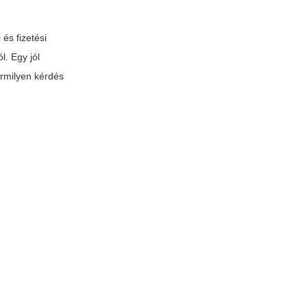
és fizetési
l. Egy jól
ármilyen kérdés