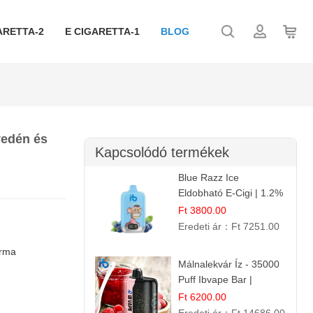
ARETTA-2
E CIGARETTA-1
BLOG
yedén és
Kapcsolódó termékek
Blue Razz Ice
Eldobható E-Cigi | 1.2%
Nikotin | Jéghideg
Ft 3800.00
Málna Íz
Eredeti ár：
Ft 7251.00
orma
Málnalekvár Íz - 35000
Puff Ibvape Bar |
Gazdag Gyümölcsös
Ft 6200.00
Ízélmény!