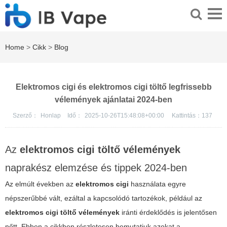
Home
>
Cikk
>
Blog
Elektromos cigi és elektromos cigi töltő legfrissebb
vélemények ajánlatai 2024-ben
Szerző：
Honlap
Idő：
2025-10-26T15:48:08+00:00
Kattintás：
137
Az
elektromos cigi töltő vélemények
naprakész elemzése és tippek 2024-ben
Az elmúlt években az
elektromos cigi
használata egyre
népszerűbbé vált, ezáltal a kapcsolódó tartozékok, például az
elektromos cigi töltő vélemények
iránti érdeklődés is jelentősen
nőtt. Ebben a cikkben részletesen bemutatjuk azokat a