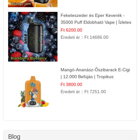
Feketeszeder és Eper Keverék -
35000 Puff Eldobható Vape | Ízletes
Gyümölcsökombináció!
Ft 6200.00
Eredeti ár：
Ft 14686.00
Mangó-Ananász-Őszibarack E-Cigi
| 12.000 Befújás | Tropikus
Gyümölcs Íz
Ft 3800.00
Eredeti ár：
Ft 7251.00
Blog