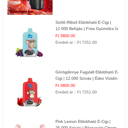
Szőlő-Ribizli Eldobható E-Cigi |
12.000 Befújás | Friss Gyümölcs Íz
Ft 3800.00
Eredeti ár：
Ft 7251.00
Görögdinnye Fagylalt Eldobható E-
Cigi | 12.000 Szívás | Édes Vízidín
Íz
Ft 3800.00
Eredeti ár：
Ft 7251.00
Pink Lemon Eldobható E-Cigi |
25.000 Szívás | Rózsaszín Citrom