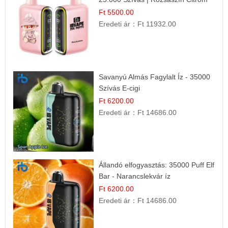
Íz
Ft 5500.00
Eredeti ár：
Ft 11932.00
Savanyú Almás Fagylalt Íz - 35000
Szívás E-cigi
Ft 6200.00
Eredeti ár：
Ft 14686.00
Állandó elfogyasztás: 35000 Puff Elf
Bar - Narancslekvár íz
Ft 6200.00
Eredeti ár：
Ft 14686.00