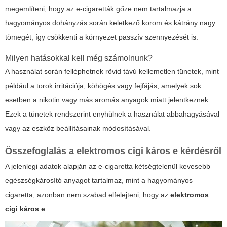
megemlíteni, hogy az e-cigaretták gőze nem tartalmazja a
hagyományos dohányzás során keletkező korom és kátrány nagy
tömegét, így csökkenti a környezet passzív szennyezését is.
Milyen hatásokkal kell még számolnunk?
A használat során felléphetnek rövid távú kellemetlen tünetek, mint
például a torok irritációja, köhögés vagy fejfájás, amelyek sok
esetben a nikotin vagy más aromás anyagok miatt jelentkeznek.
Ezek a tünetek rendszerint enyhülnek a használat abbahagyásával
vagy az eszköz beállításainak módosításával.
Összefoglalás a
elektromos cigi káros e
kérdésről
A jelenlegi adatok alapján az e-cigaretta kétségtelenül kevesebb
egészségkárosító anyagot tartalmaz, mint a hagyományos
cigaretta, azonban nem szabad elfelejteni, hogy az
elektromos
cigi káros e