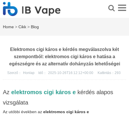
Home
>
Cikk
>
Blog
Elektromos cigi káros e kérdés megválaszolva két
szempontból: elektromos cigi káros e hatása a
egészségre és az alternatív dohányzás lehetőségei
Szerző：
Honlap
Idő：
2025-10-26T16:12:12+00:00
Kattintás：
293
Az
elektromos cigi káros e
kérdés alapos
vizsgálata
Az utóbbi években az
elektromos cigi káros e