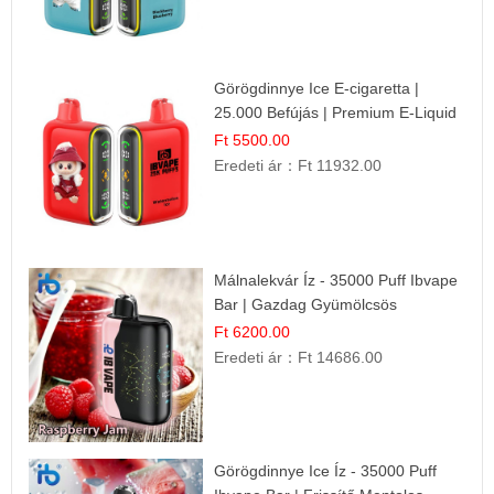
Görögdinnye Ice E-cigaretta |
25.000 Befújás | Premium E-Liquid
Ft 5500.00
Eredeti ár：
Ft 11932.00
Málnalekvár Íz - 35000 Puff Ibvape
Bar | Gazdag Gyümölcsös
Ízélmény!
Ft 6200.00
Eredeti ár：
Ft 14686.00
Görögdinnye Ice Íz - 35000 Puff