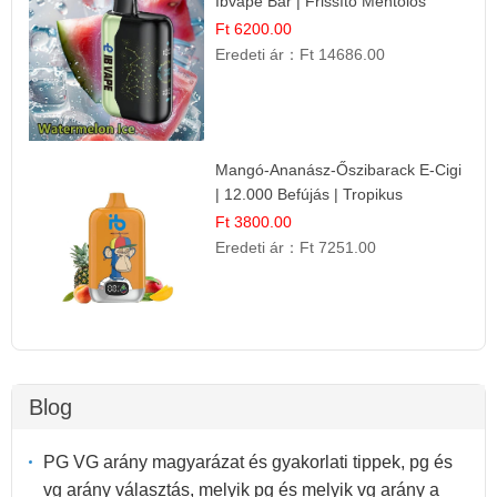
Ibvape Bar | Frissítő Mentolos
Élmény!
Ft 6200.00
Eredeti ár：
Ft 14686.00
Mangó-Ananász-Őszibarack E-Cigi
| 12.000 Befújás | Tropikus
Gyümölcs Íz
Ft 3800.00
Eredeti ár：
Ft 7251.00
Blog
PG VG arány magyarázat és gyakorlati tippek, pg és
vg arány választás, melyik pg és melyik vg arány a