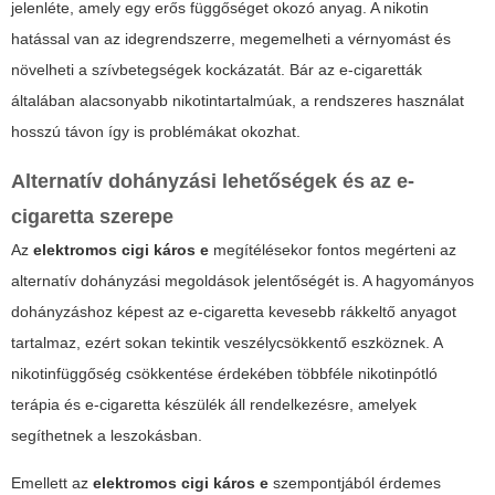
jelenléte, amely egy erős függőséget okozó anyag. A nikotin
hatással van az idegrendszerre, megemelheti a vérnyomást és
növelheti a szívbetegségek kockázatát. Bár az e-cigaretták
általában alacsonyabb nikotintartalmúak, a rendszeres használat
hosszú távon így is problémákat okozhat.
Alternatív dohányzási lehetőségek és az e-
cigaretta szerepe
Az
elektromos cigi káros e
megítélésekor fontos megérteni az
alternatív dohányzási megoldások jelentőségét is. A hagyományos
dohányzáshoz képest az e-cigaretta kevesebb rákkeltő anyagot
tartalmaz, ezért sokan tekintik veszélycsökkentő eszköznek. A
nikotinfüggőség csökkentése érdekében többféle nikotinpótló
terápia és e-cigaretta készülék áll rendelkezésre, amelyek
segíthetnek a leszokásban.
Emellett az
elektromos cigi káros e
szempontjából érdemes