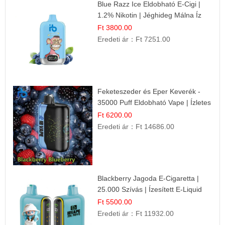
Blue Razz Ice Eldobható E-Cigi |
1.2% Nikotin | Jéghideg Málna Íz
Ft 3800.00
Eredeti ár：
Ft 7251.00
Feketeszeder és Eper Keverék -
35000 Puff Eldobható Vape | Ízletes
Gyümölcsökombináció!
Ft 6200.00
Eredeti ár：
Ft 14686.00
Blackberry Jagoda E-Cigaretta |
25.000 Szívás | Ízesített E-Liquid
Ft 5500.00
Eredeti ár：
Ft 11932.00