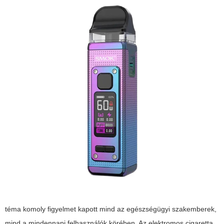
téma komoly figyelmet kapott mind az egészségügyi szakemberek,
mind a mindennapi felhasználók körében. Az elektromos cigaretta