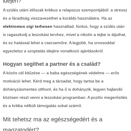
idején?
A szülés utáni időszak kritikus a relapszus szempontjából: a stressz
és a fáradtság visszavezethet a korábbi használatra. Ha az
elektromos cigi terhesen
használtad, fontos, hogy a szülés után
is ragaszkodj a leszokási tervhez, mivel a nikotin a tejbe is átjuthat,
és ez hatással lehet a csecsemőre. A legjobb, ha orvosoddal
egyeztetsz a szoptatás idejére vonatkozó ajánlásokról.
Hogyan segíthet a partner és a család?
A közös cél kitűzése — a baba egészségének védelme — erős
motiváció lehet. Kérd meg a társadat, hogy tartsa be a
dohányzásmentes otthont, és ha ő is dohányzik, legyen hajlandó
közösen részt venni a leszokási programban. A pozitív megerősítés
és a kritika nélküli támogatás sokat számít.
Mit tehetsz ma az egészségedért és a
magzatodért?