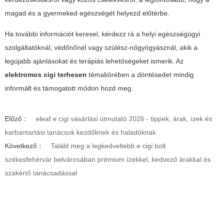
magad és a gyermeked egészségét helyezd előtérbe.
Ha további információt keresel, kérdezz rá a helyi egészségügyi
szolgáltatóknál, védőnőnél vagy szülész-nőgyógyásznál, akik a
legújabb ajánlásokat és terápiás lehetőségeket ismerik. Az
elektromos cigi terhesen
témakörében a döntésedet mindig
informált és támogatott módon hozd meg.
Előző：
eleaf e cigi vásárlási útmutató 2026 - tippek, árak, ízek és
karbantartási tanácsok kezdőknek és haladóknak
Következő：
Találd meg a legkedveltebb e cigi bolt
székesfehérvár belvárosában prémium ízekkel, kedvező árakkal és
szakértő tanácsadással