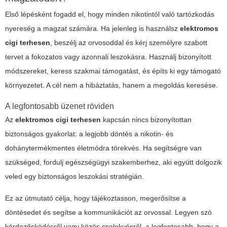
Első lépésként fogadd el, hogy minden nikotintól való tartózkodás
nyereség a magzat számára. Ha jelenleg is használsz
elektromos
cigi terhesen
, beszélj az orvosoddal és kérj személyre szabott
tervet a fokozatos vagy azonnali leszokásra. Használj bizonyított
módszereket, keress szakmai támogatást, és építs ki egy támogató
környezetet. A cél nem a hibáztatás, hanem a megoldás keresése.
A legfontosabb üzenet röviden
Az
elektromos cigi terhesen
kapcsán nincs bizonyítottan
biztonságos gyakorlat: a legjobb döntés a nikotin- és
dohánytermékmentes életmódra törekvés. Ha segítségre van
szükséged, fordulj egészségügyi szakemberhez, aki együtt dolgozik
veled egy biztonságos leszokási stratégián.
Ez az útmutató célja, hogy tájékoztasson, megerősítse a
döntésedet és segítse a kommunikációt az orvossal. Legyen szó
kérdezősködésről vagy közös cselekvésről, a legfontosabb, hogy a