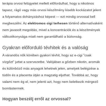
terápia orvosi felügyelet mellett előfordulhat, hogy a nikotinos
tapasz, rágó vagy más orvosi készítmény kisebb kockázatot jelent
a folyamatos dohányzáshoz képest — ezt mindig orvossal kell
megbeszélni. Az
elektromos cigi terhesen
történő alternatívaként
nem javasolt megoldás, mivel a koncentrációk és a készítmények
változékonysága miatt nem garantálható a biztonság.
Gyakran előforduló tévhitek és a valóság
A várandós nők körében gyakori tévhit, hogy az e-cigi "csak
vízgőzt" juttat a szervezetbe. Valójában a gőzben nikotin, aromák
és különböző más anyagok lehetnek jelen, amelyek belégzése a
tüdőn és a placenta útján a magzatig eljuthat. Továbbá az, hogy
valami nem ég el, nem jelenti azt, hogy nem keletkezik mérgező
bomlástermék.
Hogyan beszélj erről az orvossal?