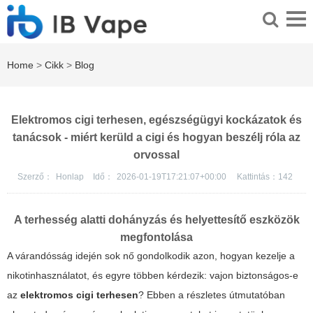
Home
>
Cikk
>
Blog
Elektromos cigi terhesen, egészségügyi kockázatok és
tanácsok - miért kerüld a cigi és hogyan beszélj róla az
orvossal
Szerző：
Honlap
Idő：
2026-01-19T17:21:07+00:00
Kattintás：
142
A terhesség alatti dohányzás és helyettesítő eszközök
megfontolása
A várandósság idején sok nő gondolkodik azon, hogyan kezelje a
nikotinhasználatot, és egyre többen kérdezik: vajon biztonságos-e
az
elektromos cigi terhesen
? Ebben a részletes útmutatóban