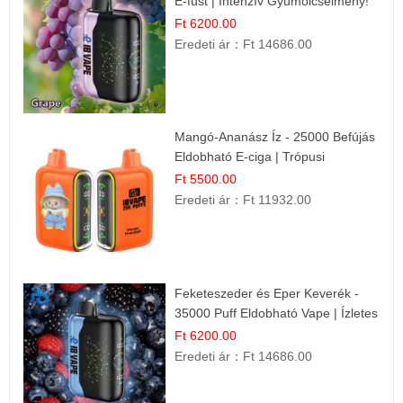
E-füst | Intenzív Gyümölcsélmény!
Ft 6200.00
Eredeti ár：
Ft 14686.00
Mangó-Ananász Íz - 25000 Befújás
Eldobható E-ciga | Trópusi
Gyümölcs Élmény!
Ft 5500.00
Eredeti ár：
Ft 11932.00
Feketeszeder és Eper Keverék -
35000 Puff Eldobható Vape | Ízletes
Gyümölcsökombináció!
Ft 6200.00
Eredeti ár：
Ft 14686.00