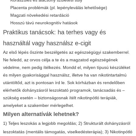
Koraszülés és alacsony születési súly
Placenta problémák (pl. lepényleválás lehetősége)
Magzati növekedési retardáció
Hosszú távú neurokognitív hatások
Praktikus tanácsok: ha terhes vagy és
használtál vagy használsz e-cigit
Az első lépés őszinte beszélgetés az egészségügyi szakemberrel.
Ne feledd, az orvos célja a te és a magzatod egészségének
védelme, nem pedig ítélkezés. Mondd el, milyen típusú készüléket
és milyen gyakorisággal használsz, illetve ha van nikotintartalmú
utántöltőd, azt is pontosan írd le. Sok kórházban és rendelőben
elérhetők dohányzásról leszoktató programok, tanácsadás és –
szükség esetén – biztonságosnak ítélt nikotinpótló terápiák,
amelyeket a szakember mérlegelhet.
Milyen alternatívák lehetnek?
1) Teljes leszokás a legjobb megoldás; 2) Strukturált dohányzásról
leszoktatás (mentális támogatás, viselkedésterápia); 3) Nikotinpótló