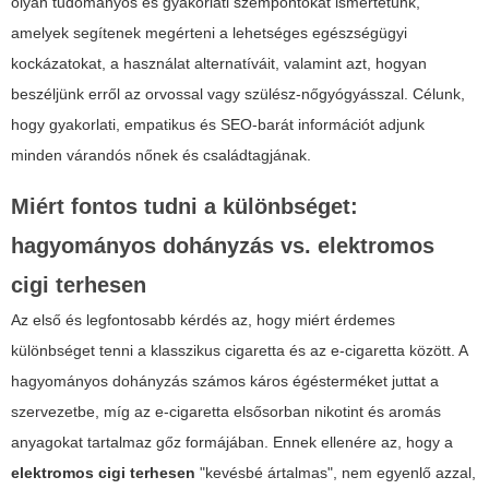
olyan tudományos és gyakorlati szempontokat ismertetünk,
amelyek segítenek megérteni a lehetséges egészségügyi
kockázatokat, a használat alternatíváit, valamint azt, hogyan
beszéljünk erről az orvossal vagy szülész-nőgyógyásszal. Célunk,
hogy gyakorlati, empatikus és SEO-barát információt adjunk
minden várandós nőnek és családtagjának.
Miért fontos tudni a különbséget:
hagyományos dohányzás vs.
elektromos
cigi terhesen
Az első és legfontosabb kérdés az, hogy miért érdemes
különbséget tenni a klasszikus cigaretta és az e-cigaretta között. A
hagyományos dohányzás számos káros égésterméket juttat a
szervezetbe, míg az e-cigaretta elsősorban nikotint és aromás
anyagokat tartalmaz gőz formájában. Ennek ellenére az, hogy a
elektromos cigi terhesen
"kevésbé ártalmas", nem egyenlő azzal,