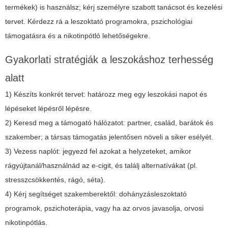
termékek) is használsz; kérj személyre szabott tanácsot és kezelési
tervet. Kérdezz rá a leszoktató programokra, pszichológiai
támogatásra és a nikotinpótló lehetőségekre.
Gyakorlati stratégiák a leszokáshoz terhesség
alatt
1) Készíts konkrét tervet: határozz meg egy leszokási napot és
lépéseket lépésről lépésre.
2) Keresd meg a támogató hálózatot: partner, család, barátok és
szakember; a társas támogatás jelentősen növeli a siker esélyét.
3) Vezess naplót: jegyezd fel azokat a helyzeteket, amikor
rágyújtanál/használnád az e-cigit, és találj alternatívákat (pl.
stresszcsökkentés, rágó, séta).
4) Kérj segítséget szakemberektől: dohányzásleszoktató
programok, pszichoterápia, vagy ha az orvos javasolja, orvosi
nikotinpótlás.