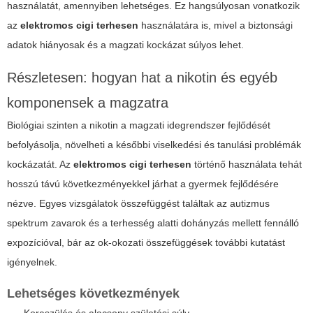
használatát, amennyiben lehetséges. Ez hangsúlyosan vonatkozik
az
elektromos cigi terhesen
használatára is, mivel a biztonsági
adatok hiányosak és a magzati kockázat súlyos lehet.
Részletesen: hogyan hat a nikotin és egyéb
komponensek a magzatra
Biológiai szinten a nikotin a magzati idegrendszer fejlődését
befolyásolja, növelheti a későbbi viselkedési és tanulási problémák
kockázatát. Az
elektromos cigi terhesen
történő használata tehát
hosszú távú következményekkel járhat a gyermek fejlődésére
nézve. Egyes vizsgálatok összefüggést találtak az autizmus
spektrum zavarok és a terhesség alatti dohányzás mellett fennálló
expozícióval, bár az ok-okozati összefüggések további kutatást
igényelnek.
Lehetséges következmények