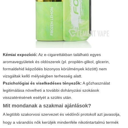
Kémiai expozíció:
Az e-cigarettákban található egyes
aromavegyületek és oldószerek (pl. propilén-glikol, glicerin,
formaldehid képződés bizonyos körülmények között) nem
vizsgáltak kellő mélységben terhesség alatt.
Pszichológiai és viselkedéses tényezők:
A gőzhasználat
legitimálása növelheti a további dohányzási szokások
visszatérésének esélyét a szülés után.
Mit mondanak a szakmai ajánlások?
A legtöbb szakorvosi szervezet és védőnői protokoll azt javasolja,
hogy a várandós nők kerüljék mindenféle nikotintartalmú termék