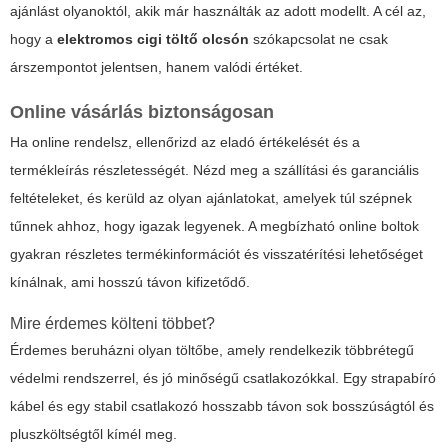
ajánlást olyanoktól, akik már használták az adott modellt. A cél az,
hogy a
elektromos cigi töltő olcsón
szókapcsolat ne csak
árszempontot jelentsen, hanem valódi értéket.
Online vásárlás biztonságosan
Ha online rendelsz, ellenőrizd az eladó értékelését és a
termékleírás részletességét. Nézd meg a szállítási és garanciális
feltételeket, és kerüld az olyan ajánlatokat, amelyek túl szépnek
tűnnek ahhoz, hogy igazak legyenek. A megbízható online boltok
gyakran részletes termékinformációt és visszatérítési lehetőséget
kínálnak, ami hosszú távon kifizetődő.
Mire érdemes költeni többet?
Érdemes beruházni olyan töltőbe, amely rendelkezik többrétegű
védelmi rendszerrel, és jó minőségű csatlakozókkal. Egy strapabíró
kábel és egy stabil csatlakozó hosszabb távon sok bosszúságtól és
pluszköltségtől kímél meg.