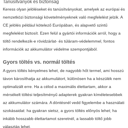
Tanúsítványok és biztonság
Keress olyan jelöléseket és tanúsítványokat, amelyek az európai és
nemzetközi biztonsági követelményeknek való megfelelést jelzik. A
CE jelölés például kötelező Európában, és alapvető szintű
megfelelést biztosít. Ezen felül a gyártói információk arról, hogy a
töltő rendelkezik-e rövidzárlat- és túláram-védelemmel, fontos
információk az akkumulátor védelme szempontjából.
Gyors töltés vs. normál töltés
A gyors töltés kényelmes lehet, de nagyobb hőt termel, ami hosszú
távon károsíthatja az akkumulátort, különösen ha a készülék nem
optimalizált erre. Ha a célod a maximális élettartam, akkor a
mérsékelt töltési teljesítményű adapterek gyakran kíméletesebbek
az akkumulátor számára. A döntésnél vedd figyelembe a használati
szokásaidat: ha gyakran sietsz, a gyors töltés előnyös lehet; ha
inkább hosszabb élettartamot szeretnél, a lassabb töltő jobb
választás lehet.