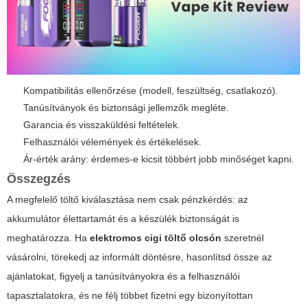
Kompatibilitás ellenőrzése (modell, feszültség, csatlakozó).
Tanúsítványok és biztonsági jellemzők megléte.
Garancia és visszaküldési feltételek.
Felhasználói vélemények és értékelések.
Ár-érték arány: érdemes-e kicsit többért jobb minőséget kapni.
Összegzés
A megfelelő töltő kiválasztása nem csak pénzkérdés: az
akkumulátor élettartamát és a készülék biztonságát is
meghatározza. Ha
elektromos cigi töltő olcsón
szeretnél
vásárolni, törekedj az informált döntésre, hasonlítsd össze az
ajánlatokat, figyelj a tanúsítványokra és a felhasználói
tapasztalatokra, és ne félj többet fizetni egy bizonyítottan