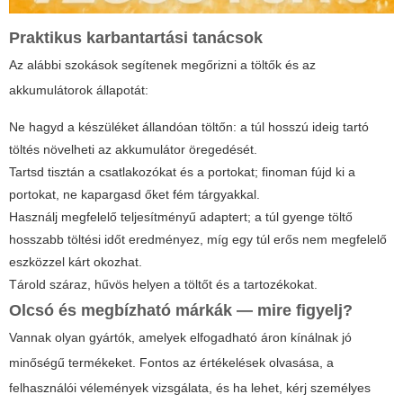
Praktikus karbantartási tanácsok
Az alábbi szokások segítenek megőrizni a töltők és az
akkumulátorok állapotát:
Ne hagyd a készüléket állandóan töltőn: a túl hosszú ideig tartó
töltés növelheti az akkumulátor öregedését.
Tartsd tisztán a csatlakozókat és a portokat; finoman fújd ki a
portokat, ne kapargasd őket fém tárgyakkal.
Használj megfelelő teljesítményű adaptert; a túl gyenge töltő
hosszabb töltési időt eredményez, míg egy túl erős nem megfelelő
eszközzel kárt okozhat.
Tárold száraz, hűvös helyen a töltőt és a tartozékokat.
Olcsó és megbízható márkák — mire figyelj?
Vannak olyan gyártók, amelyek elfogadható áron kínálnak jó
minőségű termékeket. Fontos az értékelések olvasása, a
felhasználói vélemények vizsgálata, és ha lehet, kérj személyes