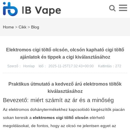
Home
>
Cikk
>
Blog
Elektromos cigi töltő olcsón, olcsón kapható cigi töltő
ajánlatok és tippek a cigi kiválasztásához
Szerző：
Honlap
Idő：
2025-11-25T17:32:43+00:00
Kattintás：
272
Praktikus útmutató a kedvező árú elektromos töltők
kiválasztásához
Bevezető: miért számít az ár és a minőség
Az elektromos dohánytermékekhez kapcsolódó kiegészítők piacán
sokan keresik a
elektromos cigi töltő olcsón
elérhető
megoldásokat, de fontos, hogy az olcsó ne jelentsen egyet az