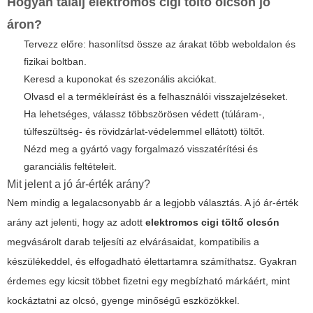
Hogyan találj
elektromos cigi töltő olcsón
jó
áron?
Tervezz előre: hasonlítsd össze az árakat több weboldalon és
fizikai boltban.
Keresd a kuponokat és szezonális akciókat.
Olvasd el a termékleírást és a felhasználói visszajelzéseket.
Ha lehetséges, válassz többszörösen védett (túláram-,
túlfeszültség- és rövidzárlat-védelemmel ellátott) töltőt.
Nézd meg a gyártó vagy forgalmazó visszatérítési és
garanciális feltételeit.
Mit jelent a jó ár-érték arány?
Nem mindig a legalacsonyabb ár a legjobb választás. A jó ár-érték
arány azt jelenti, hogy az adott
elektromos cigi töltő olcsón
megvásárolt darab teljesíti az elvárásaidat, kompatibilis a
készülékeddel, és elfogadható élettartamra számíthatsz. Gyakran
érdemes egy kicsit többet fizetni egy megbízható márkáért, mint
kockáztatni az olcsó, gyenge minőségű eszközökkel.