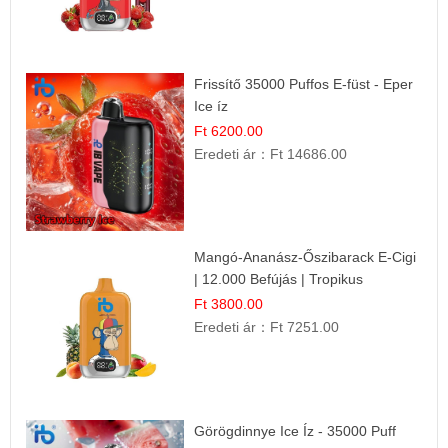
Frissítő 35000 Puffos E-füst - Eper
Ice íz
Ft 6200.00
Eredeti ár：
Ft 14686.00
Mangó-Ananász-Őszibarack E-Cigi
| 12.000 Befújás | Tropikus
Gyümölcs Íz
Ft 3800.00
Eredeti ár：
Ft 7251.00
Görögdinnye Ice Íz - 35000 Puff