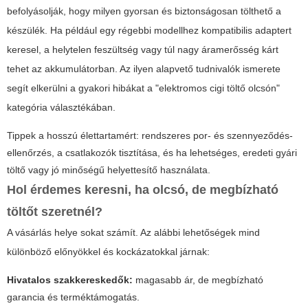
befolyásolják, hogy milyen gyorsan és biztonságosan tölthető a
készülék. Ha például egy régebbi modellhez kompatibilis adaptert
keresel, a helytelen feszültség vagy túl nagy áramerősség kárt
tehet az akkumulátorban. Az ilyen alapvető tudnivalók ismerete
segít elkerülni a gyakori hibákat a "elektromos cigi töltő olcsón"
kategória választékában.
Tippek a hosszú élettartamért: rendszeres por- és szennyeződés-
ellenőrzés, a csatlakozók tisztítása, és ha lehetséges, eredeti gyári
töltő vagy jó minőségű helyettesítő használata.
Hol érdemes keresni, ha olcsó, de megbízható
töltőt szeretnél?
A vásárlás helye sokat számít. Az alábbi lehetőségek mind
különböző előnyökkel és kockázatokkal járnak:
Hivatalos szakkereskedők:
magasabb ár, de megbízható
garancia és terméktámogatás.