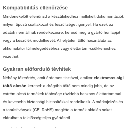
Kompatibilitás ellenőrzése
Mindenekelőtt ellenőrizd a készülékedhez mellékelt dokumentációt:
milyen típusú csatlakozót és feszültséget igényel. Ha ezek az
adatok nem állnak rendelkezésre, keresd meg a gyártó honlapját
vagy a készülék modellnevét. A helytelen töltő használata az
akkumulátor túlmelegedéséhez vagy élettartam-csökkenéshez
vezethet.
Gyakran előforduló tévhitek
Néhány félreértés, amit érdemes tisztázni, amikor
elektromos cigi
töltő olcsón
keresel: a drágább töltő nem mindig jobb, de az
extrém olcsó termékek többsége rövidebb hasznos élettartammal
és kevesebb biztonsági biztosítékkal rendelkezik. A márkajelzés és
a tanúsítványok (CE, RoHS) megléte a termék oldalán sokat
elárulhat a felelősségteljes gyártásról.