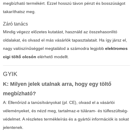
megbízható termékért. Ezzel hosszú távon pénzt és bosszúságot
takaríthatsz meg.
Záró tanács
Mindig végezz előzetes kutatást, használd az összehasonlító
oldalakat, és olvasd el más vásárlók tapasztalatait. Ha így jársz el,
nagy valószínűséggel megtalálod a számodra legjobb
elektromos
cigi töltő olcsón
elérhető modellt.
GYIK
K: Milyen jelek utalnak arra, hogy egy töltő
megbízható?
A: Ellenőrizd a tanúsítványokat (pl. CE), olvasd el a vásárlói
véleményeket, és nézd meg, tartalmaz-e túláram- és túlfeszültség-
védelmet. A részletes termékleírás és a gyártói információk is sokat
jelentenek.