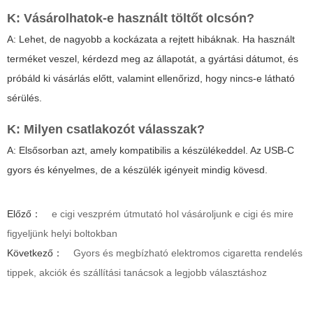
K: Vásárolhatok-e használt töltőt olcsón?
A: Lehet, de nagyobb a kockázata a rejtett hibáknak. Ha használt
terméket veszel, kérdezd meg az állapotát, a gyártási dátumot, és
próbáld ki vásárlás előtt, valamint ellenőrizd, hogy nincs-e látható
sérülés.
K: Milyen csatlakozót válasszak?
A: Elsősorban azt, amely kompatibilis a készülékeddel. Az USB-C
gyors és kényelmes, de a készülék igényeit mindig kövesd.
Előző：
e cigi veszprém útmutató hol vásároljunk e cigi és mire
figyeljünk helyi boltokban
Következő：
Gyors és megbízható elektromos cigaretta rendelés
tippek, akciók és szállítási tanácsok a legjobb választáshoz