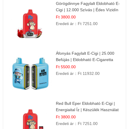
Görögdinnye Fagylalt Eldobható E-
Cigi | 12.000 Szívás | Édes Vízidín
Íz
Ft 3800.00
Eredeti ár：
Ft 7251.00
Áfonyás Fagylalt E-Cigi | 25.000
Befújás | Eldobható E-Cigaretta
Ft 5500.00
Eredeti ár：
Ft 11932.00
Red Bull Eper Eldobható E-Cigi |
Energiaital Íz | Készülék Használat
Ft 3800.00
Eredeti ár：
Ft 7251.00