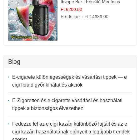
Ibvape Bar | Frissítő Mentolos
Élmény!
Ft 6200.00
Eredeti ár：
Ft 14686.00
Blog
E-cigarete különlegességek és vásárlási tippek — e
cigi liquid győr kínálat és akciók
E-Zigaretten és e cigarette vásárlási és használati
tippek a biztonságos élvezethez
Fedezze fel az e cigi kazán különböző fajtáit és az e
cigi kazán használatának előnyeit a legújabb trendek
szerint