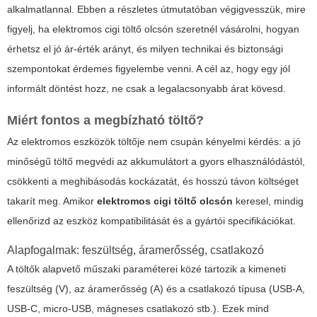
alkalmatlannal. Ebben a részletes útmutatóban végigvesszük, mire
figyelj, ha
elektromos cigi töltő olcsón
szeretnél vásárolni, hogyan
érhetsz el jó ár-érték arányt, és milyen technikai és biztonsági
szempontokat érdemes figyelembe venni. A cél az, hogy egy jól
informált döntést hozz, ne csak a legalacsonyabb árat kövesd.
Miért fontos a megbízható töltő?
Az elektromos eszközök töltője nem csupán kényelmi kérdés: a jó
minőségű töltő megvédi az akkumulátort a gyors elhasználódástól,
csökkenti a meghibásodás kockázatát, és hosszú távon költséget
takarít meg. Amikor
elektromos cigi töltő olcsón
keresel, mindig
ellenőrizd az eszköz kompatibilitását és a gyártói specifikációkat.
Alapfogalmak: feszültség, áramerősség, csatlakozó
A töltők alapvető műszaki paraméterei közé tartozik a kimeneti
feszültség (V), az áramerősség (A) és a csatlakozó típusa (USB-A,
USB-C, micro-USB, mágneses csatlakozó stb.). Ezek mind