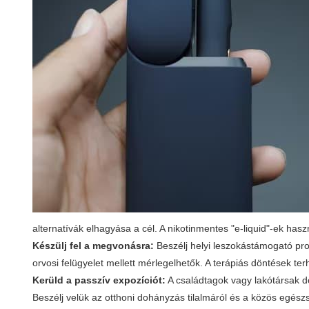
alternatívák elhagyása a cél. A nikotinmentes "e-liquid"-ek hasz
Készülj fel a megvonásra:
Beszélj helyi leszokástámogató prog
orvosi felügyelet mellett mérlegelhetők. A terápiás döntések te
Kerüld a passzív expozíciót:
A családtagok vagy lakótársak
Beszélj velük az otthoni dohányzás tilalmáról és a közös egész