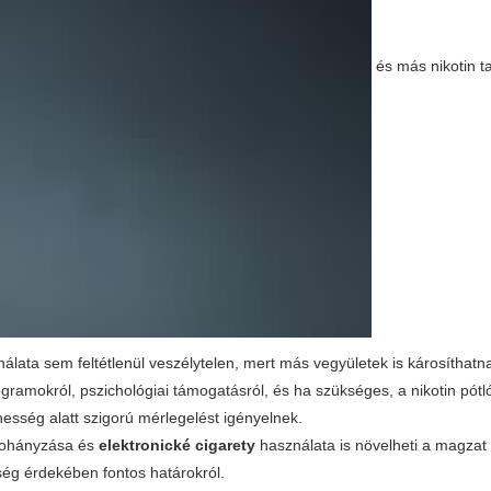
és más nikotin t
nálata sem feltétlenül veszélytelen, mert más vegyületek is károsíthatn
ramokról, pszichológiai támogatásról, és ha szükséges, a nikotin pótl
rhesség alatt szigorú mérlegelést igényelnek.
 dohányzása és
elektronické cigarety
használata is növelheti a magzat 
ség érdekében fontos határokról.