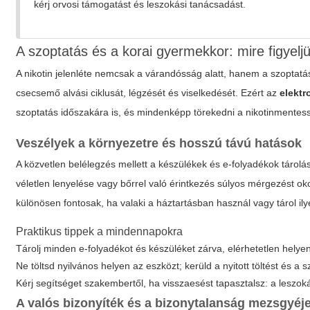
kérj orvosi támogatást és leszokási tanácsadást.
A szoptatás és a korai gyermekkor: mire figyelj
A nikotin jelenléte nemcsak a várandósság alatt, hanem a szoptatás 
csecsemő alvási ciklusát, légzését és viselkedését. Ezért az
elektr
szoptatás időszakára is, és mindenképp törekedni a nikotinmentes
Veszélyek a környezetre és hosszú távú hatások
A közvetlen belélegzés mellett a készülékek és e-folyadékok tárolá
véletlen lenyelése vagy bőrrel való érintkezés súlyos mérgezést ok
különösen fontosak, ha valaki a háztartásban használ vagy tárol il
Praktikus tippek a mindennapokra
Tárolj minden e-folyadékot és készüléket zárva, elérhetetlen hel
Ne töltsd nyilvános helyen az eszközt; kerüld a nyitott töltést és a 
Kérj segítséget szakembertől, ha visszaesést tapasztalsz: a leszok
A valós bizonyíték és a bizonytalanság mezsgyéj