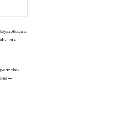
folyásolhatja a
bbvinni a
isgyermekek
rolás —