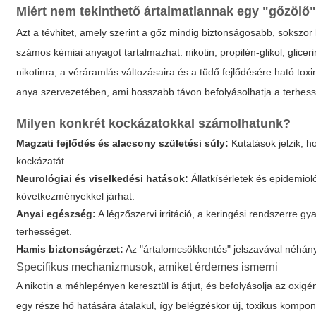
Miért nem tekinthető ártalmatlannak egy "gőzölő
Azt a tévhitet, amely szerint a
gőz
mindig biztonságosabb, sokszor 
számos kémiai anyagot tartalmazhat: nikotin, propilén-glikol, glic
nikotinra, a véráramlás változásaira és a tüdő fejlődésére ható tox
anya szervezetében, ami hosszabb távon befolyásolhatja a terhes
Milyen konkrét kockázatokkal számolhatunk?
Magzati fejlődés és alacsony születési súly:
Kutatások jelzik, h
kockázatát.
Neurológiai és viselkedési hatások:
Állatkísérletek és epidemioló
következményekkel járhat.
Anyai egészség:
A légzőszervi irritáció, a keringési rendszerre g
terhességet.
Hamis biztonságérzet:
Az "ártalomcsökkentés" jelszavával néhány 
Specifikus mechanizmusok, amiket érdemes ismerni
A nikotin a méhlepényen keresztül is átjut, és befolyásolja az ox
egy része hő hatására átalakul, így belégzéskor új, toxikus komp