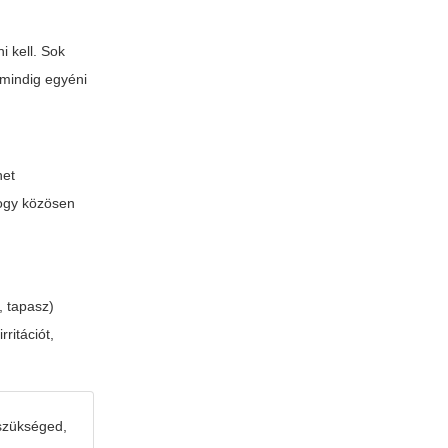
i kell. Sok
 mindig egyéni
het
hogy közösen
, tapasz)
ritációt,
 szükséged,