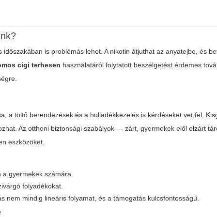
ünk?
időszakában is problémás lehet. A nikotin átjuthat az anyatejbe, és be
omos cigi terhesen
használatáról folytatott beszélgetést érdemes tová
ségre.
sa, a töltő berendezések és a hulladékkezelés is kérdéseket vet fel. K
ozhat. Az otthoni biztonsági szabályok — zárt, gyermekek elől elzárt tá
yen eszközöket.
yen a gyermekek számára.
szivárgó folyadékokat.
ás nem mindig lineáris folyamat, és a támogatás kulcsfontosságú.
e