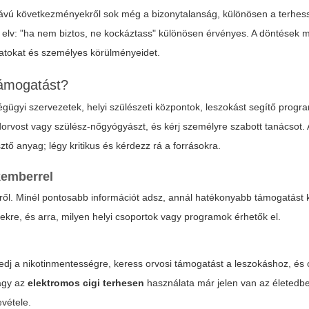
 távú következményekről sok még a bizonytalanság, különösen a terhes
s elv: "ha nem biztos, ne kockáztass" különösen érvényes. A döntések
zatokat és személyes körülményeidet.
támogatást?
égügyi szervezetek, helyi szülészeti központok, leszokást segítő progr
dorvost vagy szülész-nőgyógyászt, és kérj személyre szabott tanácsot. 
tő anyag; légy kritikus és kérdezz rá a forrásokra.
kemberrel
ekről. Minél pontosabb információt adsz, annál hatékonyabb támogatást 
gekre, és arra, milyen helyi csoportok vagy programok érhetők el.
kedj a nikotinmentességre, keress orvosi támogatást a leszokáshoz, és
gy az
elektromos cigi terhesen
használata már jelen van az életedbe
evétele.