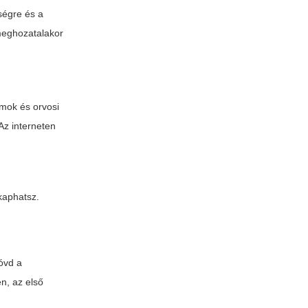
ségre és a
 meghozatalakor
amok és orvosi
Az interneten
kaphatsz.
 óvd a
n, az első