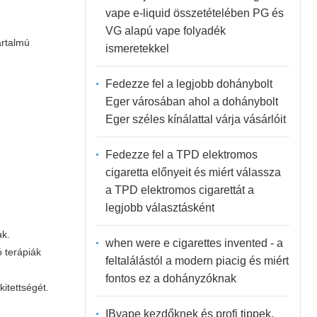
vape e-liquid összetételében PG és
VG alapú vape folyadék
artalmú
ismeretekkel
Fedezze fel a legjobb dohánybolt
Eger városában ahol a dohánybolt
Eger széles kínálattal várja vásárlóit
Fedezze fel a TPD elektromos
cigaretta előnyeit és miért válassza
a TPD elektromos cigarettát a
legjobb választásként
ak.
when were e cigarettes invented - a
ó terápiák
feltalálástól a modern piacig és miért
fontos ez a dohányzóknak
kitettségét.
IBvape kezdőknek és profi tippek,