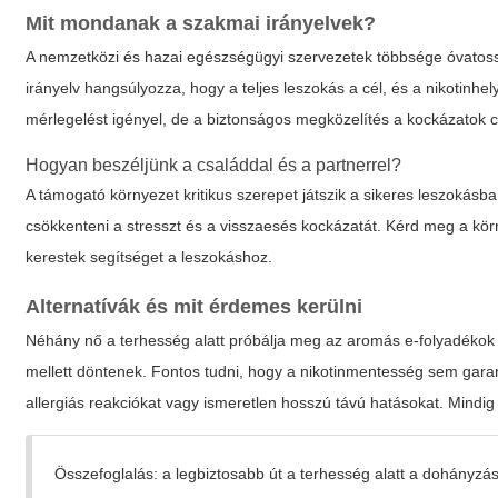
Mit mondanak a szakmai irányelvek?
A nemzetközi és hazai egészségügyi szervezetek többsége óvatosságr
irányelv hangsúlyozza, hogy a teljes leszokás a cél, és a nikotinhe
mérlegelést igényel, de a biztonságos megközelítés a kockázatok c
Hogyan beszéljünk a családdal és a partnerrel?
A támogató környezet kritikus szerepet játszik a sikeres leszokásb
csökkenteni a stresszt és a visszaesés kockázatát. Kérd meg a kö
kerestek segítséget a leszokáshoz.
Alternatívák és mit érdemes kerülni
Néhány nő a terhesség alatt próbálja meg az aromás e-folyadékok n
mellett döntenek. Fontos tudni, hogy a nikotinmentesség sem garantá
allergiás reakciókat vagy ismeretlen hosszú távú hatásokat. Mindig k
Összefoglalás: a legbiztosabb út a terhesség alatt a dohányzás