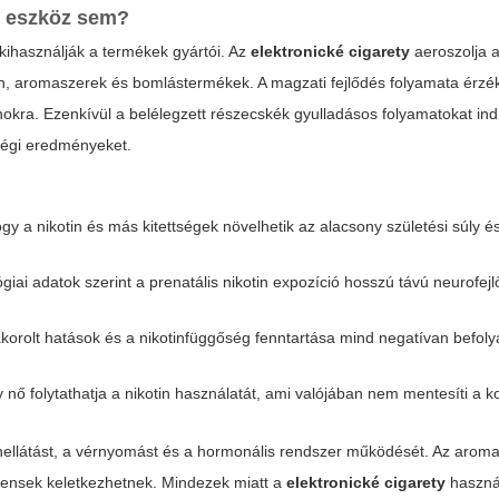
" eszköz sem?
kihasználják a termékek gyártói. Az
elektronické cigarety
aeroszolja 
erin, aromaszerek és bomlástermékek. A magzati fejlődés folyamata érzé
inokra. Ezenkívül a belélegzett részecskék gyulladásos folyamatokat ind
ségi eredményeket.
ogy a nikotin és más kitettségek növelhetik az alacsony születési súly é
giai adatok szerint a prenatális nikotin expozíció hosszú távú neurofejl
yakorolt hatások és a nikotinfüggőség fenntartása mind negatívan befoly
nő folytathatja a nikotin használatát, ami valójában nem mentesíti a k
igénellátást, a vérnyomást és a hormonális rendszer működését. Az arom
onensek keletkezhetnek. Mindezek miatt a
elektronické cigarety
haszná