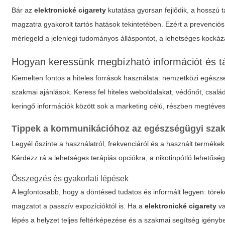
Bár az
elektronické cigarety
kutatása gyorsan fejlődik, a hosszú
magzatra gyakorolt tartós hatások tekintetében. Ezért a prevenció
mérlegeld a jelenlegi tudományos álláspontot, a lehetséges kocká
Hogyan keressünk megbízható információt és 
Kiemelten fontos a hiteles források használata: nemzetközi egészs
szakmai ajánlások. Keress fel hiteles weboldalakat, védőnőt, csalá
keringő információk között sok a marketing célú, részben megtévesz
Tippek a kommunikációhoz az egészségügyi sza
Legyél őszinte a használatról, frekvenciáról és a használt termék
Kérdezz rá a lehetséges terápiás opciókra, a nikotinpótló lehetősé
Összegzés és gyakorlati lépések
A legfontosabb, hogy a döntésed tudatos és informált legyen: töre
magzatot a passzív expozícióktól is. Ha a
elektronické cigarety
va
lépés a helyzet teljes feltérképezése és a szakmai segítség igényb