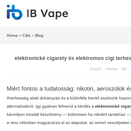
Home
>
Cikk
>
Blog
elektronické cigarety és elektromos cigi terh
Szerző：
Honlap
Idő：
Miért fontos a tudatosság: nikotin, aeroszolok 
A terhesség alatti dohányzás és a különféle hevítő eszközök haszn
alternatívákról, így gyakran felmerül a kérdés a
elektronické ciga
bármilyen inhalált készítmény — különösen ha nikotint tartalmaz 
a rész célzottan magyarázza el az alapokat, az ismert veszélyeket