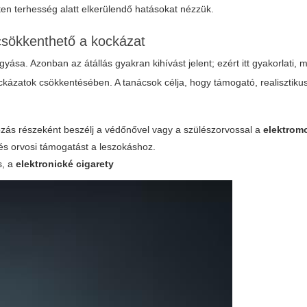
ten terhesség alatt elkerülendő hatásokat nézzük.
csökkenthető a kockázat
ása. Azonban az átállás gyakran kihívást jelent; ezért itt gyakorlati, 
ckázatok csökkentésében. A tanácsok célja, hogy támogató, realisztikus
zás részeként beszélj a védőnővel vagy a szülészorvossal a
elektromo
és orvosi támogatást a leszokáshoz.
s, a
elektronické cigarety