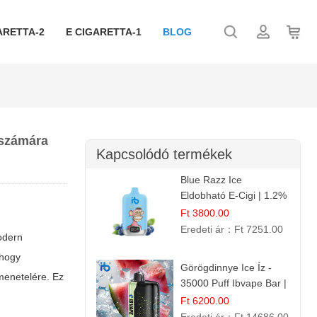
ARETTA-2
E CIGARETTA-1
BLOG
 számára
Kapcsolódó termékek
Blue Razz Ice
Eldobható E-Cigi | 1.2%
Nikotin | Jéghideg
Ft 3800.00
Málna Íz
Eredeti ár：
Ft 7251.00
odern
 hogy
Görögdinnye Ice Íz -
menetelére. Ez
35000 Puff Ibvape Bar |
Frissítő Mentolos
Ft 6200.00
Élmény!