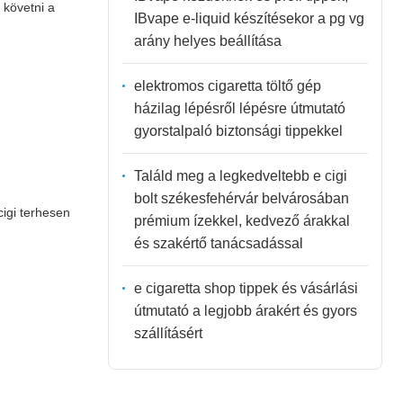
 követni a
IBvape e-liquid készítésekor a pg vg
arány helyes beállítása
elektromos cigaretta töltő gép
házilag lépésről lépésre útmutató
gyorstalpaló biztonsági tippekkel
Találd meg a legkedveltebb e cigi
bolt székesfehérvár belvárosában
cigi terhesen
prémium ízekkel, kedvező árakkal
és szakértő tanácsadással
e cigaretta shop tippek és vásárlási
útmutató a legjobb árakért és gyors
szállításért