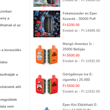
Eredeti ár：
Ft 14686.00
azonban
Feketeszeder és Eper
keny a
Keverék - 35000 Puff
Eldobható Vape | Ízletes
Ft 6200.00
íthatnak el az
Gyümölcsökombináció!
Eredeti ár：
Ft 14686.00
Mangó-Ananász Íz -
25000 Befújás
s a koraszülés
Eldobható E-ciga |
Ft 5500.00
Trópusi Gyümölcs
Eredeti ár：
Ft 11932.00
ődési
Élmény!
Görögdinnye Ice E-
ásolhatják a
cigaretta | 25.000
Befújás | Premium E-
Ft 5500.00
ockázatok alól.
Liquid
Eredeti ár：
Ft 11932.00
avegyületek
Eper-Kivi Eldobható E-
lata nem