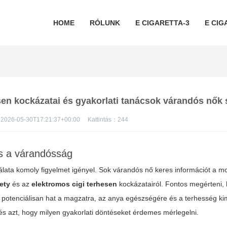
HOME
RÓLUNK
E CIGARETTA-3
E CIG
esen kockázatai és gyakorlati tanácsok várandós nők
2026-05-30T17:21:37+00:00
Kattintás：
244
és a várandósság
álata komoly figyelmet igényel. Sok várandós nő keres információt a m
rety
és az
elektromos cigi terhesen
kockázatairól. Fontos megérteni,
— potenciálisan hat a magzatra, az anya egészségére és a terhesség ki
 és azt, hogy milyen gyakorlati döntéseket érdemes mérlegelni.