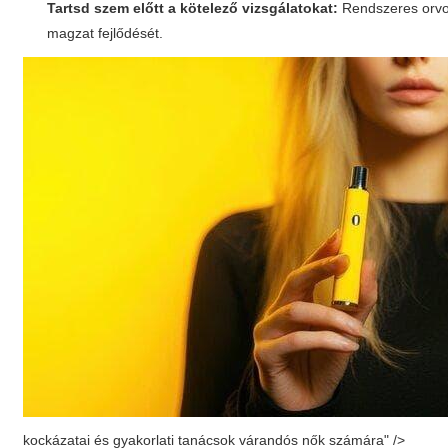
Tartsd szem előtt a kötelező vizsgálatokat:
Rendszeres orvos
magzat fejlődését.
kockázatai és gyakorlati tanácsok várandós nők számára" />