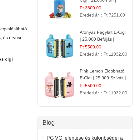
Cigi | 12.000 Puff |
Édes-Gyümölcs Íz
Ft 3800.00
Eredeti ár：
Ft 7251.00
megvalósítható
Áfonyás Fagylalt E-Cigi
, és orvosi
| 25.000 Befújás |
Eldobható E-Cigaretta
Ft 5500.00
Eredeti ár：
Ft 11932.00
s cigi
Pink Lemon Eldobható
E-Cigi | 25.000 Szívás |
Rózsaszín Citrom Íz
Ft 5500.00
Eredeti ár：
Ft 11932.00
Blog
PG VG jelentése és különbségei a