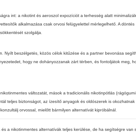
a int: a nikotint és aeroszol expozíciót a terhesség alatt minimalizáln
lyettesítők alkalmazása csak orvosi felügyelettel mérlegelhető. A döntés
sökkentését szolgálja.
an. Nyílt beszélgetés, közös célok kitűzése és a partner bevonása segít
rnyezetedet, hogy ne dohányozzanak zárt térben, és fontoljátok meg, 
ikotinmentes változatát, mások a tradicionális nikotinpótlás (rágógumi
l teljes biztonságot, az ízesítő anyagok és oldószerek is okozhatnak ir
onzultálj orvossal, mielőtt bármilyen alternatívát kipróbálnál.
 és a nikotinmentes alternatívák teljes kerülése, de ha segítségre van