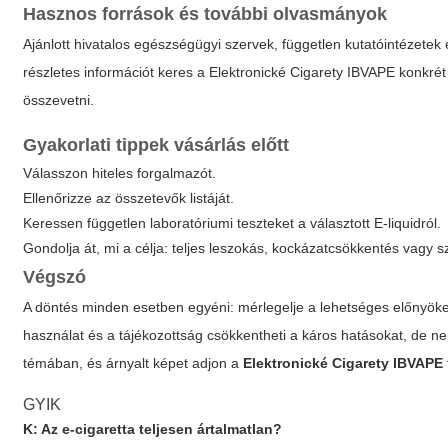
Hasznos források és további olvasmányok
Ajánlott hivatalos egészségügyi szervek, független kutatóintézetek 
részletes információt keres a
Elektronické Cigarety IBVAPE
konkrét 
összevetni.
Gyakorlati tippek vásárlás előtt
Válasszon hiteles forgalmazót.
Ellenőrizze az összetevők listáját.
Keressen független laboratóriumi teszteket a választott E-liquidról.
Gondolja át, mi a célja: teljes leszokás, kockázatcsökkentés vagy s
Végszó
A döntés minden esetben egyéni: mérlegelje a lehetséges előnyöket 
használat és a tájékozottság csökkentheti a káros hatásokat, de nem
témában, és árnyalt képet adjon a
Elektronické Cigarety IBVAPE
GYIK
K: Az e-cigaretta teljesen ártalmatlan?