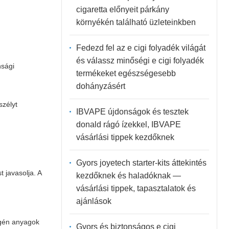
cigaretta előnyeit párkány
környékén található üzleteinkben
Fedezd fel az e cigi folyadék világát
és válassz minőségi e cigi folyadék
nsági
termékeket egészségesebb
dohányzásért
szélyt
IBVAPE újdonságok és tesztek
donald rágó ízekkel, IBVAPE
vásárlási tippek kezdőknek
Gyors joyetech starter-kits áttekintés
 javasolja. A
kezdőknek és haladóknak —
vásárlási tippek, tapasztalatok és
ajánlások
ogén anyagok
Gyors és biztonságos e cigi