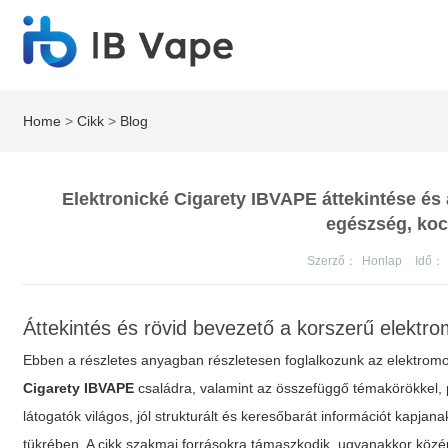
Home
>
Cikk
>
Blog
Elektronické Cigarety IBVAPE áttekintése és a
egészség, koc
Szerző：
Honlap
Idő：
Áttekintés és rövid bevezető a korszerű elekt
Ebben a részletes anyagban részletesen foglalkozunk az elektromo
Cigarety IBVAPE
családra, valamint az összefüggő témakörökkel,
látogatók világos, jól strukturált és keresőbarát információt kapja
tükrében. A cikk szakmai forrásokra támaszkodik, ugyanakkor közért