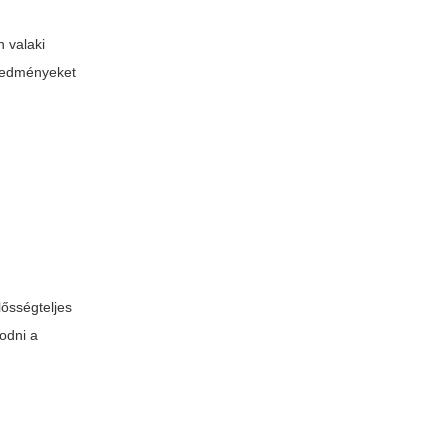
n valaki
 eredményeket
lősségteljes
zodni a