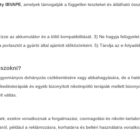
ety IBVAPE
, amelyek támogatják a független teszteket és átlátható össz
izze az akkumulátor és a töltő kompatibilitását. 3) Ne hagyja felügyelet 
 porlasztót a gyártó által ajánlott időközönként. 5) Tárolja az e-folyadé
leszokni?
 hagyományos dohányzás csökkentésére vagy abbahagyására, de a hat
kedésterápiák és egyéb bizonyított nikotinpótló terápiák mellett bizo
t váltás.
kek; ezekre vonatkoznak a forgalmazási, csomagolási és nikotin-tartal
ról, például a reklámozásra, korhatárra és beltéri használatra vonatk