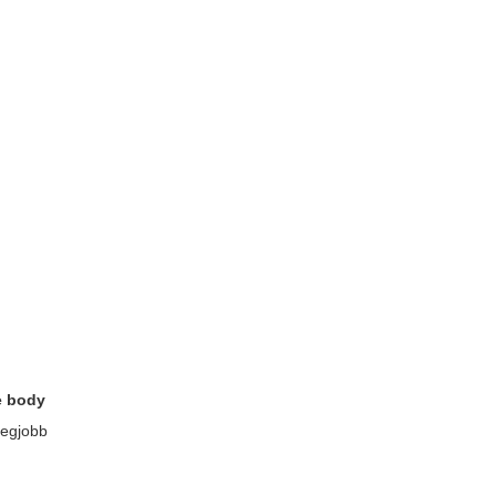
he body
legjobb