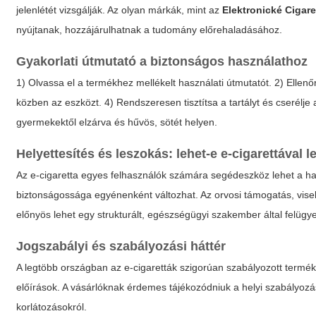
jelenlétét vizsgálják. Az olyan márkák, mint az
Elektronické Cigar
nyújtanak, hozzájárulhatnak a tudomány előrehaladásához.
Gyakorlati útmutató a biztonságos használathoz
1) Olvassa el a termékhez mellékelt használati útmutatót. 2) Ellenőr
közben az eszközt. 4) Rendszeresen tisztítsa a tartályt és cserélje a
gyermekektől elzárva és hűvös, sötét helyen.
Helyettesítés és leszokás: lehet-e e-cigarettával 
Az e-cigaretta egyes felhasználók számára segédeszköz lehet a
biztonságossága egyénenként változhat. Az orvosi támogatás, visel
előnyös lehet egy strukturált, egészségügyi szakember által felügyel
Jogszabályi és szabályozási háttér
A legtöbb országban az e-cigaretták szigorúan szabályozott termé
előírások. A vásárlóknak érdemes tájékozódniuk a helyi szabályozás
korlátozásokról.