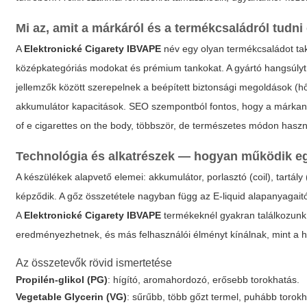
Mi az, amit a márkáról és a termékcsaládról tudn
A
Elektronické Cigarety IBVAPE
név egy olyan termékcsaládot ta
középkategóriás modokat és prémium tankokat. A gyártó hangsúlyt f
jellemzők között szerepelnek a beépített biztonsági megoldások (hő
akkumulátor kapacitások. SEO szempontból fontos, hogy a márka
of e cigarettes on the body
, többször, de természetes módon haszná
Technológia és alkatrészek — hogyan működik 
A készülékek alapvető elemei: akkumulátor, porlasztó (coil), tartály
képződik. A gőz összetétele nagyban függ az E-liquid alapanyagaitó
A
Elektronické Cigarety IBVAPE
termékeknél gyakran találkozunk 
eredményezhetnek, és más felhasználói élményt kínálnak, mint a 
Az összetevők rövid ismertetése
Propilén-glikol (PG)
: hígító, aromahordozó, erősebb torokhatás.
Vegetable Glycerin (VG)
: sűrűbb, több gőzt termel, puhább torokh