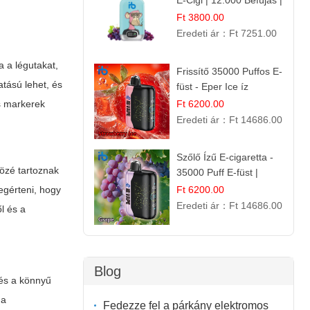
E-Cigi | 12.000 Befújás |
Friss Gyümölcs Íz
Ft 3800.00
Eredeti ár：
Ft 7251.00
a a légutakat,
Frissítő 35000 Puffos E-
tású lehet, és
füst - Eper Ice íz
Ft 6200.00
os markerek
Eredeti ár：
Ft 14686.00
Szőlő Ízű E-cigaretta -
özé tartoznak
35000 Puff E-füst |
Intenzív
Ft 6200.00
egérteni, hogy
Gyümölcsélmény!
Eredeti ár：
Ft 14686.00
l és a
Blog
 és a könnyű
 a
Fedezze fel a párkány elektromos