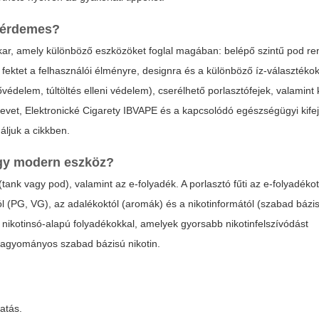
i érdemes?
kar, amely különböző eszközöket foglal magában: belépő szintű pod re
ektet a felhasználói élményre, designra és a különböző íz-választékokr
védelem, túltöltés elleni védelem), cserélhető porlasztófejek, valamint
nevet,
Elektronické Cigarety IBVAPE
és a kapcsolódó egészségügyi kife
ljuk a cikkben.
egy modern eszköz?
 (tank vagy pod), valamint az e-folyadék. A porlasztó fűti az e-folyadéko
l (PG, VG), az adalékoktól (aromák) és a nikotinformától (szabad bázisú
nikotinsó-alapú folyadékokkal, amelyek gyorsabb nikotinfelszívódást
hagyományos szabad bázisú nikotin.
atás.