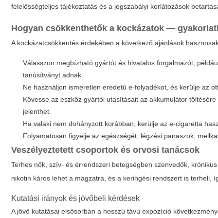
felelősségteljes tájékoztatás és a jogszabályi korlátozások betartás
Hogyan csökkenthetők a kockázatok — gyakorlati
A kockázatcsökkentés érdekében a következő ajánlások hasznosak
Válasszon megbízható gyártót és hivatalos forgalmazót, például
tanúsítványt adnak.
Ne használjon ismeretlen eredetű e-folyadékot, és kerülje az o
Kövesse az eszköz gyártói utasításait az akkumulátor töltésér
jelenthet.
Ha valaki nem dohányzott korábban, kerülje az e-cigaretta hasz
Folyamatosan figyelje az egészségét; légzési panaszok, mellka
Veszélyeztetett csoportok és orvosi tanácsok
Terhes nők, szív- és érrendszeri betegségben szenvedők, krónikus l
nikotin káros lehet a magzatra, és a keringési rendszert is terheli
Kutatási irányok és jövőbeli kérdések
A jövő kutatásai elsősorban a hosszú távú expozíció következmény