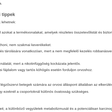
a.
 tippek
 lehetnek:
 azokat a termékvonalakat, amelyek részletes összetevőlistát és bizto
tthoni, nem szakmai keverékeket.
e és tárolására vonatkozóan, mert a nem megfelelő kezelés robbanásve
nálatát, mert a nikotinfüggőség kockázata jelentős.
si fájdalom vagy tartós köhögés esetén forduljon orvoshoz.
égzőszervi betegek számára az orvosi álláspont általában az elkerülést
, így ezeknél a csoportoknál különös óvatosság szükséges.
eit, a különböző vegyületek metabolizmusát és a potenciálisan karcin