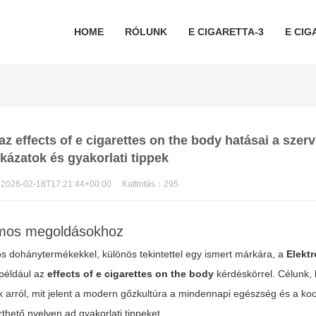
HOME
RÓLUNK
E CIGARETTA-3
E CIG
z effects of e cigarettes on the body hatásai a szerv
kázatok és gyakorlati tippek
2026-02-18T17:21:44+00:00
Kattintás：
295
romos megoldásokhoz
s dohánytermékekkel, különös tekintettel egy ismert márkára, a
Elekt
 például az
effects of e cigarettes on the body
kérdéskörrel. Célunk,
nak arról, mit jelent a modern gőzkultúra a mindennapi egészség és a ko
hető nyelven ad gyakorlati tippeket.