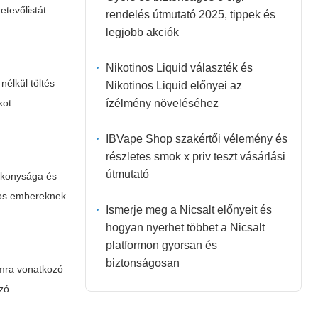
etevőlistát
rendelés útmutató 2025, tippek és
legjobb akciók
Nikotinos Liquid választék és
nélkül töltés
Nikotinos Liquid előnyei az
ízélmény növeléséhez
kot
IBVape Shop szakértői vélemény és
részletes smok x priv teszt vásárlási
útmutató
ékonysága és
nyos embereknek
Ismerje meg a Nicsalt előnyeit és
hogyan nyerhet többet a Nicsalt
platformon gyorsan és
biztonságosan
omra vonatkozó
ozó