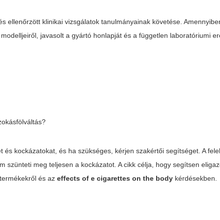
és ellenőrzött klinikai vizsgálatok tanulmányainak követése. Amennyibe
modelljeiről, javasolt a gyártó honlapját és a független laboratóriumi
zokásfölváltás?
és kockázatokat, és ha szükséges, kérjen szakértői segítséget. A fele
 szünteti meg teljesen a kockázatot. A cikk célja, hogy segítsen eliga
termékekről és az
effects of e cigarettes on the body
kérdésekben.