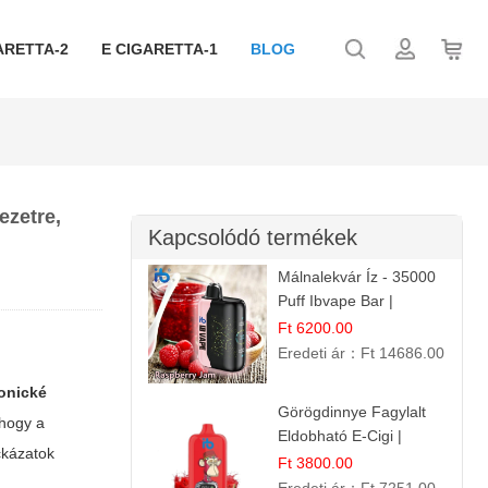
ARETTA-2
E CIGARETTA-1
BLOG
ezetre,
Kapcsolódó termékek
Málnalekvár Íz - 35000
Puff Ibvape Bar |
Gazdag Gyümölcsös
Ft 6200.00
Ízélmény!
Eredeti ár：
Ft 14686.00
ronické
Görögdinnye Fagylalt
 hogy a
Eldobható E-Cigi |
ckázatok
12.000 Szívás | Édes
Ft 3800.00
Vízidín Íz