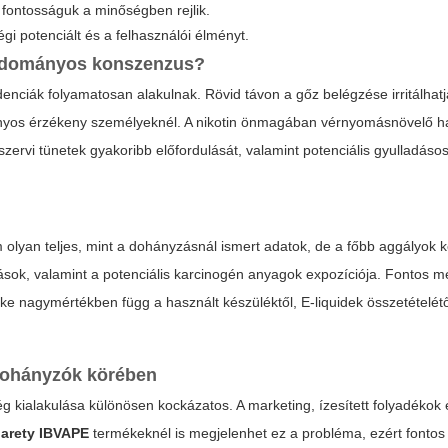
fontosságuk a minőségben rejlik.
gi potenciált és a felhasználói élményt.
 tudományos konszenzus?
videnciák folyamatosan alakulnak. Rövid távon a gőz belégzése irritálhatj
zonyos érzékeny személyeknél. A nikotin önmagában vérnyomásnövelő ha
szervi tünetek gyakoribb előfordulását, valamint potenciális gyulladás
lyan teljes, mint a dohányzásnál ismert adatok, de a főbb aggályok k
atások, valamint a potenciális karcinogén anyagok expozíciója. Fontos m
ke nagymértékben függ a használt készüléktől, E-liquidek összetételétő
 dohányzók körében
 kialakulása különösen kockázatos. A marketing, ízesített folyadékok
garety IBVAPE
termékeknél is megjelenhet ez a probléma, ezért fontos