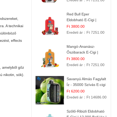
Eredeti ár：
Ft 7251.00
Red Bull Eper
ndszereket,
Eldobható E-Cigi |
Energiaital Íz | Készülék
a. A technikai
Ft 3800.00
Használat
Eredeti ár：
Ft 7251.00
 különböző
jezést,
effects
Mangó-Ananász-
Őszibarack E-Cigi |
12.000 Befújás |
Ft 3800.00
Tropikus Gyümölcs Íz
Eredeti ár：
Ft 7251.00
t, amelyből gőz
 nikotin, sók).
Savanyú Almás Fagylalt
Íz - 35000 Szívás E-cigi
Ft 6200.00
Eredeti ár：
Ft 14686.00
Szőlő-Ribizli Eldobható