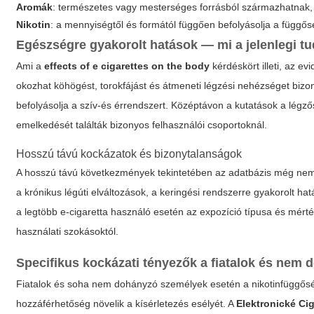
Aromák
: természetes vagy mesterséges forrásból származhatnak, 
Nikotin
: a mennyiségtől és formától függően befolyásolja a függősé
Egészségre gyakorolt hatások — mi a jelenlegi
Ami a
effects of e cigarettes on the body
kérdéskört illeti, az e
okozhat köhögést, torokfájást és átmeneti légzési nehézséget bi
befolyásolja a szív-és érrendszert. Középtávon a kutatások a légző
emelkedését találták bizonyos felhasználói csoportoknál.
Hosszú távú kockázatok és bizonytalanságok
A hosszú távú következmények tekintetében az adatbázis még nem o
a krónikus légúti elváltozások, a keringési rendszerre gyakorolt h
a legtöbb e-cigaretta használó esetén az expozíció típusa és mérté
használati szokásoktól.
Specifikus kockázati tényezők a fiatalok és nem
Fiatalok és soha nem dohányzó személyek esetén a nikotinfüggőség
hozzáférhetőség növelik a kísérletezés esélyét. A
Elektronické Ci