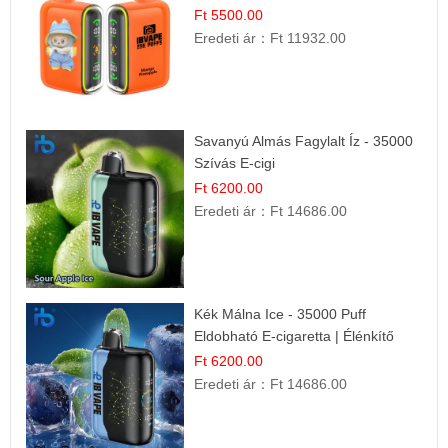
Gyümölcs Élmény!
Ft 5500.00
Eredeti ár：
Ft 11932.00
Savanyú Almás Fagylalt Íz - 35000
Szívás E-cigi
Ft 6200.00
Eredeti ár：
Ft 14686.00
Kék Málna Ice - 35000 Puff
Eldobható E-cigaretta | Élénkítő
Gyümölcsös Frissesség!
Ft 6200.00
Eredeti ár：
Ft 14686.00