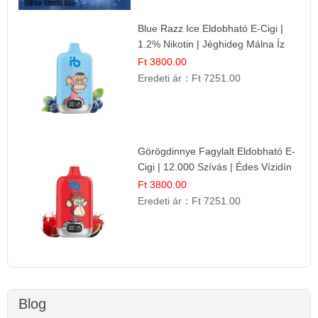
Blue Razz Ice Eldobható E-Cigi |
1.2% Nikotin | Jéghideg Málna Íz
Ft 3800.00
Eredeti ár：
Ft 7251.00
Görögdinnye Fagylalt Eldobható E-
Cigi | 12.000 Szívás | Édes Vízidín
Íz
Ft 3800.00
Eredeti ár：
Ft 7251.00
Blog