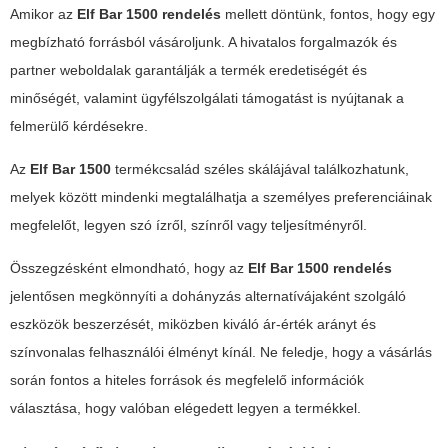
Amikor az
Elf Bar 1500 rendelés
mellett döntünk, fontos, hogy egy
megbízható forrásból vásároljunk. A hivatalos forgalmazók és
partner weboldalak garantálják a termék eredetiségét és
minőségét, valamint ügyfélszolgálati támogatást is nyújtanak a
felmerülő kérdésekre.
Az
Elf Bar 1500
termékcsalád széles skálájával találkozhatunk,
melyek között mindenki megtalálhatja a személyes preferenciáinak
megfelelőt, legyen szó ízről, színről vagy teljesítményről.
Összegzésként elmondható, hogy az
Elf Bar 1500 rendelés
jelentősen megkönnyíti a dohányzás alternatívájaként szolgáló
eszközök beszerzését, miközben kiváló ár-érték arányt és
színvonalas felhasználói élményt kínál. Ne feledje, hogy a vásárlás
során fontos a hiteles források és megfelelő információk
választása, hogy valóban elégedett legyen a termékkel.