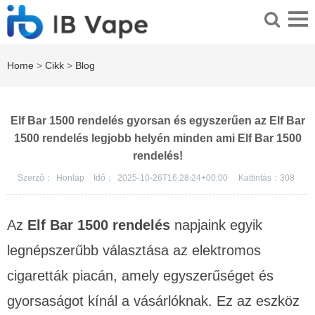
Home
>
Cikk
>
Blog
Elf Bar 1500 rendelés gyorsan és egyszerűen az Elf Bar
1500 rendelés legjobb helyén minden ami Elf Bar 1500
rendelés!
Szerző：
Honlap
Idő：
2025-10-26T16:28:24+00:00
Kattintás：
308
Az
Elf Bar 1500 rendelés
napjaink egyik
legnépszerűbb választása az elektromos
cigaretták piacán, amely egyszerűséget és
gyorsaságot kínál a vásárlóknak. Ez az eszköz