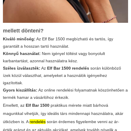
mellett dönteni?
Kiváló minőség:
Az Elf Bar 1500 megbízható és tartós, így
garantált a hosszan tartó használat.
Könnyű használat:
Nem igényel töltést vagy bonyolult
karbantartást, azonnal használatra kész.
Széles ízválaszték:
Az
Elf Bar 1500 rendelés
során különböző
ízek közül választhat, amelyeket a használók igényeihez
igazítottak.
Gyors kiszállítás:
Az online rendelési folyamatnak köszönhetően a
termék hamar a vásárlóhoz érkezik.
Emellett, az
Elf Bar 1500
praktikus mérete miatt bárhová
magunkkal vihetjük, így ideális társ mindennapi használatra, akár
útközben is. A
rendelés
során érdemes figyelembe venni az ár-
érték arányt és az aktuális akciókat, amelyek tovább növelik a