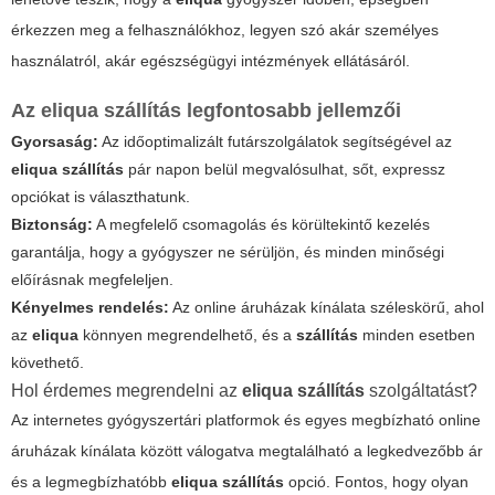
érkezzen meg a felhasználókhoz, legyen szó akár személyes
használatról, akár egészségügyi intézmények ellátásáról.
Az
eliqua szállítás
legfontosabb jellemzői
Gyorsaság:
Az időoptimalizált futárszolgálatok segítségével az
eliqua szállítás
pár napon belül megvalósulhat, sőt, expressz
opciókat is választhatunk.
Biztonság:
A megfelelő csomagolás és körültekintő kezelés
garantálja, hogy a gyógyszer ne sérüljön, és minden minőségi
előírásnak megfeleljen.
Kényelmes rendelés:
Az online áruházak kínálata széleskörű, ahol
az
eliqua
könnyen megrendelhető, és a
szállítás
minden esetben
követhető.
Hol érdemes megrendelni az
eliqua szállítás
szolgáltatást?
Az internetes gyógyszertári platformok és egyes megbízható online
áruházak kínálata között válogatva megtalálható a legkedvezőbb ár
és a legmegbízhatóbb
eliqua szállítás
opció. Fontos, hogy olyan