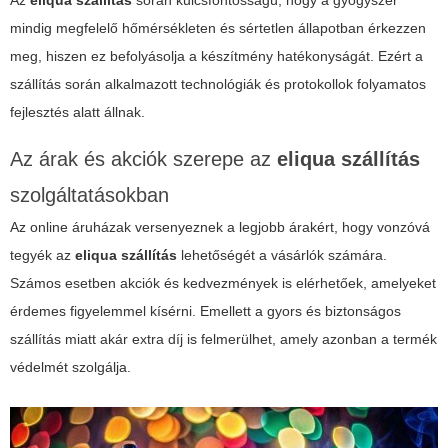
Az
eliqua szállítás
során kulcsfontosságú, hogy a gyógyszer
mindig megfelelő hőmérsékleten és sértetlen állapotban érkezzen
meg, hiszen ez befolyásolja a készítmény hatékonyságát. Ezért a
szállítás során alkalmazott technológiák és protokollok folyamatos
fejlesztés alatt állnak.
Az árak és akciók szerepe az
eliqua szállítás
szolgáltatásokban
Az online áruházak versenyeznek a legjobb árakért, hogy vonzóvá
tegyék az
eliqua szállítás
lehetőségét a vásárlók számára.
Számos esetben akciók és kedvezmények is elérhetőek, amelyeket
érdemes figyelemmel kísérni. Emellett a gyors és biztonságos
szállítás miatt akár extra díj is felmerülhet, amely azonban a termék
védelmét szolgálja.