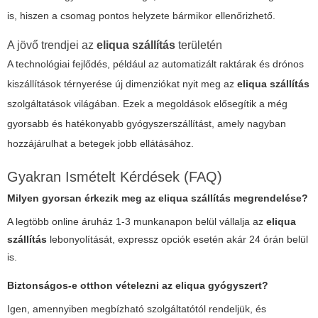
is, hiszen a csomag pontos helyzete bármikor ellenőrizhető.
A jövő trendjei az
eliqua szállítás
területén
A technológiai fejlődés, például az automatizált raktárak és drónos
kiszállítások térnyerése új dimenziókat nyit meg az
eliqua szállítás
szolgáltatások világában. Ezek a megoldások elősegítik a még
gyorsabb és hatékonyabb gyógyszerszállítást, amely nagyban
hozzájárulhat a betegek jobb ellátásához.
Gyakran Ismételt Kérdések (
FAQ
)
Milyen gyorsan érkezik meg az
eliqua szállítás
megrendelése?
A legtöbb online áruház 1-3 munkanapon belül vállalja az
eliqua
szállítás
lebonyolítását, expressz opciók esetén akár 24 órán belül
is.
Biztonságos-e otthon vételezni az
eliqua
gyógyszert?
Igen, amennyiben megbízható szolgáltatótól rendeljük, és