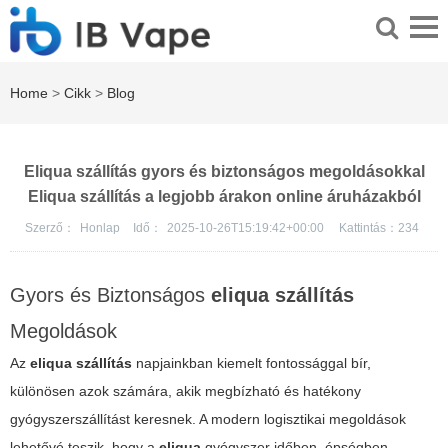
Home
>
Cikk
>
Blog
Eliqua szállítás gyors és biztonságos megoldásokkal
Eliqua szállítás a legjobb árakon online áruházakból
Szerző：
Honlap
Idő：
2025-10-26T15:19:42+00:00
Kattintás：
234
Gyors és Biztonságos
eliqua szállítás
Megoldások
Az
eliqua szállítás
napjainkban kiemelt fontossággal bír,
különösen azok számára, akik megbízható és hatékony
gyógyszerszállítást keresnek. A modern logisztikai megoldások
lehetővé teszik, hogy a
eliqua
gyógyszer időben, épségben