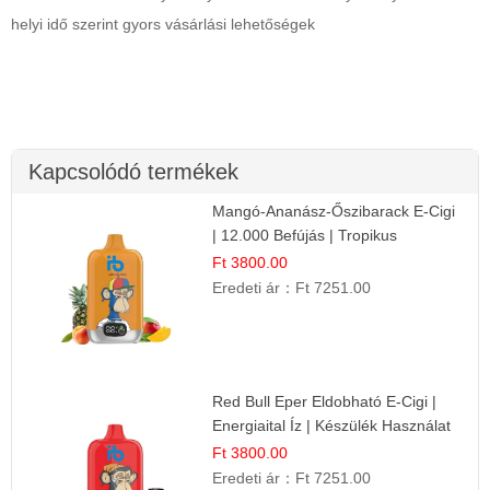
helyi idő szerint gyors vásárlási lehetőségek
Kapcsolódó termékek
Mangó-Ananász-Őszibarack E-Cigi
| 12.000 Befújás | Tropikus
Gyümölcs Íz
Ft 3800.00
Eredeti ár：
Ft 7251.00
Red Bull Eper Eldobható E-Cigi |
Energiaital Íz | Készülék Használat
Ft 3800.00
Eredeti ár：
Ft 7251.00