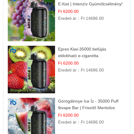
E-füst | Intenzív Gyümölcsélmény!
Ft 6200.00
Eredeti ár：
Ft 14686.00
Epres Kiwi-35000 befújás
eldobható e-cigaretta
Ft 6200.00
Eredeti ár：
Ft 14686.00
Görögdinnye Ice Íz - 35000 Puff
Ibvape Bar | Frissítő Mentolos
Élmény!
Ft 6200.00
Eredeti ár：
Ft 14686.00