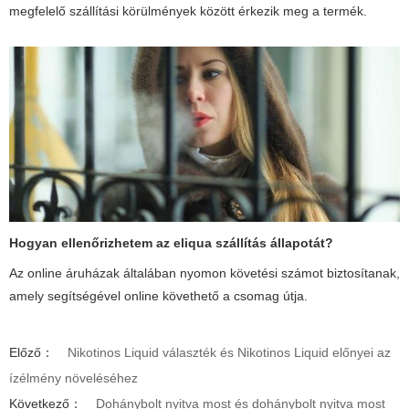
megfelelő szállítási körülmények között érkezik meg a termék.
Hogyan ellenőrizhetem az
eliqua szállítás
állapotát?
Az online áruházak általában nyomon követési számot biztosítanak,
amely segítségével online követhető a csomag útja.
Előző：
Nikotinos Liquid választék és Nikotinos Liquid előnyei az
ízélmény növeléséhez
Következő：
Dohánybolt nyitva most és dohánybolt nyitva most