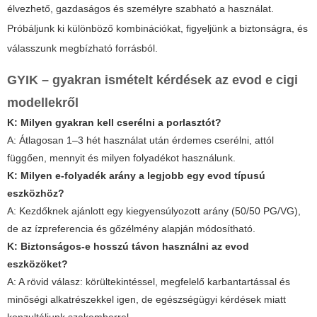
élvezhető, gazdaságos és személyre szabható a használat.
Próbáljunk ki különböző kombinációkat, figyeljünk a biztonságra, és
válasszunk megbízható forrásból.
GYIK – gyakran ismételt kérdések az
evod e cigi
modellekről
K: Milyen gyakran kell cserélni a porlasztót?
A: Átlagosan 1–3 hét használat után érdemes cserélni, attól
függően, mennyit és milyen folyadékot használunk.
K: Milyen e-folyadék arány a legjobb egy evod típusú
eszközhöz?
A: Kezdőknek ajánlott egy kiegyensúlyozott arány (50/50 PG/VG),
de az ízpreferencia és gőzélmény alapján módosítható.
K: Biztonságos-e hosszú távon használni az evod
eszközöket?
A: A rövid válasz: körültekintéssel, megfelelő karbantartással és
minőségi alkatrészekkel igen, de egészségügyi kérdések miatt