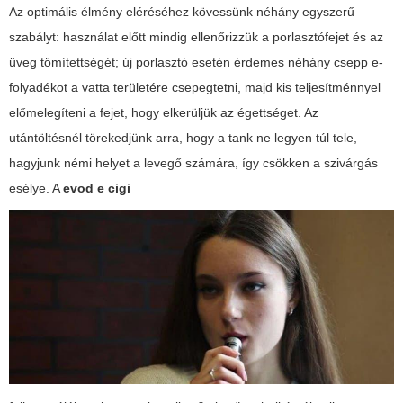
Az optimális élmény eléréséhez kövessünk néhány egyszerű
szabályt: használat előtt mindig ellenőrizzük a porlasztófejet és az
üveg tömítettségét; új porlasztó esetén érdemes néhány csepp e-
folyadékot a vatta területére csepegtetni, majd kis teljesítménnyel
előmelegíteni a fejet, hogy elkerüljük az égettséget. Az
utántöltésnél törekedjünk arra, hogy a tank ne legyen túl tele,
hagyjunk némi helyet a levegő számára, így csökken a szivárgás
esélye. A
evod e cigi