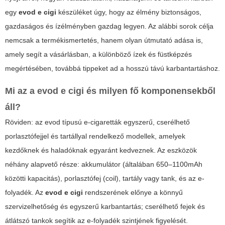
egy
evod e cigi
készüléket úgy, hogy az élmény biztonságos,
gazdaságos és ízélményben gazdag legyen. Az alábbi sorok célja
nemcsak a termékismertetés, hanem olyan útmutató adása is,
amely segít a vásárlásban, a különböző ízek és füstképzés
megértésében, továbbá tippeket ad a hosszú távú karbantartáshoz.
Mi az a
evod e cigi
és milyen fő komponensekből
áll?
Röviden: az
evod
típusú e-cigaretták egyszerű, cserélhető
porlasztófejjel és tartállyal rendelkező modellek, amelyek
kezdőknek és haladóknak egyaránt kedveznek. Az eszközök
néhány alapvető része: akkumulátor (általában 650–1100mAh
közötti kapacitás), porlasztófej (coil), tartály vagy tank, és az e-
folyadék. Az
evod e cigi
rendszerének előnye a könnyű
szervizelhetőség és egyszerű karbantartás; cserélhető fejek és
átlátszó tankok segítik az e-folyadék szintjének figyelését.