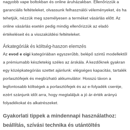
nagyobb vape boltokban és online áruházakban. Ellenőrizzük a
garanciális feltételeket, olvassunk felhasználói véleményeket, és ha
tehetjük, nézzük meg személyesen a terméket vásárlás előtt. Az
online vásárlás esetén pedig mindig ellenőrizzük az eladó
értékeléseit és a visszaküldési feltételeket.
Árkategóriák és költség-haszon elemzés
Az
evod e cigi
kategóriában egyszerűbb, belépő szintű modellektől
a prémiumabb készletekig széles az árskála. A kezdőknek gyakran
egy középkategóriás szettet ajánlunk: elégséges kapacitás, tartalék
porlasztófejek és megbízható akkumulátor. Hosszú távon a
legfontosabb költségek a porlasztófejek és az e-folyadék cseréje,
ezért szánjunk időt arra, hogy megtaláljuk a jó ár-érték arányú
folyadékokat és alkatrészeket.
Gyakorlati tippek a mindennapi használathoz:
beállítás, szívási technika és utántöltés