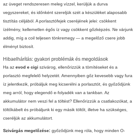
az üveget rendszeresen meleg vízzel, kerüljük a durva
vegyszereket, és időnként szereljük szét a készüléket alaposabb
tisztítás céljából. A porlasztófejek cseréjének jelei: csökkent
ízélmény, kellemetlen égős íz vagy csökkent gőzképzés. Ne várjunk
addig, míg a coil teljesen tönkremegy — a megelőző csere jobb
élményt biztosít.
Hibaelhárítás: gyakori problémák és megoldások
Ha az
evod e cigi
szivárog, ellenőrizzük a tömítéseket és a
porlasztó megfelelő helyzetét. Amennyiben gőz kevesebb vagy fura
íz jelentkezik, próbáljuk meg kicserélni a porlasztót, és győződjünk
meg arról, hogy elegendő e-folyadék van a tankban. Az
akkumulátor nem veszi fel a töltést? Ellenőrizzük a csatlakozókat, a
töltőkábelt és próbáljunk ki egy másik töltőt, illetve ha szükséges,
cseréljük az akkumulátort.
Szivárgás megelőzése:
győződjünk meg róla, hogy minden O-