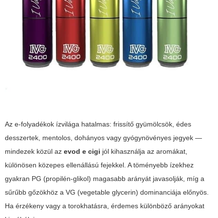
Az e-folyadékok ízvilága hatalmas: frissítő gyümölcsök, édes
desszertek, mentolos, dohányos vagy gyógynövényes jegyek —
mindezek közül az
evod e cigi
jól kihasználja az aromákat,
különösen közepes ellenállású fejekkel. A töményebb ízekhez
gyakran PG (propilén-glikol) magasabb arányát javasolják, míg a
sűrűbb gőzökhöz a VG (vegetable glycerin) dominanciája előnyös.
Ha érzékeny vagy a torokhatásra, érdemes különböző arányokat