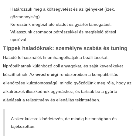
Határozzuk meg a költségvetést és az igényeket (ízek,
gőzmennyiség).
Keressünk megbízható eladót és gyártói támogatást.
Válasszunk csomagot pótrészekkel és megfelelő töltési
opcióval.
Tippek haladóknak: személyre szabás és tuning
Haladó felhasználók finomhangolhatják a beállításokat,
kipróbálhatnak különböző coil anyagokat, és saját keverékeket
készíthetnek. Az
evod e cigi
rendszereiben a kompatibilitás
ellenőrzése kulcsfontosságú: mindig győződjünk meg róla, hogy az
alkatrészek illeszkednek egymáshoz, és tartsuk be a gyártó
ajánlásait a teljesítmény és ellenállás tekintetében.
A siker kulcsa: kísérletezés, de mindig biztonságban és
tájékozottan.