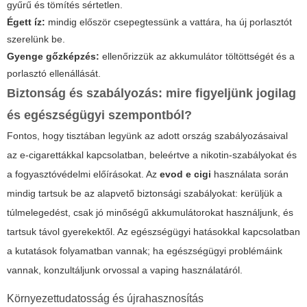
gyűrű és tömítés sértetlen.
Égett íz:
mindig először csepegtessünk a vattára, ha új porlasztót
szerelünk be.
Gyenge gőzképzés:
ellenőrizzük az akkumulátor töltöttségét és a
porlasztó ellenállását.
Biztonság és szabályozás: mire figyeljünk jogilag
és egészségügyi szempontból?
Fontos, hogy tisztában legyünk az adott ország szabályozásaival
az e-cigarettákkal kapcsolatban, beleértve a nikotin-szabályokat és
a fogyasztóvédelmi előírásokat. Az
evod e cigi
használata során
mindig tartsuk be az alapvető biztonsági szabályokat: kerüljük a
túlmelegedést, csak jó minőségű akkumulátorokat használjunk, és
tartsuk távol gyerekektől. Az egészségügyi hatásokkal kapcsolatban
a kutatások folyamatban vannak; ha egészségügyi problémáink
vannak, konzultáljunk orvossal a vaping használatáról.
Környezettudatosság és újrahasznosítás