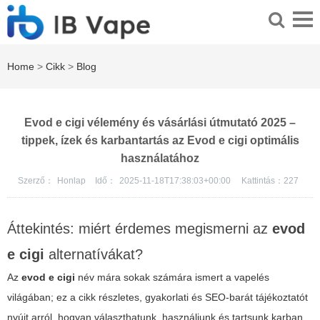
Home
>
Cikk
>
Blog
Evod e cigi vélemény és vásárlási útmutató 2025 –
tippek, ízek és karbantartás az Evod e cigi optimális
használatához
Szerző：
Honlap
Idő：
2025-11-18T17:38:03+00:00
Kattintás：
227
Áttekintés: miért érdemes megismerni az
evod
e cigi
alternatívákat?
Az
evod e cigi
név mára sokak számára ismert a vapelés
világában; ez a cikk részletes, gyakorlati és SEO-barát tájékoztatót
nyújt arról, hogyan választhatunk, használjunk és tartsunk karban