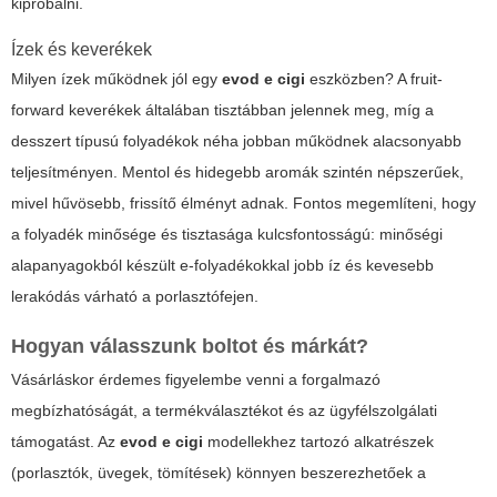
kipróbálni.
Ízek és keverékek
Milyen ízek működnek jól egy
evod e cigi
eszközben? A fruit-
forward keverékek általában tisztábban jelennek meg, míg a
desszert típusú folyadékok néha jobban működnek alacsonyabb
teljesítményen. Mentol és hidegebb aromák szintén népszerűek,
mivel hűvösebb, frissítő élményt adnak. Fontos megemlíteni, hogy
a folyadék minősége és tisztasága kulcsfontosságú: minőségi
alapanyagokból készült e-folyadékokkal jobb íz és kevesebb
lerakódás várható a porlasztófejen.
Hogyan válasszunk boltot és márkát?
Vásárláskor érdemes figyelembe venni a forgalmazó
megbízhatóságát, a termékválasztékot és az ügyfélszolgálati
támogatást. Az
evod e cigi
modellekhez tartozó alkatrészek
(porlasztók, üvegek, tömítések) könnyen beszerezhetőek a