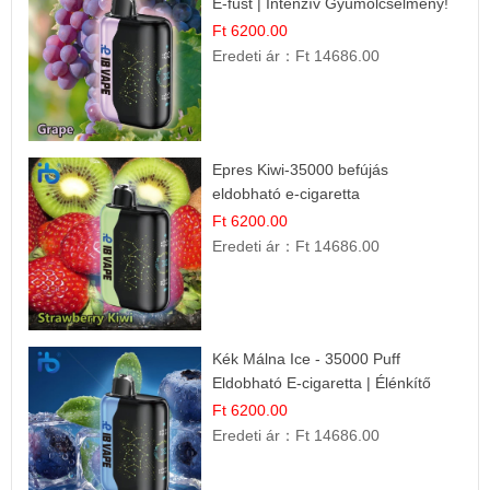
E-füst | Intenzív Gyümölcsélmény!
Ft 6200.00
Eredeti ár：
Ft 14686.00
Epres Kiwi-35000 befújás
eldobható e-cigaretta
Ft 6200.00
Eredeti ár：
Ft 14686.00
Kék Málna Ice - 35000 Puff
Eldobható E-cigaretta | Élénkítő
Gyümölcsös Frissesség!
Ft 6200.00
Eredeti ár：
Ft 14686.00