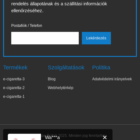
rendelés állapotának és a szállítási információk
ellenőrzéséhez.
Postafiók / Telefon
Termékek
Szolgáltatások
Politika
e-cigaretta-3
Blog
Adatvédelmi irányelvek
e-cigaretta-2
Webhelytérkép
e-cigaretta-1
IBVape Bolt © 2025. Minden jog fenntartva.
✕
Wa***a