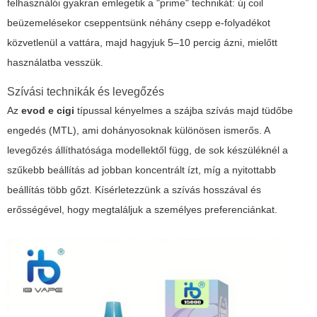
felhasználói gyakran emlegetik a "prime" technikát: új coil
beüzemelésekor cseppentsünk néhány csepp e-folyadékot
közvetlenül a vattára, majd hagyjuk 5–10 percig ázni, mielőtt
használatba vesszük.
Szívási technikák és levegőzés
Az
evod e cigi
típussal kényelmes a szájba szívás majd tüdőbe
engedés (MTL), ami dohányosoknak különösen ismerős. A
levegőzés állíthatósága modellektől függ, de sok készüléknél a
szűkebb beállítás ad jobban koncentrált ízt, míg a nyitottabb
beállítás több gőzt. Kísérletezzünk a szívás hosszával és
erősségével, hogy megtaláljuk a személyes preferenciánkat.