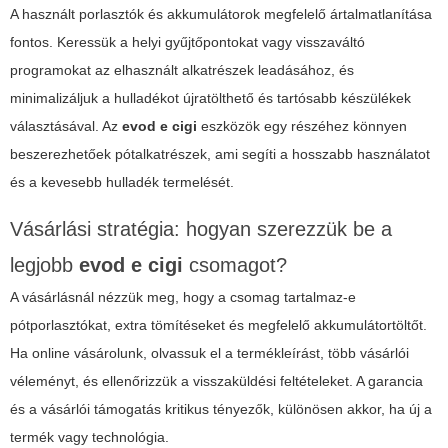
A használt porlasztók és akkumulátorok megfelelő ártalmatlanítása
fontos. Keressük a helyi gyűjtőpontokat vagy visszaváltó
programokat az elhasznált alkatrészek leadásához, és
minimalizáljuk a hulladékot újratölthető és tartósabb készülékek
választásával. Az
evod e cigi
eszközök egy részéhez könnyen
beszerezhetőek pótalkatrészek, ami segíti a hosszabb használatot
és a kevesebb hulladék termelését.
Vásárlási stratégia: hogyan szerezzük be a
legjobb
evod e cigi
csomagot?
A vásárlásnál nézzük meg, hogy a csomag tartalmaz-e
pótporlasztókat, extra tömítéseket és megfelelő akkumulátortöltőt.
Ha online vásárolunk, olvassuk el a termékleírást, több vásárlói
véleményt, és ellenőrizzük a visszaküldési feltételeket. A garancia
és a vásárlói támogatás kritikus tényezők, különösen akkor, ha új a
termék vagy technológia.