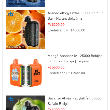
Állandó elfogyasztás: 35000 Puff Elf
Bar - Narancslekvár íz
Ft 6200.00
Eredeti ár：
Ft 14686.00
Mangó-Ananász Íz - 25000 Befújás
Eldobható E-ciga | Trópusi
Gyümölcs Élmény!
Ft 5500.00
Eredeti ár：
Ft 11932.00
Savanyú Almás Fagylalt Íz - 35000
Szívás E-cigi
Ft 6200.00