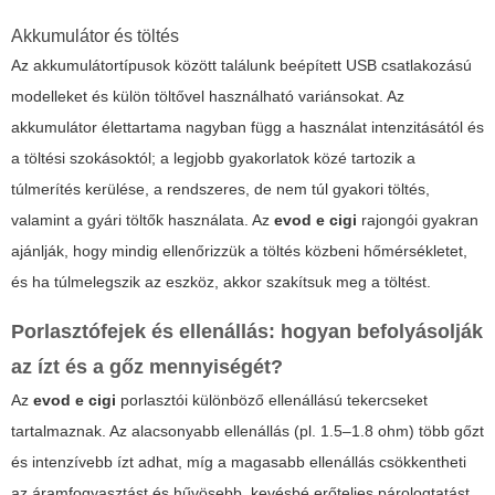
Akkumulátor és töltés
Az akkumulátortípusok között találunk beépített USB csatlakozású
modelleket és külön töltővel használható variánsokat. Az
akkumulátor élettartama nagyban függ a használat intenzitásától és
a töltési szokásoktól; a legjobb gyakorlatok közé tartozik a
túlmerítés kerülése, a rendszeres, de nem túl gyakori töltés,
valamint a gyári töltők használata. Az
evod e cigi
rajongói gyakran
ajánlják, hogy mindig ellenőrizzük a töltés közbeni hőmérsékletet,
és ha túlmelegszik az eszköz, akkor szakítsuk meg a töltést.
Porlasztófejek és ellenállás: hogyan befolyásolják
az ízt és a gőz mennyiségét?
Az
evod e cigi
porlasztói különböző ellenállású tekercseket
tartalmaznak. Az alacsonyabb ellenállás (pl. 1.5–1.8 ohm) több gőzt
és intenzívebb ízt adhat, míg a magasabb ellenállás csökkentheti
az áramfogyasztást és hűvösebb, kevésbé erőteljes párologtatást