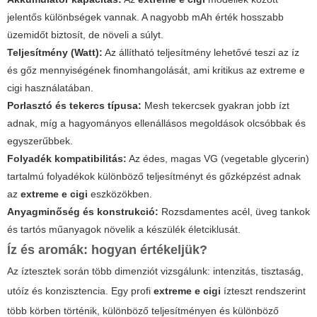
jelentős különbségek vannak. A nagyobb mAh érték hosszabb
üzemidőt biztosít, de növeli a súlyt.
Teljesítmény (Watt):
Az állítható teljesítmény lehetővé teszi az íz
és gőz mennyiségének finomhangolását, ami kritikus az
extreme e
cigi
használatában.
Porlasztó és tekercs típusa:
Mesh tekercsek gyakran jobb ízt
adnak, míg a hagyományos ellenállásos megoldások olcsóbbak és
egyszerűbbek.
Folyadék kompatibilitás:
Az édes, magas VG (vegetable glycerin)
tartalmú folyadékok különböző teljesítményt és gőzképzést adnak
az
extreme e cigi
eszközökben.
Anyagminőség és konstrukció:
Rozsdamentes acél, üveg tankok
és tartós műanyagok növelik a készülék életciklusát.
Íz és aromák: hogyan értékeljük?
Az íztesztek során több dimenziót vizsgálunk: intenzitás, tisztaság,
utóíz és konzisztencia. Egy profi
extreme e cigi
ízteszt rendszerint
több körben történik, különböző teljesítményen és különböző