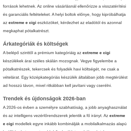
források lehetnek. Az online vásárlásnál ellenőrizze a visszatérítési
és garanciális feltételeket. A helyi boltok előnye, hogy kipróbálhatja
az
extreme e cigi
eszközöket, kérdezhet az eladótól és azonnal
megkaphat pótalkatrészt.
Árkategóriák és költségek
A belépő szinttől a prémium kategóriáig az
extreme e cigi
készülékek árai széles skálán mozognak. Vegye figyelembe a
pótalkatrészek, tekercsek és folyadék havi költségét, ne csak a
vételárat. Egy középkategóriás készülék általában jobb megtérülést
ad hosszú távon, mivel ritkábban kell javítani vagy cserélni.
Trendek és újdonságok 2026-ban
A 2026-os évben a személyre szabhatóság, a jobb anyaghasználat
és az intelligens vezérlőrendszerek jelentik a fő irányt. Az
extreme
e cigi
modellek egyre inkább kombinálják a mobilalkalmazás alapú