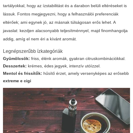
tartályokkal, hogy az ízstabilitást és a darabon belüli eltéréseket is
lássuk. Fontos megjegyezni, hogy a felhasználói preferenciák
eltérőek; ami egynek jó, az másnak túlságosan erős lehet. A
javaslat: kezdjen alacsonyabb teljesítménnyel, majd finomhangolja
addig, amíg el nem éri a kívánt aromát.
Legnépszerűbb ízkategóriák
Gyümölcsök:
friss, élénk aromák, gyakran citruskombinációkkal.
Desszertek:
krémes, édes jegyek, intenzív utóízzel.
Mentol és frissítők:
hűsítő érzet, amely versenyképes az erősebb
extreme e cigi