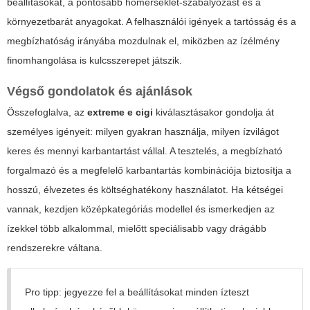
beállításokat, a pontosabb hőmérséklet-szabályozást és a
környezetbarát anyagokat. A felhasználói igények a tartósság és a
megbízhatóság irányába mozdulnak el, miközben az ízélmény
finomhangolása is kulcsszerepet játszik.
Végső gondolatok és ajánlások
Összefoglalva, az
extreme e cigi
kiválasztásakor gondolja át
személyes igényeit: milyen gyakran használja, milyen ízvilágot
keres és mennyi karbantartást vállal. A tesztelés, a megbízható
forgalmazó és a megfelelő karbantartás kombinációja biztosítja a
hosszú, élvezetes és költséghatékony használatot. Ha kétségei
vannak, kezdjen középkategóriás modellel és ismerkedjen az
ízekkel több alkalommal, mielőtt speciálisabb vagy drágább
rendszerekre váltana.
Pro tipp: jegyezze fel a beállításokat minden ízteszt