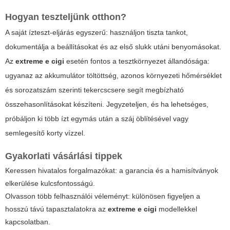
Hogyan teszteljünk otthon?
A saját ízteszt-eljárás egyszerű: használjon tiszta tankot,
dokumentálja a beállításokat és az első slukk utáni benyomásokat.
Az
extreme e cigi
esetén fontos a tesztkörnyezet állandósága:
ugyanaz az akkumulátor töltöttség, azonos környezeti hőmérséklet
és sorozatszám szerinti tekercscsere segít megbízható
összehasonlításokat készíteni. Jegyzeteljen, és ha lehetséges,
próbáljon ki több ízt egymás után a száj öblítésével vagy
semlegesítő korty vízzel.
Gyakorlati vásárlási tippek
Keressen hivatalos forgalmazókat: a garancia és a hamisítványok
elkerülése kulcsfontosságú.
Olvasson több felhasználói véleményt: különösen figyeljen a
hosszú távú tapasztalatokra az
extreme e cigi
modellekkel
kapcsolatban.