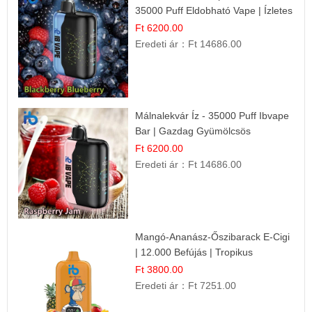
35000 Puff Eldobható Vape | Ízletes
Gyümölcsökombináció!
Ft 6200.00
Eredeti ár：
Ft 14686.00
Málnalekvár Íz - 35000 Puff Ibvape
Bar | Gazdag Gyümölcsös
Ízélmény!
Ft 6200.00
Eredeti ár：
Ft 14686.00
Mangó-Ananász-Őszibarack E-Cigi
| 12.000 Befújás | Tropikus
Gyümölcs Íz
Ft 3800.00
Eredeti ár：
Ft 7251.00