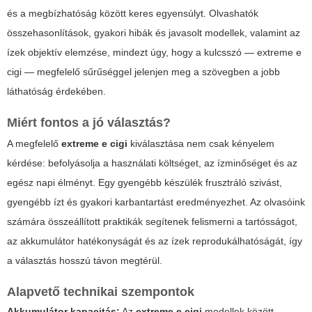
és a megbízhatóság között keres egyensúlyt. Olvashatók
összehasonlítások, gyakori hibák és javasolt modellek, valamint az
ízek objektív elemzése, mindezt úgy, hogy a kulcsszó —
extreme e
cigi
— megfelelő sűrűséggel jelenjen meg a szövegben a jobb
láthatóság érdekében.
Miért fontos a jó választás?
A megfelelő
extreme e cigi
kiválasztása nem csak kényelem
kérdése: befolyásolja a használati költséget, az ízminőséget és az
egész napi élményt. Egy gyengébb készülék frusztráló szivást,
gyengébb ízt és gyakori karbantartást eredményezhet. Az olvasóink
számára összeállított praktikák segítenek felismerni a tartósságot,
az akkumulátor hatékonyságát és az ízek reprodukálhatóságát, így
a választás hosszú távon megtérül.
Alapvető technikai szempontok
Akkumulátor kapacitás:
Az
extreme e cigi
modellek között