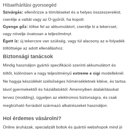
Hibaelhárítási gyorssegéd
Szivárgás:
ellenőrizze a tömítéseket és a helyes összeszerelést;
cserélje a vattát vagy az O-gyűrűt, ha kopott.
Gyenge gőz:
töltse fel az akkumulátort, cserélje ki a tekercset,
vagy növelje óvatosan a teljesítményt.
Égett íz:
új tekercsre van szükség, vagy túl alacsony az e-folyadék
töltöttsége az adott ellenálláshoz.
Biztonsági tanácsok
Mindig használjon gyártói specifikáció szerinti akkumulátort és
töltőt, különösen a nagy teljesítményű
extreme e cigi
modelleknél.
Ne hagyja készülékét szélsőséges hőmérsékletnek kitéve, és tartsa
távol gyermekektől és háziállatoktól. Amennyiben átalakításokat
tervez (modding), ügyeljen az elektromos biztonságra, és csak
megbízható forrásból származó alkatrészeket használjon.
Hol érdemes vásárolni?
Online áruházak, specializált boltok és gyártói webshopok mind jó