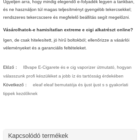
Ügyeljen arra, hogy mindig elegendő e-folyadék legyen a tankban,
és ne használjon túl magas teljesítményt gyengébb tekercsekkel;
rendszeres tekercscsere és megfelelő beállítás segít megelőzni.
Vásárolhatok-e hamisítatlan
extreme e cigi
alkatrészt online?
Igen, de csak hitelesített, jó hírű boltokból; ellenőrizze a vásárlói
véleményeket és a garanciális feltételeket.
Előző：
IBvape E-Cigarete és e cig vaporizer útmutató, hogyan
válasszunk profi készüléket a jobb íz és tartósság érdekében
Következő：
eleaf eleaf bemutatója és ijust ijust s s gyakorlati
tippek kezdőknek
Kapcsolódó termékek