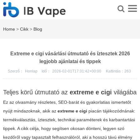
Home
>
Cikk
>
Blog
Extreme e cigi vásárlási útmutató és íztesztek 2026
legjobb ajánlatai és tippek
Szerző：
Honlap
Idő：
2026-02-01T17:31:42+00:00
Kattintás：
263
Teljes körű útmutató az
extreme e cigi
világába
Ez az olvasmány részletes, SEO-barát és gyakorlatias ismertetőt
nyújt mindazoknak, akik az
extreme e cigi
piacán tájékozódnának:
termékválasztás, íztesztek, technikai paraméterek és karbantartási
tippek. A cikk célja, hogy segítsen okosan dönteni, legyen szó
kezdőről vagy tapasztalt felhasználóról, aki a hosszú távú élmény