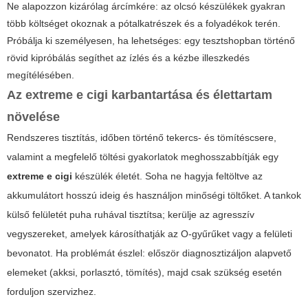
Ne alapozzon kizárólag árcímkére: az olcsó készülékek gyakran
több költséget okoznak a pótalkatrészek és a folyadékok terén.
Próbálja ki személyesen, ha lehetséges: egy tesztshopban történő
rövid kipróbálás segíthet az ízlés és a kézbe illeszkedés
megítélésében.
Az
extreme e cigi
karbantartása és élettartam
növelése
Rendszeres tisztítás, időben történő tekercs- és tömítéscsere,
valamint a megfelelő töltési gyakorlatok meghosszabbítják egy
extreme e cigi
készülék életét. Soha ne hagyja feltöltve az
akkumulátort hosszú ideig és használjon minőségi töltőket. A tankok
külső felületét puha ruhával tisztítsa; kerülje az agresszív
vegyszereket, amelyek károsíthatják az O-gyűrűket vagy a felületi
bevonatot. Ha problémát észlel: először diagnosztizáljon alapvető
elemeket (akksi, porlasztó, tömítés), majd csak szükség esetén
forduljon szervizhez.