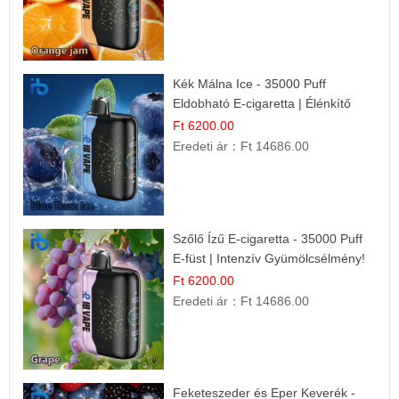
Kék Málna Ice - 35000 Puff
Eldobható E-cigaretta | Élénkítő
Gyümölcsös Frissesség!
Ft 6200.00
Eredeti ár：
Ft 14686.00
Szőlő Ízű E-cigaretta - 35000 Puff
E-füst | Intenzív Gyümölcsélmény!
Ft 6200.00
Eredeti ár：
Ft 14686.00
Feketeszeder és Eper Keverék -