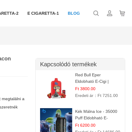
ARETTA-2
E CIGARETTA-1
BLOG
iacon
Kapcsolódó termékek
Red Bull Eper
Eldobható E-Cigi |
Energiaital Íz | Készülék
Ft 3800.00
Használat
Eredeti ár：
Ft 7251.00
 megtalálni a
 szeretnék
Kék Málna Ice - 35000
Puff Eldobható E-
cigaretta | Élénkítő
Ft 6200.00
Gyümölcsös