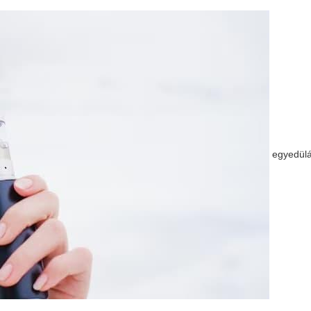
egyedülá