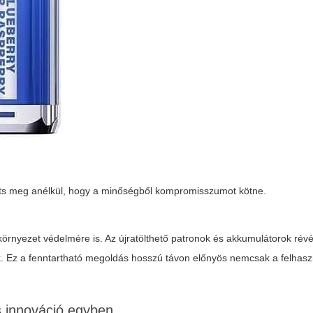
ríts meg anélkül, hogy a minőségből kompromisszumot kötne.
rnyezet védelmére is. Az újratölthető patronok és akkumulátorok révé
ik. Ez a fenntartható megoldás hosszú távon előnyös nemcsak a felhas
s innováció egyben