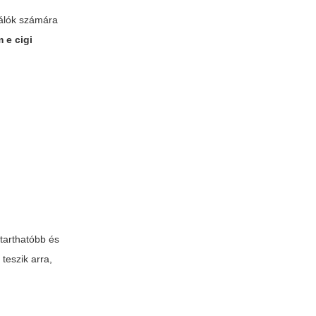
nálók számára
 e cigi
tarthatóbb és
teszik arra,