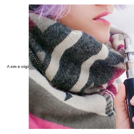
A
cm e cigi