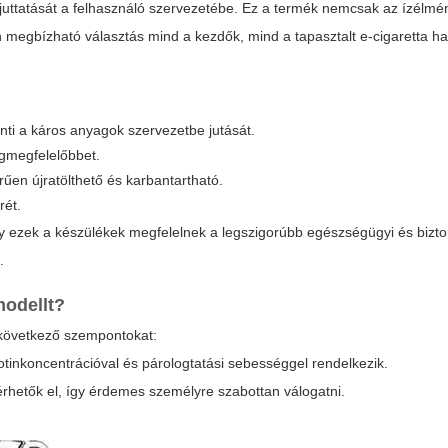
ta juttatását a felhasználó szervezetébe. Ez a termék nemcsak az ízélmé
n megbízható választás mind a kezdők, mind a tapasztalt e-cigaretta h
nti a káros anyagok szervezetbe jutását.
egmegfelelőbbet.
en újratölthető és karbantartható.
rét.
gy ezek a készülékek megfelelnek a legszigorúbb egészségügyi és bizt
.
odellt?
 következő szempontokat:
kotinkoncentrációval és párologtatási sebességgel rendelkezik.
hetők el, így érdemes személyre szabottan válogatni.