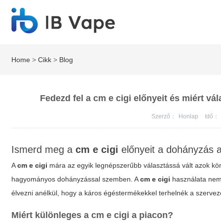
Home
>
Cikk
>
Blog
Fedezd fel a cm e cigi előnyeit és miért vá
Szerző：
Honlap
Idő：
Ismerd meg a
cm e cigi
előnyeit a dohányzás a
A
cm e cigi
mára az egyik legnépszerűbb választássá vált azok kö
hagyományos dohányzással szemben. A
cm e cigi
használata nem 
élvezni anélkül, hogy a káros égéstermékekkel terhelnék a szervez
Miért különleges a
cm e cigi
a piacon?