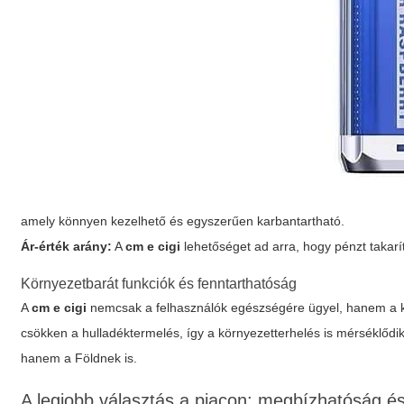
amely könnyen kezelhető és egyszerűen karbantartható.
Ár-érték arány:
A
cm e cigi
lehetőséget ad arra, hogy pénzt taka
Környezetbarát funkciók és fenntarthatóság
A
cm e cigi
nemcsak a felhasználók egészségére ügyel, hanem a kö
csökken a hulladéktermelés, így a környezetterhelés is mérséklőd
hanem a Földnek is.
A legjobb választás a piacon: megbízhatóság é