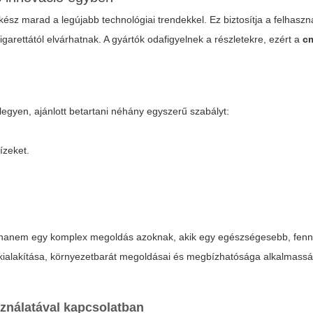
ész marad a legújabb technológiai trendekkel. Ez biztosítja a felhasz
rettától elvárhatnak. A gyártók odafigyelnek a részletekre, ezért a
cm
egyen, ajánlott betartani néhány egyszerű szabályt:
ízeket.
 hanem egy komplex megoldás azoknak, akik egy egészségesebb, fenn
 kialakítása, környezetbarát megoldásai és megbízhatósága alkalmassá 
ználatával kapcsolatban