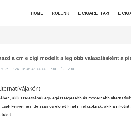
HOME
RÓLUNK
E CIGARETTA-3
E CIG
laszd a cm e cigi modellt a legjobb választásként a p
2025-10-26T16:38:32+00:00
Kattintás：
290
lternatívájaként
rében, akik szeretnének egy egészségesebb és modernebb alternatívát
csak kényelmes, de számos előnyt kínál mindazoknak, akik a nikotint
etüket.