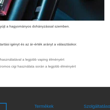
 nyújt a hagyományos dohányzással szemben.
artási igényt és az ár-érték arányt a választáskor.
 használatával a legjobb vaping élményért
ktromos cigi használata során a legjobb élményért
Termékek
Szolgáltatás