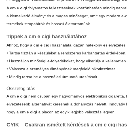
A
cm e cigi
folyamatos fejlesztéseinek köszönhetően mindig naprak
a kiemelkedő élményt és a magas minőséget, amit egy modern e-ciga
termékek strapabírók és hosszú élettartamúak.
Tippek a
cm e cigi
használatához
Ahhoz, hogy a
cm e cigi
használata igazán hatékony és élvezetes l
• Tartsa tisztán a készüléket a rendszeres karbantartás érdekében.
• Használjon minőségi e-folyadékokat, hogy elkerülje a kellemetlen 
• Válassza a személyes élményének megfelelő nikotinszintet.
• Mindig tartsa be a használati útmutató utasításait.
Összefoglalás
A
cm e cigi
nem csupán egy hagyományos elektronikus cigaretta,
élvezetesebb alternatívát keresnek a dohányzás helyett. Innovatív
hogy a
cm e cigi
a piacon az egyik legjobb választás legyen.
GYIK – Gyakran ismételt kérdések a
cm e cigi
has