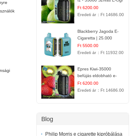
Íz - 35000 Szívás E-cigi
nyre
Ft 6200.00
asználók
Eredeti ár：
Ft 14686.00
Blackberry Jagoda E-
Cigaretta | 25.000
Szívás | Ízesített E-
Ft 5500.00
Liquid
Eredeti ár：
Ft 11932.00
Epres Kiwi-35000
onsági
befújás eldobható e-
cigaretta
Ft 6200.00
Eredeti ár：
Ft 14686.00
Blog
Philip Morris e cigarette kipróbálása