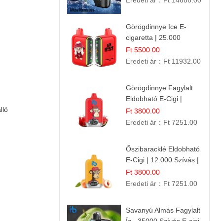
Eredeti ár：
Ft 14686.00
Frissesség!
Görögdinnye Ice E-
cigaretta | 25.000
Befújás | Premium E-
Ft 5500.00
Liquid
Eredeti ár：
Ft 11932.00
Görögdinnye Fagylalt
Eldobható E-Cigi |
lló
12.000 Szívás | Édes
Ft 3800.00
Vízidín Íz
Eredeti ár：
Ft 7251.00
Őszibaracklé Eldobható
E-Cigi | 12.000 Szívás |
Frissítő Barack Íz
Ft 3800.00
Eredeti ár：
Ft 7251.00
Savanyú Almás Fagylalt