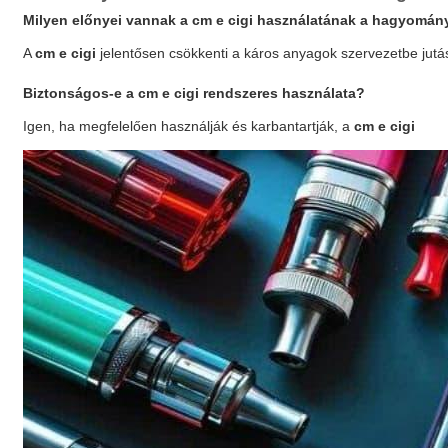
Milyen előnyei vannak a
cm e cigi
használatának a hagyomány
A
cm e cigi
jelentősen csökkenti a káros anyagok szervezetbe jutás
Biztonságos-e a
cm e cigi
rendszeres használata?
Igen, ha megfelelően használják és karbantartják, a
cm e cigi