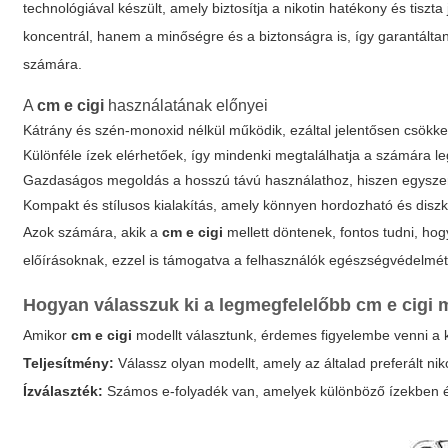
technológiával készült, amely biztosítja a nikotin hatékony és tisz
koncentrál, hanem a minőségre és a biztonságra is, így garantálta
számára.
A
cm e cigi
használatának előnyei
Kátrány és szén-monoxid nélkül működik, ezáltal jelentősen csökke
Különféle ízek elérhetőek, így mindenki megtalálhatja a számára l
Gazdaságos megoldás a hosszú távú használathoz, hiszen egyszerű
Kompakt és stílusos kialakítás, amely könnyen hordozható és diszk
Azok számára, akik a
cm e cigi
mellett döntenek, fontos tudni, ho
előírásoknak, ezzel is támogatva a felhasználók egészségvédelmét
Hogyan válasszuk ki a legmegfelelőbb
cm e cigi
m
Amikor
cm e cigi
modellt választunk, érdemes figyelembe venni a
Teljesítmény:
Válassz olyan modellt, amely az általad preferált ni
Ízválaszték:
Számos e-folyadék van, amelyek különböző ízekben ér