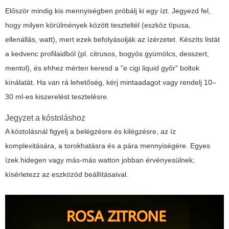
Először mindig kis mennyiségben próbálj ki egy ízt. Jegyezd fel,
hogy milyen körülmények között teszteltél (eszköz típusa,
ellenállás, watt), mert ezek befolyásolják az ízérzetet. Készíts listát
a kedvenc profilaidból (pl. citrusos, bogyós gyümölcs, desszert,
mentol), és ehhez mérten keresd a "e cigi liquid győr" boltok
kínálatát. Ha van rá lehetőség, kérj mintaadagot vagy rendelj 10–
30 ml-es kiszerelést tesztelésre.
Jegyzet a kóstoláshoz
A kóstolásnál figyelj a belégzésre és kilégzésre, az íz
komplexitására, a torokhatásra és a pára mennyiségére. Egyes
ízek hidegen vagy más-más watton jobban érvényesülnek;
kísérletezz az eszközöd beállításaival.