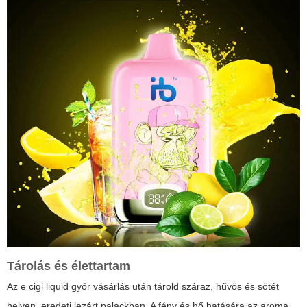
Tárolás és élettartam
Az e cigi liquid győr vásárlás után tárold száraz, hűvös és sötét
helyen, eredeti lezárt palackban. A fény és hő hatására az aroma