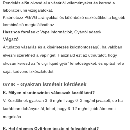
Rendelés előtt olvasd el a vásárlói véleményeket és keresd a
laboratóriumi vizsgálatokat.
Kísérletezz PG/VG arányokkal és különböző eszközökkel a legjobb
kombináció megtalálásához.
Hasznos források:
Vape információk
,
Gyártói adatok
Végszó
A tudatos vásárlás és a kísérletezés kulcsfontosságú, ha valóban
élvezni szeretnéd a vapinget. Használd ezt az útmutatót, hogy
okosan keresd az "e cigi liquid győr" lehetőségeket, és építsd fel a
saját kedvenc ízkészletedet!
GYIK - Gyakran ismételt kérdések
K: Milyen nikotinszintet válasszak kezdőként?
V: Kezdőknek gyakran 3–6 mg/ml vagy 0–3 mg/ml javasolt, de ha
korábban dohányoztál, lehet, hogy 6–12 mg/ml jobb átmeneti
megoldás.
K: Hol érdemes Győrben tesztelni folyadékokat?