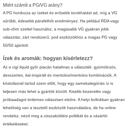
Miért számít a PG/VG arány?
A PG hordozza az ízeket és erősebb torokhatást ad, míg a VG
sűrűbb, édesebb párafelhőt eredményez. Ha például RDA vagy
sub‑ohm szettel használsz, a magasabb VG gyakran jobb
választás; zárt rendszerű, pod eszközökhöz a magas PG vagy
50/50 ajánlott.
Ízek és aromák: hogyan kísérletezz?
Az e cigi liquid győr piacán hatalmas a választék: gyümölcsös,
desszertes, ital‑inspirált és mentolos/mentolos kombinációk. A
kóstolásnál tartsd szem előtt, hogy egy samekategóriás íz is
teljesen más lehet a gyártók között. Kisebb kiszerelés vagy
próbaadagot érdemes választani elsőre. A helyi boltokban gyakran
lehetőség van a tesztelő eszközök használatára, de ha online
rendelsz, nézd meg a visszaküldési politikát és a vásárlói
értékeléseket.