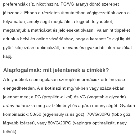
preferenciák (íz, nikotinszint, PG/VG arány) döntő szerepet
játszanak. Ebben a részletes útmutatóban végigvezetünk azon a
folyamaton, amely segít megtalálni a legjobb folyadékot,
megtanítjuk a matricákat és jelöléseket olvasni, valamint tippeket
adunk a helyi és online vásárláshoz, hogy a keresett "e cigi liquid
győr" kifejezésre optimalizált, releváns és gyakorlati információkat
kapj.
Alapfogalmak: mit jelentenek a címkék?
A folyadékok csomagolásán szereplő információk értelmezése
elengedhetetlen. A
nikotinszint
mg/ml-ben vagy százalékban
jelenhet meg; a
PG
(propilén‑glikol) és
VG
(vegetable glycerin)
arány határozza meg az ízélményt és a pára mennyiségét. Gyakori
kombinációk: 50/50 (egyensúly íz és gőz), 70VG/30PG (több gőz,
lágyabb ízérzet), vagy 80VG/20PG (vapingra optimalizált, nagy
felhők).