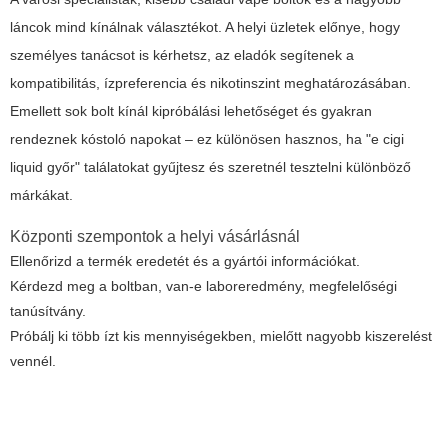
láncok mind kínálnak választékot. A helyi üzletek előnye, hogy
személyes tanácsot is kérhetsz, az eladók segítenek a
kompatibilitás, ízpreferencia és nikotinszint meghatározásában.
Emellett sok bolt kínál kipróbálási lehetőséget és gyakran
rendeznek kóstoló napokat – ez különösen hasznos, ha "e cigi
liquid győr" találatokat gyűjtesz és szeretnél tesztelni különböző
márkákat.
Központi szempontok a helyi vásárlásnál
Ellenőrizd a termék eredetét és a gyártói információkat.
Kérdezd meg a boltban, van‑e laboreredmény, megfelelőségi
tanúsítvány.
Próbálj ki több ízt kis mennyiségekben, mielőtt nagyobb kiszerelést
vennél.