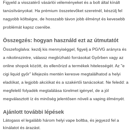
Figyeld a visszatérő vásárlói véleményeket és a bolt által kínált
tanúsítványokat. Ha prémium összetevőket szeretnél, készülj fel
nagyobb költségre, de hosszabb távon jobb élményt és kevesebb
problémát kapsz cserébe.
Összegzés: hogyan használd ezt az útmutatót
Összefoglalva: kezdj kis mennyiséggel, figyelj a PG/VG arányra és
a nikotinszintre, válassz megbízható forrásokat Győrben vagy az
online shopok között, és ellenőrizd a termékek hitelességét. Az "e
cigi liquid győr" kifejezés mentén keresve megtalálhatod a helyi
eladókat, a legjobb akciókat és a szakértői tanácsokat. Ne feledd: a
megfelelő folyadék megtalálása türelmet igényel, de a jól
megválasztott íz és minőség jelentősen növeli a vaping élményét.
Ajánlott további lépések
Látogass el legalább három helyi vape boltba, és jegyezd fel a
kínálatot és árazást.