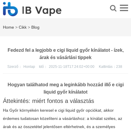
Home
>
Cikk
>
Blog
Fedezd fel a legjobb e cigi liquid győr kínálatot - ízek,
árak és vásárlási tippek
Szerző：
Honlap
Idő：
2025-11-18T17:24:02+00:00
Kattintás：
238
Hogyan találhatod meg a leginkább hozzád illő e cigi
liquid győr kínálatot
Áttekintés: miért fontos a választás
Ha Győr környékén keresel e cigi liquid győr opciókat, akkor
érdemes tudatosan közelíteni a vásárláshoz: a kínálat széles, az
árak és az összetétel jelentősen eltérhetnek, és a személyes