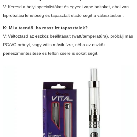
V: Keresd a helyi specialistákat és egyedi vape boltokat, ahol van
kipróbálási lehetőség és tapasztalt eladó segít a választásban.
K: Mi a teendő, ha rossz ízt tapasztalok?
V: Változtasd az eszköz beállításait (watt/temperatúra), próbálj más
PG/VG arányt, vagy válts másik ízre; néha az eszköz
penészmentesítése és teflon csere is sokat segít.