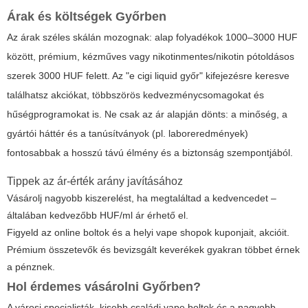
Árak és költségek Győrben
Az árak széles skálán mozognak: alap folyadékok 1000–3000 HUF
között, prémium, kézműves vagy nikotinmentes/nikotin pótoldásos
szerek 3000 HUF felett. Az "e cigi liquid győr" kifejezésre keresve
találhatsz akciókat, többszörös kedvezménycsomagokat és
hűségprogramokat is. Ne csak az ár alapján dönts: a minőség, a
gyártói háttér és a tanúsítványok (pl. laboreredmények)
fontosabbak a hosszú távú élmény és a biztonság szempontjából.
Tippek az ár-érték arány javításához
Vásárolj nagyobb kiszerelést, ha megtaláltad a kedvencedet –
általában kedvezőbb HUF/ml ár érhető el.
Figyeld az online boltok és a helyi vape shopok kuponjait, akcióit.
Prémium összetevők és bevizsgált keverékek gyakran többet érnek
a pénznek.
Hol érdemes vásárolni Győrben?
A városi specialisták, kisebb családi vape boltok és a nagyobb