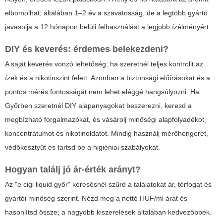
elbomolhat; általában 1–2 év a szavatosság, de a legtöbb gyártó
javasolja a 12 hónapon belüli felhasználást a legjobb ízélményért.
DIY és keverés: érdemes belekezdeni?
A saját keverés vonzó lehetőség, ha szeretnél teljes kontrollt az
ízek és a nikotinszint felett. Azonban a biztonsági előírásokat és a
pontos mérés fontosságát nem lehet eléggé hangsúlyozni. Ha
Győrben szeretnél DIY alapanyagokat beszerezni, keresd a
megbízható forgalmazókat, és vásárolj minőségi alapfolyadékot,
koncentrátumot és nikotinoldatot. Mindig használj mérőhengeret,
védőkesztyűt és tartsd be a higiéniai szabályokat.
Hogyan találj jó ár-érték arányt?
Az "e cigi liquid győr" keresésnél szűrd a találatokat ár, térfogat és
gyártói minőség szerint. Nézd meg a nettó HUF/ml árat és
hasonlítsd össze; a nagyobb kiszerelések általában kedvezőbbek.