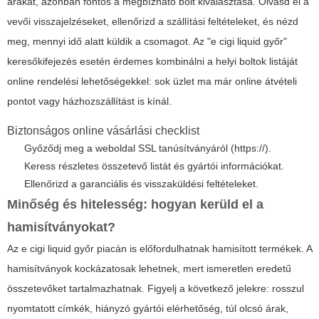
árakat, azonban fontos a megbízható bolt kiválasztása. Olvasd el a
vevői visszajelzéseket, ellenőrizd a szállítási feltételeket, és nézd
meg, mennyi idő alatt küldik a csomagot. Az "e cigi liquid győr"
keresőkifejezés esetén érdemes kombinálni a helyi boltok listáját
online rendelési lehetőségekkel: sok üzlet ma már online átvételi
pontot vagy házhozszállítást is kínál.
Biztonságos online vásárlási checklist
Győződj meg a weboldal SSL tanúsítványáról (https://).
Keress részletes összetevő listát és gyártói információkat.
Ellenőrizd a garanciális és visszaküldési feltételeket.
Minőség és hitelesség: hogyan kerüld el a
hamisítványokat?
Az e cigi liquid győr piacán is előfordulhatnak hamisított termékek. A
hamisítványok kockázatosak lehetnek, mert ismeretlen eredetű
összetevőket tartalmazhatnak. Figyelj a következő jelekre: rosszul
nyomtatott címkék, hiányzó gyártói elérhetőség, túl olcsó árak,