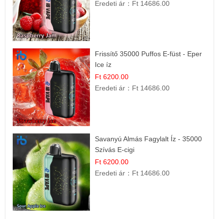
Eredeti ár：
Ft 14686.00
Frissítő 35000 Puffos E-füst - Eper
Ice íz
Ft 6200.00
Eredeti ár：
Ft 14686.00
Savanyú Almás Fagylalt Íz - 35000
Szívás E-cigi
Ft 6200.00
Eredeti ár：
Ft 14686.00