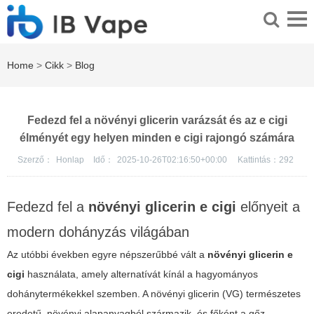
Home
>
Cikk
>
Blog
Fedezd fel a növényi glicerin varázsát és az e cigi
élményét egy helyen minden e cigi rajongó számára
Szerző：
Honlap
Idő：
2025-10-26T02:16:50+00:00
Kattintás：
292
Fedezd fel a
növényi glicerin e cigi
előnyeit a
modern dohányzás világában
Az utóbbi években egyre népszerűbbé vált a
növényi glicerin e
cigi
használata, amely alternatívát kínál a hagyományos
dohánytermékekkel szemben. A
növényi glicerin
(VG) természetes
eredetű, növényi alapanyagból származik, és főként a gőz