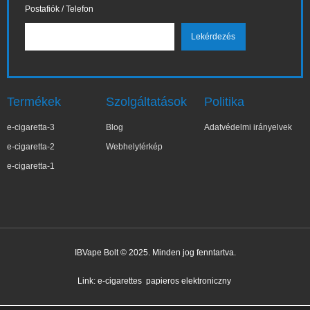
Postafiók / Telefon
Termékek
Szolgáltatások
Politika
e-cigaretta-3
Blog
Adatvédelmi irányelvek
e-cigaretta-2
Webhelytérkép
e-cigaretta-1
IBVape Bolt © 2025. Minden jog fenntartva.
✕
Ter***a
Nemrég vásárolt
Link:
e-cigarettes
papieros elektroniczny