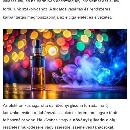
válasszunk, és ha bármilyen egészségügyi problémát észlelünk,
forduljunk szakorvoshoz. A tudatos vásárlás és rendszeres
karbantartás meghosszabbítja az e ciga életét és élvezetét.
Az elektronikus cigaretta és növényi glicerin forradalma új
korszakot nyitott a dohányzási szokások terén, ami egyre több
felhasználót vonz. Ha kíváncsi vagy a
növényi glicerin e cigi
részletes működésére vagy szeretnél személyes tanácsokat,