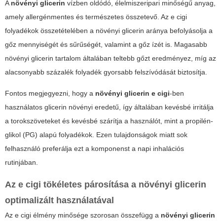
A
növényi glicerin
vízben oldódó, élelmiszeripari minőségű anyag,
amely allergénmentes és természetes összetevő. Az e cigi
folyadékok összetételében a növényi glicerin aránya befolyásolja a
gőz mennyiségét és sűrűségét, valamint a gőz ízét is. Magasabb
növényi glicerin
tartalom általában teltebb gőzt eredményez, míg az
alacsonyabb százalék folyadék gyorsabb felszívódását biztosítja.
Fontos megjegyezni, hogy a
növényi glicerin e cigi
-ben
használatos glicerin növényi eredetű, így általában kevésbé irritálja
a torokszöveteket és kevésbé szárítja a használót, mint a propilén-
glikol (PG) alapú folyadékok. Ezen tulajdonságok miatt sok
felhasználó preferálja ezt a komponenst a napi inhalációs
rutinjában.
Az e cigi tökéletes párosítása a növényi glicerin
optimalizált használatával
Az e cigi élmény minősége szorosan összefügg a
növényi glicerin