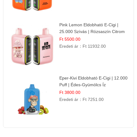
Pink Lemon Eldobható E-Cigi |
25.000 Szívás | Rózsaszín Citrom
Íz
Ft 5500.00
Eredeti ár：
Ft 11932.00
Eper-Kivi Eldobható E-Cigi | 12.000
Puff | Édes-Gyümölcs Íz
Ft 3800.00
Eredeti ár：
Ft 7251.00