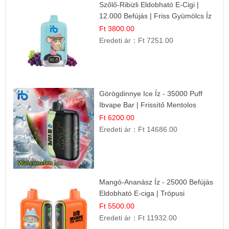
Szőlő-Ribizli Eldobható E-Cigi |
12.000 Befújás | Friss Gyümölcs Íz
Ft 3800.00
Eredeti ár：
Ft 7251.00
Görögdinnye Ice Íz - 35000 Puff
Ibvape Bar | Frissítő Mentolos
Élmény!
Ft 6200.00
Eredeti ár：
Ft 14686.00
Mangó-Ananász Íz - 25000 Befújás
Eldobható E-ciga | Trópusi
Gyümölcs Élmény!
Ft 5500.00
Eredeti ár：
Ft 11932.00