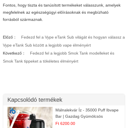
Fontos, hogy tiszta és tanúsított termékeket válasszunk, amelyek
megfelelnek az egészségügyi előírásoknak és megbízható
forrásból származnak.
Előző：
Fedezd fel a Vype eTank Sub világát és hogyan válassz a
Vype eTank Sub között a legjobb vape élményért
Következő：
Fedezd fel a legjobb Smok Tank modelleket és
Smok Tank tippeket a tökéletes élményért
Kapcsolódó termékek
Málnalekvár Íz - 35000 Puff Ibvape
Bar | Gazdag Gyümölcsös
Ízélmény!
Ft 6200.00