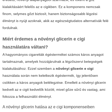
kialakításáért felelős az e cigikben. Ez a komponens nemcsak
finom, selymes gőzt biztosít, hanem biztonságosabb légzési
élményt is nyújt azoknak, akik az egészségtudatos alternatívák felé
fordulnak.
Miért érdemes a
növényi glicerin e cigi
használatára váltani?
A hagyományos cigaretták égéstermékei számos káros anyagot
tartalmaznak, amelyek hozzájárulnak a légzőszervi betegségek
kialakulásához. Ezzel szemben a
növényi glicerin e cigi
használata során nem keletkezik égéstermék, így jelentősen
csökken a káros anyagok belélegzése. Emellett a növényi glicerin
kedvelt az e cigit kedvelők között, mivel
gőze sűrű és vastag, ami
fokozza a felhasználói élményt
.
A növényi glicerin hatása az e cigi komponenseiben