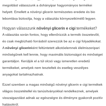
megoldást válasszunk a dohányipar hagyományos termékei
helyett. Emellett a
növényi glicerin
természetes eredete és bio
lebomlása biztosítja, hogy a választás környezetkímélő legyen.
Hogyan válasszunk
növényi glicerin e cigi
termékeket?
A választás során fontos, hogy ellenőrizzük a termék összetevőit,
és csak megbízható forrásból szerezzük be az e cigi folyadékokat.
A
növényi glicerin
ként feltüntetett alkotóelemnek élelmiszeripari
minőségűnek kell lennie, hogy maximális biztonságot és minőséget
garantáljon. Kerüljük el a túl olcsó vagy ismeretlen eredetű
termékeket, amelyek nem teszteltek és esetleg veszélyes
anyagokat tartalmazhatnak.
Ezzel szemben a magas minőségű
növényi glicerin e cigi
termékek
világos összetétellel és tanúsítványokkal rendelkeznek, amelyek
visszaigazolást adnak az egészségre és élményre gyakorolt pozitív
hatásokról.