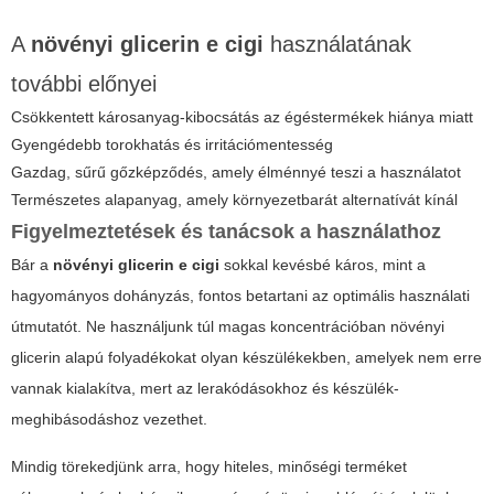
A
növényi glicerin e cigi
használatának
további előnyei
Csökkentett károsanyag-kibocsátás az égéstermékek hiánya miatt
Gyengédebb torokhatás és irritációmentesség
Gazdag, sűrű gőzképződés, amely élménnyé teszi a használatot
Természetes alapanyag, amely környezetbarát alternatívát kínál
Figyelmeztetések és tanácsok a használathoz
Bár a
növényi glicerin e cigi
sokkal kevésbé káros, mint a
hagyományos dohányzás, fontos betartani az optimális használati
útmutatót. Ne használjunk túl magas koncentrációban növényi
glicerin alapú folyadékokat olyan készülékekben, amelyek nem erre
vannak kialakítva, mert az lerakódásokhoz és készülék-
meghibásodáshoz vezethet.
Mindig törekedjünk arra, hogy hiteles, minőségi terméket