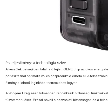
és teljesítmény: a technológia szíve
A készülék belsejében található fejlett GENE chip az okos energiaf
porlasztásnál optimális íz- és gőzprodukció érhető el. A felhasználó
élmény a lehető leginkább testreszabott legyen.
A
Voopoo Drag
ezen túlmenően rendelkezik biztonsági funkciókkal 
túlzott merülését. Ezáltal növeli a használati biztonságot, és a f