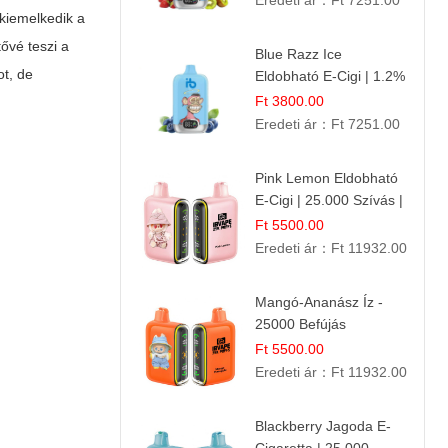
Eredeti ár：
Ft 7251.00
 kiemelkedik a
ővé teszi a
Blue Razz Ice
t, de
Eldobható E-Cigi | 1.2%
Nikotin | Jéghideg
Ft 3800.00
Málna Íz
Eredeti ár：
Ft 7251.00
Pink Lemon Eldobható
E-Cigi | 25.000 Szívás |
Rózsaszín Citrom Íz
Ft 5500.00
Eredeti ár：
Ft 11932.00
Mangó-Ananász Íz -
25000 Befújás
Eldobható E-ciga |
Ft 5500.00
Trópusi Gyümölcs
Eredeti ár：
Ft 11932.00
Élmény!
Blackberry Jagoda E-