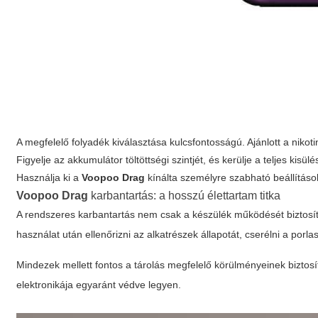
A megfelelő folyadék kiválasztása kulcsfontosságú. Ajánlott a niko
Figyelje az akkumulátor töltöttségi szintjét, és kerülje a teljes kisü
Használja ki a
Voopoo Drag
kínálta személyre szabható beállításo
Voopoo Drag
karbantartás: a hosszú élettartam titka
A rendszeres karbantartás nem csak a készülék működését biztosít
használat után ellenőrizni az alkatrészek állapotát, cserélni a porlas
Mindezek mellett fontos a tárolás megfelelő körülményeinek biztosí
elektronikája egyaránt védve legyen.