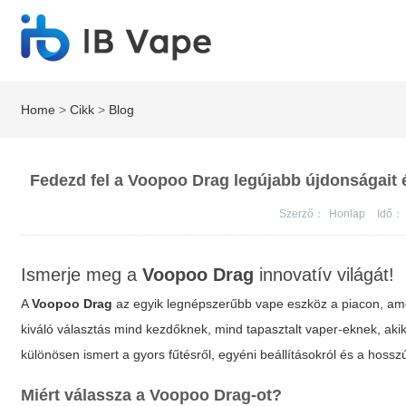
Home
>
Cikk
>
Blog
Fedezd fel a Voopoo Drag legújabb újdonságait 
Szerző：
Honlap
Idő：
Ismerje meg a
Voopoo Drag
innovatív világát!
A
Voopoo Drag
az egyik legnépszerűbb vape eszköz a piacon, amel
kiváló választás mind kezdőknek, mind tapasztalt vaper-eknek, aki
különösen ismert a gyors fűtésről, egyéni beállításokról és a hossz
Miért válassza a
Voopoo Drag
-ot?