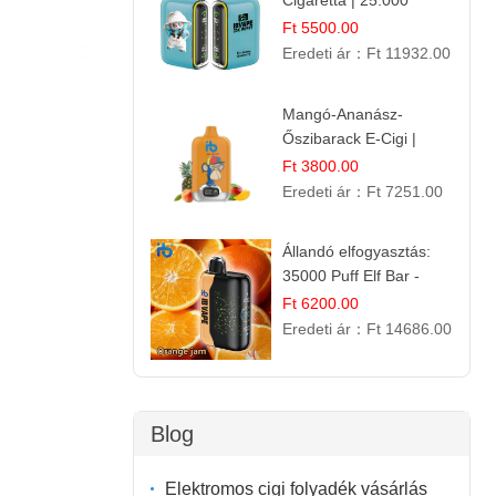
Cigaretta | 25.000
Szívás | Ízesített E-
Ft 5500.00
Liquid
Eredeti ár：
Ft 11932.00
Mangó-Ananász-
Őszibarack E-Cigi |
12.000 Befújás |
Ft 3800.00
Tropikus Gyümölcs Íz
Eredeti ár：
Ft 7251.00
Állandó elfogyasztás:
35000 Puff Elf Bar -
Narancslekvár íz
Ft 6200.00
Eredeti ár：
Ft 14686.00
Blog
Elektromos cigi folyadék vásárlás