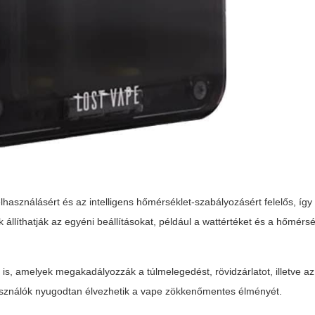
elhasználásért és az intelligens hőmérséklet-szabályozásért felelős, í
k állíthatják az egyéni beállításokat, például a wattértéket és a hőmérs
is, amelyek megakadályozzák a túlmelegedést, rövidzárlatot, illetve a
elhasználók nyugodtan élvezhetik a vape zökkenőmentes élményét.