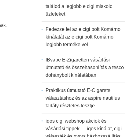
találod a legjobb e cigi miskolc
üzleteket
nak.
Fedezze fel az e cigi bolt Komárno
kínálatát az e cigi bolt Komárno
legjobb termékeivel
IBvape E-Zigaretten vásárlási
útmutató és összehasonlítás a tesco
dohánybolt kínálatában
Praktikus útmutató E-Cigarete
választáshoz és az aspire nautilus
tartály részletes tesztje
iqos cigi webshop akciók és
vásárlási tippek — iqos kínálat, cigi
választék és gyors házhozszállítás