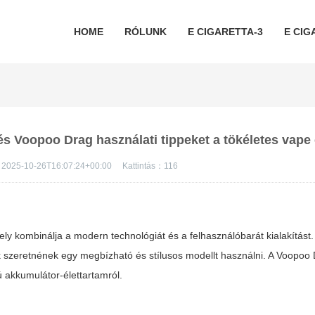
HOME
RÓLUNK
E CIGARETTA-3
E CIG
és Voopoo Drag használati tippeket a tökéletes vape
2025-10-26T16:07:24+00:00
Kattintás：
116
y kombinálja a modern technológiát és a felhasználóbarát kialakítást.
k szeretnének egy megbízható és stílusos modellt használni. A
Voopoo 
ú akkumulátor-élettartamról.