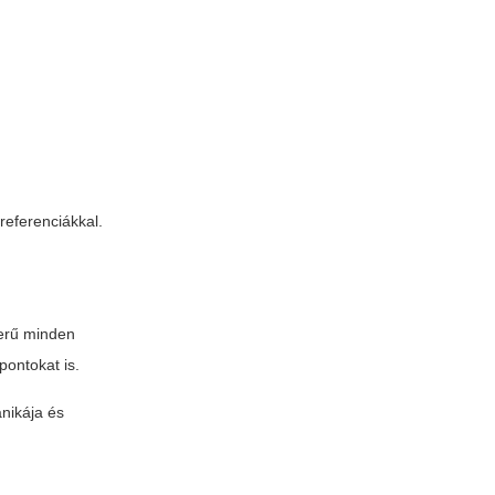
referenciákkal.
zerű minden
 pontokat is.
anikája és