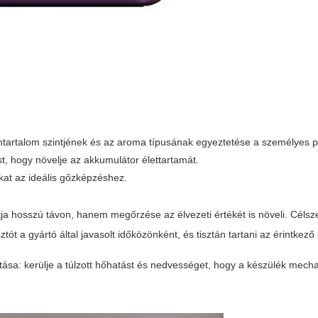
tintartalom szintjének és az aroma típusának egyeztetése a személyes p
lést, hogy növelje az akkumulátor élettartamát.
kat az ideális gőzképzéshez.
ja hosszú távon, hanem megőrzése az élvezeti értékét is növeli. Céls
ztót a gyártó által javasolt időközönként, és tisztán tartani az érintkező
tása: kerülje a túlzott hőhatást és nedvességet, hogy a készülék mech