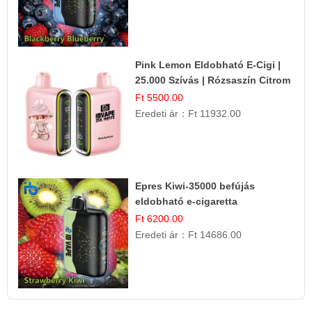
Pink Lemon Eldobható E-Cigi |
25.000 Szívás | Rózsaszín Citrom
Íz
Ft 5500.00
Eredeti ár：
Ft 11932.00
Epres Kiwi-35000 befújás
eldobható e-cigaretta
Ft 6200.00
Eredeti ár：
Ft 14686.00