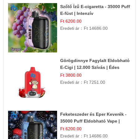
Szőlő Ízű E-cigaretta - 35000 Puff
E-füst | Intenzív
Gyümölcsélmény!
Ft 6200.00
Eredeti ár：
Ft 14686.00
Görögdinnye Fagylalt Eldobható
E-Cigi | 12.000 Szívás | Édes
Vízidín Íz
Ft 3800.00
Eredeti ár：
Ft 7251.00
Feketeszeder és Eper Keverék -
35000 Puff Eldobható Vape |
Ízletes Gyümölcsökombináció!
Ft 6200.00
Eredeti ár：
Ft 14686.00