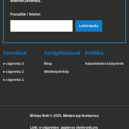
ellenőrzéséhez.
Postafiók / Telefon
Termékek
Szolgáltatások
Politika
e-cigaretta-3
Blog
Adatvédelmi irányelvek
e-cigaretta-2
Webhelytérkép
e-cigaretta-1
IBVape Bolt © 2025. Minden jog fenntartva.
✕
Bar***ra
Nemrég vásárolt
Link:
e-cigarettes
papieros elektroniczny