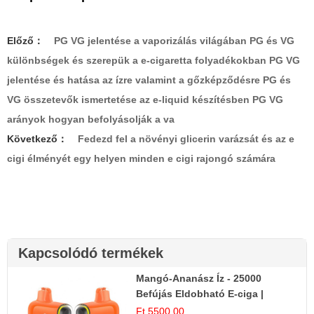
Előző：
PG VG jelentése a vaporizálás világában PG és VG
különbségek és szerepük a e-cigaretta folyadékokban PG VG
jelentése és hatása az ízre valamint a gőzképződésre PG és
VG összetevők ismertetése az e-liquid készítésben PG VG
arányok hogyan befolyásolják a va
Következő：
Fedezd fel a növényi glicerin varázsát és az e
cigi élményét egy helyen minden e cigi rajongó számára
Kapcsolódó termékek
Mangó-Ananász Íz - 25000
Befújás Eldobható E-ciga |
Trópusi Gyümölcs Élmény!
Ft 5500.00