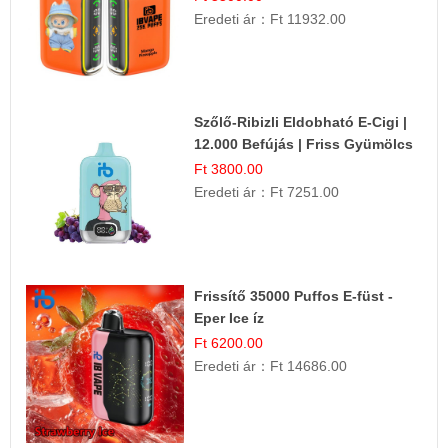
Eredeti ár：
Ft 11932.00
Szőlő-Ribizli Eldobható E-Cigi |
12.000 Befújás | Friss Gyümölcs
Íz
Ft 3800.00
Eredeti ár：
Ft 7251.00
Frissítő 35000 Puffos E-füst -
Eper Ice íz
Ft 6200.00
Eredeti ár：
Ft 14686.00