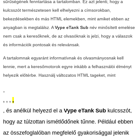
sűrűségének fenntartása a tartalomban. Ez azt jelenti, hogy a
kulcsszót természetesen kell elhelyezni a címsorokban,
bekezdésekben és más HTML elemekben, mint amiket ebben az
anyagban is megtalálsz. A
Vype eTank Sub
név minősített emelése
nem csak a keresőknek, de az olvasóknak is jelzi, hogy a válaszok
és információk pontosak és relevánsak.
A tartalomnak egyaránt informatívnak és olvasmányosnak kell
lennie, mert a keresőmotorok egyre inkább a felhasználói élményt
helyezik előtérbe. Használj változatos HTML tageket, mint
,
,
,
,
,
, és anélkül helyezd el a
Vype eTank Sub
kulcsszót,
hogy az túlzottan ismétlődőnek tűnne. Például ebben
az összefoglalóban megfelelő gyakorisággal jelenik