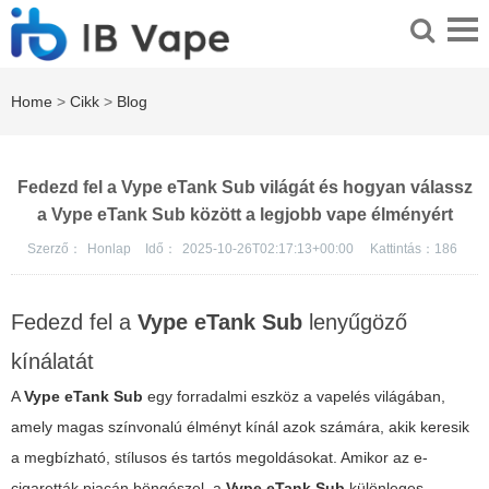
Home
>
Cikk
>
Blog
Fedezd fel a Vype eTank Sub világát és hogyan válassz
a Vype eTank Sub között a legjobb vape élményért
Szerző：
Honlap
Idő：
2025-10-26T02:17:13+00:00
Kattintás：
186
Fedezd fel a
Vype eTank Sub
lenyűgöző
kínálatát
A
Vype eTank Sub
egy forradalmi eszköz a vapelés világában,
amely magas színvonalú élményt kínál azok számára, akik keresik
a megbízható, stílusos és tartós megoldásokat. Amikor az
e-
cigaretták
piacán böngészel, a
Vype eTank Sub
különleges