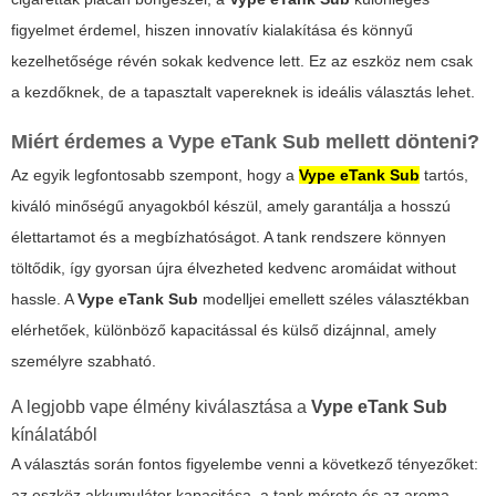
figyelmet érdemel, hiszen innovatív kialakítása és könnyű
kezelhetősége révén sokak kedvence lett. Ez az eszköz nem csak
a kezdőknek, de a tapasztalt vapereknek is ideális választás lehet.
Miért érdemes a
Vype eTank Sub
mellett dönteni?
Az egyik legfontosabb szempont, hogy a
Vype eTank Sub
tartós,
kiváló minőségű anyagokból készül, amely garantálja a hosszú
élettartamot és a megbízhatóságot. A
tank rendszere
könnyen
töltődik, így gyorsan újra élvezheted kedvenc aromáidat without
hassle. A
Vype eTank Sub
modelljei emellett széles választékban
elérhetőek, különböző kapacitással és külső dizájnnal, amely
személyre szabható.
A legjobb vape élmény kiválasztása a
Vype eTank Sub
kínálatából
A választás során fontos figyelembe venni a következő tényezőket:
az eszköz akkumulátor kapacitása, a tank mérete és az aroma