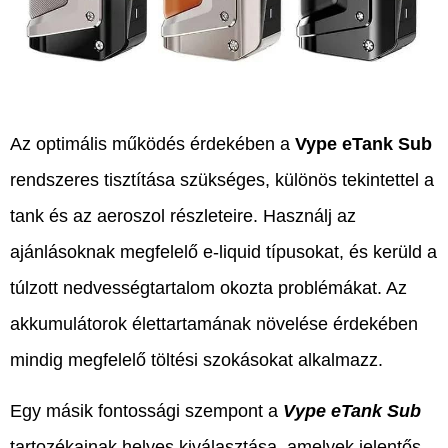
Az optimális működés érdekében a
Vype eTank Sub
rendszeres tisztítása szükséges, különös tekintettel a
tank és az aeroszol részleteire. Használj az
ajánlásoknak megfelelő e-liquid típusokat, és kerüld a
túlzott nedvességtartalom okozta problémákat. Az
akkumulátorok élettartamának növelése érdekében
mindig megfelelő töltési szokásokat alkalmazz.
Egy másik fontossági szempont a
Vype eTank Sub
tartozékainak helyes kiválasztása, amelyek jelentős