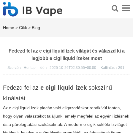
Home
>
Cikk
>
Blog
Fedezd fel az e cigi liquid ízek világát és válaszd ki a
legjobb e cigi liquid ízeket most
Szerző：
Honlap
Idő：
2025-10-26T02:30:55+00:00
Kattintás：
291
Fedezd fel az
e cigi liquid ízek
sokszínű
kínálatát
Az
e cigi liquid ízek
piacán való eligazodáskor rendkívül fontos,
hogy olyan választékot találjunk, amely megfelel az egyéni ízlésnek
és a párologtatási szokásoknak. A modern e-cigik sokféle ízvilágot
kínálnak, kezdve a gyümölcsös aromáktól, az édességek finom