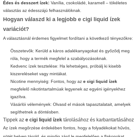
Édes és desszert ízek:
Vanília, csokoládé, karamell – tökéletes
választás az édesszájú felhasználóknak.
Hogyan válaszd ki a legjobb
e cigi liquid ízek
variációt?
A választásnál érdemes figyelmet fordítani a következő tényezőkre:
Összetevők: Kerüld a káros adalékanyagokat és győződj meg
róla, hogy a termék megfelel a szabályozásoknak.
Kedvenc ízek tesztelése: Ha lehetséges, próbálj ki kisebb
kiszereléseket vagy mintákat.
Nicotine mennyiség: Fontos, hogy az
e cigi liquid ízek
megfelelő nikotintartalmúak legyenek az egyéni igényekhez
igazítva.
Vásárlói vélemények: Olvasd el mások tapasztalatait, amelyek
segíthetnek a döntésben.
Tippek az
e cigi liquid ízek
tárolásához és karbantartásához
Az ízek megőrzése érdekében fontos, hogy a folyadékokat hűvös,
sötét helyen tárold, és mindig zárd le megfelelően a flakonokat.