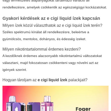
vagy természetes alapanyagokat tartalmazó variáció áll
rendelkezésre, amelyek csökkentik az egészségügyi kockázatokat.
Gyakori kérdések az
e cigi liquid ízek
kapcsán
Milyen ízek közül választhatok az
e cigi liquid ízek
terén?
Széles spektrumú kínálat áll rendelkezésre, beleértve a
gyümölcsös, mentolos, dohányos, és édesség ízeket.
Milyen nikotintartalommal érdemes kezdeni?
A kezdőknek érdemes alacsonyabb nikotintartalmú változatokat
választani, majd fokozatosan csökkenteni vagy növelni azt az
igények szerint.
Hogyan tároljam az
e cigi liquid ízek
palackjait?