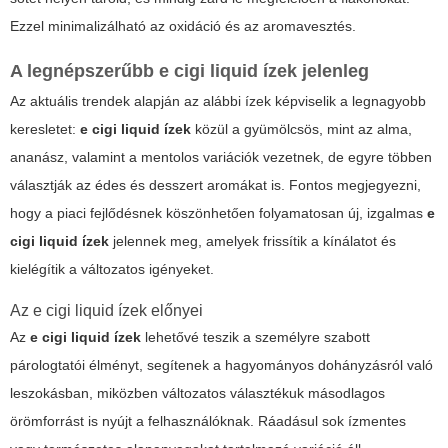
Ezzel minimalizálható az oxidáció és az aromavesztés.
A legnépszerűbb
e cigi liquid ízek
jelenleg
Az aktuális trendek alapján az alábbi ízek képviselik a legnagyobb
keresletet:
e cigi liquid ízek
közül a gyümölcsös, mint az alma,
ananász, valamint a mentolos variációk vezetnek, de egyre többen
választják az édes és desszert aromákat is. Fontos megjegyezni,
hogy a piaci fejlődésnek köszönhetően folyamatosan új, izgalmas
e
cigi liquid ízek
jelennek meg, amelyek frissítik a kínálatot és
kielégítik a változatos igényeket.
Az
e cigi liquid ízek
előnyei
Az
e cigi liquid ízek
lehetővé teszik a személyre szabott
párologtatói élményt, segítenek a hagyományos dohányzásról való
leszokásban, miközben változatos választékuk másodlagos
örömforrást is nyújt a felhasználóknak. Ráadásul sok ízmentes