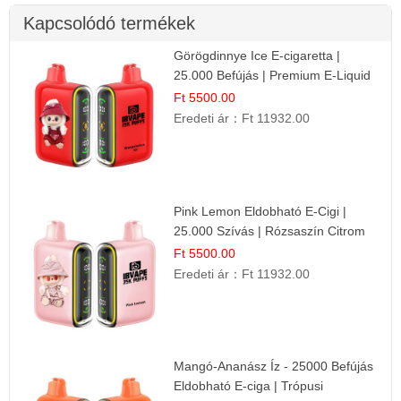
Kapcsolódó termékek
Görögdinnye Ice E-cigaretta |
25.000 Befújás | Premium E-Liquid
Ft 5500.00
Eredeti ár：
Ft 11932.00
Pink Lemon Eldobható E-Cigi |
25.000 Szívás | Rózsaszín Citrom
Íz
Ft 5500.00
Eredeti ár：
Ft 11932.00
Mangó-Ananász Íz - 25000 Befújás
Eldobható E-ciga | Trópusi