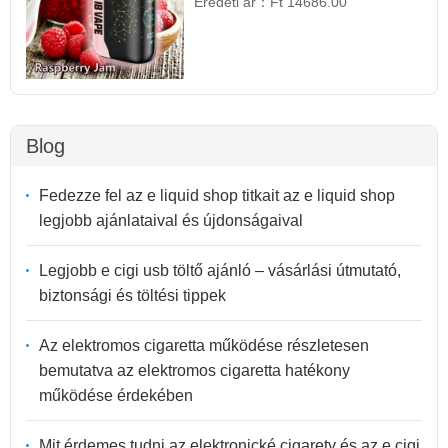
Eredeti ár：
Ft 14686.00
Blog
Fedezze fel az e liquid shop titkait az e liquid shop
legjobb ajánlataival és újdonságaival
Legjobb e cigi usb töltő ajánló – vásárlási útmutató,
biztonsági és töltési tippek
Az elektromos cigaretta működése részletesen
bemutatva az elektromos cigaretta hatékony
működése érdekében
Mit érdemes tudni az elektronické cigarety és az e cigi