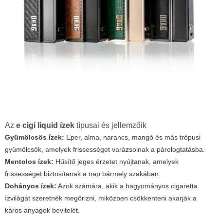
Az
e cigi liquid ízek
típusai és jellemzőik
Gyümölcsös ízek:
Eper, alma, narancs, mangó és más trópusi
gyümölcsök, amelyek frissességet varázsolnak a párologtatásba.
Mentolos ízek:
Hűsítő jeges érzetet nyújtanak, amelyek
frissességet biztosítanak a nap bármely szakában.
Dohányos ízek:
Azok számára, akik a hagyományos cigaretta
ízvilágát szeretnék megőrizni, miközben csökkenteni akarják a
káros anyagok bevitelét.