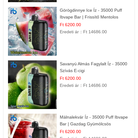
Görögdinnye Ice Íz - 35000 Puff
Ibvape Bar | Frissítő Mentolos
Élmény!
Ft 6200.00
Eredeti ár：
Ft 14686.00
Savanyú Almás Fagylalt Íz - 35000
Szívás E-cigi
Ft 6200.00
Eredeti ár：
Ft 14686.00
Málnalekvár Íz - 35000 Puff Ibvape
Bar | Gazdag Gyümölcsös
Ízélmény!
Ft 6200.00