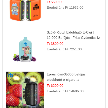
Gyümölcs Élmény!
Ft 5500.00
Eredeti ár：
Ft 11932.00
Szőlő-Ribizli Eldobható E-Cigi |
12.000 Befújás | Friss Gyümölcs Íz
Ft 3800.00
Eredeti ár：
Ft 7251.00
Epres Kiwi-35000 befújás
eldobható e-cigaretta
Ft 6200.00
Eredeti ár：
Ft 14686.00