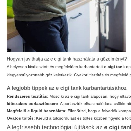
Hogyan javíthatja az
e cigi tank
használata a gőzélményt?
A helyesen kiválasztott és megfelelően karbantartott
e cigi tank
opt
kiegyensúlyozottabb gőz keletkezik. Gyakori tisztítás és megfelelő po
A legjobb tippek az
e cigi tank
karbantartásához
Rendszeres tisztítás
: Mosd ki az
e cigi tank
alaposan, hogy eltávo
Időszakos porlasztócsere
: A porlasztók elhasználódása csökkenti
Megfelelő e liquid használata
: Ellenőrizd, hogy a folyadék kompa
Óvatos töltés
: Kerüld a túlcsordulást és töltés közben figyeld a tö
A legfrissebb technológiai újítások az
e cigi tan