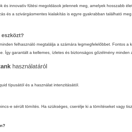
k és innovatív fűtési megoldások jelennek meg, amelyek hosszabb éle
s és a szivárgásmentes kialakítás is egyre gyakrabban található meg 
k
eszközt?
minden felhasználó megtalálja a számára legmegfelelőbbet. Fontos a ko
e. Így garantált a kellemes, ízletes és biztonságos gőzélmény minden
 tank
használatáról
quid típusától és a használat intenzitásától.
ncs-e sérült tömítés. Ha szükséges, cserélje ki a tömítéseket vagy tis
en?