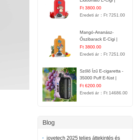
Eldobható E-Cigi |
12.000 Szívás | Édes
Ft 3800.00
Vízidín Íz
Eredeti ár：
Ft 7251.00
Mangó-Ananász-
Őszibarack E-Cigi |
12.000 Befújás |
Ft 3800.00
Tropikus Gyümölcs Íz
Eredeti ár：
Ft 7251.00
Szőlő Ízű E-cigaretta -
35000 Puff E-füst |
Intenzív
Ft 6200.00
Gyümölcsélmény!
Eredeti ár：
Ft 14686.00
Blog
joyetech 2025 teljes áttekintés és