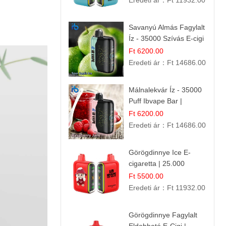
Eredeti ár：
Ft 11932.00
Savanyú Almás Fagylalt
Íz - 35000 Szívás E-cigi
Ft 6200.00
Eredeti ár：
Ft 14686.00
Málnalekvár Íz - 35000
Puff Ibvape Bar |
Gazdag Gyümölcsös
Ft 6200.00
Ízélmény!
Eredeti ár：
Ft 14686.00
Görögdinnye Ice E-
cigaretta | 25.000
Befújás | Premium E-
Ft 5500.00
Liquid
Eredeti ár：
Ft 11932.00
Görögdinnye Fagylalt