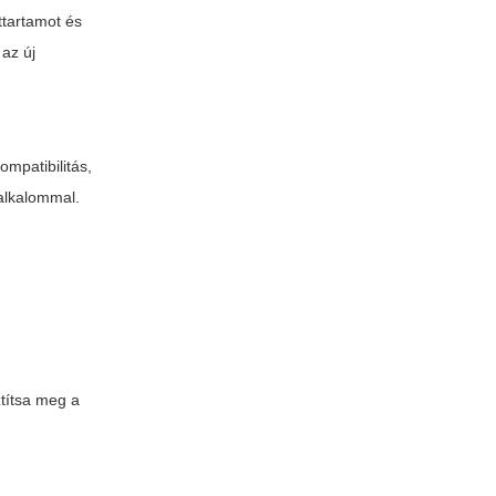
ttartamot és
az új
mpatibilitás,
 alkalommal.
ztítsa meg a