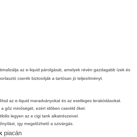
imalizálja az e-liquid párolgását, amelyek révén gazdagabb ízek és
rlasztó cserék biztosítják a tartósan jó teljesítményt.
lítsd az e-liquid maradványokat és az esetleges lerakódásokat.
 a gőz minőségét, ezért időben cseréld őket.
tibilis legyen az
e cigi tank
alkatrészeivel.
ltőnyílást, így megelőzhető a szivárgás.
k
piacán