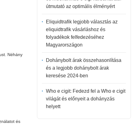
útmutató az optimális élményért
Eliquidtrafik legjobb választás az
eliquidtrafik vásárláshoz és
folyadékok felfedezéséhez
Magyarországon
ust. Néhány
Dohánybolt árak összehasonlítása
és a legjobb dohánybolt árak
keresése 2024-ben
Who e cigit: Fedezd fel a Who e cigit
világát és előnyeit a dohányzás
helyett
ználatot és