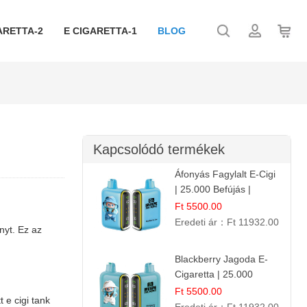
ARETTA-2
E CIGARETTA-1
BLOG
Kapcsolódó termékek
Áfonyás Fagylalt E-Cigi
| 25.000 Befújás |
Eldobható E-Cigaretta
Ft 5500.00
Eredeti ár：
Ft 11932.00
nyt. Ez az
Blackberry Jagoda E-
Cigaretta | 25.000
Szívás | Ízesített E-
Ft 5500.00
tt
e cigi tank
Liquid