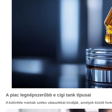
A piac legnépszerűbb
e cigi tank
típusai
A különféle márkák széles választékát kínálják, amelyek között fo