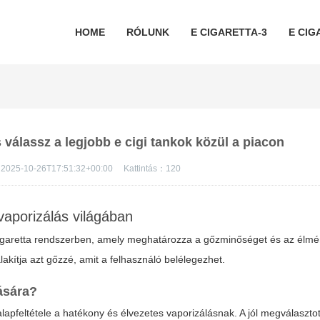
HOME
RÓLUNK
E CIGARETTA-3
E CIG
és válassz a legjobb e cigi tankok közül a piacon
2025-10-26T17:51:32+00:00
Kattintás：
120
vaporizálás világában
igaretta rendszerben, amely meghatározza a gőzminőséget és az élmé
alakítja azt gőzzé, amit a felhasználó belélegezhet.
ására?
apfeltétele a hatékony és élvezetes vaporizálásnak. A jól megválaszto