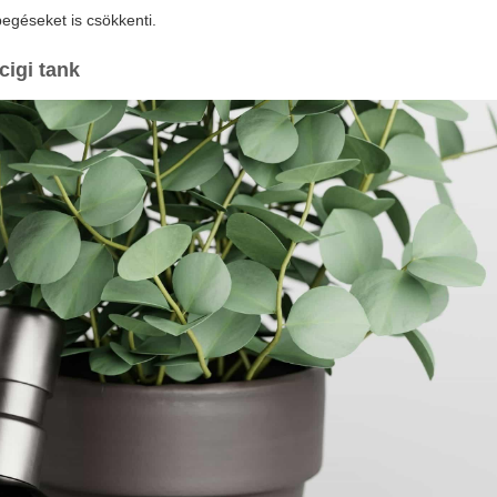
egéseket is csökkenti.
 cigi tank