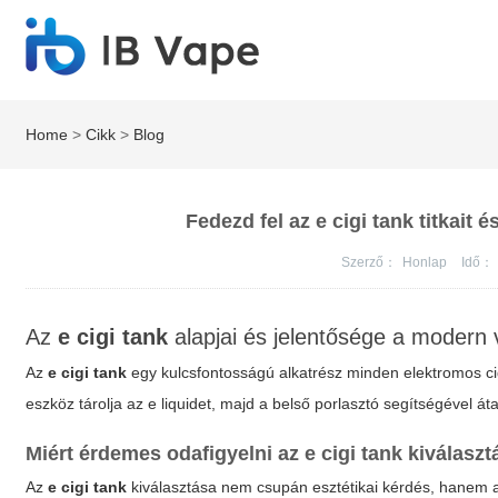
Home
>
Cikk
>
Blog
Fedezd fel az e cigi tank titkait 
Szerző：
Honlap
Idő：
Az
e cigi tank
alapjai és jelentősége a modern 
Az
e cigi tank
egy kulcsfontosságú alkatrész minden elektromos c
eszköz tárolja az e liquidet, majd a belső porlasztó segítségével át
Miért érdemes odafigyelni az
e cigi tank
kiválaszt
Az
e cigi tank
kiválasztása nem csupán esztétikai kérdés, hanem al