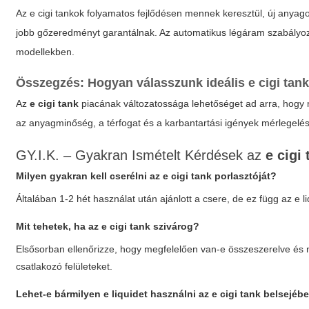
Az
e cigi tankok
folyamatos fejlődésen mennek keresztül, új anyago
jobb gőzeredményt garantálnak. Az automatikus légáram szabályozá
modellekben.
Összegzés: Hogyan válasszunk ideális
e cigi tan
Az
e cigi tank
piacának változatossága lehetőséget ad arra, hogy 
az anyagminőség, a térfogat és a karbantartási igények mérlegelés
GY.I.K. – Gyakran Ismételt Kérdések az
e cigi
Milyen gyakran kell cserélni az
e cigi tank
porlasztóját?
Általában 1-2 hét használat után ajánlott a csere, de ez függ az e li
Mit tehetek, ha az
e cigi tank
szivárog?
Elsősorban ellenőrizze, hogy megfelelően van-e összeszerelve és ni
csatlakozó felületeket.
Lehet-e bármilyen e liquidet használni az
e cigi tank
belsejéb