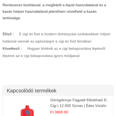
Rendszeres tisztítással, a megfelelő e-liquid használatával és a
kazán helyes használatával jelentősen növelhető a kazán
tartóssága.
Előző：
E cigi és füst a modern dohányzási szokásokban milyen
hatással vannak az egészségre e cigi és füst témában
Következő：
Hogyan történik az e cigi bekapcsolása lépésről
lépésre az e cigi bekapcsolása gyors módjaival
Kapcsolódó termékek
Görögdinnye Fagylalt Eldobható E-
Cigi | 12.000 Szívás | Édes Vízidín
Íz
Ft 3800.00