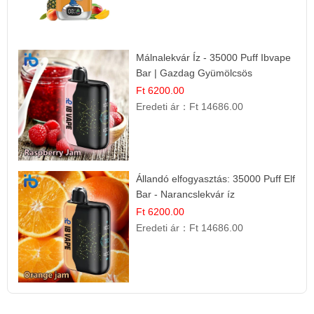
Málnalekvár Íz - 35000 Puff Ibvape
Bar | Gazdag Gyümölcsös
Ízélmény!
Ft 6200.00
Eredeti ár：
Ft 14686.00
Állandó elfogyasztás: 35000 Puff Elf
Bar - Narancslekvár íz
Ft 6200.00
Eredeti ár：
Ft 14686.00