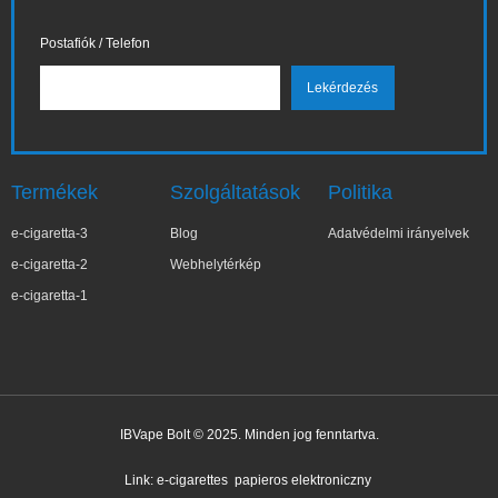
Postafiók / Telefon
Termékek
Szolgáltatások
Politika
e-cigaretta-3
Blog
Adatvédelmi irányelvek
e-cigaretta-2
Webhelytérkép
e-cigaretta-1
IBVape Bolt © 2025. Minden jog fenntartva.
✕
Magd***na
Nemrég vásárolt
Link:
e-cigarettes
papieros elektroniczny