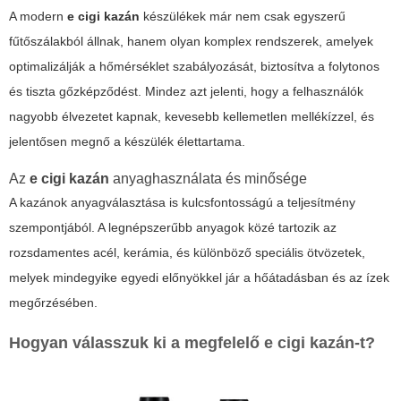
A modern
e cigi kazán
készülékek már nem csak egyszerű
fűtőszálakból állnak, hanem olyan komplex rendszerek, amelyek
optimalizálják a hőmérséklet szabályozását, biztosítva a folytonos
és tiszta gőzképződést. Mindez azt jelenti, hogy a felhasználók
nagyobb élvezetet kapnak, kevesebb kellemetlen mellékízzel, és
jelentősen megnő a készülék élettartama.
Az
e cigi kazán
anyaghasználata és minősége
A kazánok anyagválasztása is kulcsfontosságú a teljesítmény
szempontjából. A legnépszerűbb anyagok közé tartozik az
rozsdamentes acél, kerámia, és különböző speciális ötvözetek,
melyek mindegyike egyedi előnyökkel jár a hőátadásban és az ízek
megőrzésében.
Hogyan válasszuk ki a megfelelő
e cigi kazán
-t?