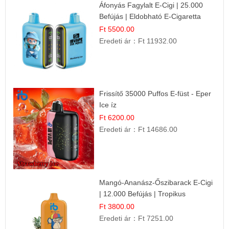
Áfonyás Fagylalt E-Cigi | 25.000
Befújás | Eldobható E-Cigaretta
Ft 5500.00
Eredeti ár：
Ft 11932.00
Frissítő 35000 Puffos E-füst - Eper
Ice íz
Ft 6200.00
Eredeti ár：
Ft 14686.00
Mangó-Ananász-Őszibarack E-Cigi
| 12.000 Befújás | Tropikus
Gyümölcs Íz
Ft 3800.00
Eredeti ár：
Ft 7251.00