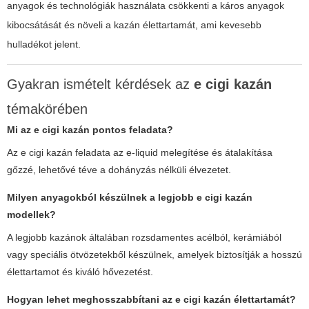
anyagok és technológiák használata csökkenti a káros anyagok
kibocsátását és növeli a kazán élettartamát, ami kevesebb
hulladékot jelent.
Gyakran ismételt kérdések az
e cigi kazán
témakörében
Mi az
e cigi kazán
pontos feladata?
Az e cigi kazán feladata az e-liquid melegítése és átalakítása
gőzzé, lehetővé téve a dohányzás nélküli élvezetet.
Milyen anyagokból készülnek a legjobb
e cigi kazán
modellek?
A legjobb kazánok általában rozsdamentes acélból, kerámiából
vagy speciális ötvözetekből készülnek, amelyek biztosítják a hosszú
élettartamot és kiváló hővezetést.
Hogyan lehet meghosszabbítani az
e cigi kazán
élettartamát?