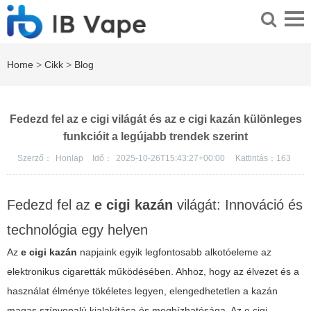
Home
>
Cikk
>
Blog
Fedezd fel az e cigi világát és az e cigi kazán különleges
funkcióit a legújabb trendek szerint
Szerző：
Honlap
Idő：
2025-10-26T15:43:27+00:00
Kattintás：
163
Fedezd fel az
e cigi kazán
világát: Innováció és
technológia egy helyen
Az
e cigi kazán
napjaink egyik legfontosabb alkotóeleme az
elektronikus cigaretták működésében. Ahhoz, hogy az élvezet és a
használat élménye tökéletes legyen, elengedhetetlen a kazán
magas színvonalú kialakítása és megbízhatósága. Az
e cigi