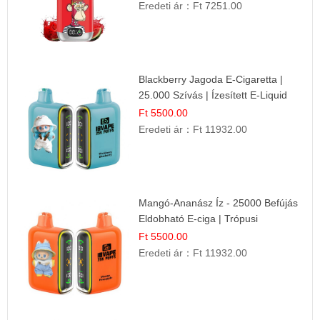
Eredeti ár：
Ft 7251.00
Blackberry Jagoda E-Cigaretta |
25.000 Szívás | Ízesített E-Liquid
Ft 5500.00
Eredeti ár：
Ft 11932.00
Mangó-Ananász Íz - 25000 Befújás
Eldobható E-ciga | Trópusi
Gyümölcs Élmény!
Ft 5500.00
Eredeti ár：
Ft 11932.00