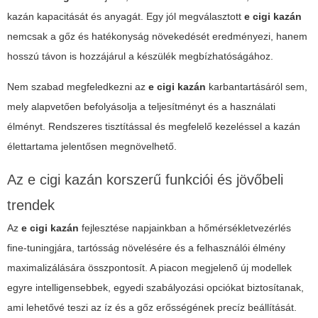
kazán kapacitását és anyagát. Egy jól megválasztott
e cigi kazán
nemcsak a gőz és hatékonyság növekedését eredményezi, hanem
hosszú távon is hozzájárul a készülék megbízhatóságához.
Nem szabad megfeledkezni az
e cigi kazán
karbantartásáról sem,
mely alapvetően befolyásolja a teljesítményt és a használati
élményt. Rendszeres tisztítással és megfelelő kezeléssel a kazán
élettartama jelentősen megnövelhető.
Az e cigi kazán korszerű funkciói és jövőbeli
trendek
Az
e cigi kazán
fejlesztése napjainkban a hőmérsékletvezérlés
fine-tuningjára, tartósság növelésére és a felhasználói élmény
maximalizálására összpontosít. A piacon megjelenő új modellek
egyre intelligensebbek, egyedi szabályozási opciókat biztosítanak,
ami lehetővé teszi az íz és a gőz erősségének precíz beállítását.