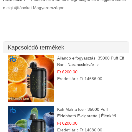
e cigi újításokat Magyarországon
Kapcsolódó termékek
Állandó elfogyasztás: 35000 Puff Elf
Bar - Narancslekvár íz
Ft 6200.00
Eredeti ár：
Ft 14686.00
Kék Málna Ice - 35000 Puff
Eldobható E-cigaretta | Élénkítő
Gyümölcsös Frissesség!
Ft 6200.00
Eredeti ár：
Ft 14686.00