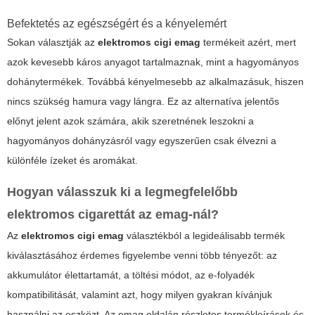
Befektetés az egészségért és a kényelemért
Sokan választják az
elektromos cigi emag
termékeit azért, mert
azok kevesebb káros anyagot tartalmaznak, mint a hagyományos
dohánytermékek. Továbbá kényelmesebb az alkalmazásuk, hiszen
nincs szükség hamura vagy lángra. Ez az alternatíva jelentős
előnyt jelent azok számára, akik szeretnének leszokni a
hagyományos dohányzásról vagy egyszerűen csak élvezni a
különféle ízeket és aromákat.
Hogyan válasszuk ki a legmegfelelőbb
elektromos cigarettát az emag-nál?
Az
elektromos cigi emag
választékból a legideálisabb termék
kiválasztásához érdemes figyelembe venni több tényezőt: az
akkumulátor élettartamát, a töltési módot, az e-folyadék
kompatibilitását, valamint azt, hogy milyen gyakran kívánjuk
használni az eszközt. Az emag oldalán részletes termékleírások és