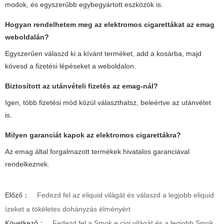
modok, és egyszerűbb egybegyártott eszközök is.
Hogyan rendelhetem meg az elektromos cigarettákat az emag
weboldalán?
Egyszerűen válaszd ki a kívánt terméket, add a kosárba, majd
kövesd a fizetési lépéseket a weboldalon.
Biztosított az utánvételi fizetés az emag-nál?
Igen, több fizetési mód közül választhatsz, beleértve az utánvétet
is.
Milyen garanciát kapok az elektromos cigarettákra?
Az emag által forgalmazott termékek hivatalos garanciával
rendelkeznek.
Előző：
Fedezd fel az eliquid világát és válaszd a legjobb eliquid
ízeket a tökéletes dohányzás élményért
Következő：
Fedezd fel a Smok e cigi világát és a legjobb Smok