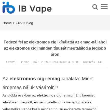
Home
>
Cikk
>
Blog
Fedezd fel az elektromos cigi kínálatát az emag-nál ahol
az elektromos cigi minden típusát megtalálod a legjobb
áron
Szerző：
Honlap
Idő：
2025-10-26T16:40:34+00:00
Kattintás：
141
Az
elektromos cigi emag
kínálata: Miért
érdemes náluk vásárolni?
Az utóbbi években az
elektromos cigi emag
iránti kereslet
jelentősen megnőtt, és nem véletlenül: a webshop széles
választékkal rendelkezik minden típusú e-cigaretta termékből,