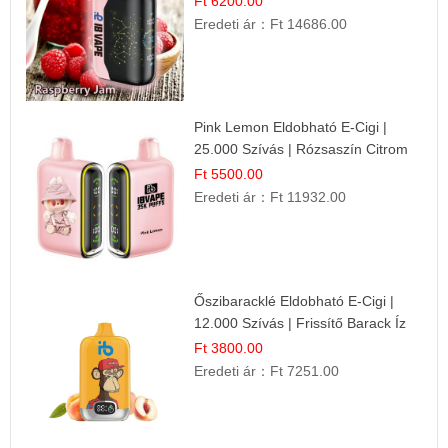
Ft 6200.00
Eredeti ár：
Ft 14686.00
Pink Lemon Eldobható E-Cigi |
25.000 Szívás | Rózsaszín Citrom
Íz
Ft 5500.00
Eredeti ár：
Ft 11932.00
Őszibaracklé Eldobható E-Cigi |
12.000 Szívás | Frissítő Barack Íz
Ft 3800.00
Eredeti ár：
Ft 7251.00