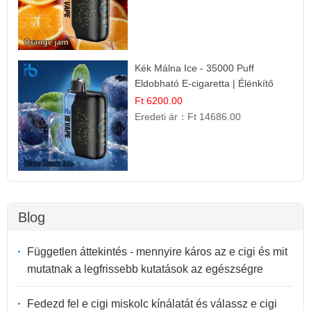
Kék Málna Ice - 35000 Puff
Eldobható E-cigaretta | Élénkítő
Gyümölcsös Frissesség!
Ft 6200.00
Eredeti ár：
Ft 14686.00
Blog
Független áttekintés - mennyire káros az e cigi és mit
mutatnak a legfrissebb kutatások az egészségre
Fedezd fel e cigi miskolc kínálatát és válassz e cigi