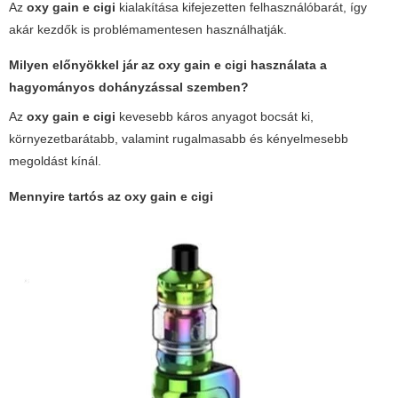
Az
oxy gain e cigi
kialakítása kifejezetten felhasználóbarát, így
akár kezdők is problémamentesen használhatják.
Milyen előnyökkel jár az
oxy gain e cigi
használata a
hagyományos dohányzással szemben?
Az
oxy gain e cigi
kevesebb káros anyagot bocsát ki,
környezetbarátabb, valamint rugalmasabb és kényelmesebb
megoldást kínál.
Mennyire tartós az
oxy gain e cigi