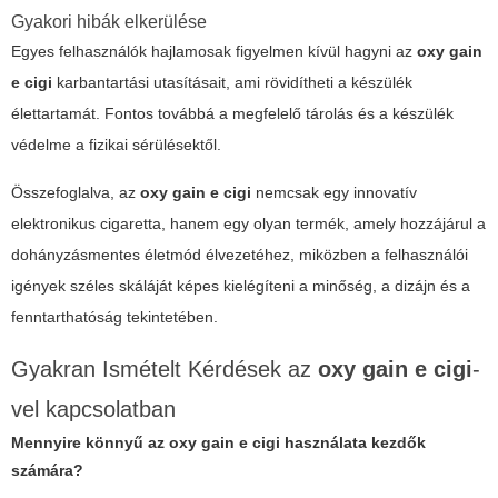
Gyakori hibák elkerülése
Egyes felhasználók hajlamosak figyelmen kívül hagyni az
oxy gain
e cigi
karbantartási utasításait, ami rövidítheti a készülék
élettartamát. Fontos továbbá a megfelelő tárolás és a készülék
védelme a fizikai sérülésektől.
Összefoglalva, az
oxy gain e cigi
nemcsak egy innovatív
elektronikus cigaretta, hanem egy olyan termék, amely hozzájárul a
dohányzásmentes életmód élvezetéhez, miközben a felhasználói
igények széles skáláját képes kielégíteni a minőség, a dizájn és a
fenntarthatóság tekintetében.
Gyakran Ismételt Kérdések az
oxy gain e cigi
-
vel kapcsolatban
Mennyire könnyű az
oxy gain e cigi
használata kezdők
számára?