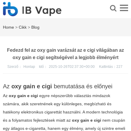
Home
>
Cikk
>
Blog
Fedezd fel az oxy gain varázsát az e cigi világában az
oxy gain e cigi segítségével a legjobb élményért
Szerző：
Honlap
Idő：
2025-10-26T02:37:30+00:00
Kattintás：
227
Az
oxy gain e cigi
bemutatása és előnyei
Az
oxy gain e cigi
egyre népszerűbb választás mindazok
számára, akik szeretnének egy különleges, megbízható és
hatékony elektronikus cigarettát használni. A modern technológia
és a folyamatos fejlesztések miatt az
oxy gain e cigi
nem csupán
egy átlagos e-cigaretta, hanem egy élmény, amely új szintre emeli