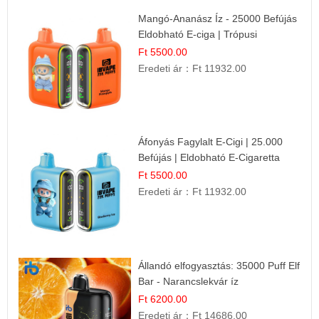
Mangó-Ananász Íz - 25000 Befújás
Eldobható E-ciga | Trópusi
Gyümölcs Élmény!
Ft 5500.00
Eredeti ár：
Ft 11932.00
Áfonyás Fagylalt E-Cigi | 25.000
Befújás | Eldobható E-Cigaretta
Ft 5500.00
Eredeti ár：
Ft 11932.00
Állandó elfogyasztás: 35000 Puff Elf
Bar - Narancslekvár íz
Ft 6200.00
Eredeti ár：
Ft 14686.00