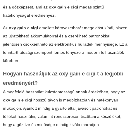
és a gőzképzést, ami az
oxy gain e cigi
magas szintű
hatékonyságát eredményezi.
Az
oxy gain e cigi
emellett környezetbarát megoldást kínál, hiszen
az újratölthető akkumulátorral és a cserélhető patronokkal
jelentősen csökkenthető az elektronikus hulladék mennyisége. Ez a
fenntarthatósági szempont fontos tényező a modern felhasználók
körében.
Hogyan használjuk az
oxy gain e cigi
-t a legjobb
eredményért?
A megfelelő használat kulcsfontosságú annak érdekében, hogy az
oxy gain e cigi
hosszú távon is megbízhatóan és hatékonyan
működjön. Ajánlott mindig a gyártó által javasolt patronokat és
töltőket használni, valamint rendszeresen tisztítani a készüléket,
hogy a gőz íze és minősége mindig kiváló maradjon.