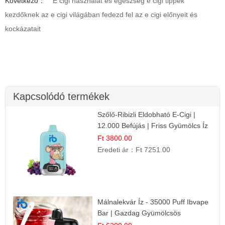
Következő：
E cigi használat és egészség e cigi tippek
kezdőknek az e cigi világában fedezd fel az e cigi előnyeit és
kockázatait
Kapcsolódó termékek
Szőlő-Ribizli Eldobható E-Cigi |
12.000 Befújás | Friss Gyümölcs Íz
Ft 3800.00
Eredeti ár：
Ft 7251.00
Málnalekvár Íz - 35000 Puff Ibvape
Bar | Gazdag Gyümölcsös
Ízélmény!