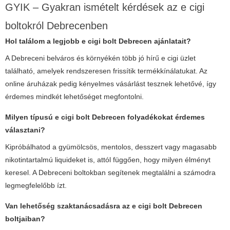
GYIK – Gyakran ismételt kérdések az e cigi
boltokról Debrecenben
Hol találom a legjobb
e cigi bolt Debrecen
ajánlatait?
A Debreceni belváros és környékén több jó hírű e cigi üzlet
található, amelyek rendszeresen frissítik termékkínálatukat. Az
online áruházak pedig kényelmes vásárlást tesznek lehetővé, így
érdemes mindkét lehetőséget megfontolni.
Milyen típusú
e cigi bolt Debrecen
folyadékokat érdemes
választani?
Kipróbálhatod a gyümölcsös, mentolos, desszert vagy magasabb
nikotintartalmú liquideket is, attól függően, hogy milyen élményt
keresel. A Debreceni boltokban segítenek megtalálni a számodra
legmegfelelőbb ízt.
Van lehetőség szaktanácsadásra az
e cigi bolt Debrecen
boltjaiban?