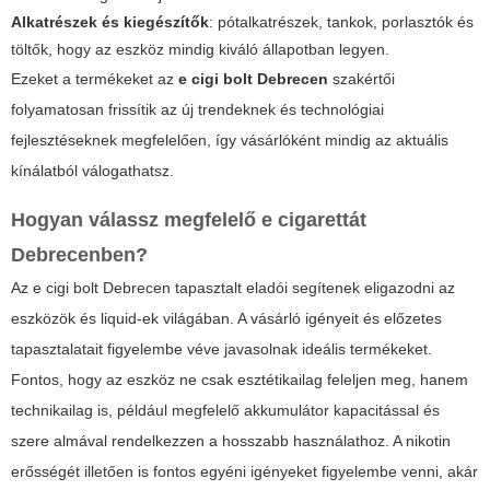
Alkatrészek és kiegészítők
: pótalkatrészek, tankok, porlasztók és
töltők, hogy az eszköz mindig kiváló állapotban legyen.
Ezeket a termékeket az
e cigi bolt Debrecen
szakértői
folyamatosan frissítik az új trendeknek és technológiai
fejlesztéseknek megfelelően, így vásárlóként mindig az aktuális
kínálatból válogathatsz.
Hogyan válassz megfelelő e cigarettát
Debrecenben?
Az
e cigi bolt Debrecen
tapasztalt eladói segítenek eligazodni az
eszközök és liquid-ek világában. A vásárló igényeit és előzetes
tapasztalatait figyelembe véve javasolnak ideális termékeket.
Fontos, hogy az eszköz ne csak esztétikailag feleljen meg, hanem
technikailag is, például megfelelő akkumulátor kapacitással és
szere almával rendelkezzen a hosszabb használathoz. A nikotin
erősségét illetően is fontos egyéni igényeket figyelembe venni, akár