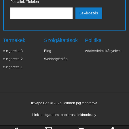
Postafiók / Telefon
Termékek
Szolgáltatások
Politika
e-cigaretta-3
Blog
Adatvédelmi irányelvek
e-cigaretta-2
Webhelytérkép
e-cigaretta-1
IBVape Bolt © 2025. Minden jog fenntartva.
✕
Zo***ia
Nemrég vásárolt
Link:
e-cigarettes
papieros elektroniczny