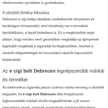
nikotinmentes opciókban is gondolkodva.
A vásárlói élmény fokozása
Debrecen
e cigi boltjai
általában rendelkeznek kényelmes és
barátságos környezettel, ahol lehetőség van a termékek
kipróbálására, e-liquid kóstolásra is. Ez a megközelítés segít
abban, hogy minden vevő garantáltan megtalálja az igényeinek
leginkább megfelelő e cigarettát és kiegészítőket, növelve a
vásárlói elégedettséget és hosszútávú vásárlói kapcsolatok
kialakulását.
Az
e cigi bolt Debrecen
legnépszerűbb márkái
és termékei
Az elektronikus cigaretta piacon számos márka verseng a vásárlók
kegyeiért. Az
e cigi bolt Debrecen
által forgalmazott
legkeresettebb márkák között megtalálhatóak a jól ismert
nemzetközi cégek, amelyek megbízható minőségükkel illetve