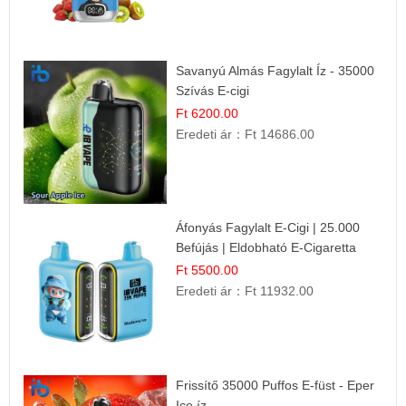
Savanyú Almás Fagylalt Íz - 35000
Szívás E-cigi
Ft 6200.00
Eredeti ár：
Ft 14686.00
Áfonyás Fagylalt E-Cigi | 25.000
Befújás | Eldobható E-Cigaretta
Ft 5500.00
Eredeti ár：
Ft 11932.00
Frissítő 35000 Puffos E-füst - Eper
Ice íz