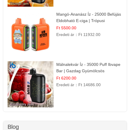
Mangó-Ananász Íz - 25000 Befújás
Eldobható E-ciga | Trópusi
Gyümölcs Élmény!
Ft 5500.00
Eredeti ár：
Ft 11932.00
Málnalekvár Íz - 35000 Puff Ibvape
Bar | Gazdag Gyümölcsös
Ízélmény!
Ft 6200.00
Eredeti ár：
Ft 14686.00
Blog