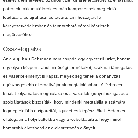
patronok, akkumulátorok és más komponensek megfelelő
leadására és újrahasznosítására, ami hozzájárul a
környezetvédelemhez és fenntartható városi készletek
megőrzéséhez.
Összefoglalva
Az
e cigi bolt Debrecen
nem csupán egy egyszerű üzlet, hanem
egy olyan központ, ahol minőségi termékeket, szakmai támogatást
és vásárlói élményt is kapsz, melyek segítenek a dohányzás
egészségesebb alternatívájának megtalálásában. A Debreceni
kínálat folyamatos megújulása és a vásárlók igényeihez igazodó
szolgáltatások biztosítják, hogy mindenki megtalálja a számára
legmegfelelőbb e cigarettát, liquidet és kiegészítőket. Érdemes
ellátogatni a helyi boltokba vagy a weboldalaikra, hogy minél
hamarabb élvezhesd az e-cigarettázás előnyeit.