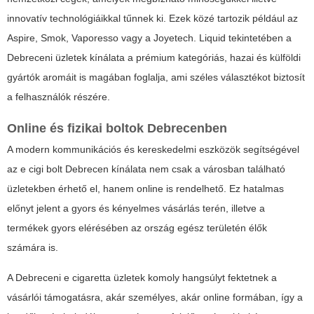
innovatív technológiáikkal tűnnek ki. Ezek közé tartozik például az
Aspire, Smok, Vaporesso vagy a Joyetech. Liquid tekintetében a
Debreceni üzletek kínálata a prémium kategóriás, hazai és külföldi
gyártók aromáit is magában foglalja, ami széles választékot biztosít
a felhasználók részére.
Online és fizikai boltok Debrecenben
A modern kommunikációs és kereskedelmi eszközök segítségével
az
e cigi bolt Debrecen
kínálata nem csak a városban található
üzletekben érhető el, hanem online is rendelhető. Ez hatalmas
előnyt jelent a gyors és kényelmes vásárlás terén, illetve a
termékek gyors elérésében az ország egész területén élők
számára is.
A Debreceni e cigaretta üzletek komoly hangsúlyt fektetnek a
vásárlói támogatásra, akár személyes, akár online formában, így a