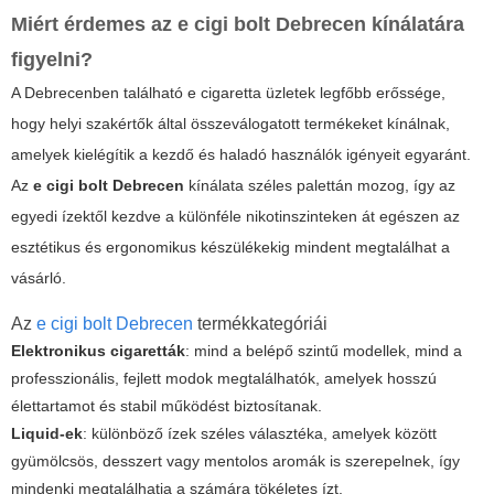
Miért érdemes az
e cigi bolt Debrecen
kínálatára
figyelni?
A Debrecenben található e cigaretta üzletek legfőbb erőssége,
hogy helyi szakértők által összeválogatott termékeket kínálnak,
amelyek kielégítik a kezdő és haladó használók igényeit egyaránt.
Az
e cigi bolt Debrecen
kínálata széles palettán mozog, így az
egyedi ízektől kezdve a különféle nikotinszinteken át egészen az
esztétikus és ergonomikus készülékekig mindent megtalálhat a
vásárló.
Az
e cigi bolt Debrecen
termékkategóriái
Elektronikus cigaretták
: mind a belépő szintű modellek, mind a
professzionális, fejlett modok megtalálhatók, amelyek hosszú
élettartamot és stabil működést biztosítanak.
Liquid-ek
: különböző ízek széles választéka, amelyek között
gyümölcsös, desszert vagy mentolos aromák is szerepelnek, így
mindenki megtalálhatja a számára tökéletes ízt.