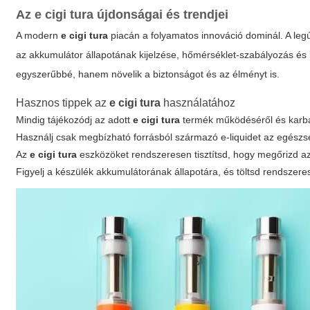
Az
e cigi tura
újdonságai és trendjei
A modern
e cigi tura
piacán a folyamatos innováció dominál. A legú
az akkumulátor állapotának kijelzése, hőmérséklet-szabályozás és
egyszerűbbé, hanem növelik a biztonságot és az élményt is.
Hasznos tippek az
e cigi tura
használatához
Mindig tájékozódj az adott
e cigi tura
termék működéséről és karba
Használj csak megbízható forrásból származó e-liquidet az egés
Az
e cigi tura
eszközöket rendszeresen tisztítsd, hogy megőrizd 
Figyelj a készülék akkumulátorának állapotára, és töltsd rendszer