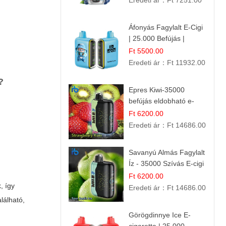
Eredeti ár：
Ft 7251.00
Áfonyás Fagylalt E-Cigi
| 25.000 Befújás |
Eldobható E-Cigaretta
Ft 5500.00
Eredeti ár：
Ft 11932.00
?
Epres Kiwi-35000
befújás eldobható e-
cigaretta
Ft 6200.00
Eredeti ár：
Ft 14686.00
Savanyú Almás Fagylalt
Íz - 35000 Szívás E-cigi
Ft 6200.00
, így
Eredeti ár：
Ft 14686.00
lálható,
Görögdinnye Ice E-