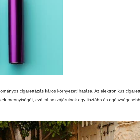
ományos cigarettázás káros környezeti hatása. Az elektronikus cigare
ikkek mennyiségét, ezáltal hozzájárulnak egy tisztább és egészségeseb