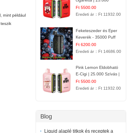
cigaretta | 25.000
Befújás | Premium E-
Ft 5500.00
Liquid
Eredeti ár：
Ft 11932.00
, mint például
teszik
Feketeszeder és Eper
Keverék - 35000 Puff
Eldobható Vape | Ízletes
Ft 6200.00
Gyümölcsökombináció!
Eredeti ár：
Ft 14686.00
Pink Lemon Eldobható
E-Cigi | 25.000 Szívás |
Rózsaszín Citrom Íz
Ft 5500.00
Eredeti ár：
Ft 11932.00
Blog
Liquid alaplé titkok és receptek a