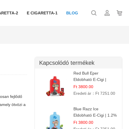
ARETTA-2
E CIGARETTA-1
BLOG
Kapcsolódó termékek
Red Bull Eper
Eldobható E-Cigi |
Energiaital Íz | Készülék
Ft 3800.00
Használat
Eredeti ár：
Ft 7251.00
osan fejlődő
amely ötvözi a
Blue Razz Ice
Eldobható E-Cigi | 1.2%
Nikotin | Jéghideg
Ft 3800.00
Málna Íz