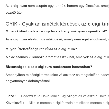
Az
e cigi tura
nem csupán egy termék, hanem egy életstílus, amely
vezető úton.
GYIK - Gyakran ismételt kérdések az
e cigi tu
Miben különbözik az
e cigi tura
a hagyományos cigarettától?
Az
e cigi tura
elektromos működésű, amely nem éget el dohányt, í
Milyen ízlehetőségeket kínál az
e cigi tura
?
A piac számos különböző aromát és ízt kínál, amelyek az
e cigi tu
Biztonságos-e az
e cigi tura
rendszeres használata?
Amennyiben minőségi termékeket választasz és megfelelően hasz
hagyományos dohányzásnál.
Előző：
Fedezd fel a Haka Mini e Cigi világát és válaszd a Haka
Következő：
Nikotin mentes e cigi forradalom nikotin mentes e c