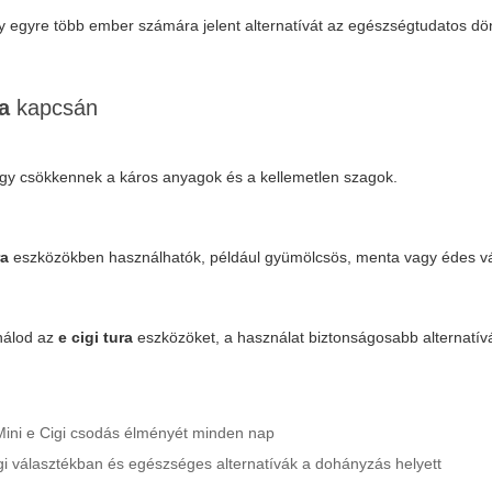
 egyre több ember számára jelent alternatívát az egészségtudatos dön
ra
kapcsán
gy csökkennek a káros anyagok és a kellemetlen szagok.
ra
eszközökben használhatók, például gyümölcsös, menta vagy édes vá
nálod az
e cigi tura
eszközöket, a használat biztonságosabb alternatívá
 Mini e Cigi csodás élményét minden nap
igi választékban és egészséges alternatívák a dohányzás helyett