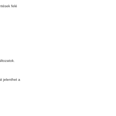
tések felé
ltozatok.
t jelenthet a