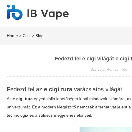
Home
>
Cikk
>
Blog
Fedezd fel e cigi világát e cig
Szerző：
Honlap
Idő：
Fedezd fel az
e cigi tura
varázslatos világát
Az
e cigi tura
egyedülálló lehetőséget kínál mindazok számára, aki
univerzumát. Ez a modern kiegészítő nemcsak alternatívát jelent
technológia és a stílusos megjelenés előnyeit.