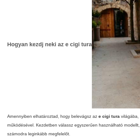
Hogyan kezdj neki az
e cigi tura
Amennyiben elhatároztad, hogy belevágsz az
e cigi tura
világába,
működésével. Kezdetben válassz egyszerűen használható modellt, m
számodra leginkább megfelelőt.