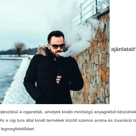
ajánlatait
fejlesztésű e-cigaretták, amelyek kiváló minőségű anyagokból készülnek
. Az
e cigi tura
által kínált termékek között számos aroma és ízvariáció ta
 legmegfelelőbbet.