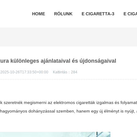
HOME
RÓLUNK
E CIGARETTA-3
E CIG
i tura különleges ajánlataival és újdonságaival
2025-10-26T17:33:50+00:00
Kattintás：
284
k szeretnék megismerni az elektromos cigaretták izgalmas és folyamat
 a hagyományos dohányzással szemben, hanem egy új élményt is nyújt, 