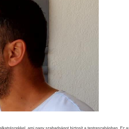
alkatrészekkel, ami nagy szabadságot biztosít a testreszabásban. Ez a