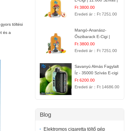
E-Cigi | 12.000 Szívás |
Frissítő Barack Íz
Ft 3800.00
Eredeti ár：
Ft 7251.00
yors töltési
Mangó-Ananász-
t és a
Őszibarack E-Cigi |
12.000 Befújás |
Ft 3800.00
Tropikus Gyümölcs Íz
Eredeti ár：
Ft 7251.00
Savanyú Almás Fagylalt
Íz - 35000 Szívás E-cigi
Ft 6200.00
Eredeti ár：
Ft 14686.00
Blog
Elektromos cigaretta töltő gép