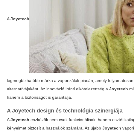
A
Joyetech
legmegbízhatóbb márka a vaporizálók piacán, amely folyamatosan 
alternatívájaként. Az innováció iránti elkötelezettség a
Joyetech
mi
hanem a biztonságot is garantálja.
A
Joyetech
design és technológia szinergiája
A
Joyetech
eszközök nem csak funkcionálisak, hanem esztétikailag
kényelmet biztosít a használók számára. Az újabb
Joyetech
vapori