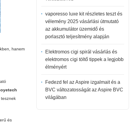
vaporesso luxe kit részletes teszt és
vélemény 2025 vásárlási útmutató
az akkumulátor üzemidő és
porlasztó teljesítmény alapján
kekben, hanem
Elektromos cigi spirál vásárlás és
elektromos cigi töltő tippek a legjobb
élményért
ható
Fedezd fel az Aspire izgalmait és a
BVC változatosságát az Aspire BVC
Joyetech
világában
t tesznek
erű és