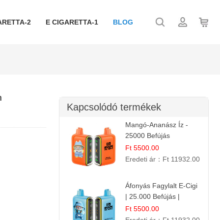
ARETTA-2
E CIGARETTA-1
BLOG
n
Kapcsolódó termékek
Mangó-Ananász Íz -
25000 Befújás
Eldobható E-ciga |
Ft 5500.00
Trópusi Gyümölcs
Eredeti ár：
Ft 11932.00
Élmény!
Áfonyás Fagylalt E-Cigi
| 25.000 Befújás |
Eldobható E-Cigaretta
Ft 5500.00