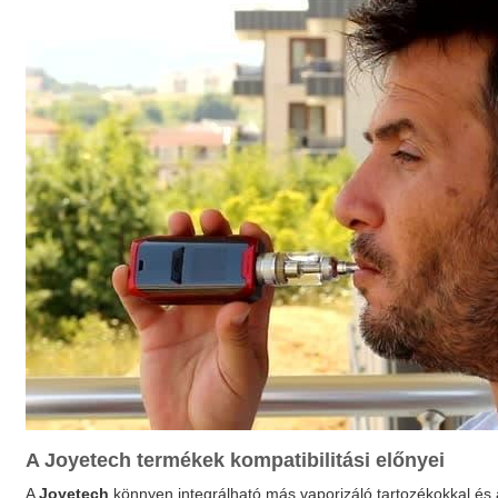
A
Joyetech
termékek kompatibilitási előnyei
A
Joyetech
könnyen integrálható más vaporizáló tartozékokkal és 