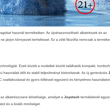
anyagokat használ termékeiben. Az újrahasznosítható alkatrészek és az
ne járjon környezeti terheléssel. Ez a zöld filozófia nemcsak a termé
technológiát. Ezek között a modellek között találhatók kompakt, hordoz
 használati időt és stabil teljesítményt biztosítanak. Az új generációs
-C csatlakozással és gyors töltéssel egyszerű és kényelmes használato
 az alkatrészcsere lehetősége, amelyet a
Joyetech
termékeknél egysz
atot és a kiváló minőséget.