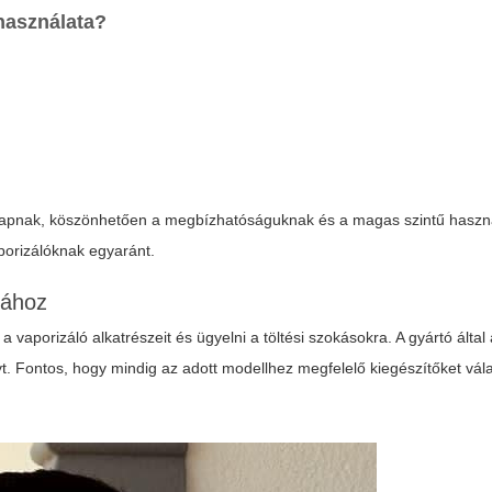
használata?
t kapnak, köszönhetően a megbízhatóságuknak és a magas szintű hasz
porizálóknak egyaránt.
tához
aporizáló alkatrészeit és ügyelni a töltési szokásokra. A gyártó által 
yt. Fontos, hogy mindig az adott modellhez megfelelő kiegészítőket vá