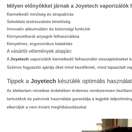
Milyen előnyökkel járnak a
Joyetech
vaporizálók 
Kiemelkedő minőség és strapabírás
Sokoldalú testreszabási lehetőség
Innovatív akkumulátor és biztonsági funkciók
Környezetbarát anyagok felhasználása
Kényelmes, ergonomikus kialakítás
A vásárlói vélemények alapján:
A
Joyetech
vaporizálók kiemelkedő felhasználói visszajelzéseke
Számos fogyasztó ajánlja őket mind kezdőknek, mind tapasztalt va
Tippek a
Joyetech
készülék optimális használa
Az élettartam növelése érdekében érdemes rendszeresen tisztítani a v
tartozékok és patronok használata garantálja a legjobb teljesítmén
elkerüljük a nem kívánt meghibásodásokat.