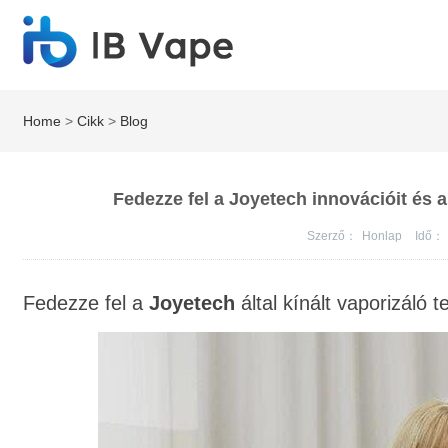
Home
>
Cikk
>
Blog
Fedezze fel a Joyetech innovációit és 
Szerző：
Honlap
Idő：
Fedezze fel a
Joyetech
által kínált vaporizáló t