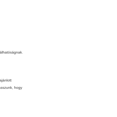
nálhatóságnak.
ajánlott
lasszunk, hogy