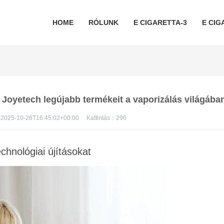
HOME
RÓLUNK
E CIGARETTA-3
E CIG
a Joyetech legújabb termékeit a vaporizálás világába
2025-10-26T16:45:02+00:00
Kattintás：
296
echnológiai újításokat