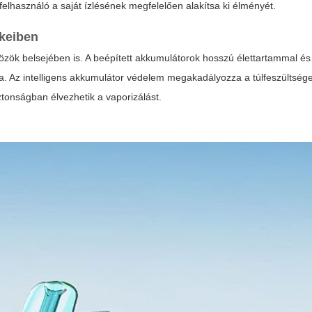
felhasználó a saját ízlésének megfelelően alakítsa ki élményét.
keiben
k belsejében is. A beépített akkumulátorok hosszú élettartammal és g
ra. Az intelligens akkumulátor védelem megakadályozza a túlfeszültsége
tonságban élvezhetik a vaporizálást.