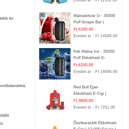
Eredeti ár：
Ft 11932.00
Málnalekvár Íz - 35000
tebb és
Puff Ibvape Bar |
Gazdag Gyümölcsös
Ft 6200.00
Ízélmény!
Eredeti ár：
Ft 14686.00
Kék Málna Ice - 35000
Puff Eldobható E-
cigaretta | Élénkítő
Ft 6200.00
Gyümölcsös
Eredeti ár：
Ft 14686.00
Frissesség!
gondtalanabbá,
Red Bull Eper
Eldobható E-Cigi |
Energiaital Íz | Készülék
Ft 3800.00
Használat
Eredeti ár：
Ft 7251.00
lálló
Őszibaracklé Eldobható
tó