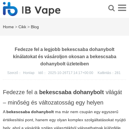
Home
>
Cikk
>
Blog
Fedezze fel a legjobb bekescsaba dohanybolt
kínálatokat és vásároljon okosan a bekescsaba
dohanybolt üzleteiben
Szerző：
Honlap
Idő：
2025-10-26T17:14:17+00:00
Kattintás：
281
Fedezze fel a
bekescsaba dohanybolt
világát
– minőség és változatosság egy helyen
A
bekescsaba dohanybolt
ma már nem csupán egy egyszerű
értékesítési pont, hanem egy olyan komplex szolgáltatásokat nyújtó
hely, ahol a vásárlók széles választékból válogathatnak különféle