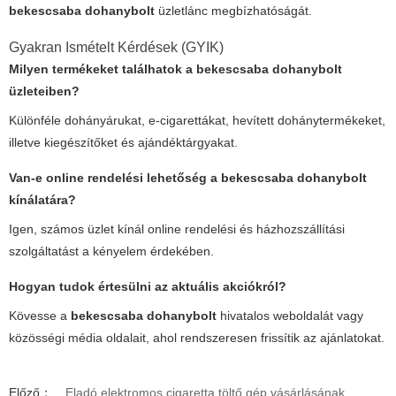
bekescsaba dohanybolt
üzletlánc megbízhatóságát.
Gyakran Ismételt Kérdések (GYIK)
Milyen termékeket találhatok a
bekescsaba dohanybolt
üzleteiben?
Különféle dohányárukat, e-cigarettákat, hevített dohánytermékeket,
illetve kiegészítőket és ajándéktárgyakat.
Van-e online rendelési lehetőség a
bekescsaba dohanybolt
kínálatára?
Igen, számos üzlet kínál online rendelési és házhozszállítási
szolgáltatást a kényelem érdekében.
Hogyan tudok értesülni az aktuális akciókról?
Kövesse a
bekescsaba dohanybolt
hivatalos weboldalát vagy
közösségi média oldalait, ahol rendszeresen frissítik az ajánlatokat.
Előző：
Eladó elektromos cigaretta töltő gép vásárlásának