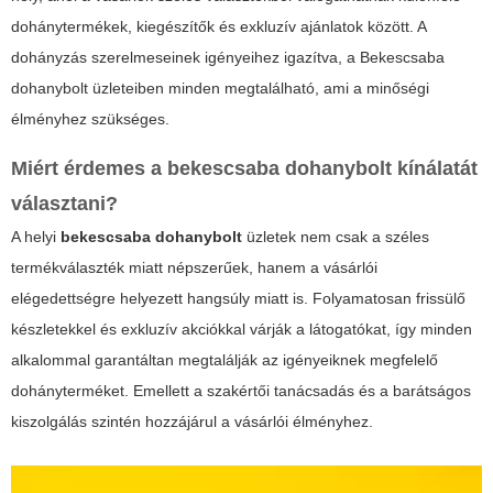
dohánytermékek, kiegészítők és exkluzív ajánlatok között. A
dohányzás szerelmeseinek igényeihez igazítva, a
Bekescsaba
dohanybolt
üzleteiben minden megtalálható, ami a minőségi
élményhez szükséges.
Miért érdemes a
bekescsaba dohanybolt
kínálatát
választani?
A helyi
bekescsaba dohanybolt
üzletek nem csak a széles
termékválaszték miatt népszerűek, hanem a vásárlói
elégedettségre helyezett hangsúly miatt is.
Folyamatosan frissülő
készletekkel és exkluzív akciókkal várják a látogatókat, így minden
alkalommal garantáltan megtalálják az igényeiknek megfelelő
dohányterméket.
Emellett a szakértői tanácsadás és a barátságos
kiszolgálás szintén hozzájárul a vásárlói élményhez.