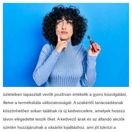
üzleteiben tapasztalt vevők pozitívan értékelik a gyors kiszolgálást,
illetve a termékskála változatosságát. A szakértői tanácsadásnak
köszönhetően sokan találnak rá új kedvenceikre, amelyek hosszú
távon elégedetté teszik őket. A kedvező árak és az állandó akciók
szintén hozzájárulnak a vásárlói lojalitáshoz, ami jól tükrözi a