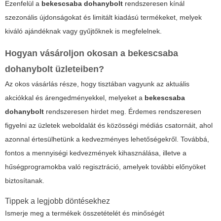
Ezenfelül a
bekescsaba dohanybolt
rendszeresen kínál
szezonális újdonságokat és limitált kiadású termékeket, melyek
kiváló ajándéknak vagy gyűjtőknek is megfelelnek.
Hogyan vásároljon okosan a
bekescsaba
dohanybolt
üzleteiben?
Az okos vásárlás része, hogy tisztában vagyunk az aktuális
akciókkal és árengedményekkel, melyeket a
bekescsaba
dohanybolt
rendszeresen hirdet meg. Érdemes rendszeresen
figyelni az üzletek weboldalát és közösségi médiás csatornáit, ahol
azonnal értesülhetünk a kedvezményes lehetőségekről. Továbbá,
fontos a mennyiségi kedvezmények kihasználása, illetve a
hűségprogramokba való regisztráció, amelyek további előnyöket
biztosítanak.
Tippek a legjobb döntésekhez
Ismerje meg a termékek összetételét és minőségét