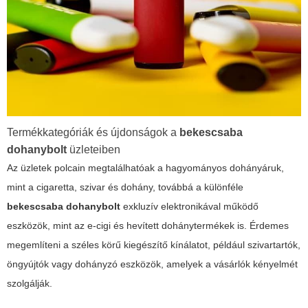
Termékkategóriák és újdonságok a
bekescsaba
dohanybolt
üzleteiben
Az üzletek polcain megtalálhatóak a hagyományos dohányáruk,
mint a cigaretta, szivar és dohány, továbbá a különféle
bekescsaba dohanybolt
exkluzív elektronikával működő
eszközök, mint az e-cigi és hevített dohánytermékek is. Érdemes
megemlíteni a széles körű kiegészítő kínálatot, például szivartartók,
öngyújtók vagy dohányzó eszközök, amelyek a vásárlók kényelmét
szolgálják.