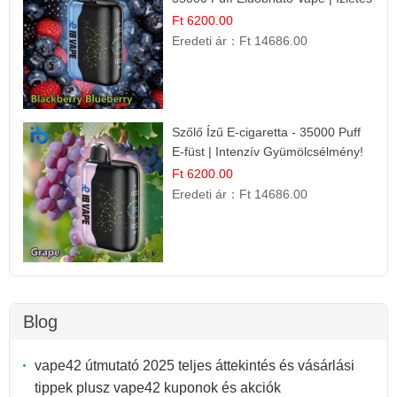
Gyümölcsökombináció!
Ft 6200.00
Eredeti ár：
Ft 14686.00
Szőlő Ízű E-cigaretta - 35000 Puff
E-füst | Intenzív Gyümölcsélmény!
Ft 6200.00
Eredeti ár：
Ft 14686.00
Blog
vape42 útmutató 2025 teljes áttekintés és vásárlási
tippek plusz vape42 kuponok és akciók