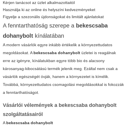
Kérjen tanácsot az üzlet alkalmazottaitól
Használja ki az online és helyszíni kedvezményeket
Figyelje a szezonális újdonságokat és limitált ajánlatokat
A fenntarthatóság szerepe a
bekescsaba
dohanybolt
kínálatában
A modern vásárlók egyre inkább értékelik a környezettudatos
megoldásokat. A
bekescsaba dohanybolt
üzletei is reagálnak
erre az igényre, kínálatukban egyre több bio és alacsony
károsanyag-kibocsátású termék jelenik meg.
Ezáltal nem csak a
vásárlók egészségét óvják, hanem a környezetet is kímélik.
Továbbá, környezettudatos csomagolási megoldásokkal is fokozzák
a fenntarthatóságot.
Vásárlói vélemények a
bekescsaba dohanybolt
szolgáltatásairól
A
bekescsaba dohanybolt