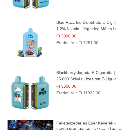
Blue Razz Ice Eldobható E-Cigi |
1.2% Nikotin | Jéghideg Málna Íz
Ft 3800.00
Eredeti ár：
Ft 7251.00
Blackberry Jagoda E-Cigaretta |
25.000 Szívás | Ízesített E-Liquid
Ft 5500.00
Eredeti ár：
Ft 11932.00
Feketeszeder és Eper Keverék -
35000 Puff Eldobható Vape | Ízletes