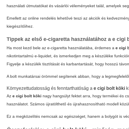
használati útmutatókat és vásárlói véleményeket talál, amelyek se
Emellett az online rendelés lehetővé teszi az akciók és kedvezmén
kiegészítőihez.
Tippek az első e-cigaretta használatához a
e cigi 
Ha most kezd bele az e-cigaretta használatába, érdemes a
e cigi 
nikotintartalmú e-liquidet, és ismerkedjen meg a készüléke funkciói
Figyelje a készülék tisztítását és karbantartását, hogy hosszú t
A bolt munkatársai örömmel segítenek abban, hogy a legmegfelelőbb
Környezettudatosság és fenntarthatóság a
e cigi bolt köki
k
Az
e cigi bolt köki
nagy hangsúlyt fektet arra, hogy termékei és c
használatot. Számos újratölthető és újrahasznosítható modell közü
Ez a megközelítés nemcsak az egészséget, hanem a bolygót is védi,