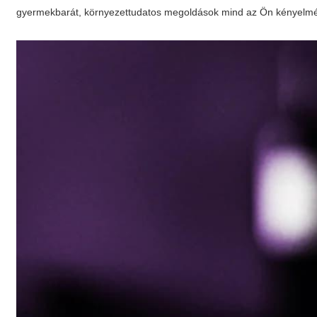
gyermekbarát, környezettudatos megoldások mind az Ön kényelmét 