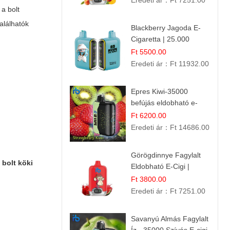
Eredeti ár：
Ft 7251.00
 a bolt
alálhatók
Blackberry Jagoda E-
Cigaretta | 25.000
Szívás | Ízesített E-
Ft 5500.00
Liquid
Eredeti ár：
Ft 11932.00
Epres Kiwi-35000
befújás eldobható e-
cigaretta
Ft 6200.00
Eredeti ár：
Ft 14686.00
Görögdinnye Fagylalt
i bolt köki
Eldobható E-Cigi |
12.000 Szívás | Édes
Ft 3800.00
Vízidín Íz
Eredeti ár：
Ft 7251.00
Savanyú Almás Fagylalt