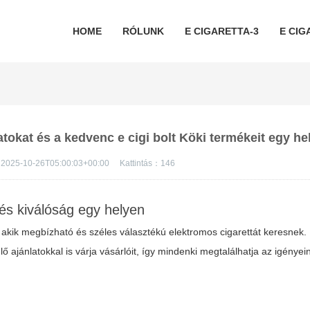
HOME
RÓLUNK
E CIGARETTA-3
E CIG
latokat és a kedvenc e cigi bolt Köki termékeit egy he
2025-10-26T05:00:03+00:00
Kattintás：
146
és kiválóság egy helyen
kik megbízható és széles választékú elektromos cigarettát keresnek. 
ajánlatokkal is várja vásárlóit, így mindenki megtalálhatja az igénye