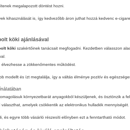
gítenek megalapozott döntést hozni.
yek kihasználását is, így kedvezőbb áron juthat hozzá kedvenc e-cigare
bolt köki
ajánlásával
bolt köki
szakértőinek tanácsait megfogadni. Kezdetben válasszon ala
val.
ávon élvezhesse a zökkenőmentes működést.
 modellt és ízt megtalálja, így a váltás élménye pozitív és egészséges
ínálatában
somagolásuk környezetbarát anyagokból készüljenek, és ösztönzik a fe
l választhat, amelyek csökkentik az elektronikus hulladék mennyiségét.
 és egyre több vásárló részesíti előnyben ezt a fenntartható módot.