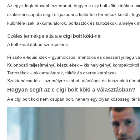
Az egyik legfontosabb szempont, hogy a
e cigi bolt köki
kínálata mi
szakértői csapata segít eligazodni a különféle termékek között, le
különféle ízek, akkumulátorok, porlasztók és tartozékok, amelyek m
Széles termékpaletta a
e cigi bolt köki
-nél
A bolt kínálatában szerepelnek:
Frissítő e-liquid ízek – gyümölcsös, mentolos és desszert jellegű va
Különböző teljesítményű készülékek – kis helyigényű kompaktoktól
Tartozékok – akkumulátorok, töltők és cserealkatrészek
Szaktanácsadás – személyre szabott ajánlások és használati útmu
Hogyan segít az
e cigi bolt köki
a választásban?
A
e cigi bolt köki
nem csupán bolt, hanem egy olyan közösségi tér is