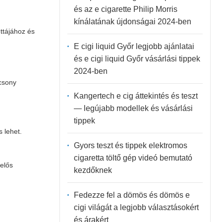
és az e cigarette Philip Morris
kínálatának újdonságai 2024-ben
ttájához és
E cigi liquid Győr legjobb ajánlatai
és e cigi liquid Győr vásárlási tippek
2024-ben
csony
Kangertech e cig áttekintés és teszt
— legújabb modellek és vásárlási
tippek
 lehet.
Gyors teszt és tippek elektromos
cigaretta töltő gép videó bemutató
lelős
kezdőknek
Fedezze fel a dömös és dömös e
cigi világát a legjobb választásokért
és árakért