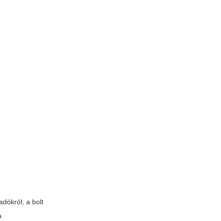
dókról, a bolt
a