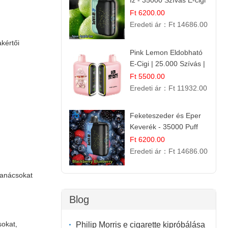
Íz - 35000 Szívás E-cigi
Ft 6200.00
Eredeti ár：
Ft 14686.00
kértői
Pink Lemon Eldobható
E-Cigi | 25.000 Szívás |
Rózsaszín Citrom Íz
Ft 5500.00
Eredeti ár：
Ft 11932.00
Feketeszeder és Eper
Keverék - 35000 Puff
Eldobható Vape | Ízletes
Ft 6200.00
Gyümölcsökombináció!
Eredeti ár：
Ft 14686.00
tanácsokat
Blog
sokat,
Philip Morris e cigarette kipróbálása