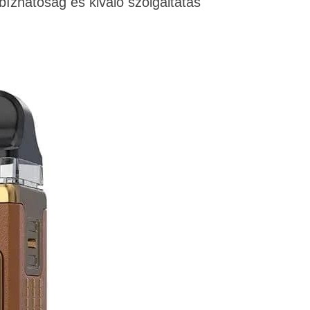
ízhatóság és kiváló szolgáltatás