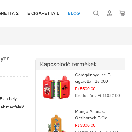
ARETTA-2
E CIGARETTA-1
BLOG
lyen
Kapcsolódó termékek
Görögdinnye Ice E-
cigaretta | 25.000
Befújás | Premium E-
Ft 5500.00
Liquid
Eredeti ár：
Ft 11932.00
Ez a hely
inek megfelelő
Mangó-Ananász-
Őszibarack E-Cigi |
12.000 Befújás |
Ft 3800.00
Tropikus Gyümölcs Íz