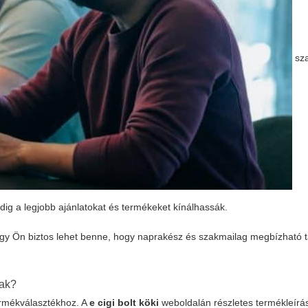
sza
ndig a legjobb ajánlatokat és termékeket kínálhassák.
így Ön biztos lehet benne, hogy naprakész és szakmailag megbízható 
nak?
termékválasztékhoz. A
e cigi bolt köki
weboldalán részletes termékleírá