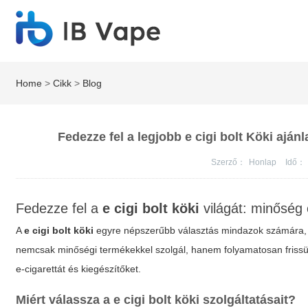
Home
>
Cikk
>
Blog
Fedezze fel a legjobb e cigi bolt Köki aján
Szerző：
Honlap
Idő：
Fedezze fel a
e cigi bolt köki
világát: minőség 
A
e cigi bolt köki
egyre népszerűbb választás mindazok számára, a
nemcsak minőségi termékekkel szolgál, hanem folyamatosan frissülő 
e-cigarettát és kiegészítőket.
Miért válassza a
e cigi bolt köki
szolgáltatásait?