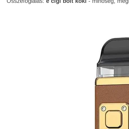
Összefoglalás:
e cigi bolt köki
- minőség, megb