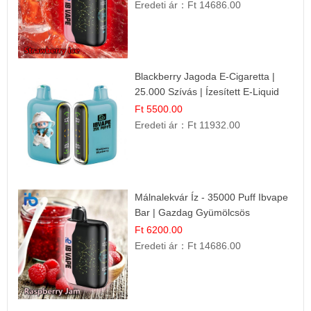
Eredeti ár：
Ft 14686.00
Blackberry Jagoda E-Cigaretta |
25.000 Szívás | Ízesített E-Liquid
Ft 5500.00
Eredeti ár：
Ft 11932.00
Málnalekvár Íz - 35000 Puff Ibvape
Bar | Gazdag Gyümölcsös
Ízélmény!
Ft 6200.00
Eredeti ár：
Ft 14686.00