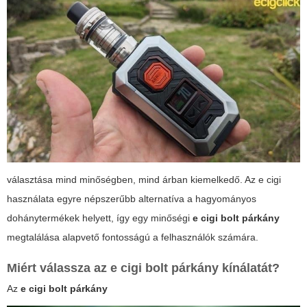
választása mind minőségben, mind árban kiemelkedő. Az e cigi
használata egyre népszerűbb alternatíva a hagyományos
dohánytermékek helyett, így egy minőségi
e cigi bolt párkány
megtalálása alapvető fontosságú a felhasználók számára.
Miért válassza az
e cigi bolt párkány
kínálatát?
Az
e cigi bolt párkány