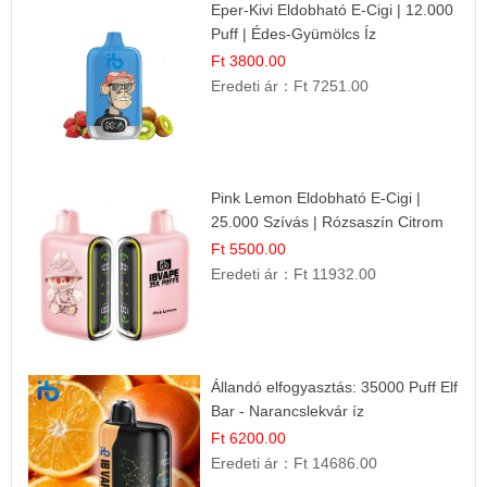
Eper-Kivi Eldobható E-Cigi | 12.000
Puff | Édes-Gyümölcs Íz
Ft 3800.00
Eredeti ár：
Ft 7251.00
Pink Lemon Eldobható E-Cigi |
25.000 Szívás | Rózsaszín Citrom
Íz
Ft 5500.00
Eredeti ár：
Ft 11932.00
Állandó elfogyasztás: 35000 Puff Elf
Bar - Narancslekvár íz
Ft 6200.00
Eredeti ár：
Ft 14686.00