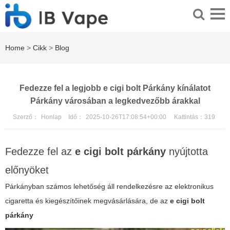
Home
>
Cikk
>
Blog
Fedezze fel a legjobb e cigi bolt Párkány kínálatot
Párkány városában a legkedvezőbb árakkal
Szerző：
Honlap
Idő：
2025-10-26T17:08:54+00:00
Kattintás：
319
Fedezze fel az
e cigi bolt párkány
nyújtotta
előnyöket
Párkányban számos lehetőség áll rendelkezésre az elektronikus
cigaretta és kiegészítőinek megvásárlására, de az
e cigi bolt
párkány