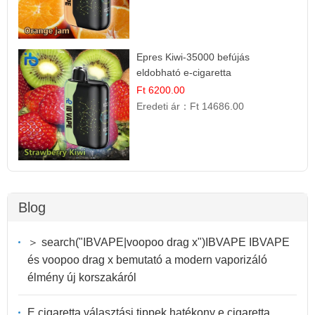
Epres Kiwi-35000 befújás
eldobható e-cigaretta
Ft 6200.00
Eredeti ár：
Ft 14686.00
Blog
＞ search("IBVAPE|voopoo drag x")IBVAPE IBVAPE
és voopoo drag x bemutató a modern vaporizáló
élmény új korszakáról
E cigaretta választási tippek hatékony e cigaretta