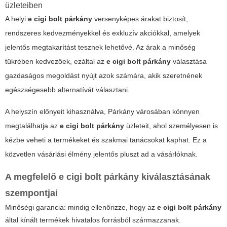
üzleteiben
A helyi
e cigi bolt párkány
versenyképes árakat biztosít,
rendszeres kedvezményekkel és exkluzív akciókkal, amelyek
jelentős megtakarítást tesznek lehetővé. Az árak a minőség
tükrében kedvezőek, ezáltal az
e cigi bolt párkány
választása
gazdaságos megoldást nyújt azok számára, akik szeretnének
egészségesebb alternatívát választani.
A helyszín előnyeit kihasználva, Párkány városában könnyen
megtalálhatja az
e cigi bolt párkány
üzleteit, ahol személyesen is
kézbe veheti a termékeket és szakmai tanácsokat kaphat. Ez a
közvetlen vásárlási élmény jelentős pluszt ad a vásárlóknak.
A megfelelő
e cigi bolt párkány
kiválasztásának
szempontjai
Minőségi garancia: mindig ellenőrizze, hogy az
e cigi bolt párkány
által kínált termékek hivatalos forrásból származzanak.