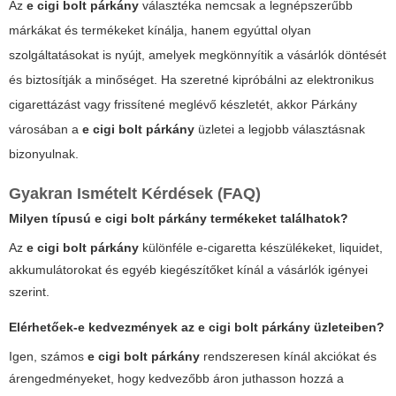
Az
e cigi bolt párkány
választéka nemcsak a legnépszerűbb
márkákat és termékeket kínálja, hanem egyúttal olyan
szolgáltatásokat is nyújt, amelyek megkönnyítik a vásárlók döntését
és biztosítják a minőséget. Ha szeretné kipróbálni az elektronikus
cigarettázást vagy frissítené meglévő készletét, akkor Párkány
városában a
e cigi bolt párkány
üzletei a legjobb választásnak
bizonyulnak.
Gyakran Ismételt Kérdések (FAQ)
Milyen típusú
e cigi bolt párkány
termékeket találhatok?
Az
e cigi bolt párkány
különféle e-cigaretta készülékeket, liquidet,
akkumulátorokat és egyéb kiegészítőket kínál a vásárlók igényei
szerint.
Elérhetőek-e kedvezmények az
e cigi bolt párkány
üzleteiben?
Igen, számos
e cigi bolt párkány
rendszeresen kínál akciókat és
árengedményeket, hogy kedvezőbb áron juthasson hozzá a