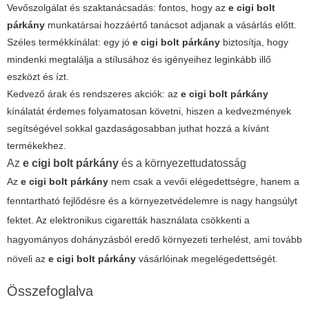
Vevőszolgálat és szaktanácsadás: fontos, hogy az
e cigi bolt
párkány
munkatársai hozzáértő tanácsot adjanak a vásárlás előtt.
Széles termékkínálat: egy jó
e cigi bolt párkány
biztosítja, hogy
mindenki megtalálja a stílusához és igényeihez leginkább illő
eszközt és ízt.
Kedvező árak és rendszeres akciók: az
e cigi bolt párkány
kínálatát érdemes folyamatosan követni, hiszen a kedvezmények
segítségével sokkal gazdaságosabban juthat hozzá a kívánt
termékekhez.
Az
e cigi bolt párkány
és a környezettudatosság
Az
e cigi bolt párkány
nem csak a vevői elégedettségre, hanem a
fenntartható fejlődésre és a környezetvédelemre is nagy hangsúlyt
fektet. Az elektronikus cigaretták használata csökkenti a
hagyományos dohányzásból eredő környezeti terhelést, ami tovább
növeli az
e cigi bolt párkány
vásárlóinak megelégedettségét.
Összefoglalva