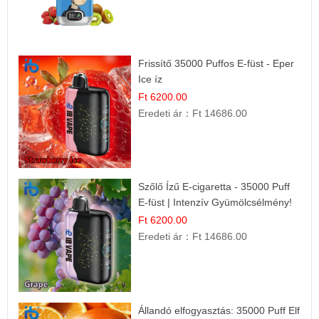
Frissítő 35000 Puffos E-füst - Eper
Ice íz
Ft 6200.00
Eredeti ár：
Ft 14686.00
Szőlő Ízű E-cigaretta - 35000 Puff
E-füst | Intenzív Gyümölcsélmény!
Ft 6200.00
Eredeti ár：
Ft 14686.00
Állandó elfogyasztás: 35000 Puff Elf