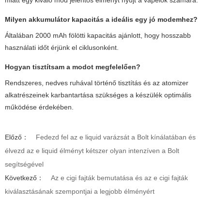
Milyen akkumulátor kapacitás a ideális egy jó modemhez?
Általában 2000 mAh fölötti kapacitás ajánlott, hogy hosszabb
használati időt érjünk el ciklusonként.
Hogyan tisztítsam a modot megfelelően?
Rendszeres, nedves ruhával történő tisztítás és az atomizer
alkatrészeinek karbantartása szükséges a készülék optimális
működése érdekében.
Előző：
Fedezd fel az e liquid varázsát a Bolt kínálatában és
élvezd az e liquid élményt kétszer olyan intenzíven a Bolt
segítségével
Következő：
Az e cigi fajták bemutatása és az e cigi fajták
kiválasztásának szempontjai a legjobb élményért