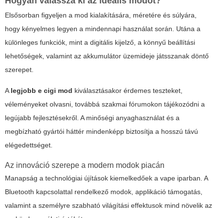
Hogyan válassza ki az ideális modot?
Elsősorban figyeljen a mod kialakítására, méretére és súlyára,
hogy kényelmes legyen a mindennapi használat során. Utána a
különleges funkciók, mint a digitális kijelző, a könnyű beállítási
lehetőségek, valamint az akkumulátor üzemideje játsszanak döntő
szerepet.
A
legjobb e cigi mod
kiválasztásakor érdemes teszteket,
véleményeket olvasni, továbbá szakmai fórumokon tájékozódni a
legújabb fejlesztésekről. A minőségi anyaghasználat és a
megbízható gyártói háttér mindenképp biztosítja a hosszú távú
elégedettséget.
Az innováció szerepe a modern modok piacán
Manapság a technológiai újítások kiemelkedőek a vape iparban. A
Bluetooth kapcsolattal rendelkező modok, applikáció támogatás,
valamint a személyre szabható világítási effektusok mind növelik az