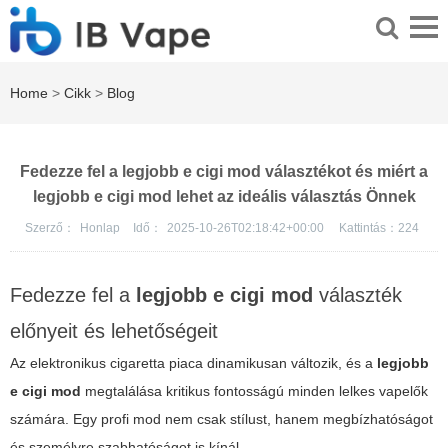
Home
>
Cikk
>
Blog
Fedezze fel a legjobb e cigi mod választékot és miért a
legjobb e cigi mod lehet az ideális választás Önnek
Szerző：
Honlap
Idő：
2025-10-26T02:18:42+00:00
Kattintás：
224
Fedezze fel a
legjobb e cigi mod
választék
előnyeit és lehetőségeit
Az elektronikus cigaretta piaca dinamikusan változik, és a
legjobb
e cigi mod
megtalálása kritikus fontosságú minden lelkes vapelők
számára. Egy profi mod nem csak stílust, hanem megbízhatóságot
és személyre szabhatóságot is kínál.