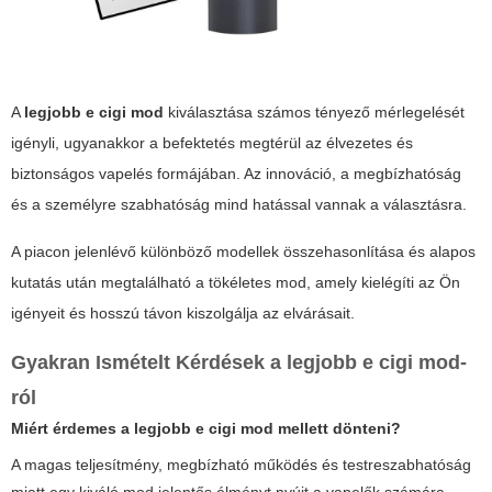
A
legjobb e cigi mod
kiválasztása számos tényező mérlegelését
igényli, ugyanakkor a befektetés megtérül az élvezetes és
biztonságos vapelés formájában. Az innováció, a megbízhatóság
és a személyre szabhatóság mind hatással vannak a választásra.
A piacon jelenlévő különböző modellek összehasonlítása és alapos
kutatás után megtalálható a tökéletes mod, amely kielégíti az Ön
igényeit és hosszú távon kiszolgálja az elvárásait.
Gyakran Ismételt Kérdések a
legjobb e cigi mod
-
ról
Miért érdemes a
legjobb e cigi mod
mellett dönteni?
A magas teljesítmény, megbízható működés és testreszabhatóság
miatt egy kiváló mod jelentős élményt nyújt a vapelők számára.