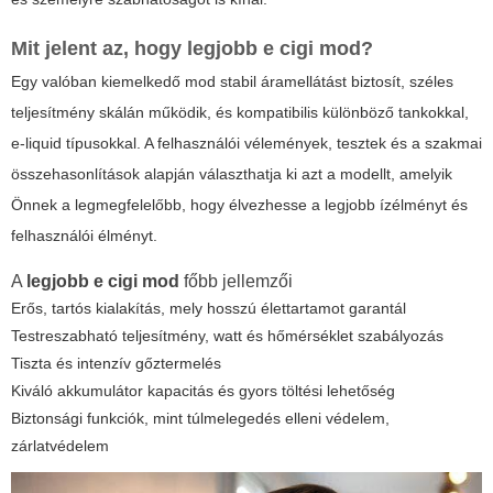
Mit jelent az, hogy
legjobb e cigi mod
?
Egy valóban kiemelkedő mod stabil áramellátást biztosít, széles
teljesítmény skálán működik, és kompatibilis különböző tankokkal,
e-liquid típusokkal. A felhasználói vélemények, tesztek és a szakmai
összehasonlítások alapján választhatja ki azt a modellt, amelyik
Önnek a legmegfelelőbb, hogy élvezhesse a legjobb ízélményt és
felhasználói élményt.
A
legjobb e cigi mod
főbb jellemzői
Erős, tartós kialakítás, mely hosszú élettartamot garantál
Testreszabható teljesítmény, watt és hőmérséklet szabályozás
Tiszta és intenzív gőztermelés
Kiváló akkumulátor kapacitás és gyors töltési lehetőség
Biztonsági funkciók, mint túlmelegedés elleni védelem,
zárlatvédelem