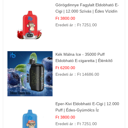
Görögdinnye Fagylalt Eldobható E-
Cigi | 12.000 Szívás | Édes Vízidín
Íz
Ft 3800.00
Eredeti ár：
Ft 7251.00
Kék Málna Ice - 35000 Puff
Eldobható E-cigaretta | Élénkítő
Gyümölcsös Frissesség!
Ft 6200.00
Eredeti ár：
Ft 14686.00
Eper-Kivi Eldobható E-Cigi | 12.000
Puff | Édes-Gyümölcs Íz
Ft 3800.00
Eredeti ár：
Ft 7251.00