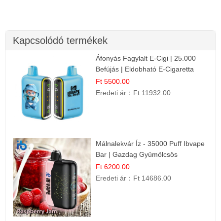
Kapcsolódó termékek
Áfonyás Fagylalt E-Cigi | 25.000
Befújás | Eldobható E-Cigaretta
Ft 5500.00
Eredeti ár：
Ft 11932.00
Málnalekvár Íz - 35000 Puff Ibvape
Bar | Gazdag Gyümölcsös
Ízélmény!
Ft 6200.00
Eredeti ár：
Ft 14686.00