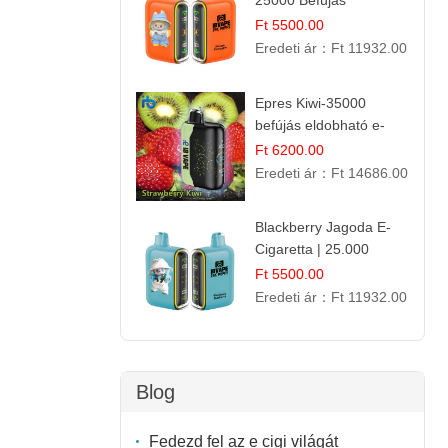
25000 Befújás
Eldobható E-ciga |
Ft 5500.00
Trópusi Gyümölcs
Eredeti ár：
Ft 11932.00
Élmény!
Epres Kiwi-35000
befújás eldobható e-
cigaretta
Ft 6200.00
Eredeti ár：
Ft 14686.00
Blackberry Jagoda E-
Cigaretta | 25.000
Szívás | Ízesített E-
Ft 5500.00
Liquid
Eredeti ár：
Ft 11932.00
Blog
Fedezd fel az e cigi világát