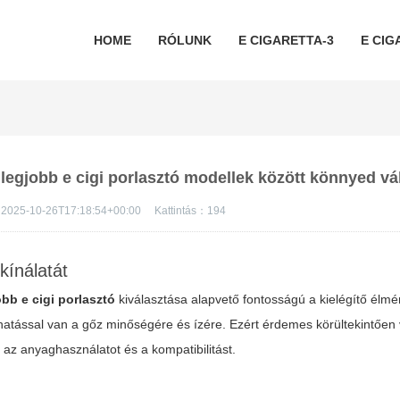
HOME
RÓLUNK
E CIGARETTA-3
E CIG
a legjobb e cigi porlasztó modellek között könnyed vá
2025-10-26T17:18:54+00:00
Kattintás：
194
kínálatát
obb e cigi porlasztó
kiválasztása alapvető fontosságú a kielégítő élmé
 hatással van a gőz minőségére és ízére. Ezért érdemes körültekintően 
 az anyaghasználatot és a kompatibilitást.