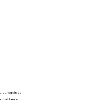
karbantartás és
tató ebben a