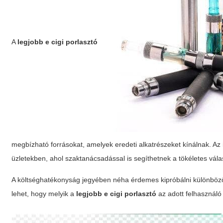
A
legjobb e cigi porlasztó
megbízható forrásokat, amelyek eredeti alkatrészeket kínálnak. Az 
üzletekben, ahol szaktanácsadással is segíthetnek a tökéletes vál
A költséghatékonyság jegyében néha érdemes kipróbálni különböző gy
lehet, hogy melyik a
legjobb e cigi porlasztó
az adott felhasznál