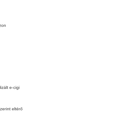
zon
zált e-cigi
erint eltérő