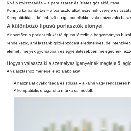
Kiváló ízvisszaadás – a para száraz és ízletes gőz előállítása.
Könnyű karbantartás – a porlasztó alkatrészeinek cseréje és tisztí
Kompatibilitás – különböző e-cigi modellekkel való univerzális has
A különböző típusú porlasztók előnyei
Alapvetően a porlasztók két fő típusa létezik: a hagyományos huzal
rendelkezik, ami lassabb gőzképződést eredményez, de intenzíveb
elemek, melyek gyorsabban és egyenletesebben melegednek, ezze
Hogyan válassza ki a személyes igényeinek megfelelő legjob
A választáshoz mérlegelje az alábbiakat:
A használat gyakorisága és stílusa – alkalmi vagy rendszeres 
A kompatibilis e-cigaretta márka és modell.