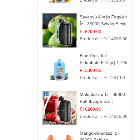
Eredeti ár：
Ft 7251.00
Savanyú Almás Fagylalt
Íz - 35000 Szívás E-cigi
Ft 6200.00
Eredeti ár：
Ft 14686.00
Blue Razz Ice
Eldobható E-Cigi | 1.2%
Nikotin | Jéghideg
Ft 3800.00
Málna Íz
Eredeti ár：
Ft 7251.00
Málnalekvár Íz - 35000
Puff Ibvape Bar |
Gazdag Gyümölcsös
Ft 6200.00
Ízélmény!
Eredeti ár：
Ft 14686.00
Mangó-Ananász Íz -