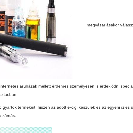
megvásárlásakor válass
internetes áruházak mellett érdemes személyesen is érdeklődni speciali
asztásban.
ártók termékeit, hiszen az adott e-cigi készülék és az egyéni ízlés sz
ó számára.