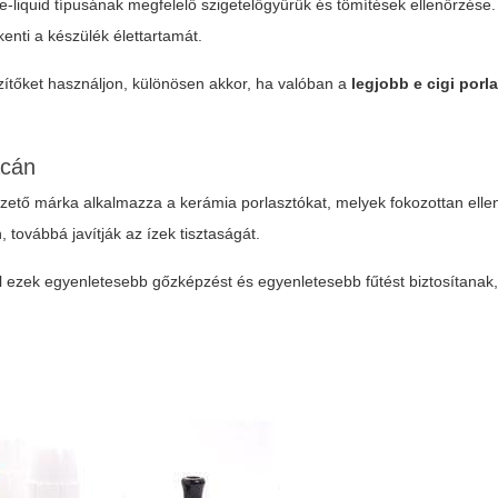
 e-liquid típusának megfelelő szigetelőgyűrűk és tömítések ellenőrzése.
kenti a készülék élettartamát.
szítőket használjon, különösen akkor, ha valóban a
legjobb e cigi porl
acán
zető márka alkalmazza a kerámia porlasztókat, melyek fokozottan elle
ovábbá javítják az ízek tisztaságát.
vel ezek egyenletesebb gőzképzést és egyenletesebb fűtést biztosítanak,