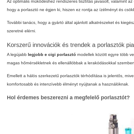
Az optimális működéshez rendszeres tisztítás javasolt, valamint az
hogy a porlasztó
ne égjen ki
, hiszen ez rontja az ízélményt és csök
További tanács, hogy a gyártó által ajánlott alkatrészeket és kiegé
szeretné elérni.
Korszerű innovációk és trendek a porlasztók pi
A legújabb
legjobb e cigi porlasztó
modellek között egyre több ve
magas hőmérsékletnek és ellenállóbbak a lerakódásokkal szemben, t
Emellett a hálós szerkezetű porlasztók térhódítása is jelentős, mi
komfortosabb és intenzívebb élményt nyújtanak a használóknak.
Hol érdemes beszerezni a megfelelő porlasztót?