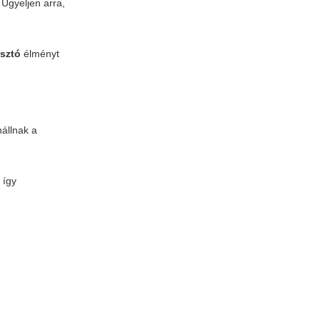
 Ügyeljen arra,
asztó
élményt
nállnak a
 így