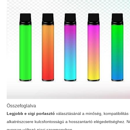
Összefoglalva
Legjobb e cigi porlasztó
választásánál a minőség, kompatibilitás 
alkatrészcsere kulcsfontosságú a hosszantartó elégedettséghez. N
gyorsan változó piaci szegmensben.