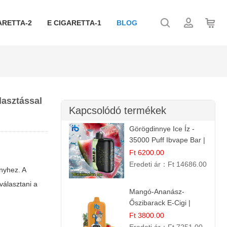
ARETTA-2
E CIGARETTA-1
BLOG
lasztással
Kapcsolódó termékek
Görögdinnye Ice Íz -
35000 Puff Ibvape Bar |
Frissítő Mentolos
Ft 6200.00
Élmény!
Eredeti ár：
Ft 14686.00
nyhez. A
választani a
Mangó-Ananász-
Őszibarack E-Cigi |
12.000 Befújás |
Ft 3800.00
Tropikus Gyümölcs Íz