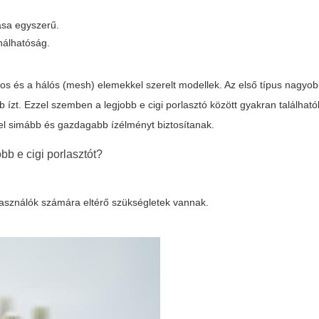
tása egyszerű.
ználhatóság.
os és a hálós (mesh) elemekkel szerelt modellek. Az első típus nagyobb
b ízt. Ezzel szemben a
legjobb e cigi porlasztó
között gyakran található
l simább és gazdagabb ízélményt biztosítanak.
b e cigi porlasztót?
használók számára eltérő szükségletek vannak.