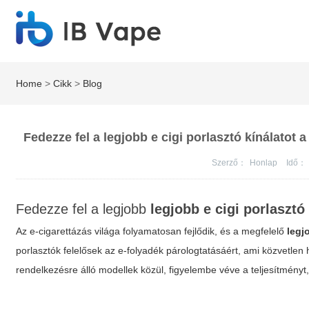
Home
>
Cikk
>
Blog
Fedezze fel a legjobb e cigi porlasztó kínálatot 
Szerző：
Honlap
Idő：
Fedezze fel a legjobb
legjobb e cigi porlasztó
Az e-cigarettázás világa folyamatosan fejlődik, és a megfelelő
legj
porlasztók felelősek az e-folyadék párologtatásáért, ami közvetlen
rendelkezésre álló modellek közül, figyelembe véve a teljesítményt,