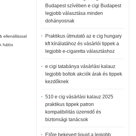
Budapest szívében e cigi Budapest
legjobb választása minden
dohányosnak
Praktikus útmutató az e cig hungary
 ellenállással
kft kínálatához és vásárlói tippek a
k hálós
legjobb e-cigaretta választáshoz
e cigi tatabánya vásárlási kalauz
legjobb boltok akciók árak és tippek
kezdőknek
510 e cig vásárlási kalauz 2025
praktikus tippek patron
kompatibilitás üzemidő és
biztonsági tanácsok
Előre bekevert liquid a legjobb