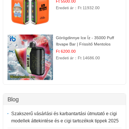
Gyümölcs Élmény!
Ft 5500.00
Eredeti ár：
Ft 11932.00
Görögdinnye Ice Íz - 35000 Puff
Ibvape Bar | Frissítő Mentolos
Élmény!
Ft 6200.00
Eredeti ár：
Ft 14686.00
Blog
Szakszerű vásárlási és karbantartási útmutató e cigi
modellek áttekintése és e cigi tartozékok tippek 2025