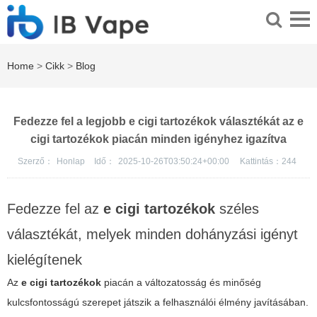
Home
>
Cikk
>
Blog
Fedezze fel a legjobb e cigi tartozékok választékát az e
cigi tartozékok piacán minden igényhez igazítva
Szerző：
Honlap
Idő：
2025-10-26T03:50:24+00:00
Kattintás：
244
Fedezze fel az
e cigi tartozékok
széles
választékát, melyek minden dohányzási igényt
kielégítenek
Az
e cigi tartozékok
piacán a változatosság és minőség
kulcsfontosságú szerepet játszik a felhasználói élmény javításában.