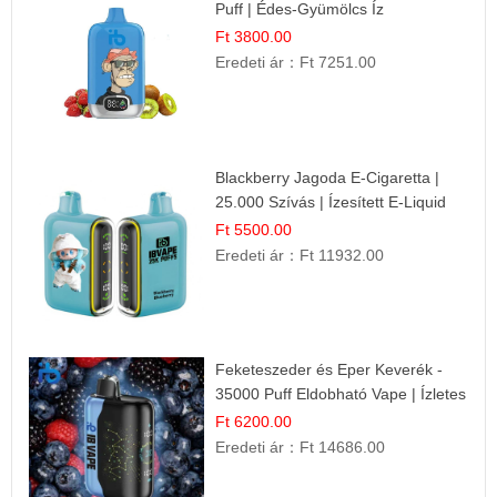
Puff | Édes-Gyümölcs Íz
Ft 3800.00
Eredeti ár：
Ft 7251.00
Blackberry Jagoda E-Cigaretta |
25.000 Szívás | Ízesített E-Liquid
Ft 5500.00
Eredeti ár：
Ft 11932.00
Feketeszeder és Eper Keverék -
35000 Puff Eldobható Vape | Ízletes
Gyümölcsökombináció!
Ft 6200.00
Eredeti ár：
Ft 14686.00