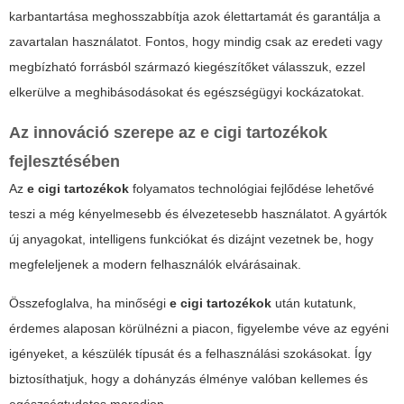
karbantartása meghosszabbítja azok élettartamát és garantálja a
zavartalan használatot. Fontos, hogy mindig csak az eredeti vagy
megbízható forrásból származó kiegészítőket válasszuk, ezzel
elkerülve a meghibásodásokat és egészségügyi kockázatokat.
Az innováció szerepe az
e cigi tartozékok
fejlesztésében
Az
e cigi tartozékok
folyamatos technológiai fejlődése lehetővé
teszi a még kényelmesebb és élvezetesebb használatot. A gyártók
új anyagokat, intelligens funkciókat és dizájnt vezetnek be, hogy
megfeleljenek a modern felhasználók elvárásainak.
Összefoglalva, ha minőségi
e cigi tartozékok
után kutatunk,
érdemes alaposan körülnézni a piacon, figyelembe véve az egyéni
igényeket, a készülék típusát és a felhasználási szokásokat. Így
biztosíthatjuk, hogy a dohányzás élménye valóban kellemes és
egészségtudatos maradjon.