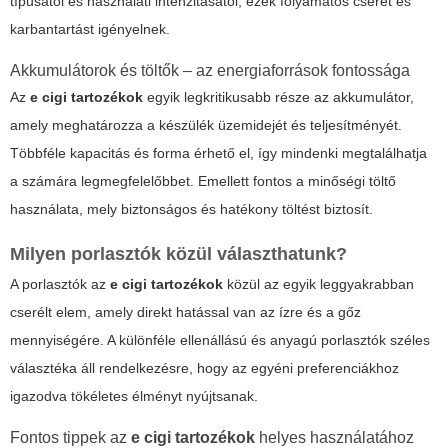
típusától és használati intenzitásától, ezek folyamatos cserét és
karbantartást igényelnek.
Akkumulátorok és töltők – az energiaforrások fontossága
Az
e cigi tartozékok
egyik legkritikusabb része az akkumulátor,
amely meghatározza a készülék üzemidejét és teljesítményét.
Többféle kapacitás és forma érhető el, így mindenki megtalálhatja
a számára legmegfelelőbbet. Emellett fontos a minőségi töltő
használata, mely biztonságos és hatékony töltést biztosít.
Milyen porlasztók közül választhatunk?
A porlasztók az
e cigi tartozékok
közül az egyik leggyakrabban
cserélt elem, amely direkt hatással van az ízre és a gőz
mennyiségére. A különféle ellenállású és anyagú porlasztók széles
választéka áll rendelkezésre, hogy az egyéni preferenciákhoz
igazodva tökéletes élményt nyújtsanak.
Fontos tippek az
e cigi tartozékok
helyes használatához