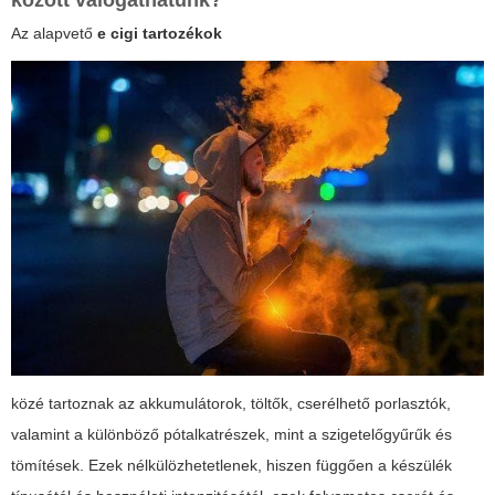
között válogathatunk?
Az alapvető
e cigi tartozékok
közé tartoznak az akkumulátorok, töltők, cserélhető porlasztók,
valamint a különböző pótalkatrészek, mint a szigetelőgyűrűk és
tömítések. Ezek nélkülözhetetlenek, hiszen függően a készülék