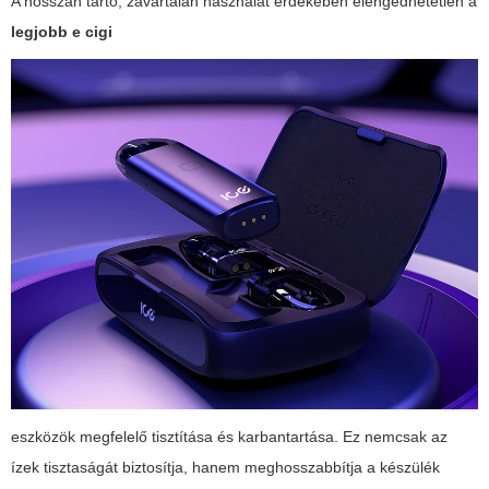
A hosszan tartó, zavartalan használat érdekében elengedhetetlen a
legjobb e cigi
eszközök megfelelő tisztítása és karbantartása. Ez nemcsak az
ízek tisztaságát biztosítja, hanem meghosszabbítja a készülék