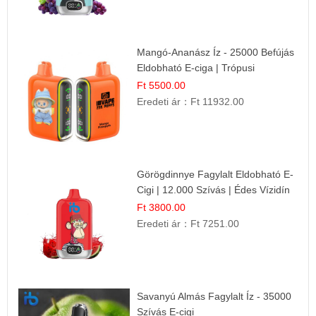
Mangó-Ananász Íz - 25000 Befújás
Eldobható E-ciga | Trópusi
Gyümölcs Élmény!
Ft 5500.00
Eredeti ár：
Ft 11932.00
Görögdinnye Fagylalt Eldobható E-
Cigi | 12.000 Szívás | Édes Vízidín
Íz
Ft 3800.00
Eredeti ár：
Ft 7251.00
Savanyú Almás Fagylalt Íz - 35000
Szívás E-cigi