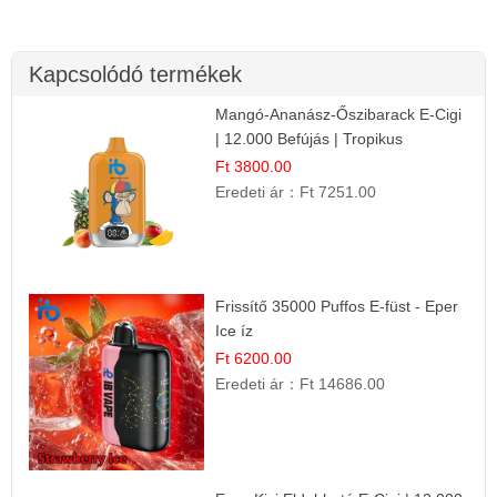
Kapcsolódó termékek
Mangó-Ananász-Őszibarack E-Cigi
| 12.000 Befújás | Tropikus
Gyümölcs Íz
Ft 3800.00
Eredeti ár：
Ft 7251.00
Frissítő 35000 Puffos E-füst - Eper
Ice íz
Ft 6200.00
Eredeti ár：
Ft 14686.00