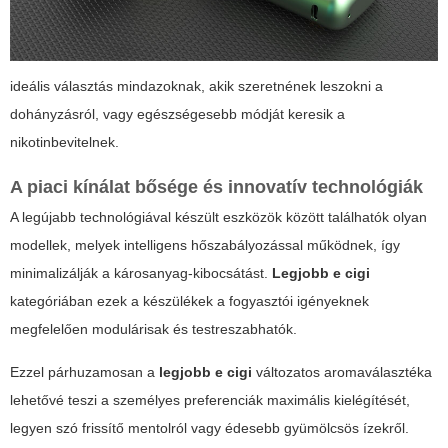
ideális választás mindazoknak, akik szeretnének leszokni a
dohányzásról, vagy egészségesebb módját keresik a
nikotinbevitelnek.
A piaci kínálat bősége és innovatív technológiák
A legújabb technológiával készült eszközök között találhatók olyan
modellek, melyek intelligens hőszabályozással működnek, így
minimalizálják a károsanyag-kibocsátást.
Legjobb e cigi
kategóriában ezek a készülékek a fogyasztói igényeknek
megfelelően modulárisak és testreszabhatók.
Ezzel párhuzamosan a
legjobb e cigi
változatos aromaválasztéka
lehetővé teszi a személyes preferenciák maximális kielégítését,
legyen szó frissítő mentolról vagy édesebb gyümölcsös ízekről.