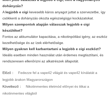
dohányzás?
A
legjobb e cigi
kevesebb káros anyagot juttat a szervezetbe, így
csökkenti a dohányzás okozta egészségügyi kockázatokat.
Milyen szempontok alapján válasszak
legjobb e cigi
készüléket?
Fontos az akkumulátor kapacitása, a nikotinpótlási igény, az eszköz
kezelhetősége és az ízek elérhetősége.
Milyen gyakran kell karbantartani a
legjobb e cigi
eszközt?
Ideális esetben minden használat után érdemes megtisztítani, és
rendszeresen ellenőrizni az alkatrészek állapotát.
Előző：
Fedezze fel a vape42 világát és vape42 kínálatát a
legjobb árakon Magyarországon
Következő：
Nikotinmentes életmód előnyei és titkai a
nikotinmentes világból