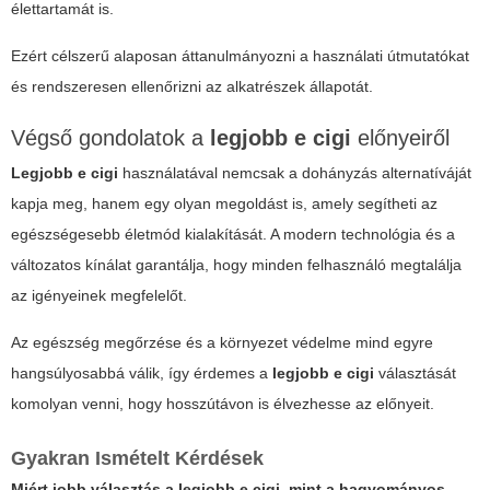
élettartamát is.
Ezért célszerű alaposan áttanulmányozni a használati útmutatókat
és rendszeresen ellenőrizni az alkatrészek állapotát.
Végső gondolatok a
legjobb e cigi
előnyeiről
Legjobb e cigi
használatával nemcsak a dohányzás alternatíváját
kapja meg, hanem egy olyan megoldást is, amely segítheti az
egészségesebb életmód kialakítását. A modern technológia és a
változatos kínálat garantálja, hogy minden felhasználó megtalálja
az igényeinek megfelelőt.
Az egészség megőrzése és a környezet védelme mind egyre
hangsúlyosabbá válik, így érdemes a
legjobb e cigi
választását
komolyan venni, hogy hosszútávon is élvezhesse az előnyeit.
Gyakran Ismételt Kérdések
Miért jobb választás a
legjobb e cigi
, mint a hagyományos