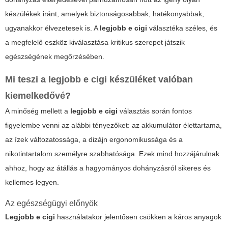
készülékek iránt, amelyek biztonságosabbak, hatékonyabbak,
ugyanakkor élvezetesek is. A
legjobb e cigi
választéka széles, és
a megfelelő eszköz kiválasztása kritikus szerepet játszik
egészségének megőrzésében.
Mi teszi a
legjobb e cigi
készüléket valóban
kiemelkedővé?
A minőség mellett a
legjobb e cigi
választás során fontos
figyelembe venni az alábbi tényezőket: az akkumulátor élettartama,
az ízek változatossága, a dizájn ergonomikussága és a
nikotintartalom személyre szabhatósága. Ezek mind hozzájárulnak
ahhoz, hogy az átállás a hagyományos dohányzásról sikeres és
kellemes legyen.
Az egészségügyi előnyök
Legjobb e cigi
használatakor jelentősen csökken a káros anyagok