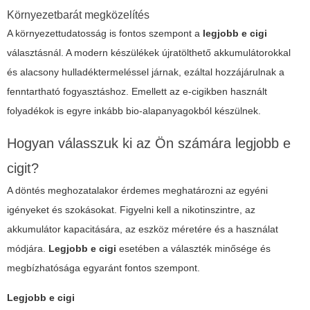
Környezetbarát megközelítés
A környezettudatosság is fontos szempont a
legjobb e cigi
választásnál. A modern készülékek újratölthető akkumulátorokkal
és alacsony hulladéktermeléssel járnak, ezáltal hozzájárulnak a
fenntartható fogyasztáshoz. Emellett az e-cigikben használt
folyadékok is egyre inkább bio-alapanyagokból készülnek.
Hogyan válasszuk ki az Ön számára legjobb e
cigit?
A döntés meghozatalakor érdemes meghatározni az egyéni
igényeket és szokásokat. Figyelni kell a nikotinszintre, az
akkumulátor kapacitására, az eszköz méretére és a használat
módjára.
Legjobb e cigi
esetében a választék minősége és
megbízhatósága egyaránt fontos szempont.
Legjobb e cigi