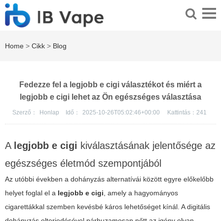
Home
>
Cikk
>
Blog
Fedezze fel a legjobb e cigi választékot és miért a
legjobb e cigi lehet az Ön egészséges választása
Szerző：
Honlap
Idő：
2025-10-26T05:02:46+00:00
Kattintás：
241
A
legjobb e cigi
kiválasztásának jelentősége az
egészséges életmód szempontjából
Az utóbbi években a dohányzás alternatívái között egyre előkelőbb
helyet foglal el a
legjobb e cigi
, amely a hagyományos
cigarettákkal szemben kevésbé káros lehetőséget kínál. A
digitális
dohányzás
elterjedésével párhuzamosan nőtt az igény olyan