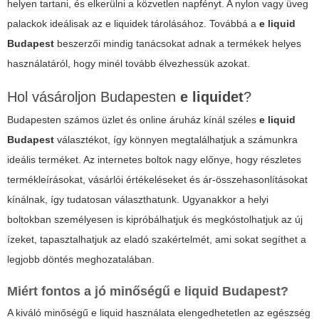
helyen tartani, és elkerülni a közvetlen napfényt. A nylon vagy üveg
palackok ideálisak az e liquidek tárolásához. Továbbá a
e liquid
Budapest
beszerzői mindig tanácsokat adnak a termékek helyes
használatáról, hogy minél tovább élvezhessük azokat.
Hol vásároljon Budapesten
e liquidet
?
Budapesten számos üzlet és online áruház kínál széles
e liquid
Budapest
választékot, így könnyen megtalálhatjuk a számunkra
ideális terméket. Az internetes boltok nagy előnye, hogy részletes
termékleírásokat, vásárlói értékeléseket és ár-összehasonlításokat
kínálnak, így tudatosan választhatunk. Ugyanakkor a helyi
boltokban személyesen is kipróbálhatjuk és megkóstolhatjuk az új
ízeket, tapasztalhatjuk az eladó szakértelmét, ami sokat segíthet a
legjobb döntés meghozatalában.
Miért fontos a jó minőségű
e liquid Budapest
?
A kiváló minőségű e liquid használata elengedhetetlen az egészség