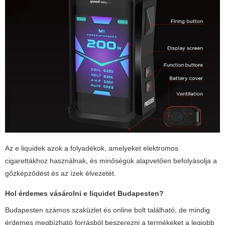
Az e liquidek azok a folyadékok, amelyeket elektromos
cigarettákhoz használnak, és minőségük alapvetően befolyásolja a
gőzképződést és az ízek élvezetét.
Hol érdemes vásárolni e liquidet Budapesten?
Budapesten számos szaküzlet és online bolt található, de mindig
érdemes megbízható forrásból beszerezni a termékeket a legjobb