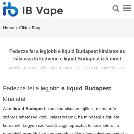
Home
>
Cikk
>
Blog
Fedezze fel a legjobb e liquid Budapest kínálatot és
válassza ki kedvenc e liquid Budapest ízét most
Szerző：
Honlap
Idő：
2025-10-26T02:39:36+00:00
Kattintás：
210
Fedezze fel a legjobb
e liquid Budapest
kínálatát
Az
e liquid Budapest
piac dinamikusan fejlődik, és ma már
számos lehetőség közül választhatunk, ha minőségi e liquidet
keresünk. Legyen szó kezdő vagy tapasztalt felhasználóról, a
megfelelő aromák és alapanyagok kiválasztása kulcsfontosságú a