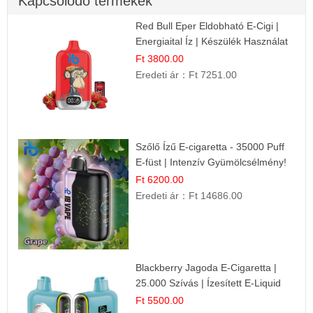
Kapcsolódó termékek
Red Bull Eper Eldobható E-Cigi |
Energiaital Íz | Készülék Használat
Ft 3800.00
Eredeti ár：
Ft 7251.00
Szőlő Ízű E-cigaretta - 35000 Puff
E-füst | Intenzív Gyümölcsélmény!
Ft 6200.00
Eredeti ár：
Ft 14686.00
Blackberry Jagoda E-Cigaretta |
25.000 Szívás | Ízesített E-Liquid
Ft 5500.00