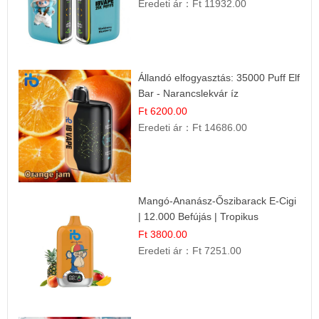
Eredeti ár：
Ft 11932.00
Állandó elfogyasztás: 35000 Puff Elf
Bar - Narancslekvár íz
Ft 6200.00
Eredeti ár：
Ft 14686.00
Mangó-Ananász-Őszibarack E-Cigi
| 12.000 Befújás | Tropikus
Gyümölcs Íz
Ft 3800.00
Eredeti ár：
Ft 7251.00