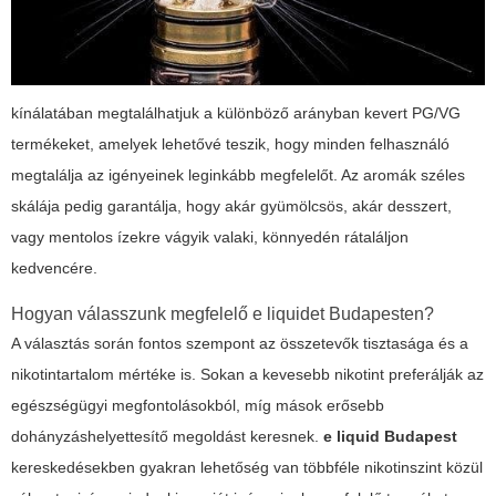
kínálatában megtalálhatjuk a különböző arányban kevert PG/VG
termékeket, amelyek lehetővé teszik, hogy minden felhasználó
megtalálja az igényeinek leginkább megfelelőt. Az aromák széles
skálája pedig garantálja, hogy akár gyümölcsös, akár desszert,
vagy mentolos ízekre vágyik valaki, könnyedén rátaláljon
kedvencére.
Hogyan válasszunk megfelelő e liquidet Budapesten?
A választás során fontos szempont az összetevők tisztasága és a
nikotintartalom mértéke is. Sokan a kevesebb nikotint preferálják az
egészségügyi megfontolásokból, míg mások erősebb
dohányzáshelyettesítő megoldást keresnek.
e liquid Budapest
kereskedésekben gyakran lehetőség van többféle nikotinszint közül