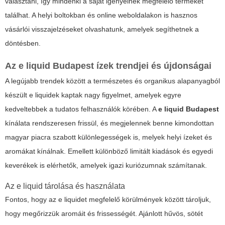
választani, így mindenki a saját igényeinek megfelelő terméket
találhat. A helyi boltokban és online weboldalakon is hasznos
vásárlói visszajelzéseket olvashatunk, amelyek segíthetnek a
döntésben.
Az
e liquid Budapest
ízek trendjei és újdonságai
A legújabb trendek között a természetes és organikus alapanyagból
készült e liquidek kaptak nagy figyelmet, amelyek egyre
kedveltebbek a tudatos felhasználók körében. A
e liquid Budapest
kínálata rendszeresen frissül, és megjelennek benne kimondottan
magyar piacra szabott különlegességek is, melyek helyi ízeket és
aromákat kínálnak. Emellett különböző limitált kiadások és egyedi
keverékek is elérhetők, amelyek igazi kuriózumnak számítanak.
Az
e liquid
tárolása és használata
Fontos, hogy az e liquidet megfelelő körülmények között tároljuk,
hogy megőrizzük aromáit és frissességét. Ajánlott hűvös, sötét