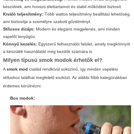
készülnek, ami hosszú élettartamot és stabil működést biztosít.
Kiváló teljesítmény:
Több wattos teljesítmény beállítási lehetőség,
ami biztosítja a személyre szabott gőzélményt.
Stílusos dizájn:
Modern és elegáns megjelenés, ami minden
vapelőt lenyűgöz.
Könnyű kezelés:
Egyszerű felhasználói felület, amely megkönnyíti
a készülék használatát még kezdők számára is.
Milyen típusú smok modok érhetők el?
A
smok mod
család rendkívül sokszínű, így minden vapelési
stílushoz találhat megfelelő eszközt. Az alábbi főbb kategóriákban
érdemes körülnézni:
Box modok: