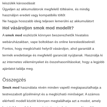
készülék károsodását
Ügyeljen az akkumulátorok megfelelő töltésére, és mindig
használjon eredeti vagy kompatibilis töltőt
Ne hagyja hosszabb ideig teljesen lemerülni az akkumulátort
Hol vásároljon smok mod modellt?
A
smok mod
eszközök könnyen beszerezhetők hivatalos
webáruházakban, vape boltokban és online kereskedéseknél.
Fontos, hogy megbízható helyről vásároljon, ahol garantált a
termék eredetisége és megfelelő garanciát nyújtanak. Használja ki
az internetes véleményeket és összehasonlításokat, hogy a legjobb
ajánlatot találja meg.
Összegzés
Smok mod
használata révén minden vapelő megtapasztalhatja a
testreszabott gőzélményt és a megbízható minőséget. A számos
elérhető modell között könnyen megtalálhatja azt a
modot
, amely