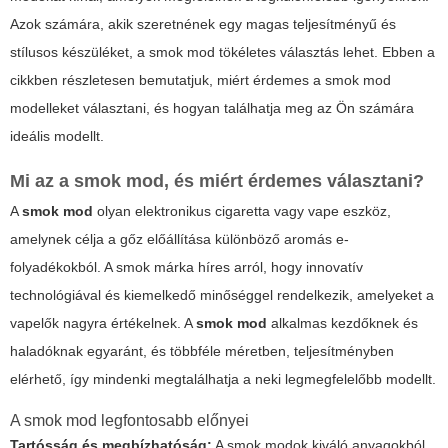
Azok számára, akik szeretnének egy magas teljesítményű és
stílusos készüléket, a
smok mod
tökéletes választás lehet. Ebben a
cikkben részletesen bemutatjuk, miért érdemes a smok mod
modelleket választani, és hogyan találhatja meg az Ön számára
ideális modellt.
Mi az a smok mod, és miért érdemes választani?
A
smok mod
olyan elektronikus cigaretta vagy vape eszköz,
amelynek célja a gőz előállítása különböző aromás e-
folyadékokból. A smok márka híres arról, hogy innovatív
technológiával és kiemelkedő minőséggel rendelkezik, amelyeket a
vapelők nagyra értékelnek. A
smok mod
alkalmas kezdőknek és
haladóknak egyaránt, és többféle méretben, teljesítményben
elérhető, így mindenki megtalálhatja a neki legmegfelelőbb modellt.
A smok mod legfontosabb előnyei
Tartósság és megbízhatóság:
A smok modok kiváló anyagokból