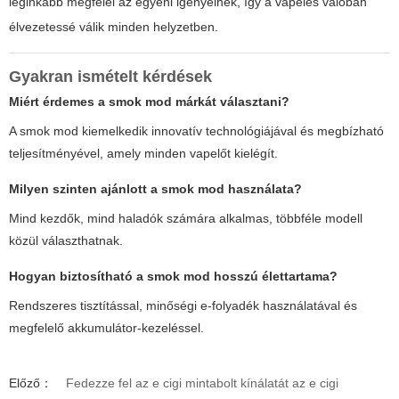
leginkább megfelel az egyéni igényeinek, így a vapelés valóban
élvezetessé válik minden helyzetben.
Gyakran ismételt kérdések
Miért érdemes a smok mod márkát választani?
A smok mod kiemelkedik innovatív technológiájával és megbízható
teljesítményével, amely minden vapelőt kielégít.
Milyen szinten ajánlott a smok mod használata?
Mind kezdők, mind haladók számára alkalmas, többféle modell
közül választhatnak.
Hogyan biztosítható a smok mod hosszú élettartama?
Rendszeres tisztítással, minőségi e-folyadék használatával és
megfelelő akkumulátor-kezeléssel.
Előző：
Fedezze fel az e cigi mintabolt kínálatát az e cigi