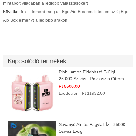
mintabolt világában a legjobb választásokért
Következő：
Ismerd meg az Ego Aio Box részleteit és az új Ego
Aio Box élményt a legjobb árakon
Kapcsolódó termékek
Pink Lemon Eldobható E-Cigi |
25.000 Szívás | Rózsaszín Citrom
Íz
Ft 5500.00
Eredeti ár：
Ft 11932.00
Savanyú Almás Fagylalt Íz - 35000
Szívás E-cigi