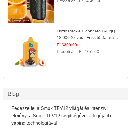
Eredeti ár：
Ft 14686.00
Őszibaracklé Eldobható E-Cigi |
12.000 Szívás | Frissítő Barack Íz
Ft 3800.00
Eredeti ár：
Ft 7251.00
Blog
Fedezze fel a Smok TFV12 világát és intenzív
élményt a Smok TFV12 segítségével a legújabb
vaping technológiával