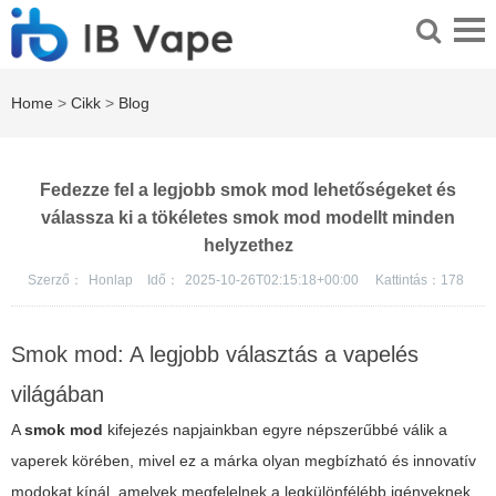
Home
>
Cikk
>
Blog
Fedezze fel a legjobb smok mod lehetőségeket és
válassza ki a tökéletes smok mod modellt minden
helyzethez
Szerző：
Honlap
Idő：
2025-10-26T02:15:18+00:00
Kattintás：
178
Smok mod: A legjobb választás a vapelés
világában
A
smok mod
kifejezés napjainkban egyre népszerűbbé válik a
vaperek körében, mivel ez a márka olyan megbízható és innovatív
modokat kínál, amelyek megfelelnek a legkülönfélébb igényeknek.