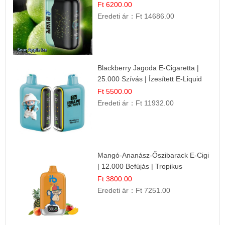
Ft 6200.00
Eredeti ár：
Ft 14686.00
Blackberry Jagoda E-Cigaretta |
25.000 Szívás | Ízesített E-Liquid
Ft 5500.00
Eredeti ár：
Ft 11932.00
Mangó-Ananász-Őszibarack E-Cigi
| 12.000 Befújás | Tropikus
Gyümölcs Íz
Ft 3800.00
Eredeti ár：
Ft 7251.00