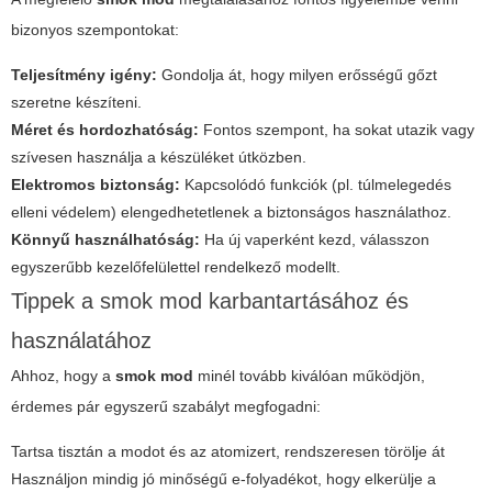
bizonyos szempontokat:
Teljesítmény igény:
Gondolja át, hogy milyen erősségű gőzt
szeretne készíteni.
Méret és hordozhatóság:
Fontos szempont, ha sokat utazik vagy
szívesen használja a készüléket útközben.
Elektromos biztonság:
Kapcsolódó funkciók (pl. túlmelegedés
elleni védelem) elengedhetetlenek a biztonságos használathoz.
Könnyű használhatóság:
Ha új vaperként kezd, válasszon
egyszerűbb kezelőfelülettel rendelkező modellt.
Tippek a smok mod karbantartásához és
használatához
Ahhoz, hogy a
smok mod
minél tovább kiválóan működjön,
érdemes pár egyszerű szabályt megfogadni:
Tartsa tisztán a modot és az atomizert, rendszeresen törölje át
Használjon mindig jó minőségű e-folyadékot, hogy elkerülje a