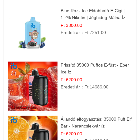
Blue Razz Ice Eldobható E-Cigi |
1.2% Nikotin | Jéghideg Málna Íz
Ft 3800.00
Eredeti ár：
Ft 7251.00
Frissítő 35000 Puffos E-füst - Eper
Ice íz
Ft 6200.00
Eredeti ár：
Ft 14686.00
Állandó elfogyasztás: 35000 Puff Elf
Bar - Narancslekvár íz
Ft 6200.00