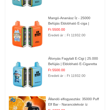
Mangó-Ananász Íz - 25000
Befújás Eldobható E-ciga |
Trópusi Gyümölcs Élmény!
Ft 5500.00
Eredeti ár：
Ft 11932.00
Áfonyás Fagylalt E-Cigi | 25.000
Befújás | Eldobható E-Cigaretta
Ft 5500.00
Eredeti ár：
Ft 11932.00
Állandó elfogyasztás: 35000 Puff
Elf Bar - Narancslekvár íz