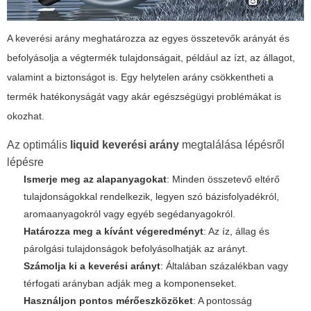
A
keverési arány
meghatározza az egyes összetevők arányát és
befolyásolja a végtermék tulajdonságait, például az ízt, az állagot,
valamint a biztonságot is. Egy helytelen arány csökkentheti a
termék hatékonyságát vagy akár egészségügyi problémákat is
okozhat.
Az optimális
liquid keverési arány
megtalálása lépésről
lépésre
Ismerje meg az alapanyagokat
: Minden összetevő eltérő
tulajdonságokkal rendelkezik, legyen szó bázisfolyadékról,
aromaanyagokról vagy egyéb segédanyagokról.
Határozza meg a kívánt végeredményt
: Az íz, állag és
párolgási tulajdonságok befolyásolhatják az arányt.
Számolja ki a keverési arányt
: Általában százalékban vagy
térfogati arányban adják meg a komponenseket.
Használjon pontos mérőeszközöket
: A pontosság