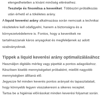
elengedhetetlen a kívánt minőség eléréséhez.
Tesztelje és finomítsa a keveréket
: Többszöri próbálkozás
után érhető el a tökéletes arány.
A
liquid keverési arány
alkalmazása során nemcsak a technikai
részletekre kell odafigyelni, hanem a biztonságra és a
környezetvédelemre is. Fontos, hogy a keverékek ne
tartalmazzanak káros anyagokat és megfeleljenek az adott
szabványoknak.
Tippek a
liquid keverési arány
optimalizálásához
Használjon digitális mérleg vagy pipettát a pontos adagoláshoz.
Készítsen kisebb mennyiségeket próbaként, mielőtt nagyobb
mennyiségben állítaná elő.
Jegyezze fel minden keverés pontos arányait és tapasztalatait,
hogy könnyebb legyen visszakeresni a sikeres receptet.
Tartsa be a higiéniai előírásokat minden keverési folyamat során.