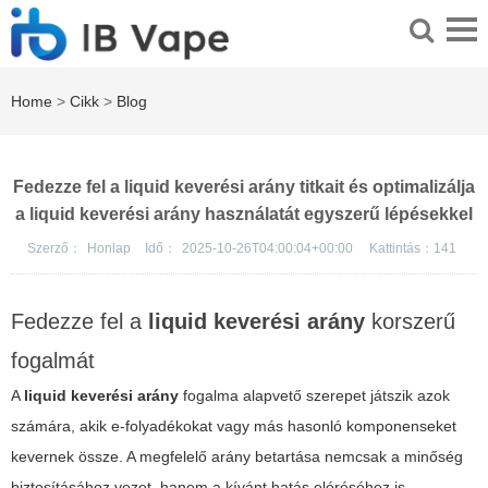
Home
>
Cikk
>
Blog
Fedezze fel a liquid keverési arány titkait és optimalizálja
a liquid keverési arány használatát egyszerű lépésekkel
Szerző：
Honlap
Idő：
2025-10-26T04:00:04+00:00
Kattintás：
141
Fedezze fel a
liquid keverési arány
korszerű
fogalmát
A
liquid keverési arány
fogalma alapvető szerepet játszik azok
számára, akik e-folyadékokat vagy más hasonló komponenseket
kevernek össze. A megfelelő arány betartása nemcsak a minőség
biztosításához vezet, hanem a kívánt hatás eléréséhez is