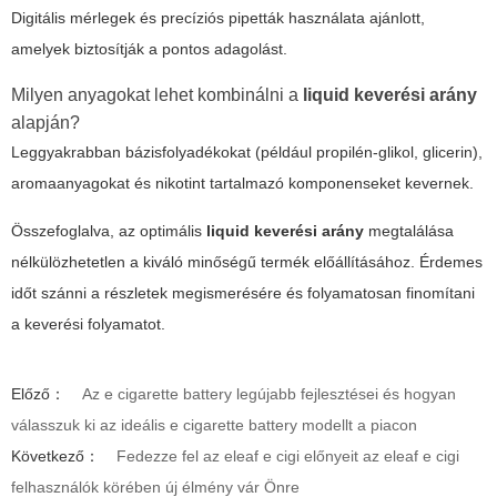
Digitális mérlegek és precíziós pipetták használata ajánlott,
amelyek biztosítják a pontos adagolást.
Milyen anyagokat lehet kombinálni a
liquid keverési arány
alapján?
Leggyakrabban bázisfolyadékokat (például propilén-glikol, glicerin),
aromaanyagokat és nikotint tartalmazó komponenseket kevernek.
Összefoglalva, az optimális
liquid keverési arány
megtalálása
nélkülözhetetlen a kiváló minőségű termék előállításához. Érdemes
időt szánni a részletek megismerésére és folyamatosan finomítani
a keverési folyamatot.
Előző：
Az e cigarette battery legújabb fejlesztései és hogyan
válasszuk ki az ideális e cigarette battery modellt a piacon
Következő：
Fedezze fel az eleaf e cigi előnyeit az eleaf e cigi
felhasználók körében új élmény vár Önre