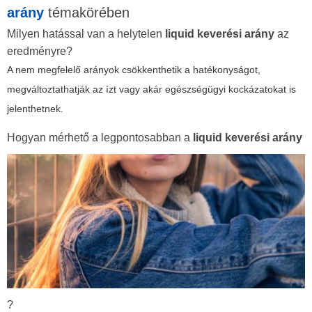
arány
témakörében
Milyen hatással van a helytelen
liquid keverési arány
az
eredményre?
A nem megfelelő arányok csökkenthetik a hatékonyságot,
megváltoztathatják az ízt vagy akár egészségügyi kockázatokat is
jelenthetnek.
Hogyan mérhető a legpontosabban a
liquid keverési arány
?