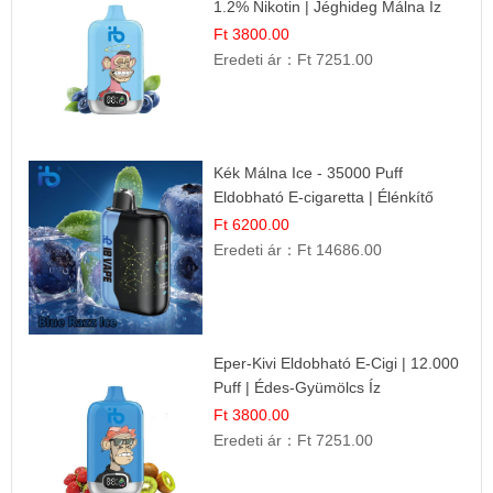
1.2% Nikotin | Jéghideg Málna Íz
Ft 3800.00
Eredeti ár：
Ft 7251.00
Kék Málna Ice - 35000 Puff
Eldobható E-cigaretta | Élénkítő
Gyümölcsös Frissesség!
Ft 6200.00
Eredeti ár：
Ft 14686.00
Eper-Kivi Eldobható E-Cigi | 12.000
Puff | Édes-Gyümölcs Íz
Ft 3800.00
Eredeti ár：
Ft 7251.00