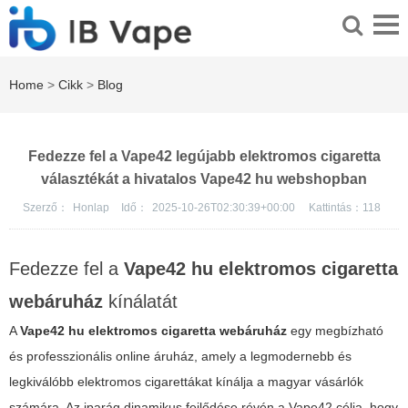
Home
>
Cikk
>
Blog
Fedezze fel a Vape42 legújabb elektromos cigaretta
választékát a hivatalos Vape42 hu webshopban
Szerző：
Honlap
Idő：
2025-10-26T02:30:39+00:00
Kattintás：
118
Fedezze fel a
Vape42 hu elektromos cigaretta
webáruház
kínálatát
A
Vape42 hu elektromos cigaretta webáruház
egy megbízható
és professzionális online áruház, amely a legmodernebb és
legkiválóbb elektromos cigarettákat kínálja a magyar vásárlók
számára. Az iparág dinamikus fejlődése révén a
Vape42
célja, hogy