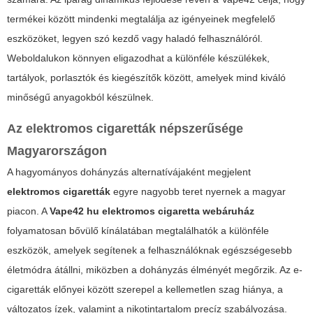
termékei között mindenki megtalálja az igényeinek megfelelő
eszközöket, legyen szó kezdő vagy haladó felhasználóról.
Weboldalukon könnyen eligazodhat a különféle készülékek,
tartályok, porlasztók és kiegészítők között, amelyek mind kiváló
minőségű anyagokból készülnek.
Az elektromos cigaretták népszerűsége
Magyarországon
A hagyományos dohányzás alternatívájaként megjelent
elektromos cigaretták
egyre nagyobb teret nyernek a magyar
piacon. A
Vape42 hu elektromos cigaretta webáruház
folyamatosan bővülő kínálatában megtalálhatók a különféle
eszközök, amelyek segítenek a felhasználóknak egészségesebb
életmódra átállni, miközben a dohányzás élményét megőrzik. Az e-
cigaretták előnyei között szerepel a kellemetlen szag hiánya, a
változatos ízek, valamint a nikotintartalom precíz szabályozása.