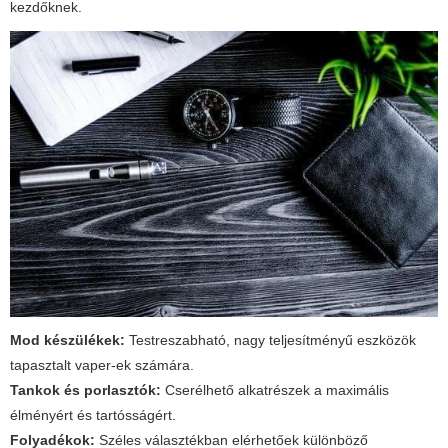
kezdőknek.
Mod készülékek:
Testreszabható, nagy teljesítményű eszközök
tapasztalt vaper-ek számára.
Tankok és porlasztók:
Cserélhető alkatrészek a maximális
élményért és tartósságért.
Folyadékok:
Széles választékban elérhetőek különböző