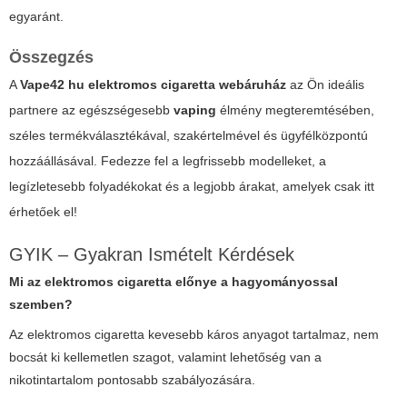
egyaránt.
Összegzés
A
Vape42 hu elektromos cigaretta webáruház
az Ön ideális
partnere az egészségesebb
vaping
élmény megteremtésében,
széles termékválasztékával, szakértelmével és ügyfélközpontú
hozzáállásával. Fedezze fel a legfrissebb modelleket, a
legízletesebb folyadékokat és a legjobb árakat, amelyek csak itt
érhetőek el!
GYIK – Gyakran Ismételt Kérdések
Mi az elektromos cigaretta előnye a hagyományossal
szemben?
Az elektromos cigaretta kevesebb káros anyagot tartalmaz, nem
bocsát ki kellemetlen szagot, valamint lehetőség van a
nikotintartalom pontosabb szabályozására.