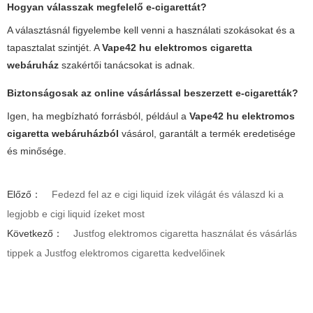
Hogyan válasszak megfelelő e-cigarettát?
A választásnál figyelembe kell venni a használati szokásokat és a
tapasztalat szintjét. A
Vape42 hu elektromos cigaretta
webáruház
szakértői tanácsokat is adnak.
Biztonságosak az online vásárlással beszerzett e-cigaretták?
Igen, ha megbízható forrásból, például a
Vape42 hu elektromos
cigaretta webáruházból
vásárol, garantált a termék eredetisége
és minősége.
Előző：
Fedezd fel az e cigi liquid ízek világát és válaszd ki a
legjobb e cigi liquid ízeket most
Következő：
Justfog elektromos cigaretta használat és vásárlás
tippek a Justfog elektromos cigaretta kedvelőinek