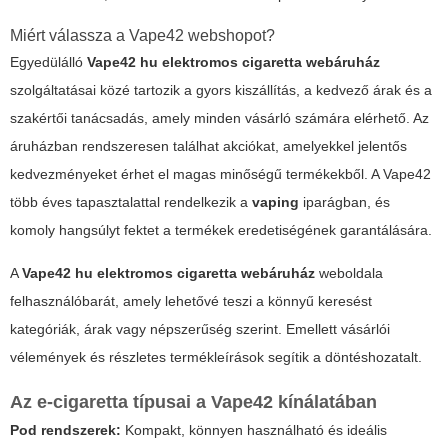
Miért válassza a Vape42 webshopot?
Egyedülálló
Vape42 hu elektromos cigaretta webáruház
szolgáltatásai közé tartozik a gyors kiszállítás, a kedvező árak és a
szakértői tanácsadás, amely minden vásárló számára elérhető. Az
áruházban rendszeresen találhat akciókat, amelyekkel jelentős
kedvezményeket érhet el magas minőségű termékekből. A
Vape42
több éves tapasztalattal rendelkezik a
vaping
iparágban, és
komoly hangsúlyt fektet a termékek eredetiségének garantálására.
A
Vape42 hu elektromos cigaretta webáruház
weboldala
felhasználóbarát, amely lehetővé teszi a könnyű keresést
kategóriák, árak vagy népszerűség szerint. Emellett vásárlói
vélemények és részletes termékleírások segítik a döntéshozatalt.
Az e-cigaretta típusai a Vape42 kínálatában
Pod rendszerek:
Kompakt, könnyen használható és ideális