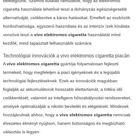
belélegzünk. Számos kutatás rámutatott, hogy az elektromos
cigaretta
használata
lehetővé teszi a dohányzás egészségesebb
alternatíváját, csökkentve a káros hatásokat. Emellett az eszközök
hordozhatósága, egyszerű használata és az intenzív ízek kínálata
vonzóvá teszi a
vivo elektromos cigaretta
használatát mind
kezdők, mind tapasztalt felhasználók számára.
Technológiai innovációk a vivo elektromos cigaretta piacán
A
vivo elektromos cigaretta
gyártója folyamatosan fejleszti
termékeit, hogy megfeleljen a piaci igényeknek és a legújabb
technológiai fejlesztéseknek. Ezek az innovációk magukban
foglalják az akkumulátorok hosszabb élettartamát, a töltési idő
csökkentését, valamint az intelligens hőszabályozási rendszereket,
amelyek optimalizálják a nikotin bevitelét és elégetését. Mindezek
hozzájárulnak ahhoz, hogy a
vivo elektromos cigaretta
nemcsak
élvezetes élményt nyújtson, hanem biztonságos és megbízható
választás is legyen.