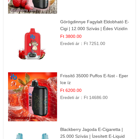
Görögdinnye Fagylalt Eldobható E-
Cigi | 12.000 Szívás | Édes Vízidín
Íz
Ft 3800.00
Eredeti ár：
Ft 7251.00
Frissítő 35000 Puffos E-füst - Eper
Ice íz
Ft 6200.00
Eredeti ár：
Ft 14686.00
Blackberry Jagoda E-Cigaretta |
25.000 Szívás | Ízesített E-Liquid