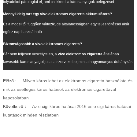
folyadékot párologtat el, ami csökkenti a káros anyagok belégzését.
Mennyi ideig tart egy vivo elektromos cigaretta akkumulátora?
Ez a modelltől függően változik, de általánosságban egy teljes töltéssel akár
egész nap használható.
Biztonságosabb a
vivo elektromos cigaretta
?
Bár nem teljesen veszélytelen, a
vivo elektromos cigaretta
általában
kevesebb káros anyagot juttat a szervezetbe, mint a hagyományos dohányzás.
Előző：
Milyen káros lehet az elektromos cigaretta használata és
mik az esetleges káros hatások az elektromos cigarettával
kapcsolatban
Következő：
Az e cigi káros hatásai 2016 és e cigi káros hatásai
kutatások minden részletben