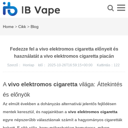
Home
>
Cikk
>
Blog
Fedezze fel a vivo elektromos cigaretta előnyeit és
használatát a vivo elektromos cigaretta piacán
Szerző：
Honlap
Idő：
2025-10-26T16:59:15+00:00
Kattintás：
122
A
vivo elektromos cigaretta
világa: Áttekintés
és előnyök
Az elmúlt években a dohányzás alternatívái jelentős fejlődésen
mentek keresztül, és napjainkban a
vivo elektromos cigaretta
egyre népszerűbb választásnak számít a hagyományos cigaretták
helyett. E cikk célja, hogy mélyrehatóan bemutassa, milyen