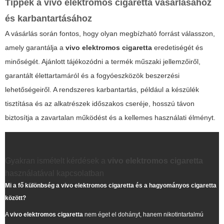
Tippek a
vivo elektromos cigaretta
vásárlásához
és karbantartásához
A vásárlás során fontos, hogy olyan megbízható forrást válasszon,
amely garantálja a
vivo elektromos cigaretta
eredetiségét és
minőségét. Ajánlott tájékozódni a termék műszaki jellemzőiről,
garantált élettartamáról és a fogyóeszközök beszerzési
lehetőségeiről. A rendszeres karbantartás, például a készülék
tisztítása és az alkatrészek időszakos cseréje, hosszú távon
biztosítja a zavartalan működést és a kellemes használati élményt.
Gyakran ismételt kérdések a
vivo elektromos cigaretta
használatával kapcsolatban
Mi a fő különbség a
vivo elektromos cigaretta
és a hagyományos cigaretta
között?
A
vivo elektromos cigaretta
nem éget el dohányt, hanem nikotintartalmú