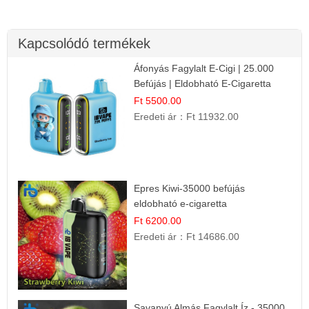
Kapcsolódó termékek
Áfonyás Fagylalt E-Cigi | 25.000
Befújás | Eldobható E-Cigaretta
Ft 5500.00
Eredeti ár：
Ft 11932.00
Epres Kiwi-35000 befújás
eldobható e-cigaretta
Ft 6200.00
Eredeti ár：
Ft 14686.00
Savanyú Almás Fagylalt Íz - 35000