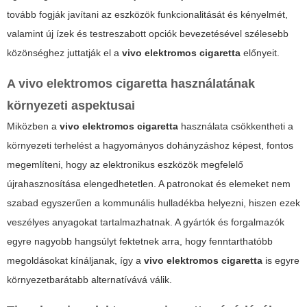
tovább fogják javítani az eszközök funkcionalitását és kényelmét,
valamint új ízek és testreszabott opciók bevezetésével szélesebb
közönséghez juttatják el a
vivo elektromos cigaretta
előnyeit.
A
vivo elektromos cigaretta
használatának
környezeti aspektusai
Miközben a
vivo elektromos cigaretta
használata csökkentheti a
környezeti terhelést a hagyományos dohányzáshoz képest, fontos
megemlíteni, hogy az elektronikus eszközök megfelelő
újrahasznosítása elengedhetetlen. A patronokat és elemeket nem
szabad egyszerűen a kommunális hulladékba helyezni, hiszen ezek
veszélyes anyagokat tartalmazhatnak. A gyártók és forgalmazók
egyre nagyobb hangsúlyt fektetnek arra, hogy fenntarthatóbb
megoldásokat kínáljanak, így a
vivo elektromos cigaretta
is egyre
környezetbarátabb alternatívává válik.