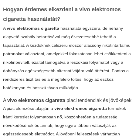
Hogyan érdemes elkezdeni a vivo elektromos
cigaretta használatát?
A
vivo elektromos cigaretta
használata egyszerű, de néhány
alapvető szabály betartásával még élvezetesebbé tehető a
tapasztalat. A kezdőknek célszerű először alacsony nikotintartalmú
patronokat választani, amelyekkel fokozatosan lehet csökkenteni a
nikotinbevitelt, ezáltal támogatva a leszokási folyamatot vagy a
dohányzás egészségesebb alternatívájára való áttérést. Fontos a
rendszeres tisztítás és a megfelelő töltés, hogy az eszköz
hatékonyan és hosszú távon működjön.
A
vivo elektromos cigaretta
piaci tendenciák és jövőképek
A piac elemzése alapján a
vivo elektromos cigaretta
termékek
iránti kereslet folyamatosan nő, köszönhetően a tudatosság
növekedésének és annak, hogy egyre többen választják az
egészségesebb életmódot. A jövőbeni fejlesztések várhatóan