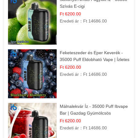
Szívás E-cigi
Ft 6200.00
Eredeti ár：
Ft 14686.00
Feketeszeder és Eper Keverék -
35000 Puff Eldobható Vape | Ízletes
Gyümölcsökombináció!
Ft 6200.00
Eredeti ár：
Ft 14686.00
Málnalekvár Íz - 35000 Puff Ibvape
Bar | Gazdag Gyümölcsös
Ízélmény!
Ft 6200.00
Eredeti ár：
Ft 14686.00