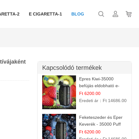
ARETTA-2
E CIGARETTA-1
BLOG
tívájaként
Kapcsolódó termékek
Epres Kiwi-35000
befújás eldobható e-
cigaretta
Ft 6200.00
Eredeti ár：
Ft 14686.00
Feketeszeder és Eper
Keverék - 35000 Puff
Eldobható Vape | Ízletes
Ft 6200.00
Gyümölcsökombináció!