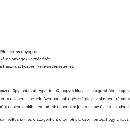
etők a káros anyagok.
 a káros anyagok képződését.
i a használat közbeni kellemetlenségeket.
szségügyi hatásait. Egyértelmű, hogy a klasszikus cigarettához képe
g nem teljesen ismertek. Azonban sok egészségügyi szakember támoga
ént azoknak, akik nem tudnak azonnal teljesen elbúcsúzni a nikotintól.
an változnak, és országonként eltérhetnek, ezért fontos, hogy a hasz