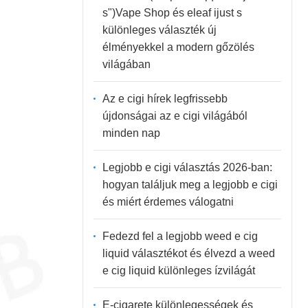
s")Vape Shop és eleaf ijust s
különleges választék új
élményekkel a modern gőzölés
világában
Az e cigi hírek legfrissebb
újdonságai az e cigi világából
minden nap
Legjobb e cigi választás 2026-ban:
hogyan találjuk meg a legjobb e cigi
és miért érdemes válogatni
Fedezd fel a legjobb weed e cig
liquid választékot és élvezd a weed
e cig liquid különleges ízvilágát
E-cigarete különlegességek és