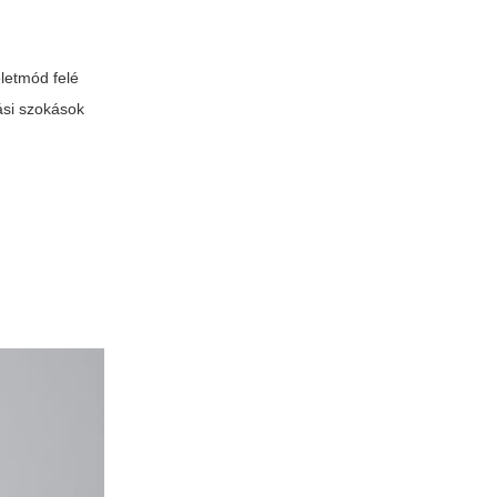
letmód felé
ási szokások