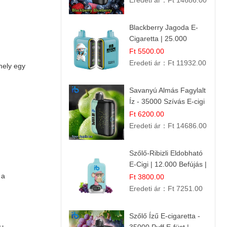
Eredeti ár：
Ft 14686.00
Blackberry Jagoda E-
Cigaretta | 25.000
Szívás | Ízesített E-
Ft 5500.00
Liquid
Eredeti ár：
Ft 11932.00
mely egy
Savanyú Almás Fagylalt
Íz - 35000 Szívás E-cigi
Ft 6200.00
Eredeti ár：
Ft 14686.00
Szőlő-Ribizli Eldobható
E-Cigi | 12.000 Befújás |
Friss Gyümölcs Íz
 a
Ft 3800.00
Eredeti ár：
Ft 7251.00
Szőlő Ízű E-cigaretta -