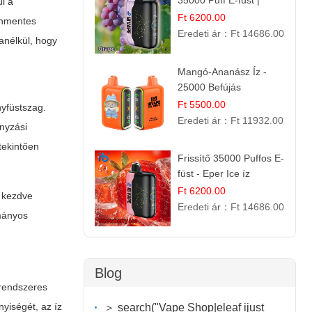
35000 Puff E-füst |
ül a
Intenzív
Ft 6200.00
tinmentes
Gyümölcsélmény!
Eredeti ár：
Ft 14686.00
anélkül, hogy
Mangó-Ananász Íz -
25000 Befújás
Eldobható E-ciga |
Ft 5500.00
yfüstszag.
Trópusi Gyümölcs
Eredeti ár：
Ft 11932.00
nyzási
Élmény!
tekintően
Frissítő 35000 Puffos E-
füst - Eper Ice íz
Ft 6200.00
l kezdve
Eredeti ár：
Ft 14686.00
ományos
Blog
 rendszeres
nyiségét, az íz
＞ search("Vape Shop|eleaf ijust