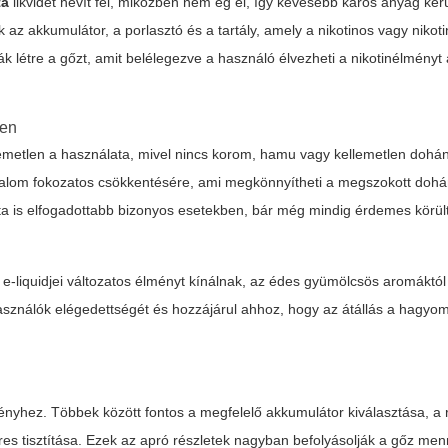
ta
likvidet hevít fel, miközben nem ég el, így kevesebb káros anyag ker
 az akkumulátor, a porlasztó és a tartály, amely a nikotinos vagy niko
létre a gőzt, amit belélegezve a használó élvezheti a nikotinélményt 
ben
emetlen a használata, mivel nincs korom, hamu vagy kellemetlen dohán
rtalom fokozatos csökkentésére, ami megkönnyítheti a megszokott dohá
ta is elfogadottabb bizonyos esetekben, bár még mindig érdemes körül
e-liquidjei változatos élményt kínálnak, az édes gyümölcsös aromáktó
asználók elégedettségét és hozzájárul ahhoz, hogy az átállás a hagy
ényhez. Többek között fontos a megfelelő akkumulátor kiválasztása, a
res tisztítása. Ezek az apró részletek nagyban befolyásolják a gőz men