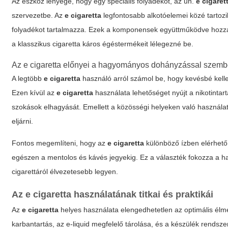
Az eszköz lényege, hogy egy speciális folyadékot, az ún.
e cigaret
szervezetbe. Az
e cigaretta
legfontosabb alkotóelemei közé tartozik
folyadékot tartalmazza. Ezek a komponensek együttműködve hozzák 
a klasszikus cigaretta káros égéstermékeit lélegezné be.
Az
e cigaretta
előnyei a hagyományos dohányzással szem
A legtöbb
e cigaretta
használó arról számol be, hogy kevésbé kell
Ezen kívül az
e cigaretta
használata lehetőséget nyújt a nikotinta
szokások elhagyását. Emellett a közösségi helyeken való használa
eljárni.
Fontos megemlíteni, hogy az
e cigaretta
különböző ízben elérhető 
egészen a mentolos és kávés jegyekig. Ez a választék fokozza a h
cigarettáról élvezetesebb legyen.
Az
e cigaretta
használatának titkai és praktikái
Az
e cigaretta
helyes használata elengedhetetlen az optimális élm
karbantartás, az e-liquid megfelelő tárolása, és a készülék rendsze