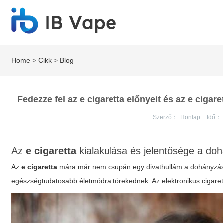
Home
>
Cikk
>
Blog
Fedezze fel az e cigaretta előnyeit és az e cigar
Szerző：
Honlap
Idő：
Az
e cigaretta
kialakulása és jelentősége a do
Az
e cigaretta
mára már nem csupán egy divathullám a dohányzás a
egészségtudatosabb életmódra törekednek. Az
elektronikus cigare