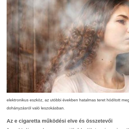
elektronikus eszköz, az utóbbi években hatalmas teret hódított m
dohányzásról való leszokásban.
Az
e cigaretta
működési elve és összetevői