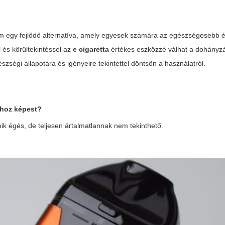
egy fejlődő alternatíva, amely egyesek számára az egészségesebb é
l és körültekintéssel az
e cigaretta
értékes eszközzé válhat a dohányz
zségi állapotára és igényeire tekintettel döntsön a használatról.
hoz képest?
k égés, de teljesen ártalmatlannak nem tekinthető.