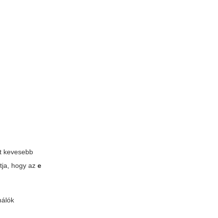
st kevesebb
tja, hogy az
e
nálók