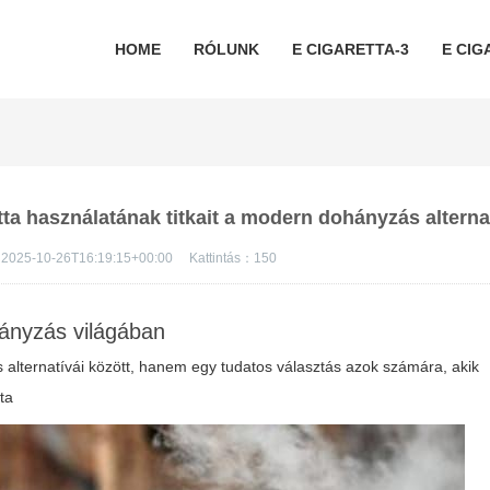
HOME
RÓLUNK
E CIGARETTA-3
E CIG
etta használatának titkait a modern dohányzás alterna
2025-10-26T16:19:15+00:00
Kattintás：
150
hányzás világában
lternatívái között, hanem egy tudatos választás azok számára, akik
tta