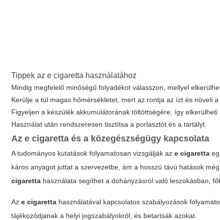
Tippek az
e cigaretta
használatához
Mindig megfelelő minőségű folyadékot válasszon, mellyel elkerülh
Kerülje a túl magas hőmérsékletet, mert az rontja az ízt és növeli
Figyeljen a készülék akkumulátorának töltöttségére, így elkerülhet
Használat után rendszeresen tisztítsa a porlasztót és a tartályt.
Az
e cigaretta
és a közegészségügy kapcsolata
A tudományos kutatások folyamatosan vizsgálják az
e cigaretta
egé
káros anyagot juttat a szervezetbe, ám a hosszú távú hatások mé
cigaretta
használata segíthet a dohányzásról való leszokásban, fők
Az
e cigaretta
használatával kapcsolatos szabályozások folyamatos
tájékozódjanak a helyi jogszabályokról, és betartsák azokat.