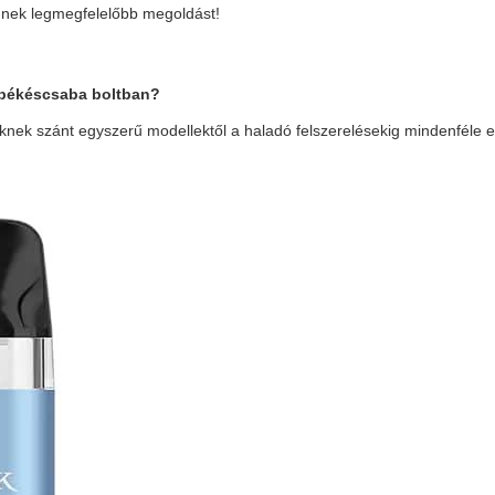
Önnek legmegfelelőbb megoldást!
t békéscsaba
boltban?
nek szánt egyszerű modellektől a haladó felszerelésekig mindenféle 