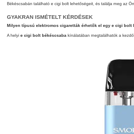
Békéscsabán található
e cigi bolt
lehetőségeit, és találja meg az 
GYAKRAN ISMÉTELT KÉRDÉSEK
Milyen típusú elektromos cigaretták érhetők el egy
e cigi bol
A helyi
e cigi bolt békéscsaba
kínálatában megtalálhatók a kezdők