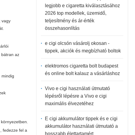
legjobb e cigaretta kiválasztásához
2026 top modellek, üzemidő,
teljesítmény és ár-érték
t vagy
összehasonlítás
át.
e cigi olcsón vásárolj okosan -
árlói
tippek, akciók és megbízható boltok
 bátran az
elektromos cigaretta bolt budapest
és online bolt kalauz a vásárláshoz
e mindig
Vivo e cigi használati útmutató
zek
lépésről lépésre a Vivo e cigi
maximális élvezetéhez
E cigi akkumulátor tippek és e cigi
 környezetben.
akkumulátor használati útmutató a
, fedezze fel a
hosszabb élettartamért