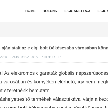
HOME
RÓLUNK
E CIGARETTA-3
E CIG
b ajánlatait az e cigi bolt Békéscsaba városában kö
2025-10-26T01:54:02+00:00
Kattintás：
147
t! Az elektromos cigaretták globális népszerűsödé
a
városában és környékén elérhető, így nem megl
et szeretnénk bemutatni.
shelyettesítő termékek választékával várja a kez
 a
e cigi bolt békéscsaba
segítségével könnyen ta