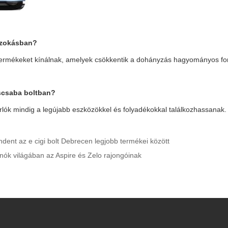
szokásban?
an termékeket kínálnak, amelyek csökkentik a dohányzás hagyományos f
éscsaba
boltban?
rlók mindig a legújabb eszközökkel és folyadékokkal találkozhassanak.
indent az e cigi bolt Debrecen legjobb termékei között
inók világában az Aspire és Zelo rajongóinak