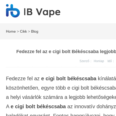
Home
>
Cikk
>
Blog
Fedezze fel az e cigi bolt Békéscsaba legjob
Szerző：
Honlap
Idő：
Fedezze fel az
e cigi bolt békéscsaba
kínálatá
köszönhetően, egyre több
e cigi bolt békéscsab
a helyi vásárlók számára a legjobb lehetőségek
A
e cigi bolt békéscsaba
az innovatív dohányzá
haladókat egyaránt. Fontos hangsúlyozni, hogy