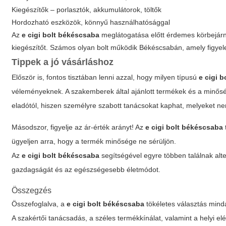
Kiegészítők – porlasztók, akkumulátorok, töltők
Hordozható eszközök, könnyű használhatósággal
Az
e cigi bolt békéscsaba
meglátogatása előtt érdemes körbejárni
kiegészítőt. Számos olyan bolt működik Békéscsabán, amely figyele
Tippek a jó vásárláshoz
Először is, fontos tisztában lenni azzal, hogy milyen típusú
e cigi 
véleményeknek. A szakemberek által ajánlott termékek és a minősé
eladótól
, hiszen személyre szabott tanácsokat kaphat, melyeket ne
Másodszor, figyelje az ár-érték arányt! Az
e cigi bolt békéscsaba
ügyeljen arra, hogy a termék minősége ne sérüljön.
Az
e cigi bolt békéscsaba
segítségével egyre többen találnak al
gazdagságát és az egészségesebb életmódot.
Összegzés
Összefoglalva, a
e cigi bolt békéscsaba
tökéletes választás mind
A szakértői tanácsadás, a széles termékkínálat, valamint a helyi e