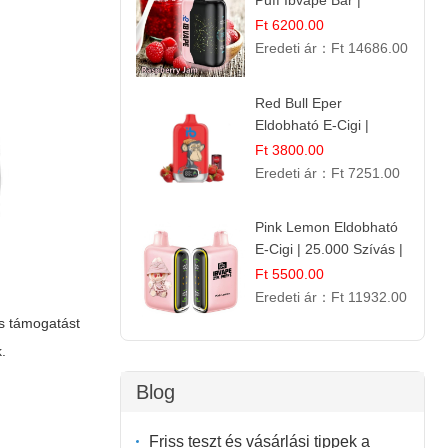
Puff Ibvape Bar |
Gazdag Gyümölcsös
Ft 6200.00
Ízélmény!
Eredeti ár：
Ft 14686.00
Red Bull Eper
Eldobható E-Cigi |
Energiaital Íz | Készülék
Ft 3800.00
Használat
Eredeti ár：
Ft 7251.00
Pink Lemon Eldobható
E-Cigi | 25.000 Szívás |
Rózsaszín Citrom Íz
Ft 5500.00
Eredeti ár：
Ft 11932.00
és támogatást
.
Blog
Friss teszt és vásárlási tippek a