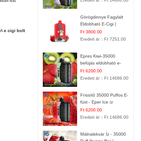
Eredeti ár：
Ft 14686.00
Görögdinnye Fagylalt
Eldobható E-Cigi |
 A
e cigi bolt
12.000 Szívás | Édes
Ft 3800.00
Vízidín Íz
Eredeti ár：
Ft 7251.00
Epres Kiwi-35000
befújás eldobható e-
cigaretta
Ft 6200.00
Eredeti ár：
Ft 14686.00
Frissítő 35000 Puffos E-
füst - Eper Ice íz
Ft 6200.00
Eredeti ár：
Ft 14686.00
Málnalekvár Íz - 35000