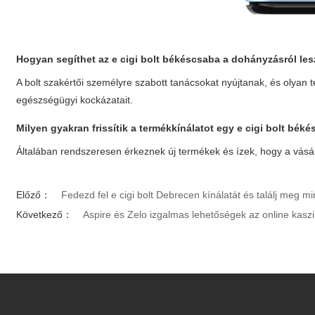
Hogyan segíthet az
e cigi bolt békéscsaba
a dohányzásról le
A bolt szakértői személyre szabott tanácsokat nyújtanak, és oly
egészségügyi kockázatait.
Milyen gyakran frissítik a termékkínálatot egy
e cigi bolt bék
Általában rendszeresen érkeznek új termékek és ízek, hogy a vásá
Előző：
Fedezd fel e cigi bolt Debrecen kínálatát és találj meg m
Következő：
Aspire és Zelo izgalmas lehetőségek az online kasz