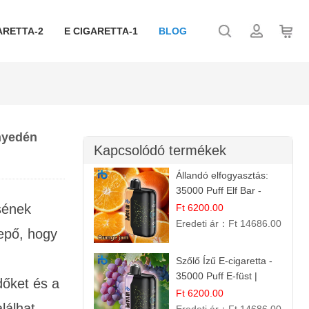
ARETTA-2
E CIGARETTA-1
BLOG
nnyedén
Kapcsolódó termékek
Állandó elfogyasztás:
35000 Puff Elf Bar -
Narancslekvár íz
sének
Ft 6200.00
Eredeti ár：
Ft 14686.00
epő, hogy
Szőlő Ízű E-cigaretta -
35000 Puff E-füst |
dőket és a
Intenzív
Ft 6200.00
lálhat
Gyümölcsélmény!