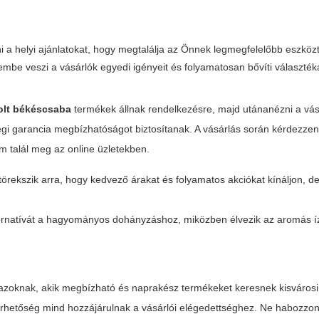
 a helyi ajánlatokat, hogy megtalálja az Önnek legmegfelelőbb eszköz
mbe veszi a vásárlók egyedi igényeit és folyamatosan bővíti választék
bolt békéscsaba
termékek állnak rendelkezésre, majd utánanézni a vás
gi garancia megbízhatóságot biztosítanak. A vásárlás során
kérdezzen
m talál meg az online üzletekben.
törekszik arra, hogy kedvező árakat és folyamatos akciókat kínáljon, d
ternatívát a hagyományos dohányzáshoz, miközben élvezik az aromás í
azoknak, akik megbízható és naprakész termékeket keresnek kisvárosi
lérhetőség mind hozzájárulnak a vásárlói elégedettséghez. Ne habozzon