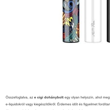
Összefoglalva, az
e cigi dohánybolt
egy olyan helyszín, ahol megt
e-liquidokról vagy kiegészítőkről. Érdemes időt és figyelmet fordít