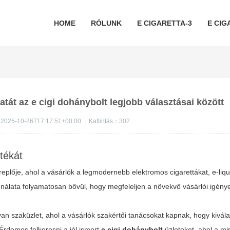
HOME
RÓLUNK
E CIGARETTA-3
E CIG
atát az e cigi dohánybolt legjobb választásai között
2025-10-26T17:17:51+00:00
Kattintás：
302
tékát
replője, ahol a vásárlók a legmodernebb elektromos cigarettákat, e-liq
nálata folyamatosan bővül, hogy megfeleljen a növekvő vásárlói igény
n szaküzlet, ahol a vásárlók szakértői tanácsokat kapnak, hogy kivál
 Érdemes felkeresni a jól ismert
e cigi dohánybolt
üzleteket, ahol a m