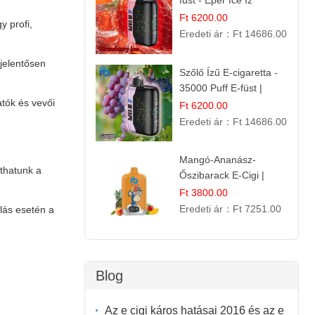
füst - Eper Ice íz
Ft 6200.00
y profi,
Eredeti ár：
Ft 14686.00
 jelentősen
Szőlő Ízű E-cigaretta -
35000 Puff E-füst |
atók és vevői
Intenzív
Ft 6200.00
Gyümölcsélmény!
Eredeti ár：
Ft 14686.00
Mangó-Ananász-
zthatunk a
Őszibarack E-Cigi |
12.000 Befújás |
Ft 3800.00
Tropikus Gyümölcs Íz
Eredeti ár：
Ft 7251.00
lás esetén a
Blog
Az e cigi káros hatásai 2016 és az e