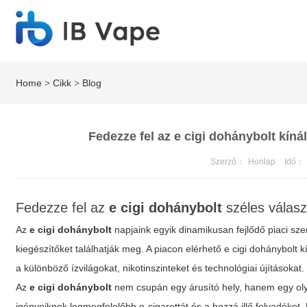
Home
>
Cikk
>
Blog
Fedezze fel az e cigi dohánybolt kínál
Szerző：
Honlap
Idő：
Fedezze fel az
e cigi dohánybolt
széles válasz
Az
e cigi dohánybolt
napjaink egyik dinamikusan fejlődő piaci sze
kiegészítőket találhatják meg. A piacon elérhető
e cigi dohánybolt
kí
a különböző ízvilágokat, nikotinszinteket és technológiai újításokat.
Az
e cigi dohánybolt
nem csupán egy árusító hely, hanem egy olya
igényeiknek legmegfelelőbb e-cigarettát és a hozzá illő folyadékot.