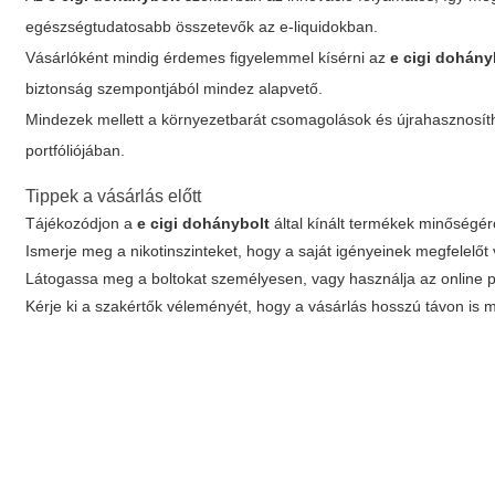
egészségtudatosabb összetevők az e-liquidokban.
Vásárlóként mindig érdemes figyelemmel kísérni az
e cigi dohány
biztonság szempontjából mindez alapvető.
Mindezek mellett a környezetbarát csomagolások és újrahasznosíth
portfóliójában.
Tippek a vásárlás előtt
Tájékozódjon a
e cigi dohánybolt
által kínált termékek minőségé
Ismerje meg a nikotinszinteket, hogy a saját igényeinek megfelelőt
Látogassa meg a boltokat személyesen, vagy használja az online pl
Kérje ki a szakértők véleményét, hogy a vásárlás hosszú távon is