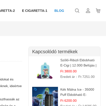
ARETTA-2
E CIGARETTA-1
BLOG
Kapcsolódó termékek
Szőlő-Ribizli Eldobható
E-Cigi | 12.000 Befújás |
Friss Gyümölcs Íz
Ft 3800.00
Eredeti ár：
Ft 7251.00
uidokat és
eknek, ideértve
Kék Málna Ice - 35000
Puff Eldobható E-
aszthassák az
cigaretta | Élénkítő
Ft 6200.00
Gyümölcsös
inőség és a