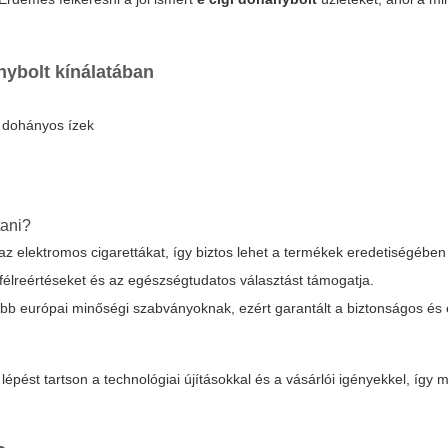
nybolt
kínálatában
s dohányos ízek
tani?
 az elektromos cigarettákat, így biztos lehet a termékek eredetiségében
 félreértéseket és az egészségtudatos választást támogatja.
úbb európai minőségi szabványoknak, ezért garantált a biztonságos és 
 lépést tartson a technológiai újításokkal és a vásárlói igényekkel, így 