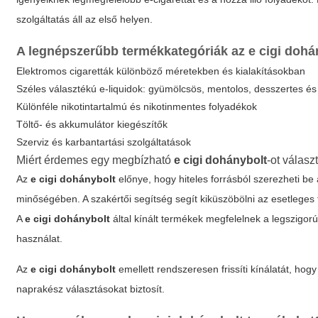
szolgáltatás áll az első helyen.
A legnépszerűbb termékkategóriák az
e cigi dohá
Elektromos cigaretták különböző méretekben és kialakításokban
Széles választékú e-liquidok: gyümölcsös, mentolos, desszertes é
Különféle nikotintartalmú és nikotinmentes folyadékok
Töltő- és akkumulátor kiegészítők
Szerviz és karbantartási szolgáltatások
Miért érdemes egy megbízható
e cigi dohánybolt
-ot válasz
Az
e cigi dohánybolt
előnye, hogy hiteles forrásból szerezheti be
minőségében. A szakértői segítség segít kiküszöbölni az esetleges
A
e cigi dohánybolt
által kínált termékek megfelelnek a legszigor
használat.
Az
e cigi dohánybolt
emellett rendszeresen frissíti kínálatát, hogy
naprakész választásokat biztosít.