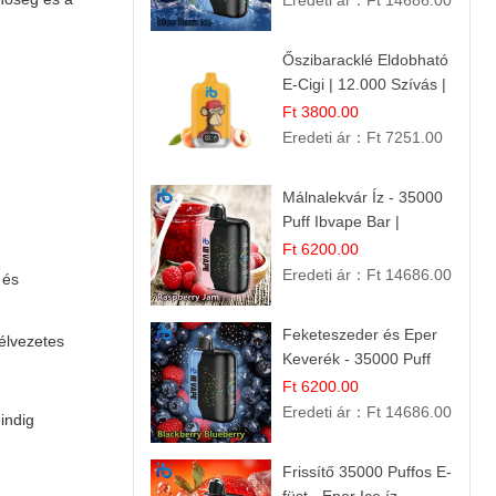
Eredeti ár：
Ft 14686.00
Frissesség!
Őszibaracklé Eldobható
E-Cigi | 12.000 Szívás |
Frissítő Barack Íz
Ft 3800.00
Eredeti ár：
Ft 7251.00
Málnalekvár Íz - 35000
Puff Ibvape Bar |
Gazdag Gyümölcsös
Ft 6200.00
Ízélmény!
Eredeti ár：
Ft 14686.00
 és
Feketeszeder és Eper
élvezetes
Keverék - 35000 Puff
Eldobható Vape | Ízletes
Ft 6200.00
Gyümölcsökombináció!
Eredeti ár：
Ft 14686.00
mindig
Frissítő 35000 Puffos E-