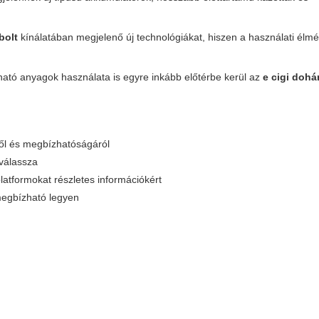
bolt
kínálatában megjelenő új technológiákat, hiszen a használati élm
ató anyagok használata is egyre inkább előtérbe kerül az
e cigi dohá
ről és megbízhatóságáról
 válassza
atformokat részletes információkért
 megbízható legyen