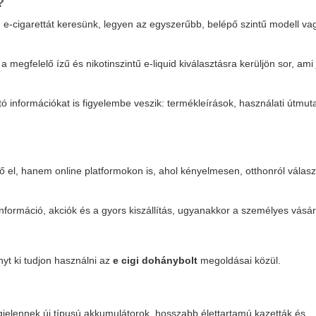
?
ú e-cigarettát keresünk, legyen az egyszerűbb, belépő szintű modell vag
egfelelő ízű és nikotinszintű e-liquid kiválasztásra kerüljön sor, ami
tó információkat is figyelembe veszik: termékleírások, használati útmut
ő el, hanem online platformokon is, ahol kényelmesen, otthonról válas
nformáció, akciók és a gyors kiszállítás, ugyanakkor a személyes vásár
yt ki tudjon használni az
e cigi dohánybolt
megoldásai közül.
jelennek új típusú akkumulátorok, hosszabb élettartamú kazetták és