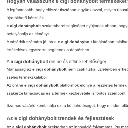
Hogyan válasszunk
e cigi dohánybolt
termékeket
A legfontosabb, hogy először tisztában legyünk azzal, milyen típus
újratölthető készülék.
e cigi dohánybolt
szakemberei segítséget nyújtanak abban, hogy a m
befolyásolja az élményt.
A vásárlók számára jó, ha a
e cigi dohánybolt
kínálatában találha
értékelések egyszerre segítenek a döntésben.
A
e cigi dohánybolt
online és offline lehetőségei
Manapság az
e cigi dohánybolt
nem csak fizikai üzletekben érhet
széles termékskálából.
Az online
e cigi dohánybolt
platformok előnye a részletes terméki
szakértői tanácsadás és a termék kézbevétele is fontos szempont.
Számos vásárló kombinálja ezt a két lehetőséget, hogy minden előn
Az
e cigi dohánybolt
trendek és fejlesztések
Az
e cigi dohánybolt
szektorban az innováció folyamatos, így meg