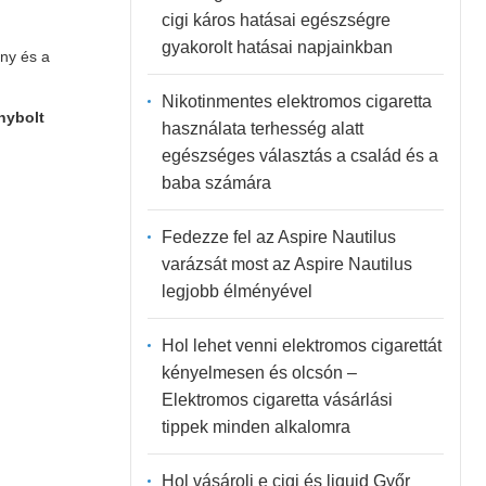
cigi káros hatásai egészségre
gyakorolt hatásai napjainkban
ény és a
Nikotinmentes elektromos cigaretta
nybolt
használata terhesség alatt
egészséges választás a család és a
baba számára
Fedezze fel az Aspire Nautilus
varázsát most az Aspire Nautilus
legjobb élményével
Hol lehet venni elektromos cigarettát
kényelmesen és olcsón –
Elektromos cigaretta vásárlási
tippek minden alkalomra
Hol vásárolj e cigi és liquid Győr