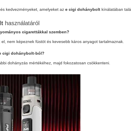
kat és kedvezményeket, amelyeket az
e cigi dohánybolt
kínálatában talá
lt
használatáról
gyományos cigarettákkal szemben?
el, nem képeznek füstöt és kevesebb káros anyagot tartalmaznak.
e cigi dohánybolt
-ból?
korábbi dohányzás mértékéhez, majd fokozatosan csökkenteni.