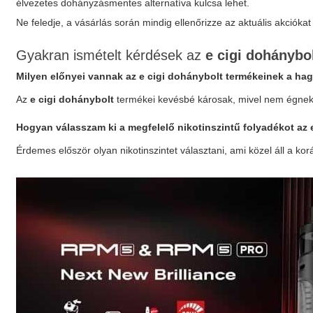
élvezetes dohányzásmentes alternatíva kulcsa lehet.
Ne feledje, a vásárlás során mindig ellenőrizze az aktuális akció
Gyakran ismételt kérdések az
e cigi dohánybo
Milyen előnyei vannak az
e cigi dohánybolt
termékeinek a ha
Az
e cigi dohánybolt
termékei kevésbé károsak, mivel nem égnek 
Hogyan válasszam ki a megfelelő nikotinszintű folyadékot az
Érdemes először olyan nikotinszintet választani, ami közel áll a 