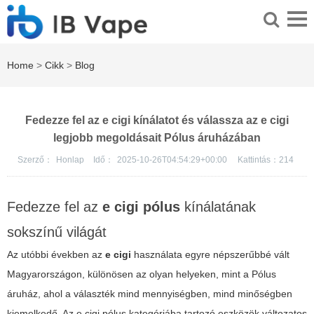
Home
>
Cikk
>
Blog
Fedezze fel az e cigi kínálatot és válassza az e cigi
legjobb megoldásait Pólus áruházában
Szerző：
Honlap
Idő：
2025-10-26T04:54:29+00:00
Kattintás：
214
Fedezze fel az
e cigi pólus
kínálatának
sokszínű világát
Az utóbbi években az
e cigi
használata egyre népszerűbbé vált
Magyarországon, különösen az olyan helyeken, mint a Pólus
áruház, ahol a választék mind mennyiségben, mind minőségben
kiemelkedő. Az
e cigi pólus
kategóriába tartozó eszközök változatos