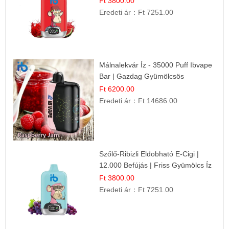
Ft 3800.00
Eredeti ár：
Ft 7251.00
Málnalekvár Íz - 35000 Puff Ibvape
Bar | Gazdag Gyümölcsös
Ízélmény!
Ft 6200.00
Eredeti ár：
Ft 14686.00
Szőlő-Ribizli Eldobható E-Cigi |
12.000 Befújás | Friss Gyümölcs Íz
Ft 3800.00
Eredeti ár：
Ft 7251.00