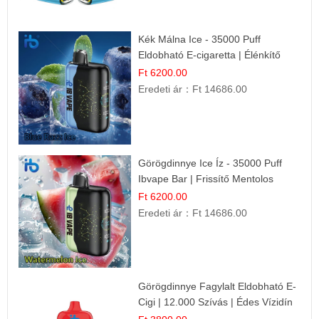
Kék Málna Ice - 35000 Puff
Eldobható E-cigaretta | Élénkítő
Gyümölcsös Frissesség!
Ft 6200.00
Eredeti ár：
Ft 14686.00
Görögdinnye Ice Íz - 35000 Puff
Ibvape Bar | Frissítő Mentolos
Élmény!
Ft 6200.00
Eredeti ár：
Ft 14686.00
Görögdinnye Fagylalt Eldobható E-
Cigi | 12.000 Szívás | Édes Vízidín
Íz