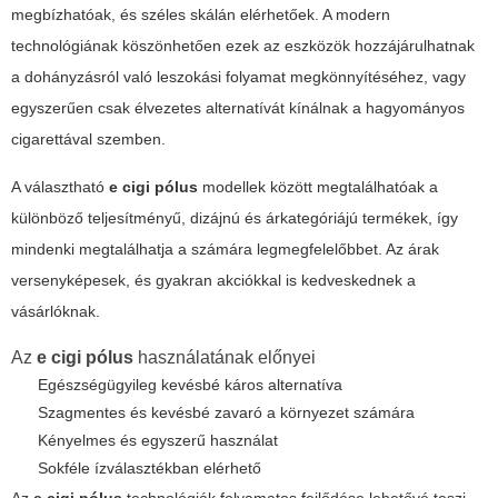
megbízhatóak, és széles skálán elérhetőek. A modern
technológiának köszönhetően ezek az eszközök hozzájárulhatnak
a dohányzásról való leszokási folyamat megkönnyítéséhez, vagy
egyszerűen csak élvezetes alternatívát kínálnak a hagyományos
cigarettával szemben.
A választható
e cigi pólus
modellek között megtalálhatóak a
különböző teljesítményű, dizájnú és árkategóriájú termékek, így
mindenki megtalálhatja a számára legmegfelelőbbet. Az árak
versenyképesek, és gyakran akciókkal is kedveskednek a
vásárlóknak.
Az
e cigi pólus
használatának előnyei
Egészségügyileg kevésbé káros alternatíva
Szagmentes és kevésbé zavaró a környezet számára
Kényelmes és egyszerű használat
Sokféle ízválasztékban elérhető
Az
e cigi pólus
technológiák folyamatos fejlődése lehetővé teszi,