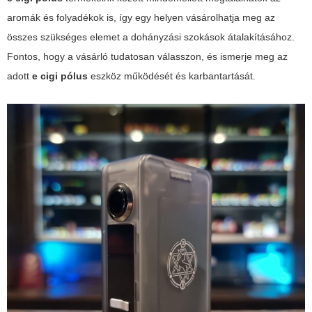
aromák és folyadékok is, így egy helyen vásárolhatja meg az
összes szükséges elemet a dohányzási szokások átalakításához.
Fontos, hogy a vásárló tudatosan válasszon, és ismerje meg az
adott
e cigi pólus
eszköz működését és karbantartását.