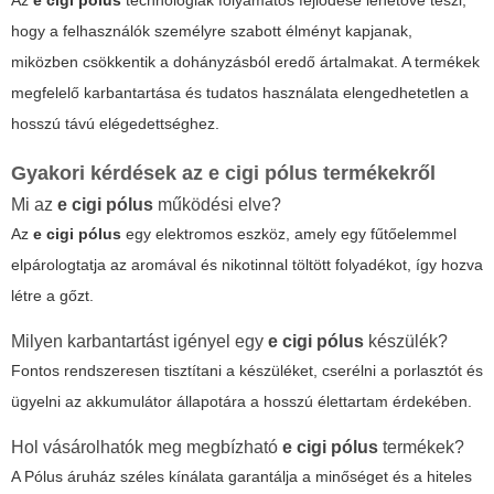
hogy a felhasználók személyre szabott élményt kapjanak,
miközben csökkentik a dohányzásból eredő ártalmakat. A termékek
megfelelő karbantartása és tudatos használata elengedhetetlen a
hosszú távú elégedettséghez.
Gyakori kérdések az
e cigi pólus
termékekről
Mi az
e cigi pólus
működési elve?
Az
e cigi pólus
egy elektromos eszköz, amely egy fűtőelemmel
elpárologtatja az aromával és nikotinnal töltött folyadékot, így hozva
létre a gőzt.
Milyen karbantartást igényel egy
e cigi pólus
készülék?
Fontos rendszeresen tisztítani a készüléket, cserélni a porlasztót és
ügyelni az akkumulátor állapotára a hosszú élettartam érdekében.
Hol vásárolhatók meg megbízható
e cigi pólus
termékek?
A Pólus áruház széles kínálata garantálja a minőséget és a hiteles