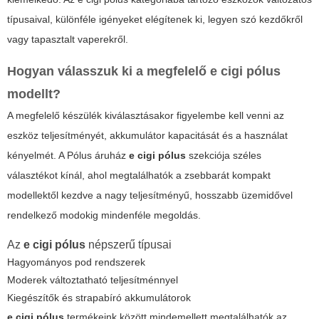
típusaival, különféle igényeket elégítenek ki, legyen szó kezdőkről
vagy tapasztalt vaperekről.
Hogyan válasszuk ki a megfelelő
e cigi pólus
modellt?
A megfelelő készülék kiválasztásakor figyelembe kell venni az
eszköz teljesítményét, akkumulátor kapacitását és a használat
kényelmét. A Pólus áruház
e cigi pólus
szekciója széles
választékot kínál, ahol megtalálhatók a zsebbarát kompakt
modellektől kezdve a nagy teljesítményű, hosszabb üzemidővel
rendelkező modokig mindenféle megoldás.
Az
e cigi pólus
népszerű típusai
Hagyományos pod rendszerek
Moderek változtatható teljesítménnyel
Kiegészítők és strapabíró akkumulátorok
e cigi pólus
termékeink között mindemellett megtalálhatók az