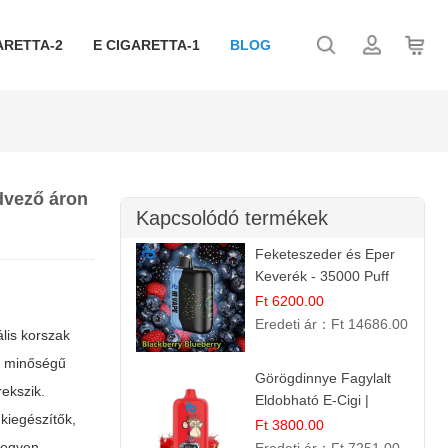
ARETTA-2
E CIGARETTA-1
BLOG
edvező áron
Kapcsolódó termékek
Feketeszeder és Eper
Keverék - 35000 Puff
Eldobható Vape | Ízletes
Ft 6200.00
Gyümölcsökombináció!
Eredeti ár：
Ft 14686.00
ális korszak
ló minőségű
Görögdinnye Fagylalt
ekszik.
Eldobható E-Cigi |
kiegészítők,
12.000 Szívás | Édes
Ft 3800.00
Vízidín Íz
legyen,