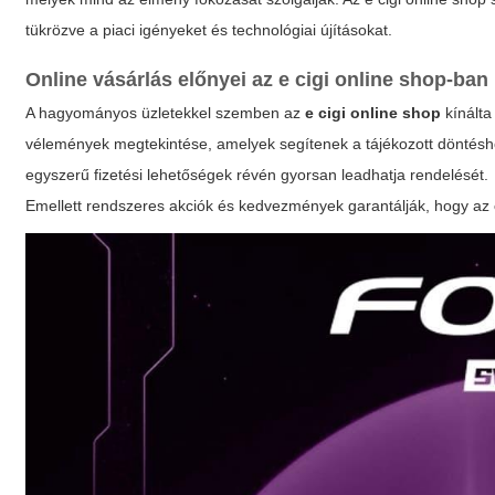
tükrözve a piaci igényeket és technológiai újításokat.
Online vásárlás előnyei az
e cigi online shop
-ban
A hagyományos üzletekkel szemben az
e cigi online shop
kínálta
vélemények megtekintése, amelyek segítenek a tájékozott döntéshoz
egyszerű fizetési lehetőségek révén gyorsan leadhatja rendelését.
Emellett rendszeres akciók és kedvezmények garantálják, hogy az