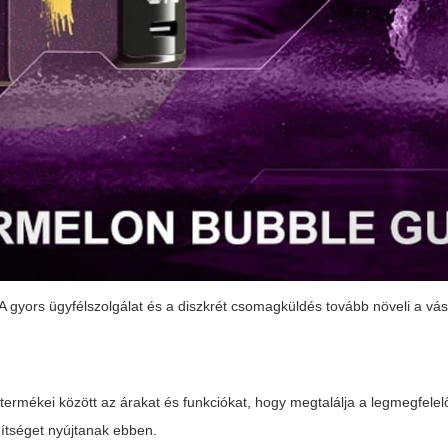
 gyors ügyfélszolgálat és a diszkrét csomagküldés tovább növeli a vás
termékei között az árakat és funkciókat, hogy megtalálja a legmegfelel
gítséget nyújtanak ebben.