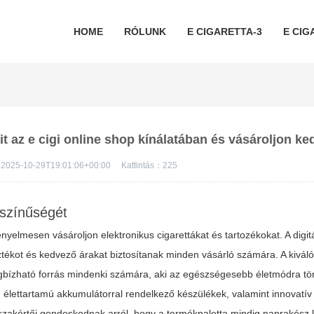
HOME
RÓLUNK
E CIGARETTA-3
E CIG
ait az e cigi online shop kínálatában és vásároljon k
2025-10-29T19:01:06+00:00
Kattintás：
225
színűségét
yelmesen vásároljon elektronikus cigarettákat és tartozékokat. A digit
ztékot és kedvező árakat biztosítanak minden vásárló számára. A kivá
ízható forrás mindenki számára, aki az egészségesebb életmódra tör
 élettartamú akkumulátorral rendelkező készülékek, valamint innovatív 
zakértői gondoskodnak arról, hogy a termékpaletta mindig naprakész 