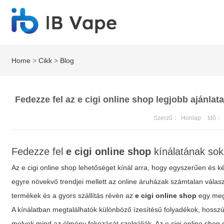
Home
>
Cikk
>
Blog
Fedezze fel az e cigi online shop legjobb ajánlat
Szerző：
Honlap
Idő：
Fedezze fel
e cigi online shop
kínálatának sok
Az
e cigi online shop
lehetőséget kínál arra, hogy egyszerűen és kén
egyre növekvő trendjei mellett az online áruházak számtalan válas
termékek és a gyors szállítás révén az
e cigi online shop
egy megb
A kínálatban megtalálhatók különböző ízesítésű folyadékok, hosszú
melyek mind az élmény fokozását szolgálják. Az
e cigi online shop
s