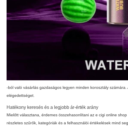
-ból való vásárlás gazdaságos legyen minden korosztály számára. A
elégedettséget.
Hatékony keresés és a legjobb ár-érték arány
Mielőtt választana, érdemes összehasonlítani az
e cigi online shop
részletes szűrők, kategóriák és a felhasználói értékelések mind se