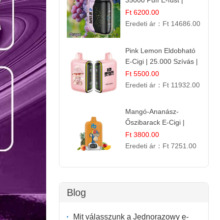
35000 Puff E-füst |
Intenzív
Ft 6200.00
Gyümölcsélmény!
Eredeti ár：
Ft 14686.00
Pink Lemon Eldobható
E-Cigi | 25.000 Szívás |
Rózsaszín Citrom Íz
Ft 5500.00
Eredeti ár：
Ft 11932.00
Mangó-Ananász-
Őszibarack E-Cigi |
12.000 Befújás |
Ft 3800.00
Tropikus Gyümölcs Íz
Eredeti ár：
Ft 7251.00
Blog
Mit válasszunk a Jednorazowy e-