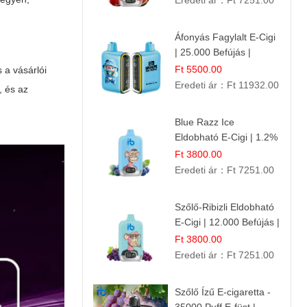
Eredeti ár：
Ft 7251.00
Áfonyás Fagylalt E-Cigi
| 25.000 Befújás |
Eldobható E-Cigaretta
Ft 5500.00
 a vásárlói
Eredeti ár：
Ft 11932.00
, és az
Blue Razz Ice
Eldobható E-Cigi | 1.2%
Nikotin | Jéghideg
Ft 3800.00
Málna Íz
Eredeti ár：
Ft 7251.00
Szőlő-Ribizli Eldobható
E-Cigi | 12.000 Befújás |
Friss Gyümölcs Íz
Ft 3800.00
Eredeti ár：
Ft 7251.00
Szőlő Ízű E-cigaretta -