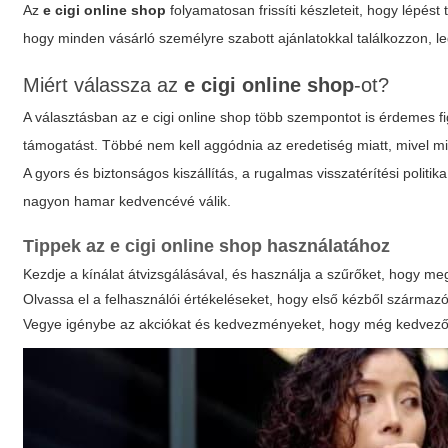
Az
e cigi online shop
folyamatosan frissíti készleteit, hogy lépést 
hogy minden vásárló személyre szabott ajánlatokkal találkozzon, le
Miért válassza az
e cigi online shop
-ot?
A választásban az
e cigi online shop
több szempontot is érdemes fi
támogatást. Többé nem kell aggódnia az eredetiség miatt, mivel mi
A gyors és biztonságos kiszállítás, a rugalmas visszatérítési polit
nagyon hamar kedvencévé válik.
Tippek az
e cigi online shop
használatához
Kezdje a kínálat átvizsgálásával, és használja a szűrőket, hogy meg
Olvassa el a felhasználói értékeléseket, hogy első kézből származó
Vegye igénybe az akciókat és kedvezményeket, hogy még kedvező