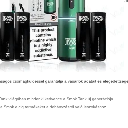
-
tonságos csomagküldéssel garantálja a vásárlók adatait és elégedettségé
Tank világában mindenki kedvence a Smok Tank új generációja
a a Smok e cig termékeket a dohányzásról való leszokáshoz