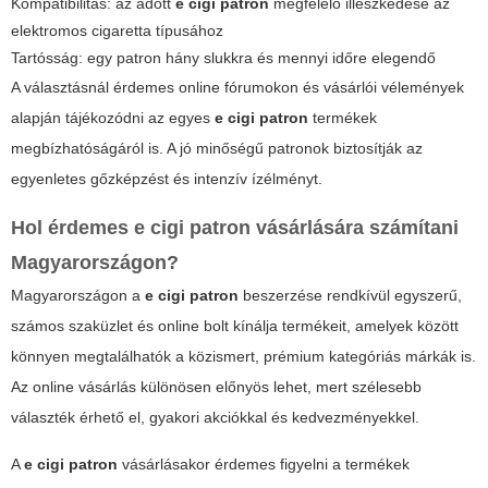
Kompatibilitás: az adott
e cigi patron
megfelelő illeszkedése az
elektromos cigaretta típusához
Tartósság: egy patron hány slukkra és mennyi időre elegendő
A választásnál érdemes online fórumokon és vásárlói vélemények
alapján tájékozódni az egyes
e cigi patron
termékek
megbízhatóságáról is. A jó minőségű patronok biztosítják az
egyenletes gőzképzést és intenzív ízélményt.
Hol érdemes
e cigi patron
vásárlására számítani
Magyarországon?
Magyarországon a
e cigi patron
beszerzése rendkívül egyszerű,
számos szaküzlet és online bolt kínálja termékeit, amelyek között
könnyen megtalálhatók a közismert, prémium kategóriás márkák is.
Az online vásárlás különösen előnyös lehet, mert szélesebb
választék érhető el, gyakori akciókkal és kedvezményekkel.
A
e cigi patron
vásárlásakor érdemes figyelni a termékek