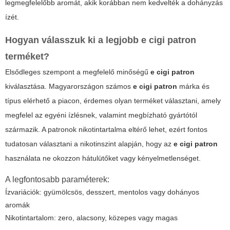
legmegfelelőbb aromát, akik korábban nem kedvelték a dohányzás
ízét.
Hogyan válasszuk ki a legjobb
e cigi patron
terméket?
Elsődleges szempont a megfelelő minőségű
e cigi patron
kiválasztása. Magyarországon számos
e cigi patron
márka és
típus elérhető a piacon, érdemes olyan terméket választani, amely
megfelel az egyéni ízlésnek, valamint megbízható gyártótól
származik. A patronok nikotintartalma eltérő lehet, ezért fontos
tudatosan választani a nikotinszint alapján, hogy az
e cigi patron
használata ne okozzon hátulütőket vagy kényelmetlenséget.
A legfontosabb paraméterek:
Ízvariációk: gyümölcsös, desszert, mentolos vagy dohányos
aromák
Nikotintartalom: zero, alacsony, közepes vagy magas