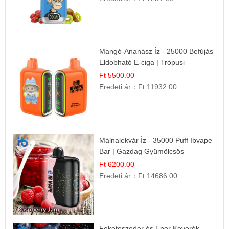
Mangó-Ananász Íz - 25000 Befújás
Eldobható E-ciga | Trópusi
Gyümölcs Élmény!
Ft 5500.00
Eredeti ár：
Ft 11932.00
Málnalekvár Íz - 35000 Puff Ibvape
Bar | Gazdag Gyümölcsös
Ízélmény!
Ft 6200.00
Eredeti ár：
Ft 14686.00
Feketeszeder és Eper Keverék -