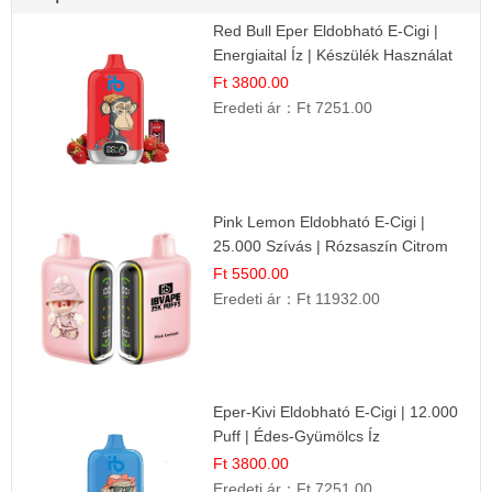
Red Bull Eper Eldobható E-Cigi |
Energiaital Íz | Készülék Használat
Ft 3800.00
Eredeti ár：
Ft 7251.00
Pink Lemon Eldobható E-Cigi |
25.000 Szívás | Rózsaszín Citrom
Íz
Ft 5500.00
Eredeti ár：
Ft 11932.00
Eper-Kivi Eldobható E-Cigi | 12.000
Puff | Édes-Gyümölcs Íz
Ft 3800.00
Eredeti ár：
Ft 7251.00