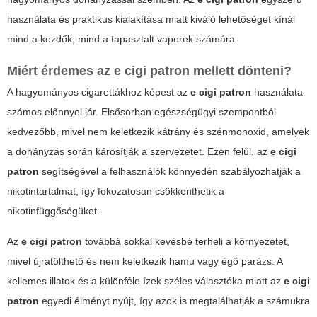
használata és praktikus kialakítása miatt kiváló lehetőséget kínál
mind a kezdők, mind a tapasztalt vaperek számára.
Miért érdemes az
e cigi patron
mellett dönteni?
A hagyományos cigarettákhoz képest az
e cigi patron
használata
számos előnnyel jár. Elsősorban egészségügyi szempontból
kedvezőbb, mivel nem keletkezik kátrány és szénmonoxid, amelyek
a dohányzás során károsítják a szervezetet. Ezen felül, az
e cigi
patron
segítségével a felhasználók könnyedén szabályozhatják a
nikotintartalmat, így fokozatosan csökkenthetik a
nikotinfüggőségüket.
Az
e cigi patron
továbbá sokkal kevésbé terheli a környezetet,
mivel újratölthető és nem keletkezik hamu vagy égő parázs. A
kellemes illatok és a különféle ízek széles választéka miatt az
e cigi
patron
egyedi élményt nyújt, így azok is megtalálhatják a számukra