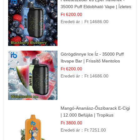
35000 Puff Eldobható Vape | Ízletes
Gyümölcsökombináció!
Ft 6200.00
Eredeti ár：
Ft 14686.00
Görögdinnye Ice Íz - 35000 Puff
Ibvape Bar | Frissítő Mentolos
Élmény!
Ft 6200.00
Eredeti ár：
Ft 14686.00
Mangó-Ananász-Őszibarack E-Cigi
| 12.000 Befújás | Tropikus
Gyümölcs Íz
Ft 3800.00
Eredeti ár：
Ft 7251.00