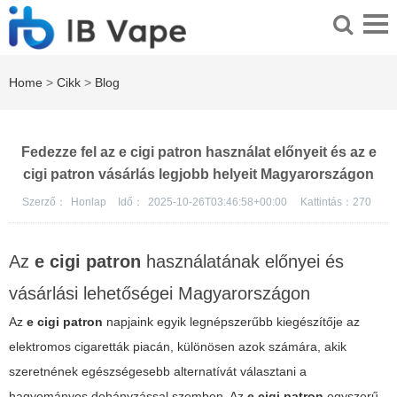
Home
>
Cikk
>
Blog
Fedezze fel az e cigi patron használat előnyeit és az e
cigi patron vásárlás legjobb helyeit Magyarországon
Szerző：
Honlap
Idő：
2025-10-26T03:46:58+00:00
Kattintás：
270
Az
e cigi patron
használatának előnyei és
vásárlási lehetőségei Magyarországon
Az
e cigi patron
napjaink egyik legnépszerűbb kiegészítője az
elektromos cigaretták piacán, különösen azok számára, akik
szeretnének egészségesebb alternatívát választani a
hagyományos dohányzással szemben. Az
e cigi patron
egyszerű