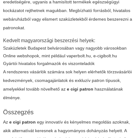
eredetiségére, ugyanis a hamisított termékek egészségügyi
kockázatot rejthetnek magukban. Megbízható forrásból, hivatalos
webáruházból vagy elismert szaküzletekből érdemes beszerezni a
patronokat.
Kedvelt magyarországi beszerzési helyek:
Szaküzletek Budapest belvárosában vagy nagyobb városokban
Online webshopok, mint például
vaperbolt.hu
,
e-cigibolt.hu
Gyártói hivatalos forgalmazók és viszonteladók
A rendszeres vásárlók számára sok helyen elérhetők törzsvásárlói
kedvezmények, csomagajánlatok és exkluzív patron típusok,
amelyekkel tovább növelhető az
e cigi patron
használatának
élménye.
Összegzés
Az
e cigi patron
egy innovatív és kényelmes megoldás azoknak,
akik alternatívát keresnek a hagyományos dohányzás helyett. A