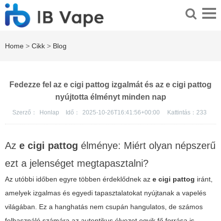
Home
>
Cikk
>
Blog
Fedezze fel az e cigi pattog izgalmát és az e cigi pattog
nyújtotta élményt minden nap
Szerző：
Honlap
Idő：
2025-10-26T16:41:56+00:00
Kattintás：
233
Az
e cigi pattog
élménye: Miért olyan népszerű
ezt a jelenséget megtapasztalni?
Az utóbbi időben egyre többen érdeklődnek az
e cigi pattog
iránt,
amelyek izgalmas és egyedi tapasztalatokat nyújtanak a vapelés
világában. Ez a hanghatás nem csupán hangulatos, de számos
felhasználó számára az autentikus élvezet egyik fő forrása is.