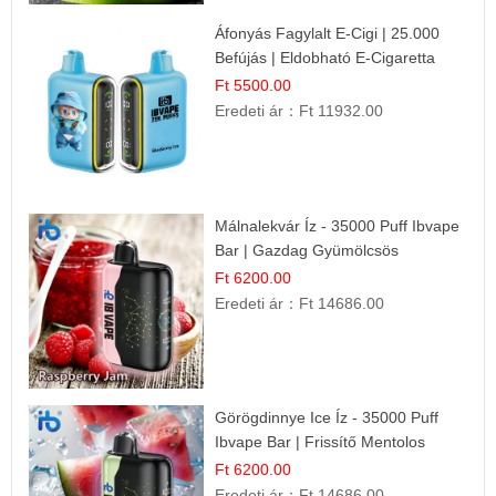
Áfonyás Fagylalt E-Cigi | 25.000
Befújás | Eldobható E-Cigaretta
Ft 5500.00
Eredeti ár：
Ft 11932.00
Málnalekvár Íz - 35000 Puff Ibvape
Bar | Gazdag Gyümölcsös
Ízélmény!
Ft 6200.00
Eredeti ár：
Ft 14686.00
Görögdinnye Ice Íz - 35000 Puff
Ibvape Bar | Frissítő Mentolos
Élmény!
Ft 6200.00
Eredeti ár：
Ft 14686.00