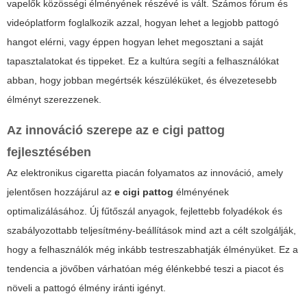
vapelők közösségi élményének részévé is vált. Számos fórum és
videóplatform foglalkozik azzal, hogyan lehet a legjobb pattogó
hangot elérni, vagy éppen hogyan lehet megosztani a saját
tapasztalatokat és tippeket. Ez a kultúra segíti a felhasználókat
abban, hogy jobban megértsék készüléküket, és élvezetesebb
élményt szerezzenek.
Az innováció szerepe az
e cigi pattog
fejlesztésében
Az elektronikus cigaretta piacán folyamatos az innováció, amely
jelentősen hozzájárul az
e cigi pattog
élményének
optimalizálásához. Új fűtőszál anyagok, fejlettebb folyadékok és
szabályozottabb teljesítmény-beállítások mind azt a célt szolgálják,
hogy a felhasználók még inkább testreszabhatják élményüket. Ez a
tendencia a jövőben várhatóan még élénkebbé teszi a piacot és
növeli a
pattogó
élmény iránti igényt.