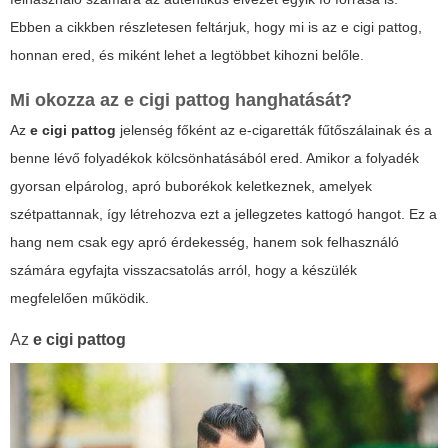
Ebben a cikkben részletesen feltárjuk, hogy mi is az
e cigi pattog
,
honnan ered, és miként lehet a legtöbbet kihozni belőle.
Mi okozza az
e cigi pattog
hanghatását?
Az
e cigi pattog
jelenség főként az e-cigaretták fűtőszálainak és a
benne lévő folyadékok kölcsönhatásából ered. Amikor a folyadék
gyorsan elpárolog, apró buborékok keletkeznek, amelyek
szétpattannak, így létrehozva ezt a jellegzetes kattogó hangot. Ez a
hang nem csak egy apró érdekesség, hanem sok felhasználó
számára egyfajta visszacsatolás arról, hogy a készülék
megfelelően működik.
Az
e cigi pattog