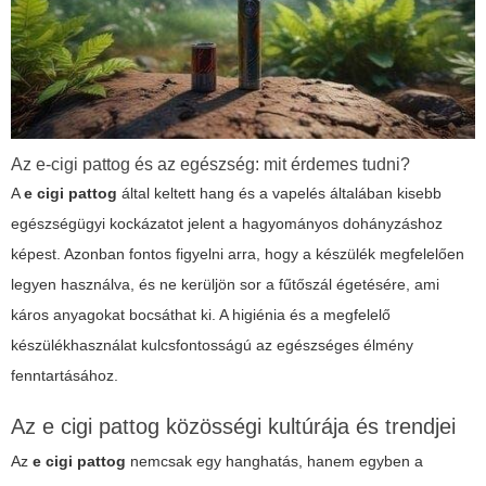
Az
e-cigi pattog
és az egészség: mit érdemes tudni?
A
e cigi pattog
által keltett hang és a vapelés általában kisebb
egészségügyi kockázatot jelent a hagyományos dohányzáshoz
képest. Azonban fontos figyelni arra, hogy a készülék megfelelően
legyen használva, és ne kerüljön sor a fűtőszál égetésére, ami
káros anyagokat bocsáthat ki. A higiénia és a megfelelő
készülékhasználat kulcsfontosságú az egészséges élmény
fenntartásához.
Az
e cigi pattog
közösségi kultúrája és trendjei
Az
e cigi pattog
nemcsak egy hanghatás, hanem egyben a