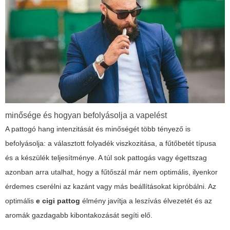
minősége és hogyan befolyásolja a vapelést
A pattogó hang intenzitását és minőségét több tényező is
befolyásolja: a választott folyadék viszkozitása, a fűtőbetét típusa
és a készülék teljesítménye. A túl sok pattogás vagy égettszag
azonban arra utalhat, hogy a fűtőszál már nem optimális, ilyenkor
érdemes cserélni az kazánt vagy más beállításokat kipróbálni. Az
optimális
e cigi pattog
élmény javítja a leszívás élvezetét és az
aromák gazdagabb kibontakozását segíti elő.