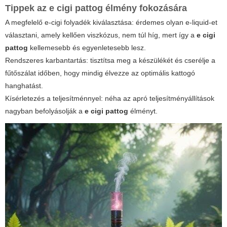
Tippek az
e cigi pattog
élmény fokozására
A megfelelő
e-cigi
folyadék kiválasztása: érdemes olyan e-liquid-et
választani, amely kellően viszkózus, nem túl híg, mert így a
e cigi
pattog
kellemesebb és egyenletesebb lesz.
Rendszeres karbantartás: tisztítsa meg a készülékét és cserélje a
fűtőszálat időben, hogy mindig élvezze az optimális kattogó
hanghatást.
Kísérletezés a teljesítménnyel: néha az apró teljesítményállítások
nagyban befolyásolják a
e cigi pattog
élményt.