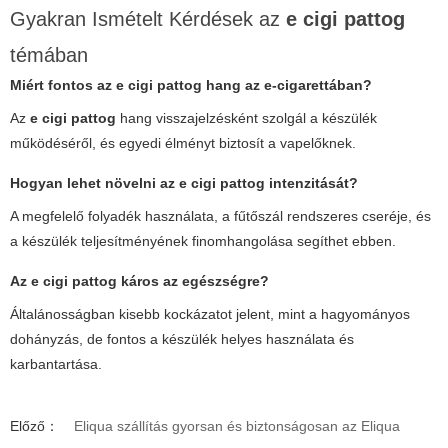
Gyakran Ismételt Kérdések az
e cigi pattog
témában
Miért fontos az
e cigi pattog
hang az e-cigarettában?
Az
e cigi pattog
hang visszajelzésként szolgál a készülék
működéséről, és egyedi élményt biztosít a vapelőknek.
Hogyan lehet növelni az
e cigi pattog
intenzitását?
A megfelelő folyadék használata, a fűtőszál rendszeres cseréje, és
a készülék teljesítményének finomhangolása segíthet ebben.
Az
e cigi pattog
káros az egészségre?
Általánosságban kisebb kockázatot jelent, mint a hagyományos
dohányzás, de fontos a készülék helyes használata és
karbantartása.
Előző：
Eliqua szállítás gyorsan és biztonságosan az Eliqua