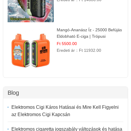
Mangó-Ananász Íz - 25000 Befújás
Eldobható E-ciga | Trópusi
Gyümölcs Élmény!
Ft 5500.00
Eredeti ár：
Ft 11932.00
Blog
Elektromos Cigi Káros Hatásai és Mire Kell Figyelni
az Elektromos Cigi Kapcsán
Elektromos cigaretta jogszabály változások és hatása