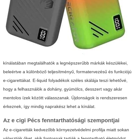
kínálatában megtalálhatók a legnépszerűbb márkák készülékei,
beleértve a különböző teljesítményű, formatervezésű és funkciójú
e-cigarettákat.
E-liquid
folyadékok széles skálája teszi lehetővé,
hogy a felhasználók a dohány, gyümölcs, desszert vagy akár
mentolos ízek között válasszanak. Újdonságok is rendszeresen
érkeznek, így mindig naprakész lehet a kínálat.
Az
e cigi Pécs
fenntarthatósági szempontjai
Az e-cigaretták kedvezőbb környezetvédelmi profilja miatt sokan
választják őket, akik fontosnak tartják a fenntartható életmódot.