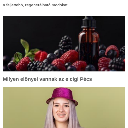
a fejlettebb, regenerálható modokat.
Milyen előnyei vannak az
e cigi Pécs