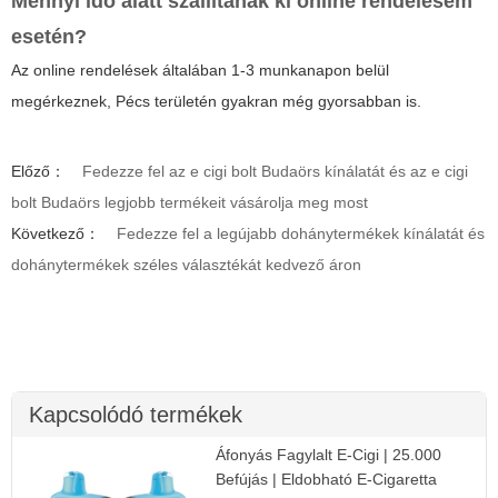
Mennyi idő alatt szállítanak ki online rendelésem
esetén?
Az online rendelések általában 1-3 munkanapon belül
megérkeznek, Pécs területén gyakran még gyorsabban is.
Előző：
Fedezze fel az e cigi bolt Budaörs kínálatát és az e cigi
bolt Budaörs legjobb termékeit vásárolja meg most
Következő：
Fedezze fel a legújabb dohánytermékek kínálatát és
dohánytermékek széles választékát kedvező áron
Kapcsolódó termékek
Áfonyás Fagylalt E-Cigi | 25.000
Befújás | Eldobható E-Cigaretta