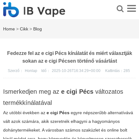
Home
>
Cikk
>
Blog
Fedezze fel az e cigi Pécs kínálatát és miért választják
sokan az e cigi Pécsen történő vásárlást
Szerző：
Honlap
Idő：
2025-10-26T16:34:29+00:00
Kattintás：
285
Ismerkedjen meg az
e cigi Pécs
változatos
termékkínálatával
Az utóbbi években az
e cigi Pécs
egyre népszerűbb alternatívává
vált azok számára, akik szeretnék elhagyni a hagyományos
dohánytermékeket. A városban számos szaküzlet és online bolt
kínál módot arra, hogy könnyedén és kényelmesen szerezhessék