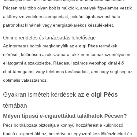
Pécsen már több olyan bolt is működik, amelyek figyelembe veszik
a környezetvédelem szempontjait, például újrahasznosítható
patronokat kínálnak vagy energiatakarékos készülékeket.
Online rendelés és tanácsadás lehetősége
Az internetes boltok megkönnyítik az
e cigi Pécs
termékek
elérését, különösen azok számára, akik nem tudnak személyesen
ellátogatni a szaküzletbe. Ráadásul számos webshop kínál élő
chat-támogatást vagy telefonos tanácsadást, ami nagy segítség az
optimális választáshoz.
Gyakran ismételt kérdések az
e cigi Pécs
témában
Milyen típusú e-cigarettákat találhatok Pécsen?
Pécs bolthálózata biztosítja a könnyű hozzáférést a különböző
típusú e-cigarettákhoz, beleértve az egyszerű kezdőkészleteket és