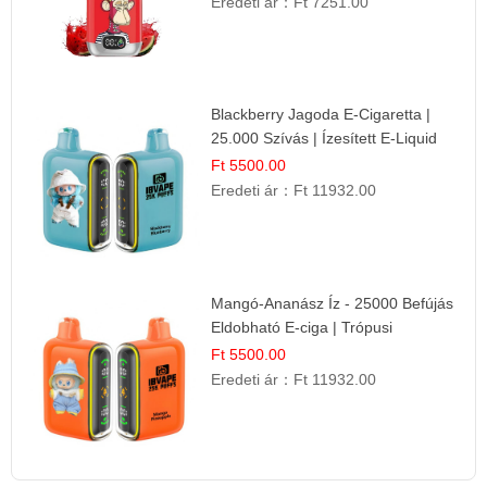
Eredeti ár：
Ft 7251.00
Blackberry Jagoda E-Cigaretta |
25.000 Szívás | Ízesített E-Liquid
Ft 5500.00
Eredeti ár：
Ft 11932.00
Mangó-Ananász Íz - 25000 Befújás
Eldobható E-ciga | Trópusi
Gyümölcs Élmény!
Ft 5500.00
Eredeti ár：
Ft 11932.00