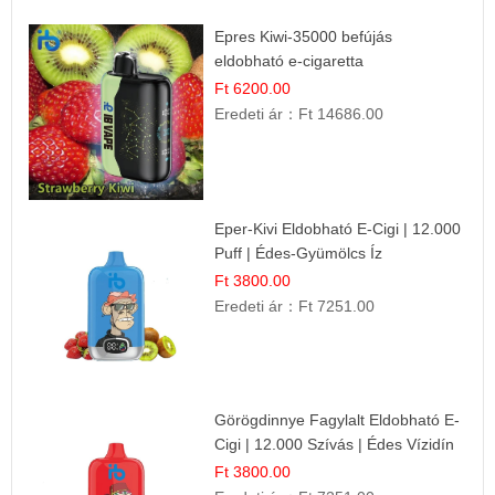
Epres Kiwi-35000 befújás
eldobható e-cigaretta
Ft 6200.00
Eredeti ár：
Ft 14686.00
Eper-Kivi Eldobható E-Cigi | 12.000
Puff | Édes-Gyümölcs Íz
Ft 3800.00
Eredeti ár：
Ft 7251.00
Görögdinnye Fagylalt Eldobható E-
Cigi | 12.000 Szívás | Édes Vízidín
Íz
Ft 3800.00