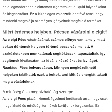
be a legmodernebb
elektromos cigarettákat
, e-liquid folyadékokat
és kiegészítőket. Ez a különleges választék lehetővé teszi, hogy
mindenki megtalálja személyes igényeinek megfelelő terméket.
Miért érdemes helyben, Pécsen vásárolni e cigit?
Az
e cigi Pécs
vásárlásának számos előnye van, amely miatt
sokan döntenek helyben történő beszerzés mellett. A
szaküzletekben munkatársak segítőkészek, tapasztaltak, így
segítenek kiválasztani az ideális készüléket és ízvilágot.
Ráadásul Pécs belvárosában, könnyen megközelíthető
helyeken találhatók ezek a boltok, ami időt és energiát takarít
meg a vásárlóknak.
A minőség és a megbízhatóság szerepe
Az
e cigi Pécs
piacán kiemelt figyelmet fordítanak arra, hogy csak
megbízható és minőségi termékek kerüljenek forgalomba. Ez