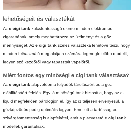
lehetőségeit és választékát
Az
e cigi tank
kulcsfontosságú eleme minden elektromos
cigarettának, amely meghatározza az ízélményt és a gőz
mennyiségét. Az
e cigi tank
széles választéka lehetővé teszi, hogy
minden felhasználó megtalálja a számára legmegfelelőbb modellt,
legyen szó kezdőről vagy tapasztalt vapelőről.
Miért fontos egy minőségi
e cigi tank
választása?
Az
e cigi tank
alapvetően a folyadék tárolásáért és a gőz
előállításáért felelős. Egy jó minőségű tank biztosítja, hogy az e-
liquid megfelelően párologjon el, így az íz teljesen érvényesül, a
gőzképződés pedig optimális legyen. Emellett a tartósság és
szivárgásmentesség is alapfeltétel, amit a piacvezető
e cigi tank
modellek garantálnak.