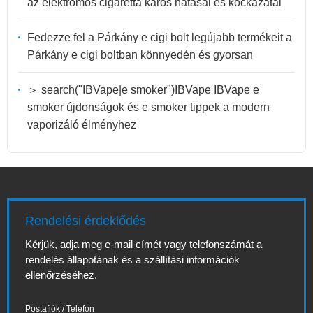
az elektromos cigaretta káros hatásai és kockázatai
Fedezze fel a Párkány e cigi bolt legújabb termékeit a
Párkány e cigi boltban könnyedén és gyorsan
＞ search("IBVape|e smoker")IBVape IBVape e
smoker újdonságok és e smoker tippek a modern
vaporizáló élményhez
Rendelési érdeklődés
Kérjük, adja meg e-mail címét vagy telefonszámát a
rendelés állapotának és a szállítási információk
ellenőrzéséhez.
Postafiók / Telefon