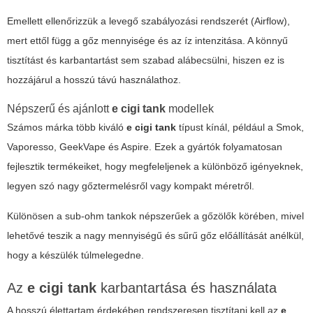
Emellett ellenőrizzük a levegő szabályozási rendszerét (Airflow),
mert ettől függ a gőz mennyisége és az íz intenzitása. A könnyű
tisztítást és karbantartást sem szabad alábecsülni, hiszen ez is
hozzájárul a hosszú távú használathoz.
Népszerű és ajánlott
e cigi tank
modellek
Számos márka több kiváló
e cigi tank
típust kínál, például a Smok,
Vaporesso, GeekVape és Aspire. Ezek a gyártók folyamatosan
fejlesztik termékeiket, hogy megfeleljenek a különböző igényeknek,
legyen szó nagy gőztermelésről vagy kompakt méretről.
Különösen a sub-ohm tankok népszerűek a gőzölők körében, mivel
lehetővé teszik a nagy mennyiségű és sűrű gőz előállítását anélkül,
hogy a készülék túlmelegedne.
Az
e cigi tank
karbantartása és használata
A hosszú élettartam érdekében rendszeresen tisztítani kell az
e