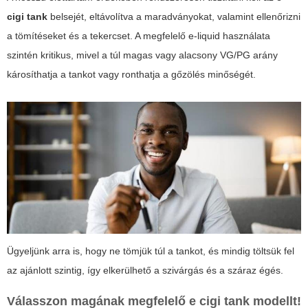
cigi tank
belsejét, eltávolítva a maradványokat, valamint ellenőrizni
a tömítéseket és a tekercset. A megfelelő e-liquid használata
szintén kritikus, mivel a túl magas vagy alacsony VG/PG arány
károsíthatja a tankot vagy ronthatja a gőzölés minőségét.
Ügyeljünk arra is, hogy ne tömjük túl a tankot, és mindig töltsük fel
az ajánlott szintig, így elkerülhető a szivárgás és a száraz égés.
Válasszon magának megfelelő
e cigi tank
modellt!