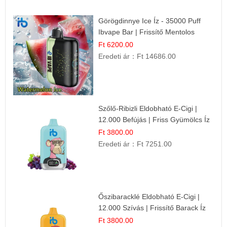
Görögdinnye Ice Íz - 35000 Puff
Ibvape Bar | Frissítő Mentolos
Élmény!
Ft 6200.00
Eredeti ár：
Ft 14686.00
Szőlő-Ribizli Eldobható E-Cigi |
12.000 Befújás | Friss Gyümölcs Íz
Ft 3800.00
Eredeti ár：
Ft 7251.00
Őszibaracklé Eldobható E-Cigi |
12.000 Szívás | Frissítő Barack Íz
Ft 3800.00