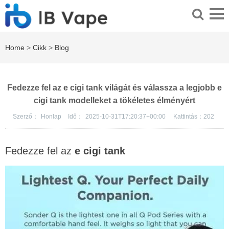
Home
>
Cikk
>
Blog
Fedezze fel az e cigi tank világát és válassza a legjobb e
cigi tank modelleket a tökéletes élményért
Szerző：
Honlap
Idő：
2025-10-31T17:20:37+00:00
Kattintás：
202
Fedezze fel az
e cigi tank