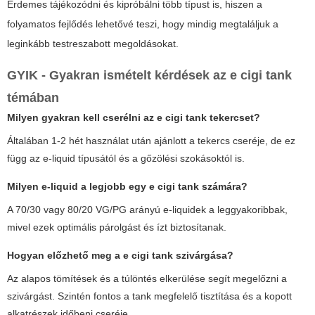
Érdemes tájékozódni és kipróbálni több típust is, hiszen a
folyamatos fejlődés lehetővé teszi, hogy mindig megtaláljuk a
leginkább testreszabott megoldásokat.
GYIK - Gyakran ismételt kérdések az
e cigi tank
témában
Milyen gyakran kell cserélni az
e cigi tank
tekercset?
Általában 1-2 hét használat után ajánlott a tekercs cseréje, de ez
függ az e-liquid típusától és a gőzölési szokásoktól is.
Milyen e-liquid a legjobb egy
e cigi tank
számára?
A 70/30 vagy 80/20 VG/PG arányú e-liquidek a leggyakoribbak,
mivel ezek optimális párolgást és ízt biztosítanak.
Hogyan előzhető meg a
e cigi tank
szivárgása?
Az alapos tömítések és a túlöntés elkerülése segít megelőzni a
szivárgást. Szintén fontos a tank megfelelő tisztítása és a kopott
alkatrészek időbeni cseréje.