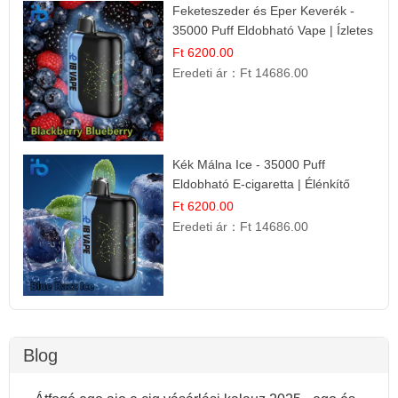
Feketeszeder és Eper Keverék -
35000 Puff Eldobható Vape | Ízletes
Gyümölcsökombináció!
Ft 6200.00
Eredeti ár：
Ft 14686.00
Kék Málna Ice - 35000 Puff
Eldobható E-cigaretta | Élénkítő
Gyümölcsös Frissesség!
Ft 6200.00
Eredeti ár：
Ft 14686.00
Blog