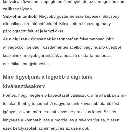
kedveli a közvetlen csepegtetés élményét, de ez a megoldás nem
zajlik tartályban.
Sub-ohm tankok:
Nagyobb gőztermelésre képesek, alacsony
ellenállással a fűtőbetéteknél. Kifejezetten ízgazdag, nagy
párologtatott felület jellemzi őket.
Az
e cigi tank
újításainak köszönhetően folyamatosan jobb
anyagokból, például rozsdamentes acélból vagy hőálló üvegből
készülnek, melyek garantálják a hosszú élettartamot és az
esztétikus megjelenést is.
Mire figyeljünk a legjobb
e cigi tank
kiválasztásakor?
Fontos, hogy megfelelő kapacitását válasszuk, ami általában 2 ml-
től akár 8 ml-ig terjedhet. A nagyobb tank kevesebb utántöltést
igényel, viszont mérete miatt kevésbé praktikus lehet. Szintén
lényeges a kompatibilitás a moddal és a tekercs típusa, hiszen
ezek befolyásolják az élményt és az üzemidőt.