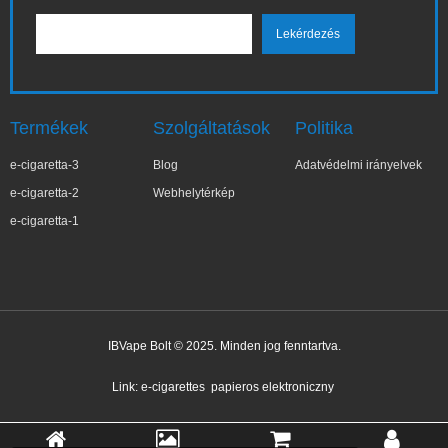
Termékek
Szolgáltatások
Politika
e-cigaretta-3
Blog
Adatvédelmi irányelvek
e-cigaretta-2
Webhelytérkép
e-cigaretta-1
IBVape Bolt © 2025. Minden jog fenntartva.
✕
Wa***a
Nemrég vásárolt
Link:
e-cigarettes
papieros elektroniczny