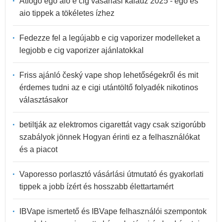
Átfogó ego aio e cig vásárlási kalauz 2025 - ego és
aio tippek a tökéletes ízhez
Fedezze fel a legújabb e cig vaporizer modelleket a
legjobb e cig vaporizer ajánlatokkal
Friss ajánló český vape shop lehetőségekről és mit
érdemes tudni az e cigi utántöltő folyadék nikotinos
választásakor
betiltják az elektromos cigarettát vagy csak szigorúbb
szabályok jönnek Hogyan érinti ez a felhasználókat
és a piacot
Vaporesso porlasztó vásárlási útmutató és gyakorlati
tippek a jobb ízért és hosszabb élettartamért
IBVape ismertető és IBVape felhasználói szempontok