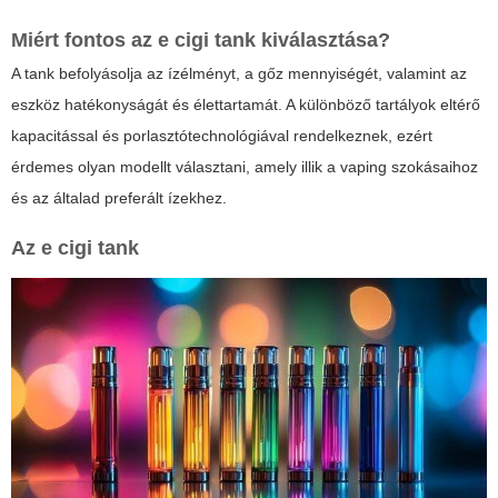
Miért fontos az
e cigi tank
kiválasztása?
A
tank
befolyásolja az ízélményt, a gőz mennyiségét, valamint az
eszköz hatékonyságát és élettartamát. A különböző tartályok eltérő
kapacitással és porlasztótechnológiával rendelkeznek, ezért
érdemes olyan modellt választani, amely illik a vaping szokásaihoz
és az általad preferált ízekhez.
Az
e cigi tank