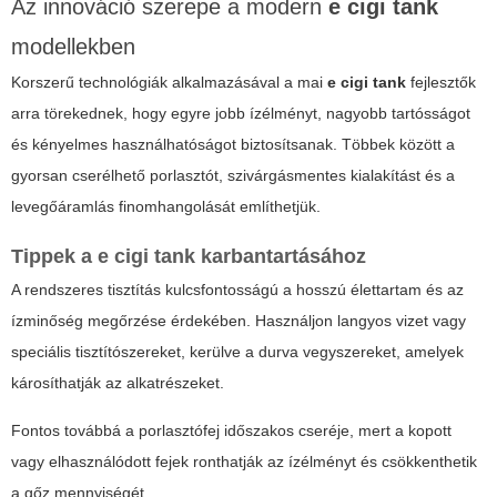
Az innováció szerepe a modern
e cigi tank
modellekben
Korszerű technológiák alkalmazásával a mai
e cigi tank
fejlesztők
arra törekednek, hogy egyre jobb ízélményt, nagyobb tartósságot
és kényelmes használhatóságot biztosítsanak. Többek között a
gyorsan cserélhető porlasztót, szivárgásmentes kialakítást és a
levegőáramlás finomhangolását említhetjük.
Tippek a
e cigi tank
karbantartásához
A rendszeres tisztítás kulcsfontosságú a hosszú élettartam és az
ízminőség megőrzése érdekében. Használjon langyos vizet vagy
speciális tisztítószereket, kerülve a durva vegyszereket, amelyek
károsíthatják az alkatrészeket.
Fontos továbbá a porlasztófej időszakos cseréje, mert a kopott
vagy elhasználódott fejek ronthatják az ízélményt és csökkenthetik
a gőz mennyiségét.