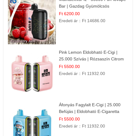
Bar | Gazdag Gyümölcsös
Ízélmény!
Ft 6200.00
Eredeti ár：
Ft 14686.00
Pink Lemon Eldobható E-Cigi |
25.000 Szívás | Rózsaszín Citrom
Íz
Ft 5500.00
Eredeti ár：
Ft 11932.00
Áfonyás Fagylalt E-Cigi | 25.000
Befújás | Eldobható E-Cigaretta
Ft 5500.00
Eredeti ár：
Ft 11932.00