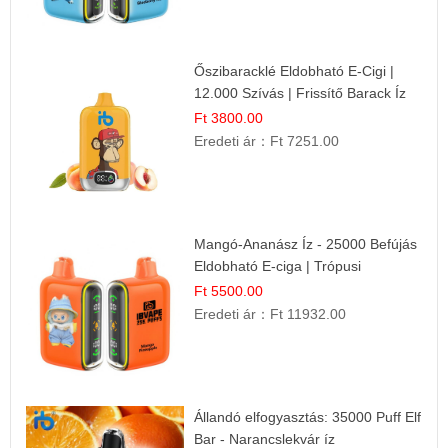
Őszibaracklé Eldobható E-Cigi |
12.000 Szívás | Frissítő Barack Íz
Ft 3800.00
Eredeti ár：
Ft 7251.00
Mangó-Ananász Íz - 25000 Befújás
Eldobható E-ciga | Trópusi
Gyümölcs Élmény!
Ft 5500.00
Eredeti ár：
Ft 11932.00
Állandó elfogyasztás: 35000 Puff Elf
Bar - Narancslekvár íz