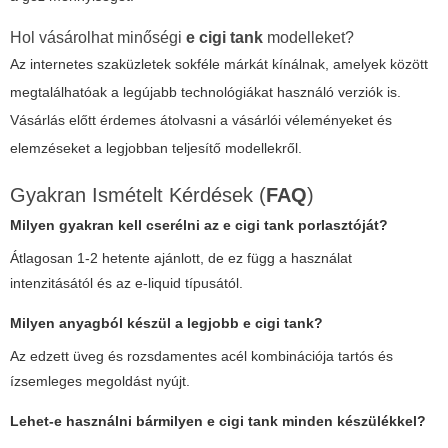
Hol vásárolhat minőségi
e cigi tank
modelleket?
Az internetes szaküzletek sokféle márkát kínálnak, amelyek között
megtalálhatóak a legújabb technológiákat használó verziók is.
Vásárlás előtt érdemes átolvasni a vásárlói véleményeket és
elemzéseket a legjobban teljesítő modellekről.
Gyakran Ismételt Kérdések (
FAQ
)
Milyen gyakran kell cserélni az
e cigi tank
porlasztóját?
Átlagosan 1-2 hetente ajánlott, de ez függ a használat
intenzitásától és az e-liquid típusától.
Milyen anyagból készül a legjobb
e cigi tank
?
Az edzett üveg és rozsdamentes acél kombinációja tartós és
ízsemleges megoldást nyújt.
Lehet-e használni bármilyen
e cigi tank
minden készülékkel?