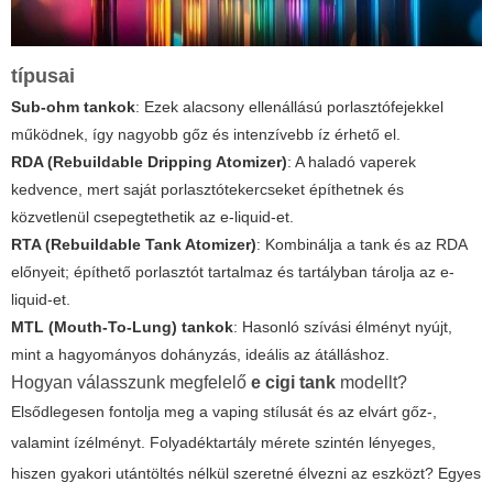
típusai
Sub-ohm tankok
: Ezek alacsony ellenállású porlasztófejekkel
működnek, így nagyobb gőz és intenzívebb íz érhető el.
RDA (Rebuildable Dripping Atomizer)
: A haladó vaperek
kedvence, mert saját porlasztótekercseket építhetnek és
közvetlenül csepegtethetik az e-liquid-et.
RTA (Rebuildable Tank Atomizer)
: Kombinálja a tank és az RDA
előnyeit; építhető porlasztót tartalmaz és tartályban tárolja az e-
liquid-et.
MTL (Mouth-To-Lung) tankok
: Hasonló szívási élményt nyújt,
mint a hagyományos dohányzás, ideális az átálláshoz.
Hogyan válasszunk megfelelő
e cigi tank
modellt?
Elsődlegesen fontolja meg a vaping stílusát és az elvárt gőz-,
valamint ízélményt.
Folyadéktartály mérete
szintén lényeges,
hiszen gyakori utántöltés nélkül szeretné élvezni az eszközt? Egyes