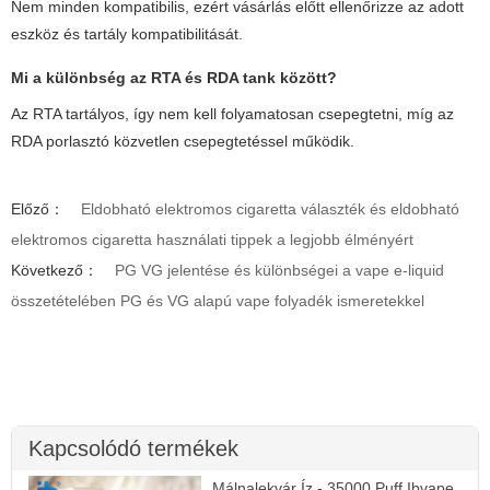
Nem minden kompatibilis, ezért vásárlás előtt ellenőrizze az adott
eszköz és tartály kompatibilitását.
Mi a különbség az RTA és RDA
tank
között?
Az RTA tartályos, így nem kell folyamatosan csepegtetni, míg az
RDA porlasztó közvetlen csepegtetéssel működik.
Előző：
Eldobható elektromos cigaretta választék és eldobható
elektromos cigaretta használati tippek a legjobb élményért
Következő：
PG VG jelentése és különbségei a vape e-liquid
összetételében PG és VG alapú vape folyadék ismeretekkel
Kapcsolódó termékek
Málnalekvár Íz - 35000 Puff Ibvape