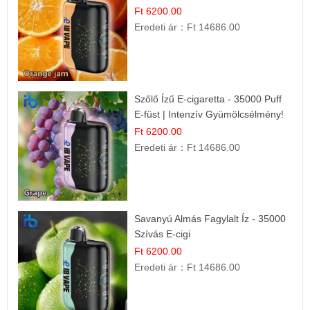
Ft 6200.00
Eredeti ár：
Ft 14686.00
Szőlő Ízű E-cigaretta - 35000 Puff
E-füst | Intenzív Gyümölcsélmény!
Ft 6200.00
Eredeti ár：
Ft 14686.00
Savanyú Almás Fagylalt Íz - 35000
Szívás E-cigi
Ft 6200.00
Eredeti ár：
Ft 14686.00