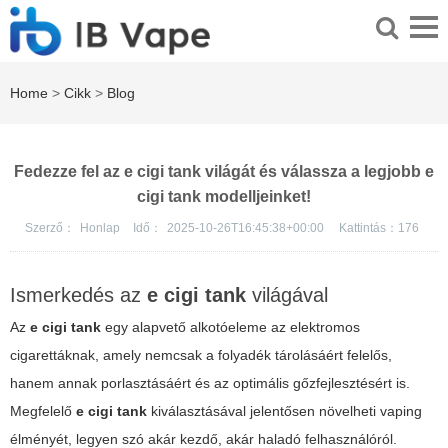
Home
>
Cikk
>
Blog
Fedezze fel az e cigi tank világát és válassza a legjobb e
cigi tank modelljeinket!
Szerző：
Honlap
Idő：
2025-10-26T16:45:38+00:00
Kattintás：
176
Ismerkedés az
e cigi tank
világával
Az
e cigi tank
egy alapvető alkotóeleme az elektromos
cigarettáknak, amely nemcsak a folyadék tárolásáért felelős,
hanem annak porlasztásáért és az optimális gőzfejlesztésért is.
Megfelelő
e cigi tank
kiválasztásával jelentősen növelheti vaping
élményét, legyen szó akár kezdő, akár haladó felhasználóról.