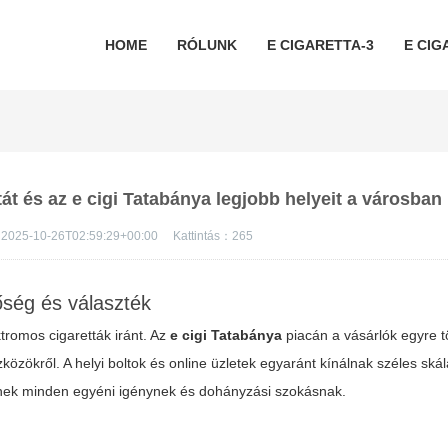
HOME
RÓLUNK
E CIGARETTA-3
E CIG
tát és az e cigi Tatabánya legjobb helyeit a városban
2025-10-26T02:59:29+00:00
Kattintás：
265
ség és választék
romos cigaretták iránt. Az
e cigi Tatabánya
piacán a vásárlók egyre t
özökről. A helyi boltok és online üzletek egyaránt kínálnak széles skál
lnek minden egyéni igénynek és dohányzási szokásnak.