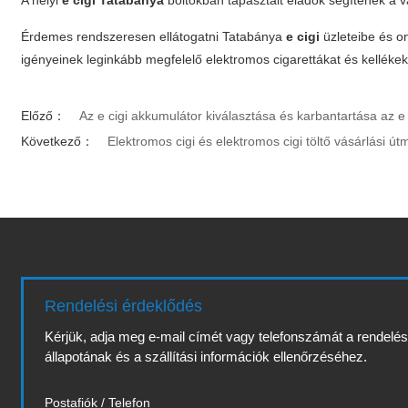
A helyi
e cigi Tatabánya
boltokban tapasztalt eladók segítenek a 
Érdemes rendszeresen ellátogatni Tatabánya
e cigi
üzleteibe és on
igényeinek leginkább megfelelő elektromos cigarettákat és kellékek
Előző：
Az e cigi akkumulátor kiválasztása és karbantartása az 
Következő：
Elektromos cigi és elektromos cigi töltő vásárlási ú
Rendelési érdeklődés
Kérjük, adja meg e-mail címét vagy telefonszámát a rendelé
állapotának és a szállítási információk ellenőrzéséhez.
Postafiók / Telefon