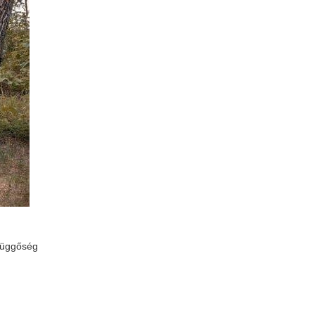
nfüggőség