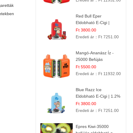
Eredeti ár：
Ft 11932.00
garetták
letekben
Red Bull Eper
Eldobható E-Cigi |
Energiaital Íz | Készülék
Ft 3800.00
Használat
Eredeti ár：
Ft 7251.00
Mangó-Ananász Íz -
25000 Befújás
Eldobható E-ciga |
Ft 5500.00
Trópusi Gyümölcs
Eredeti ár：
Ft 11932.00
Élmény!
Blue Razz Ice
Eldobható E-Cigi | 1.2%
Nikotin | Jéghideg
Ft 3800.00
Málna Íz
Eredeti ár：
Ft 7251.00
Epres Kiwi-35000