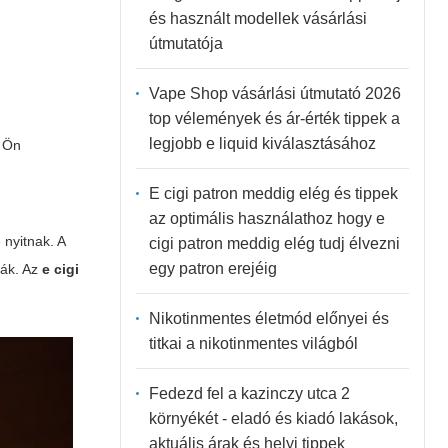
és használt modellek vásárlási
útmutatója
Vape Shop vásárlási útmutató 2026
top vélemények és ár-érték tippek a
legjobb e liquid kiválasztásához
z Ön
E cigi patron meddig elég és tippek
az optimális használathoz hogy e
 nyitnak. A
cigi patron meddig elég tudj élvezni
egy patron erejéig
zák. Az
e cigi
Nikotinmentes életmód előnyei és
titkai a nikotinmentes világból
Fedezd fel a kazinczy utca 2
környékét - eladó és kiadó lakások,
aktuális árak és helyi tippek