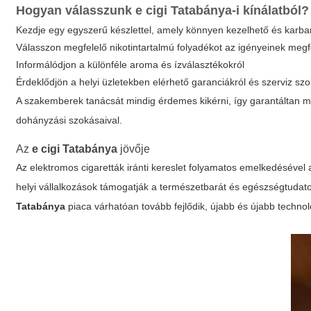
Hogyan válasszunk
e cigi Tatabánya
-i kínálatból?
Kezdje egy egyszerű készlettel, amely könnyen kezelhető és karba
Válasszon megfelelő nikotintartalmú folyadékot az igényeinek megf
Informálódjon a különféle aroma és ízválasztékokról
Érdeklődjön a helyi üzletekben elérhető garanciákról és szerviz szo
A szakemberek tanácsát mindig érdemes kikérni, így garantáltan m
dohányzási szokásaival.
Az
e cigi Tatabánya
jövője
Az elektromos cigaretták iránti kereslet folyamatos emelkedésével a
helyi vállalkozások támogatják a természetbarát és egészségtuda
Tatabánya
piaca várhatóan tovább fejlődik, újabb és újabb techno