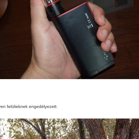
en felülieknek engedélyezett.