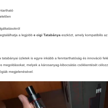
ntartható
elelően
lgáltatásokról
egtalálhatja a legjobb
e cigi Tatabánya
eszközt, amely kompatibilis a
 tatabányai üzletek is egyre inkább a fenntarthatóság és innováció felé
tos megoldásokat, melyek a károsanyag-kibocsátás csökkentését céloz
lógiák megjelenésével.