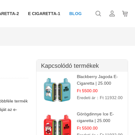
ARETTA-2
E CIGARETTA-1
BLOG
Kapcsolódó termékek
Blackberry Jagoda E-
Cigaretta | 25.000
Szívás | Ízesített E-
Ft 5500.00
Liquid
Eredeti ár：
Ft 11932.00
öbbféle termék
áját az e-
Görögdinnye Ice E-
cigaretta | 25.000
Befújás | Premium E-
Ft 5500.00
Liquid