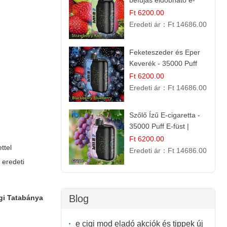
befújás eldobható e-
cigaretta
Ft 6200.00
Eredeti ár：
Ft 14686.00
Feketeszeder és Eper
Keverék - 35000 Puff
Eldobható Vape | Ízletes
Ft 6200.00
Gyümölcsökombináció!
Eredeti ár：
Ft 14686.00
Szőlő Ízű E-cigaretta -
35000 Puff E-füst |
Intenzív
Ft 6200.00
ttel
Gyümölcsélmény!
Eredeti ár：
Ft 14686.00
 eredeti
Blog
igi Tatabánya
e cigi mod eladó akciók és tippek új