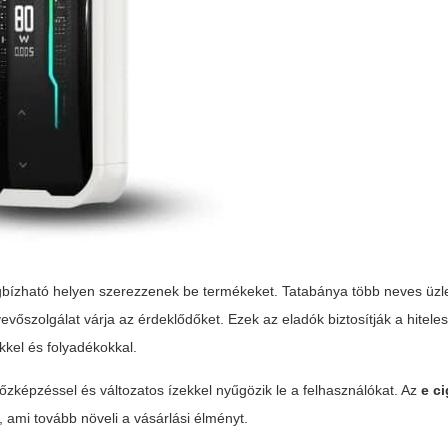
gbízható helyen szerezzenek be termékeket.
Tatabánya több neves üzle
vevőszolgálat várja az érdeklődőket. Ezek az eladók biztosítják a hiteles
kkel és folyadékokkal.
zképzéssel és változatos ízekkel nyűgözik le a felhasználókat. Az
e c
 ami tovább növeli a vásárlási élményt.