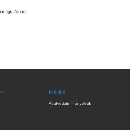
s megtalálja az
ok
Politika
Adatvédelmi irányelvek