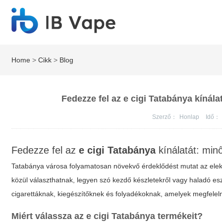
Home
>
Cikk
>
Blog
Fedezze fel az e cigi Tatabánya kínála
Szerző：
Honlap
Idő：
Fedezze fel az
e cigi Tatabánya
kínálatát:
minő
Tatabánya városa folyamatosan növekvő érdeklődést mutat az elekt
közül választhatnak, legyen szó kezdő készletekről vagy haladó eszk
cigarettáknak, kiegészítőknek és folyadékoknak, amelyek megfele
Miért válassza az
e cigi Tatabánya
termékeit?