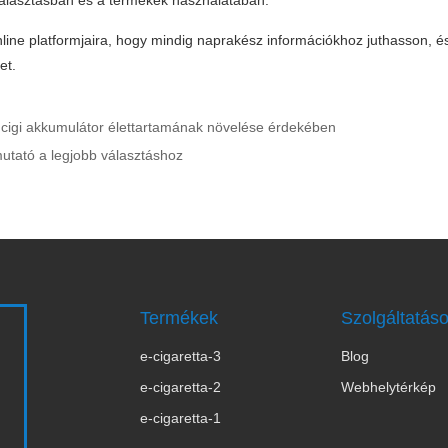
választásban és a termékek használatában.
line platformjaira, hogy mindig naprakész információkhoz juthasson, é
et.
e cigi akkumulátor élettartamának növelése érdekében
tmutató a legjobb választáshoz
Termékek
Szolgáltatás
e-cigaretta-3
Blog
s
e-cigaretta-2
Webhelytérkép
e-cigaretta-1